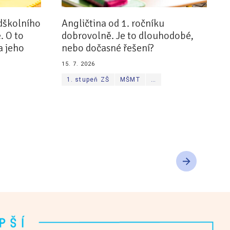
dškolního
Angličtina od 1. ročníku
. O to
dobrovolně. Je to dlouhodobé,
a jeho
nebo dočasné řešení?
15. 7. 2026
1. stupeň ZŠ
MŠMT
…