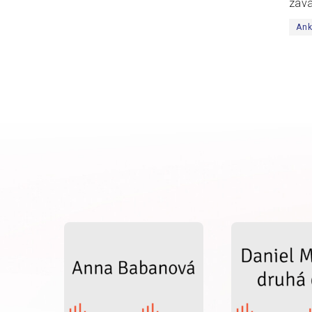
zavá
An