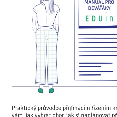
Praktický průvodce přijímacím řízením k
vám, jak vybrat obor, jak si naplánovat př