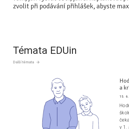
zvolit při podávání přihlášek, abyste maxi
Témata EDUin
Další témata
Hod
a k
15. 6
Hodn
škol
čeka
v 1.