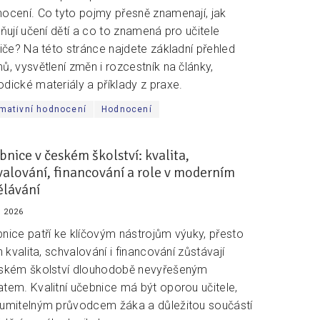
ocení. Co tyto pojmy přesně znamenají, jak
vňují učení dětí a co to znamená pro učitele
diče? Na této stránce najdete základní přehled
ů, vysvětlení změn i rozcestník na články,
dické materiály a příklady z praxe.
mativní hodnocení
Hodnocení
bnice v českém školství: kvalita,
valování, financování a role v moderním
ělávání
. 2026
nice patří ke klíčovým nástrojům výuky, přesto
ch kvalita, schvalování i financování zůstávají
ském školství dlouhodobě nevyřešeným
tem. Kvalitní učebnice má být oporou učitele,
umitelným průvodcem žáka a důležitou součástí