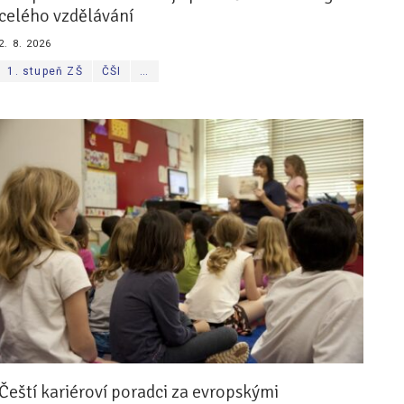
celého vzdělávání
2. 8. 2026
1. stupeň ZŠ
ČŠI
…
Čeští kariéroví poradci za evropskými