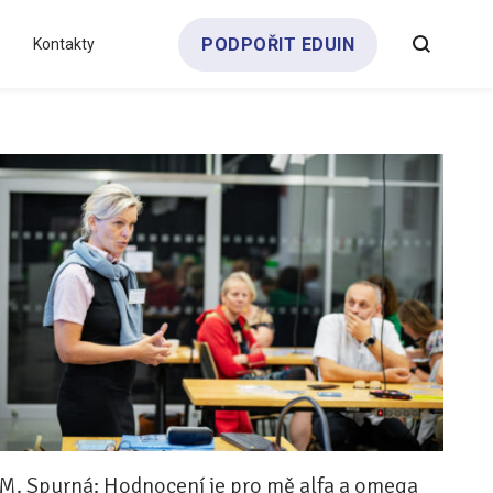
PODPOŘIT EDUIN
Kontakty
Všechny analýzy
Týdeník bEDUin
Partneři a dárci
Pro média
Klub zřizovatelů
M. Spurná: Hodnocení je pro mě alfa a omega