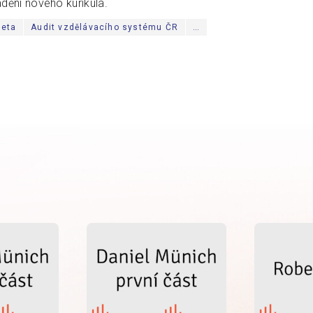
dění nového kurikula.
keta
Audit vzdělávacího systému ČR
…