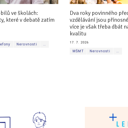
ilů ve školách:
Dva roky povinného pře
, které v debatě zatím
vzdělávání jsou přínosné
více je však třeba dbát n
kvalitu
17. 7. 2026
lefony
Nerovnosti
…
MŠMT
Nerovnosti
…