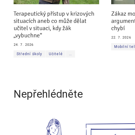
Terapeutický přístup v krizových
Zákaz mob
situacích aneb co může dělat
argumenty
učitel v situaci, kdy žák
chybí
„vybuchne“
22. 7. 2026
24. 7. 2026
Mobilní te
Střední školy
Učitelé
…
Nepřehlédněte