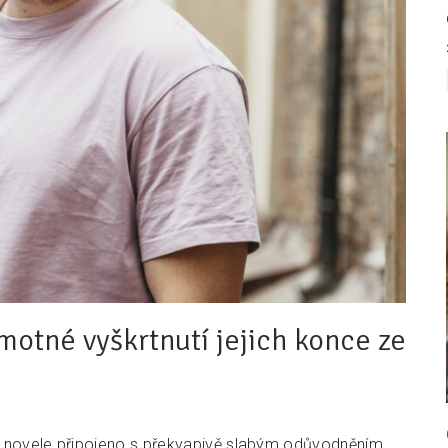
motné vyškrtnutí jejich konce ze
é novele připojeno s překvapivě slabým odůvodněním.