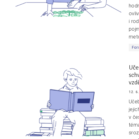
hodn
ovli
i ro
pojm
meto
For
Uče
sch
vzd
12. 6
Učeb
jeji
v če
téma
sroz