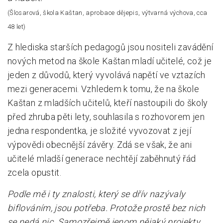
(Šlosarová, škola Kaštan, aprobace dějepis, výtvarná výchova, cca
48 let)
Z hlediska starších pedagogů jsou nositeli zavádění
nových metod na škole Kaštan mladí učitelé, což je
jeden z důvodů, který vyvolává napětí ve vztazích
mezi generacemi. Vzhledem k tomu, že na škole
Kaštan z mladších učitelů, kteří nastoupili do školy
před zhruba pěti lety, souhlasila s rozhovorem jen
jedna respondentka, je složité vyvozovat z její
výpovědi obecnější závěry. Zdá se však, že ani
učitelé mladší generace nechtějí zaběhnutý řád
zcela opustit.
Podle mě i ty znalosti, který se dřív nazývaly
biflováním, jsou potřeba. Protože prostě bez nich
se nedá nic. Samozřejmě jenom nějaký projekty