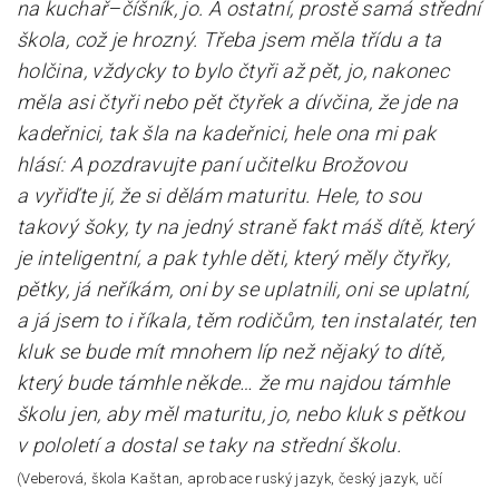
na kuchař–číšník, jo. A ostatní, prostě samá střední
škola, což je hrozný. Třeba jsem měla třídu a ta
holčina, vždycky to bylo čtyři až pět, jo, nakonec
měla asi čtyři nebo pět čtyřek a dívčina, že jde na
kadeřnici, tak šla na kadeřnici, hele ona mi pak
hlásí: A pozdravujte paní učitelku Brožovou
a vyřiďte jí, že si dělám maturitu. Hele, to sou
takový šoky, ty na jedný straně fakt máš dítě, který
je inteligentní, a pak tyhle děti, který měly čtyřky,
pětky, já neříkám, oni by se uplatnili, oni se uplatní,
a já jsem to i říkala, těm rodičům, ten instalatér, ten
kluk se bude mít mnohem líp než nějaký to dítě,
který bude támhle někde… že mu najdou támhle
školu jen, aby měl maturitu, jo, nebo kluk s pětkou
v pololetí a dostal se taky na střední školu.
(Veberová, škola Kaštan, aprobace ruský jazyk, český jazyk, učí