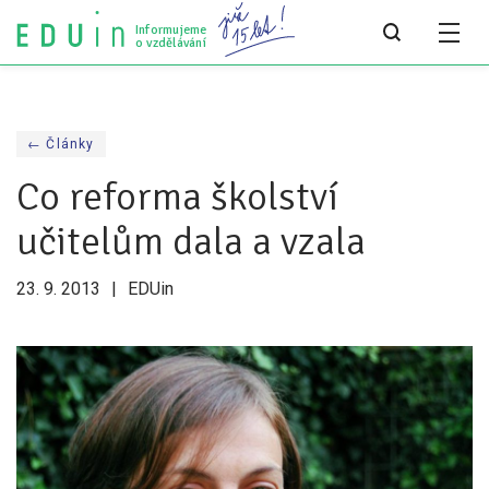
Informujeme
o vzdělávání
Všechny články
← Články
Všechny články
Co reforma školství
Týdeník bEDUin
učitelům dala a vzala
Analýzy
23. 9. 2013
EDUin
Audit vzdělávacího systému
Všechny analýzy
Pro média
Tiskové zprávy
Pro média