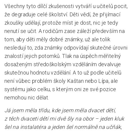
Všechny tyto dílčí zkušenosti vytváří u učitelů pocit,
že degraduje celé školství. Děti vědí, že přijímací
zkoušky udělají, protože míst je dost, nic je tedy
nenutí se učit. A rodičům zase záleží především na
tom, aby děti měly dobré známky, už ale tolik
nesledují to, zda známky odpovídají skutečné úrovni
znalostí jejich potomků. Tlak na úspěch měřitelný
dosaženým středoškolským vzděláním devalvuje
skutečnou hodnotu vzdělání. A to už podle učitelů
není vůbec problém školy Kaštan nebo Lípa, ale
systému jako celku, s kterým oni ze své pozice
nemohou nic dělat.
Já jsem měla třídu, kde jsem měla dvacet dětí,
z těch dvaceti dětí mi dvě šly na obor – jeden kluk
šel na instalatéra a jeden šel normálně na učňák,