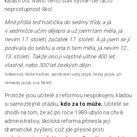
katastrofu. Navíc tento stav vytváří de facto
neprostupnost škol.
Mně přišla teď holčička do sedmý třídy a já
v sedmičce učím dějepis a už jsem tam měla, já
nevím 17. století, začátek 17. století. A já jsem se jí
podívala do sešitu a ona ti tam měla, já nevím 12.,
13. století. Takže ono jí vlastně ulítne 400 let,
vlastně, nebo 300 let českých dějin.
(Veberová, škola Kaštan, aprobace ruský jazyk, český jazyk, učí
německý jazyk, cca 58 let)
Protože jsou učitelé s reformou nespokojeni, kladou
si samozřejmě otázku,
kdo za to může.
Učitelé se
shodli na tom, že ač po roce 1989 ubylo na chvíli
administrativy, školská reforma přinesla její
dramatické zvýšení, což jde přesně proti