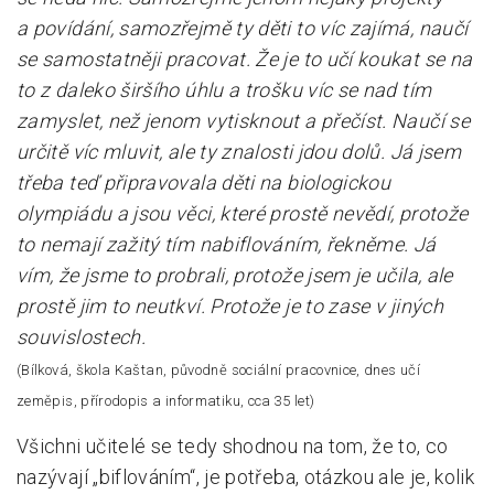
a povídání, samozřejmě ty děti to víc zajímá, naučí
se samostatněji pracovat. Že je to učí koukat se na
to z daleko širšího úhlu a trošku víc se nad tím
zamyslet, než jenom vytisknout a přečíst. Naučí se
určitě víc mluvit, ale ty znalosti jdou dolů. Já jsem
třeba teď připravovala děti na biologickou
olympiádu a jsou věci, které prostě nevědí, protože
to nemají zažitý tím nabiflováním, řekněme. Já
vím, že jsme to probrali, protože jsem je učila, ale
prostě jim to neutkví. Protože je to zase v jiných
souvislostech.
(Bílková, škola Kaštan, původně sociální pracovnice, dnes učí
zeměpis, přírodopis a informatiku, cca 35 let)
Všichni učitelé se tedy shodnou na tom, že to, co
nazývají „biflováním“, je potřeba, otázkou ale je, kolik