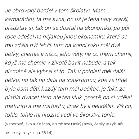
Je obrovský bordel v tom školství. Mám
kamarádku, ta má syna, on už je teda taky starší,
představ si, tak on se dostal na ekonomku, po půl
roce odešel na nějakou jinou ekonomku, která se
mu zdála být lehčí, tam na konci roku měl dvě
pětky, chemie a něco, jeho věty, na co mám chemii,
když mě chemie v životě bavit nebude, a tak,
nicméně ale vybral si to. Tak v pololetí měl další
pětku, no tak ho dala na soukromou, kde ve třídě
bylo osm dětí, každý tam měl počítač, je fakt, že
platila dvacet tisíc, ale ten kluk, prostě, on si udělal
maturitu a má maturitu, jinak by ji neudělal. Víš co,
tohle, tohle mi hrozně vadí ve školství, tohle.
(Veberová, škola Kaštan, aprobace ruský jazyk, český jazyk, učí
německý jazyk, cca 58 let)