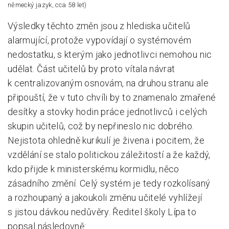
německý jazyk, cca 58 let)
Výsledky těchto změn jsou z hlediska učitelů
alarmující, protože vypovídají o systémovém
nedostatku, s kterým jako jednotlivci nemohou nic
udělat. Část učitelů by proto vítala návrat
k centralizovaným osnovám, na druhou stranu ale
připouští, že v tuto chvíli by to znamenalo zmařené
desítky a stovky hodin práce jednotlivců i celých
skupin učitelů, což by nepřineslo nic dobrého.
Nejistota ohledně kurikulí je živena i pocitem, že
vzdělání se stalo politickou záležitostí a že každý,
kdo přijde k ministerskému kormidlu, něco
zásadního změní. Celý systém je tedy rozkolísaný
a rozhoupaný a jakoukoli změnu učitelé vyhlížejí
s jistou dávkou nedůvěry. Ředitel školy Lípa to
popsal následovně: