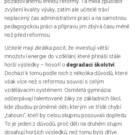
požadovanému efektu reformy. Ta měla způsobit
zvýšení kvality výuky, zatím ale učitelé tráví
neplacený čas administrativní prací a na samotnou
pedagogickou práci a přípravu jim zbývá času méně
než před reformou.
Učitelé mají zkrátka pocit, že investují větší
množství energie do vzdělání, které přináší stále
horší výsledky – hovoří o
degradaci školství
.
Dochází k tomu podle nich z několika důvodů, které
však více než s reformou souvisí s celým
vzdělávacím systémem. Osmiletá gymnázia
odčerpávají talentované žáky ze základních škol,
kde zbudou průměrné děti, kterým ve třídě chybí
„tahouni“, kteří by celou skupinu posouvali dopředu.
To je jeden z důvodů, proč děti na druhém stupni
dosahují horších výsledků, než tomu bylo dříve.