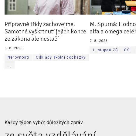
Přípravné třídy zachovejme.
M. Spurná: Hodnoc
Samotné vyškrtnutí jejich konce
alfa a omega celé
ze zákona ale nestačí
2. 8. 2026
6. 8. 2026
1. stupeň ZŠ
ČŠI
Nerovnosti
Odklady školní docházky
...
Každý týden výběr důležitých zpráv
ze světa vzdělávání