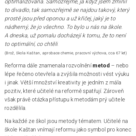
optimalizovaná. Samozřejmě, já když jsem zmínil
to divadlo, tak samozřejmě se najdou takový, který
prostě jsou před oponou a už křičej, jaký je to
nádherný, že jo všechno. To bylo u nás na škole.
A dneska, už pomalu docházejí k tomu, že to není
to optimální, co chtěli
.
(Brož, škola Kaštan, aprobace chemie, pracovní výchova, cca 67 let)
Reforma dále znamenala rozvolnění
metod
– nebo
lépe řečeno otevřela a zvýšila možnosti vést výuku
i jinak. Větší množství kreativity je jedním z mála
pozitiv, které učitelé na reformě spatřují. Zároveň
však právě otázka přístupu k metodám prý učitele
rozdělila.
Na každé ze škol jsou metody tématem. Učitelé na
škole Kaštan vnímají reformu jako symbol pro konec