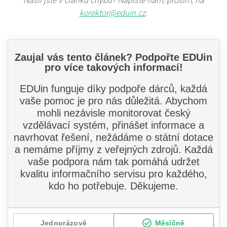
Našli jste v článku chybu? Napište nám, prosím, na
korektor@eduin.cz
.