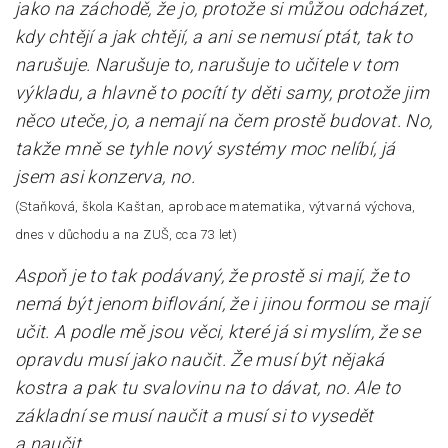
jako na záchodě, že jo, protože si můžou odcházet,
kdy chtějí a jak chtějí, a ani se nemusí ptát, tak to
narušuje. Narušuje to, narušuje to učitele v tom
výkladu, a hlavně to pocítí ty děti samy, protože jim
něco uteče, jo, a nemají na čem prostě budovat. No,
takže mně se tyhle nový systémy moc nelíbí, já
jsem asi konzerva, no.
(Staňková, škola Kaštan, aprobace matematika, výtvarná výchova,
dnes v důchodu a na ZUŠ, cca 73 let)
Aspoň je to tak podávaný, že prostě si mají, že to
nemá být jenom biflování, že i jinou formou se mají
učit. A podle mě jsou věci, které já si myslím, že se
opravdu musí jako naučit. Že musí být nějaká
kostra a pak tu svalovinu na to dávat, no. Ale to
základní se musí naučit a musí si to vysedět
a naučit.