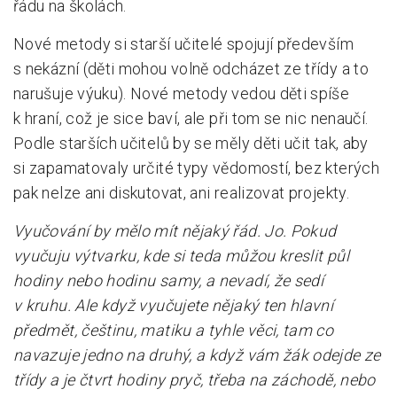
řádu na školách.
Nové metody si starší učitelé spojují především
s nekázní (děti mohou volně odcházet ze třídy a to
narušuje výuku). Nové metody vedou děti spíše
k hraní, což je sice baví, ale při tom se nic nenaučí.
Podle starších učitelů by se měly děti učit tak, aby
si zapamatovaly určité typy vědomostí, bez kterých
pak nelze ani diskutovat, ani realizovat projekty.
Vyučování by mělo mít nějaký řád. Jo. Pokud
vyučuju výtvarku, kde si teda můžou kreslit půl
hodiny nebo hodinu samy, a nevadí, že sedí
v kruhu. Ale když vyučujete nějaký ten hlavní
předmět, češtinu, matiku a tyhle věci, tam co
navazuje jedno na druhý, a když vám žák odejde ze
třídy a je čtvrt hodiny pryč, třeba na záchodě, nebo