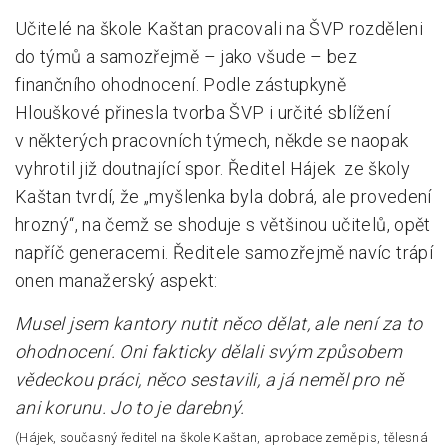
Učitelé na škole Kaštan pracovali na ŠVP rozděleni
do týmů a samozřejmě – jako všude – bez
finančního ohodnocení. Podle zástupkyně
Hlouškové přinesla tvorba ŠVP i určité sblížení
v některých pracovních týmech, někde se naopak
vyhrotil již doutnající spor. Ředitel Hájek ze školy
Kaštan tvrdí, že „myšlenka byla dobrá, ale provedení
hrozný“, na čemž se shoduje s většinou učitelů, opět
napříč generacemi. Ředitele samozřejmě navíc trápí
onen manažerský aspekt:
Musel jsem kantory nutit něco dělat, ale není za to
ohodnocení. Oni fakticky dělali svým způsobem
vědeckou práci, něco sestavili, a já neměl pro ně
ani korunu. Jo to je darebný.
(Hájek, současný ředitel na škole Kaštan, aprobace zeměpis, tělesná