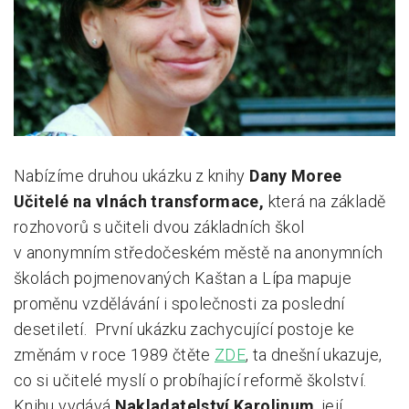
Pro zřizovatele
Konference Lepší škola
Kápézetka - průvodce pro zřizovatele
Klub zřizovatelů
Nabízíme druhou ukázku z knihy
Dany Moree
O nás
Učitelé na vlnách transformace,
která na základě
O nás
rozhovorů s učiteli dvou základních škol
Partneři a dárci
v anonymním středočeském městě na anonymních
školách pojmenovaných Kaštan a Lípa mapuje
Kontakty
proměnu vzdělávání i společnosti za poslední
desetiletí. První ukázku zachycující postoje ke
změnám v roce 1989 čtěte
ZDE
, ta dnešní ukazuje,
co si učitelé myslí o probíhající reformě školství.
Knihu vydává
Nakladatelství Karolinum
, její