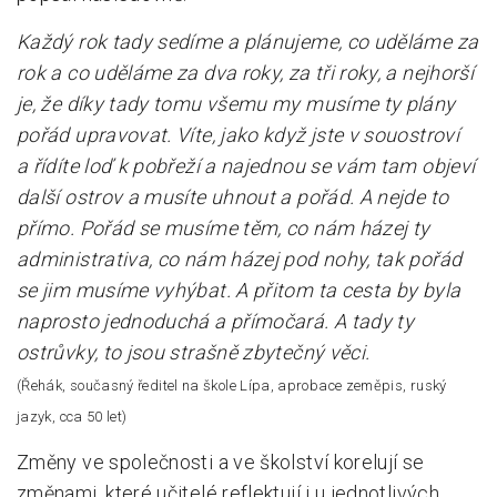
Každý rok tady sedíme a plánujeme, co uděláme za
rok a co uděláme za dva roky, za tři roky, a nejhorší
je, že díky tady tomu všemu my musíme ty plány
pořád upravovat. Víte, jako když jste v souostroví
a řídíte loď k pobřeží a najednou se vám tam objeví
další ostrov a musíte uhnout a pořád. A nejde to
přímo. Pořád se musíme těm, co nám házej ty
administrativa, co nám házej pod nohy, tak pořád
se jim musíme vyhýbat. A přitom ta cesta by byla
naprosto jednoduchá a přímočará. A tady ty
ostrůvky, to jsou strašně zbytečný věci.
(Řehák, současný ředitel na škole Lípa, aprobace zeměpis, ruský
jazyk, cca 50 let)
Změny ve společnosti a ve školství korelují se
změnami, které učitelé reflektují i u jednotlivých