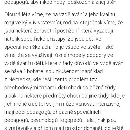
pedagogů, aby nikdo nebyl poškozen a znejistěn.
Dlouhá léta víme, že na vzdělávání a jeho kvalitu
mají velký vliv vrstevníci, rodina, stejně tak víme, že
jsou některá zdravotní postižení, která vyžadují
natolik specifické přístupy, že jsou děti ve
speciálních školách. To je všude ve světě. Také
víme, že se využívají různé modely podpory ve
vzdělávání u dětí, které z řady důvodů ve vzdělávání
selhávají, bohaté jsou zkušenosti například
z Německa, kde řešili tento problém tzv.
přechodovými třídami, děti chodí do běžné třídy
a pak na některé předměty chodí do jiné třídy, kde je
jich méně a učitel se jim může věnovat intenzivněji,
mají péči pedagogů, případně speciálních
pedagogů, psychologů, logopedů… ale jinak jsou
s vrstevníky a přitom mají prostor dohánět, co ještě