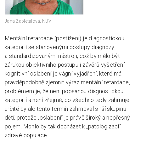
Jana Zapletalová, NÚV
Mentální retardace (postižení) je diagnostickou
kategorií se stanovenými postupy diagnózy
a standardizovanými nástroji, což by mělo být
zárukou objektivního postupu i závěrů vyšetření,
kognitivní oslabení je vágní vyjádření, které má
pravděpodobně zjemnit výraz mentální retardace,
problémem je, že není popsanou diagnostickou
kategorií a není zřejmé, co všechno tedy zahrnuje,
určitě by ale tento termín zahrnoval širší skupinu
dětí, protože „oslabení“ je právě široký a nepřesný
pojem. Mohlo by tak docházet k „patologizaci“
zdravé populace.