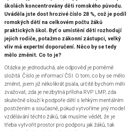
školách koncentrovány děti romského původu.
Uváděla jste dost hrozivé číslo 28 %, což je podíl
romských dětí na celkovém počtu žáků
praktických škol. Byť o umístění dětí rozhodují
jejich rodiče, potažmo zákonní zástupci, velký
vliv má expertní doporučení. Něco by se tedy
mělo změnit. Co to je?
Otázka je jednoduchá, ale odpověď je poměrně
složitá. Číslo je informací ČSI. O tom, co by se mělo
změnit, jsem již několikrát psala, určitě bychom měli
zvažovat, zda je nezbytná příloha RVP LMP, zda
skutečně slouží k podpoře dětí s lehkým mentálním
postižením a současně, pokud vytvoříme jiný model
vzdělávání těchto žáků, tak musíme vědět, že je
třeba vytvořit prostor pro podporu jak žáků, tak