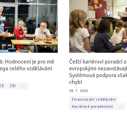
á: Hodnocení je pro mě
Čeští kariéroví poradci z
ega celého vzdělávání
evropskými nezaostávají
Systémová podpora však
chybí
 ZŠ
ČŠI
...
28. 7. 2026
Financování vzdělávání
Kariérové poradenství
...