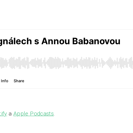
ify
a
Apple Podcasts
.