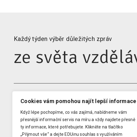
Každý týden výběr důležitých zpráv
ze světa vzdělá
Cookies vám pomohou najít lepší informace
EDUIN
RODIN
Když lépe pochopíme, co vás zajímá, nabídneme vám
Domovská stránka
Newsle
přesnější informační servis na míru a vždy najdete přesně
Kontakty pro média
Audit 
ty informace, které potřebujete.
Klikněte na tlačítko
Analýzy
Klub z
„Přijmout vše“ a dejte EDUinu souhlas s využíváním