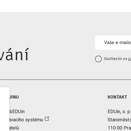
vání
Souhlasím se
z
A EDUINU
KONTAKT
tter bEDUin
EDUin, o. p.
vzdělávacího systému
Staroměst
řizovatelů
110 00 Pra