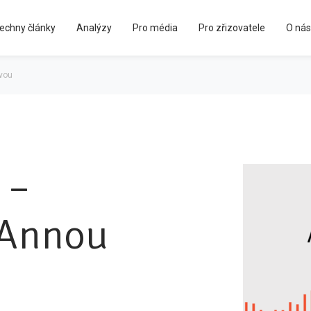
echny články
Analýzy
Pro média
Pro zřizovatele
O nás
Kápézetka - průvodce pro zřizovatele
vou
 –
 Annou