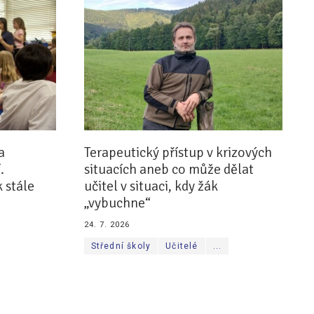
a
Terapeutický přístup v krizových
.
situacích aneb co může dělat
 stále
učitel v situaci, kdy žák
„vybuchne“
24. 7. 2026
Střední školy
Učitelé
...