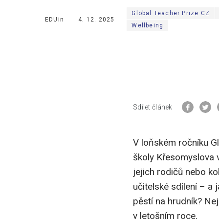
Global Teacher Prize CZ
EDUin
4. 12. 2025
Wellbeing
Sdílet článek
V loňském ročníku G
školy Křesomyslova v
jejich rodičů nebo ko
učitelské sdílení – 
pěstí na hrudník? N
v letošním roce.