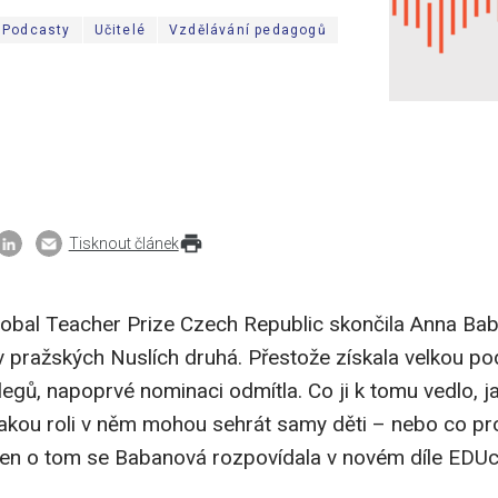
Podcasty
Učitelé
Vzdělávání pedagogů
Tisknout článek
lobal Teacher Prize Czech Republic skončila Anna Ba
 pražských Nuslích druhá. Přestože získala velkou po
legů, napoprvé nominaci odmítla. Co ji k tomu vedlo, 
a jakou roli v něm mohou sehrát samy děti – nebo co p
ejen o tom se Babanová rozpovídala v novém díle EDU