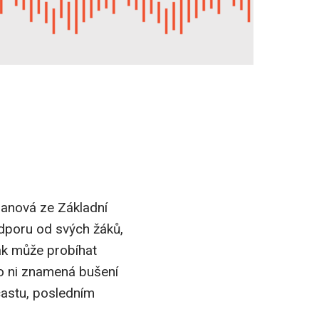
banová ze Základní
dporu od svých žáků,
jak může probíhat
ro ni znamená bušení
castu, posledním