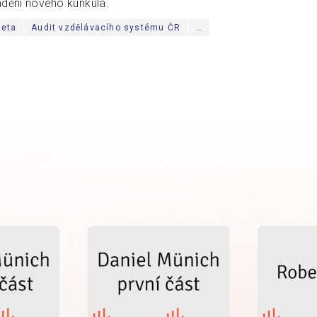
dění nového kurikula.
keta
Audit vzdělávacího systému ČR
…