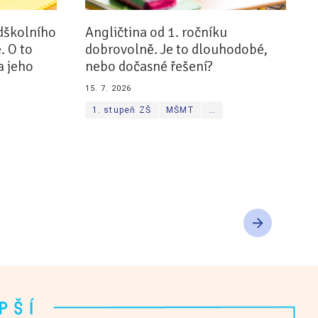
dškolního
Angličtina od 1. ročníku
. O to
dobrovolně. Je to dlouhodobé,
a jeho
nebo dočasné řešení?
15. 7. 2026
1. stupeň ZŠ
MŠMT
…