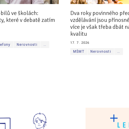
ilů ve školách:
Dva roky povinného pře
, které v debatě zatím
vzdělávání jsou přínosné
více je však třeba dbát n
kvalitu
17. 7. 2026
lefony
Nerovnosti
…
MŠMT
Nerovnosti
…