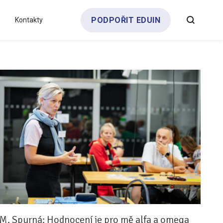
PODPOŘIT EDUIN
Kontakty
Všechny analýzy
Týdeník bEDUin
Partneři a dárci
Pro média
Klub zřizovatelů
M. Spurná: Hodnocení je pro mě alfa a omega