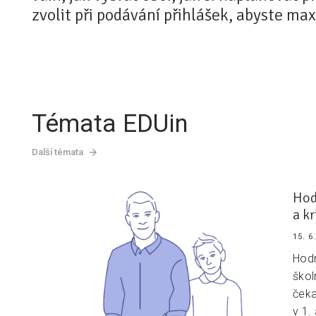
zvolit při podávání přihlášek, abyste maxi
Témata EDUin
Další témata
Hod
a k
15. 6
Hodn
škol
čeka
v 1.