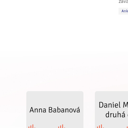
zavá
An