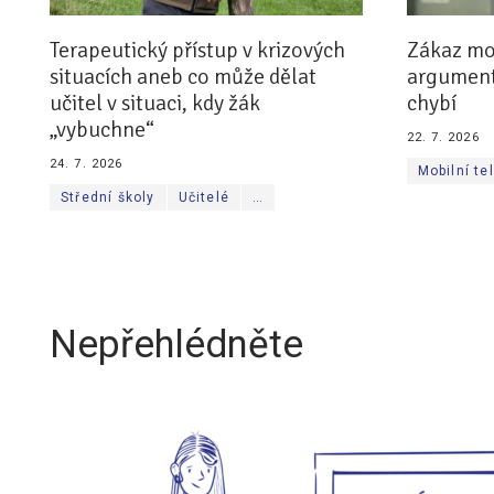
Terapeutický přístup v krizových
Zákaz mob
situacích aneb co může dělat
argumenty
učitel v situaci, kdy žák
chybí
„vybuchne“
22. 7. 2026
24. 7. 2026
Mobilní te
Střední školy
Učitelé
…
Nepřehlédněte