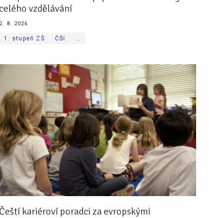
celého vzdělávání
2. 8. 2026
1. stupeň ZŠ
ČŠI
…
Čeští kariéroví poradci za evropskými