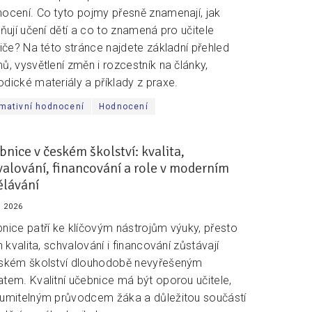
ocení. Co tyto pojmy přesně znamenají, jak
vňují učení dětí a co to znamená pro učitele
diče? Na této stránce najdete základní přehled
ů, vysvětlení změn i rozcestník na články,
dické materiály a příklady z praxe.
mativní hodnocení
Hodnocení
bnice v českém školství: kvalita,
valování, financování a role v moderním
ělávání
. 2026
nice patří ke klíčovým nástrojům výuky, přesto
ch kvalita, schvalování i financování zůstávají
ském školství dlouhodobě nevyřešeným
tem. Kvalitní učebnice má být oporou učitele,
umitelným průvodcem žáka a důležitou součástí