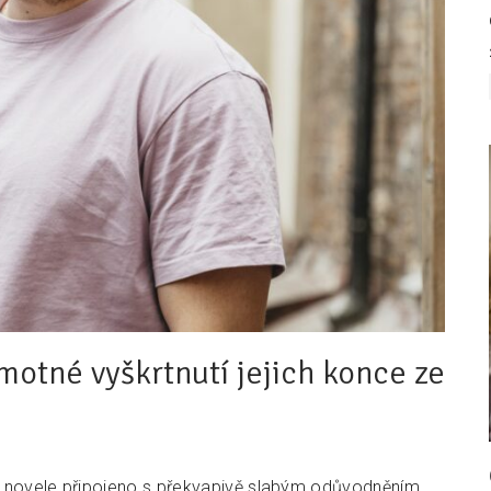
motné vyškrtnutí jejich konce ze
é novele připojeno s překvapivě slabým odůvodněním.