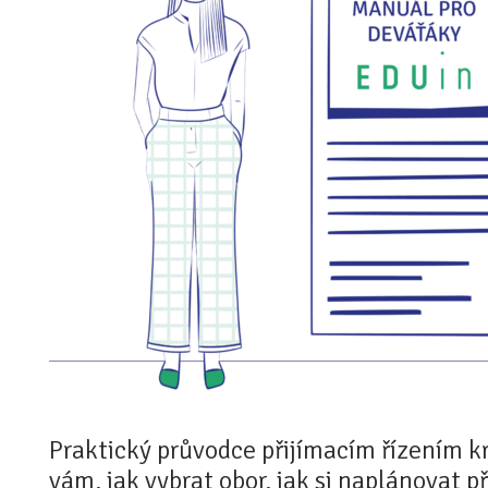
Praktický průvodce přijímacím řízením k
vám, jak vybrat obor, jak si naplánovat př