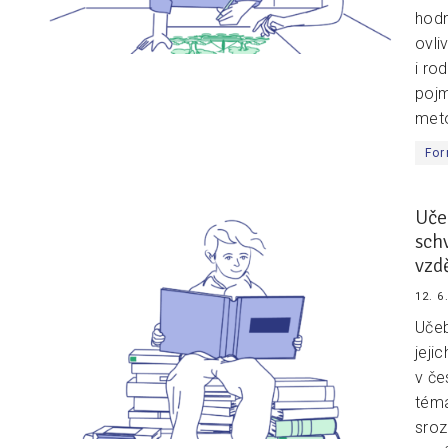
hodn
ovli
i ro
pojm
meto
For
Uče
sch
vzd
12. 6
Učeb
jeji
v če
téma
sroz