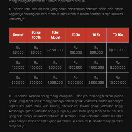
menguntungkan promo ini: turnover requirement atau TO.
TO adalah total nilai taruhan yang harus diselesaikan sebelum saldo bisa ditarik.
Angkanya dihitung dari total modal termasuk bonus, bukan dari bonus saja. Kalkulasi
konkretnya:
Bonus
Total
Deposit
TO 3x
TO 5x
TO 10x
100%
Modal
Rp
Rp
Rp
Rp
Rp 50.000
Rp 500.000
25.000
25.000
150.000
250.000
Rp
Rp
Rp
Rp
Rp
Rp
100.000
100.000
200.000
600.000
1.000.000
2.000.000
Rp
Rp
Rp
Rp
Rp
Rp
500.000
500.000
1.000.000
3.000.000
5.000.000
10.000.000
TO 3x adalah skenario paling menguntungkan — dan jika memang tersedia, pilihan
game yang tepat untuk menggerusnya adalah game volatilitas rendah-menengah
seperti Koi Gate atau Wild Bounty Showdown, bukan game volatilitas tinggi.
Alasannya: game volatilitas tinggi punya ayunan saldo yang lebih besar per sesi,
yang bisa menguras modal sebelum TO tercapai. Game volatilitas rendah memberi
kemenangan lebih konsisten yang membantu memenuhi TO sambil menjaga saldo
tetap hidup.