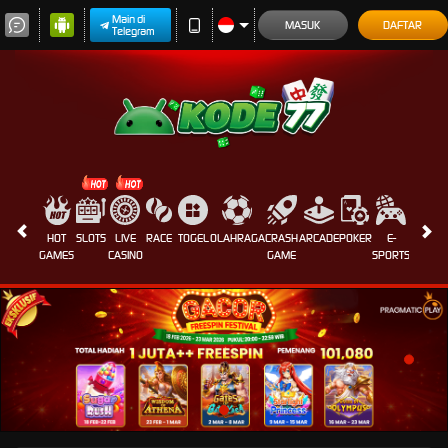
Main di
MASUK
DAFTAR
Telegram
HOT
SLOTS
LIVE
RACE
TOGEL
OLAHRAGA
CRASH
ARCADE
POKER
E-
SABUN
GAMES
CASINO
GAME
SPORTS
AYAM