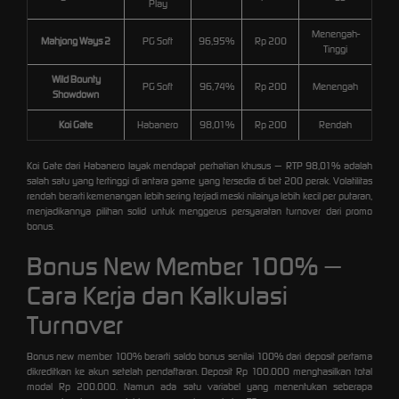
Play
Menengah-
Mahjong Ways 2
PG Soft
96,95%
Rp 200
Tinggi
Wild Bounty
PG Soft
96,74%
Rp 200
Menengah
Showdown
Koi Gate
Habanero
98,01%
Rp 200
Rendah
Koi Gate dari Habanero layak mendapat perhatian khusus — RTP 98,01% adalah
salah satu yang tertinggi di antara game yang tersedia di bet 200 perak. Volatilitas
rendah berarti kemenangan lebih sering terjadi meski nilainya lebih kecil per putaran,
menjadikannya pilihan solid untuk menggerus persyaratan turnover dari promo
bonus.
Bonus New Member 100% —
Cara Kerja dan Kalkulasi
Turnover
Bonus new member 100% berarti saldo bonus senilai 100% dari deposit pertama
dikreditkan ke akun setelah pendaftaran. Deposit Rp 100.000 menghasilkan total
modal Rp 200.000. Namun ada satu variabel yang menentukan seberapa