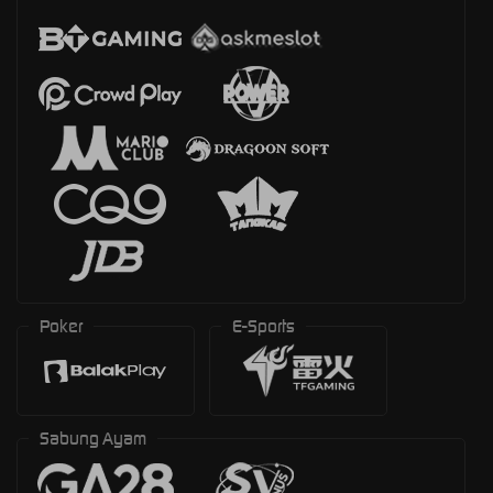
Poker
E-Sports
Sabung Ayam