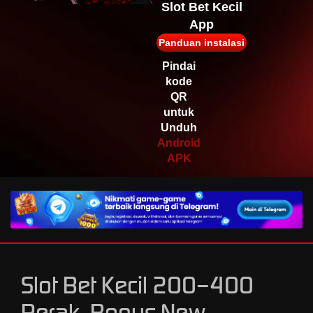
Slot Bet Kecil
fre****n
App
IDR
1,158,000.00
Gates of Olympus 1000
Panduan instalasi
Pindai
kode
QR
untuk
Unduh
Android
APK
Slot Bet Kecil 200–400
Perak, Bonus New