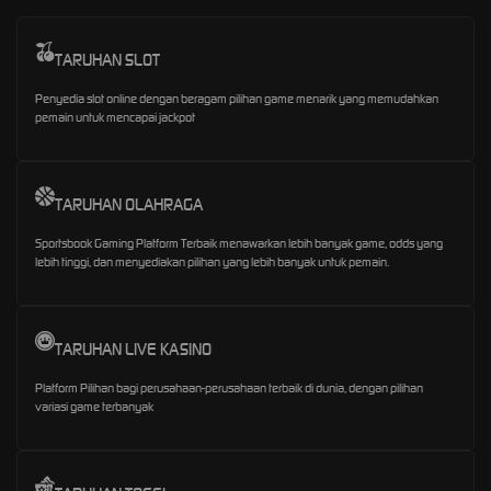
TARUHAN SLOT
Penyedia slot online dengan beragam pilihan game menarik yang memudahkan
pemain untuk mencapai jackpot
TARUHAN OLAHRAGA
Sportsbook Gaming Platform Terbaik menawarkan lebih banyak game, odds yang
lebih tinggi, dan menyediakan pilihan yang lebih banyak untuk pemain.
TARUHAN LIVE KASINO
Platform Pilihan bagi perusahaan-perusahaan terbaik di dunia, dengan pilihan
variasi game terbanyak