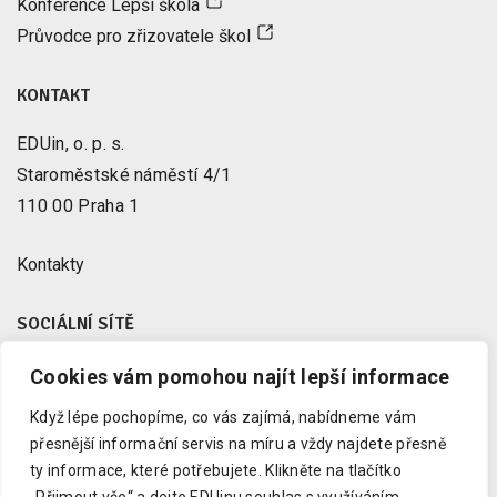
Konference Lepší škola
Průvodce pro zřizovatele škol
KONTAKT
EDUin, o. p. s.
Staroměstské náměstí 4/1
110 00 Praha 1
Kontakty
SOCIÁLNÍ SÍTĚ
Cookies vám pomohou najít lepší informace
Facebook
X
Když lépe pochopíme, co vás zajímá, nabídneme vám
Instagram
přesnější informační servis na míru a vždy najdete přesně
Youtube
ty informace, které potřebujete.
Klikněte na tlačítko