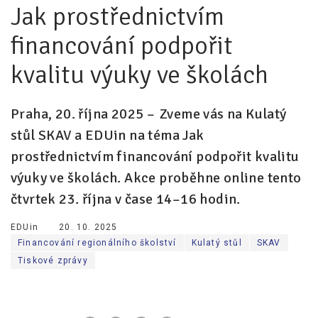
Jak prostřednictvím
Pro zřizovatele
financování podpořit
Konference Lepší škola
kvalitu výuky ve školách
Kápézetka - průvodce pro zřizovatele
Klub zřizovatelů
Praha, 20. října 2025 –⁠⁠⁠⁠⁠⁠ Zveme vás na Kulatý
stůl SKAV a EDUin na téma Jak
O nás
prostřednictvím financování podpořit kvalitu
O nás
výuky ve školách. Akce proběhne online tento
Partneři a dárci
čtvrtek 23. října v čase 14–16 hodin.
Kontakty
EDUin
20. 10. 2025
Financování regionálního školství
Kulatý stůl
SKAV
Tiskové zprávy