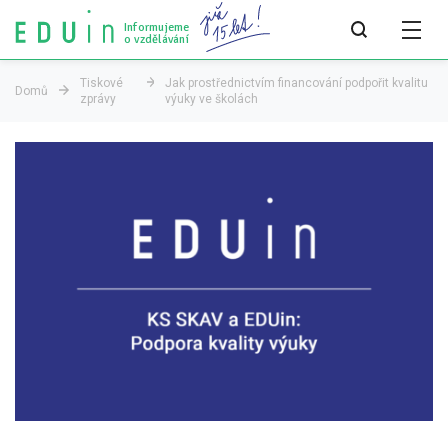
Informujeme
o vzdělávání
Tiskové
Jak prostřednictvím financování podpořit kvalitu
Domů
zprávy
výuky ve školách
Všechny články
Všechny články
Týdeník bEDUin
Analýzy
Audit vzdělávacího systému
Všechny analýzy
Pro média
Tiskové zprávy
Pro média