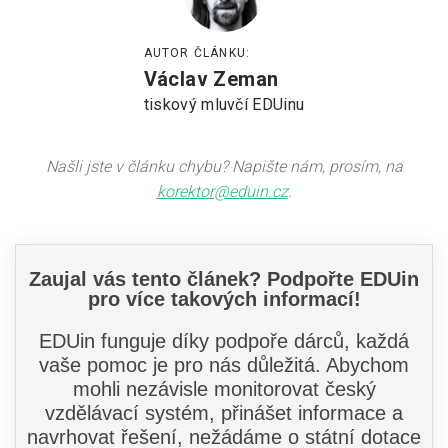
AUTOR ČLÁNKU:
Václav Zeman
tiskový mluvčí EDUinu
Našli jste v článku chybu? Napište nám, prosím, na
korektor@eduin.cz
.