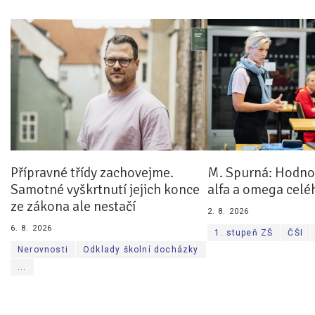
Přípravné třídy zachovejme.
M. Spurná: Hodnoc
Samotné vyškrtnutí jejich konce
alfa a omega celé
ze zákona ale nestačí
2. 8. 2026
6. 8. 2026
1. stupeň ZŠ
ČŠI
Nerovnosti
Odklady školní docházky
...