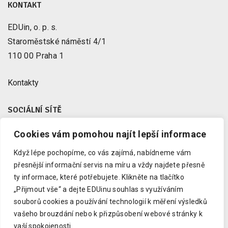
KONTAKT
EDUin, o. p. s.
Staroměstské náměstí 4/1
110 00 Praha 1
Kontakty
SOCIÁLNÍ SÍTĚ
Cookies vám pomohou najít lepší informace
Facebook
X
Když lépe pochopíme, co vás zajímá, nabídneme vám
Instagram
přesnější informační servis na míru a vždy najdete přesně
Youtube
ty informace, které potřebujete.
Klikněte na tlačítko
„Přijmout vše“ a dejte EDUinu souhlas s využíváním
LinkedIn
souborů cookies a používání technologií k měření výsledků
vašeho brouzdání nebo k přizpůsobení webové stránky k
vaší spokojenosti.