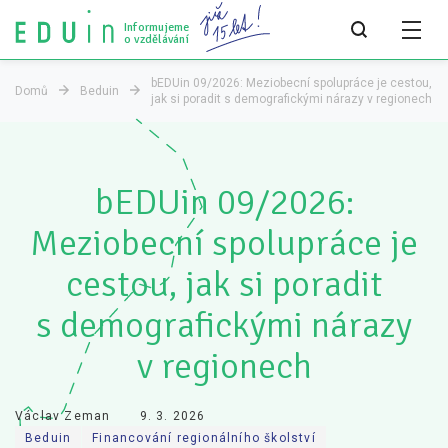
Informujeme
o vzdělávání
bEDUin 09/2026: Meziobecní spolupráce je cestou,
Domů
Beduin
jak si poradit s demografickými nárazy v regionech
Všechny články
Všechny články
bEDUin 09/2026:
Týdeník bEDUin
Meziobecní spolupráce je
Analýzy
cestou, jak si poradit
Audit vzdělávacího systému
s demografickými nárazy
Všechny analýzy
v regionech
Pro média
Tiskové zprávy
Václav Zeman
9. 3. 2026
Beduin
Financování regionálního školství
Pro média