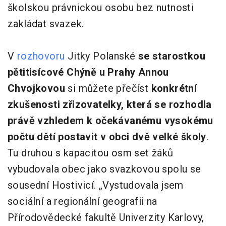
školskou právnickou osobu bez nutnosti
zakládat svazek.
V
rozhovoru
Jitky Polanské
se starostkou
pětitisícové Chýně u Prahy Annou
Chvojkovou
si můžete přečíst
konkrétní
zkušenosti zřizovatelky, která se rozhodla
právě vzhledem k očekávanému vysokému
počtu dětí postavit v obci dvě velké školy
.
Tu druhou s kapacitou osm set žáků
vybudovala obec jako svazkovou spolu se
sousední Hostivicí. „Vystudovala jsem
sociální a regionální geografii na
Přírodovědecké fakultě Univerzity Karlovy,