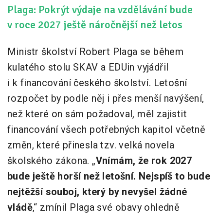
Plaga: Pokrýt výdaje na vzdělávání bude
v roce 2027 ještě náročnější než letos
Ministr školství Robert Plaga se během
kulatého stolu SKAV a EDUin vyjádřil
i k financování českého školství. Letošní
rozpočet by podle něj i přes menší navýšení,
než které on sám požadoval, měl zajistit
financování všech potřebných kapitol včetně
změn, které přinesla tzv. velká novela
školského zákona. „
Vnímám, že rok 2027
bude ještě horší než letošní. Nejspíš to bude
nejtěžší souboj, který by nevyšel žádné
vládě
,“ zmínil Plaga své obavy ohledně