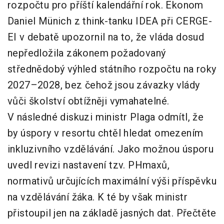
rozpočtu pro příští kalendářní rok. Ekonom
Daniel Münich z think-tanku IDEA při CERGE-
EI v debatě upozornil na to, že vláda dosud
nepředložila zákonem požadovaný
střednědobý výhled státního rozpočtu na roky
2027–2028, bez čehož jsou závazky vlády
vůči školství obtížněji vymahatelné.
V následné diskuzi ministr Plaga odmítl, že
by úspory v resortu chtěl hledat omezením
inkluzivního vzdělávání. Jako možnou úsporu
uvedl revizi nastavení tzv. PHmaxů,
normativů určujících maximální výši příspěvku
na vzdělávání žáka. K té by však ministr
přistoupil jen na základě jasných dat. Přečtěte