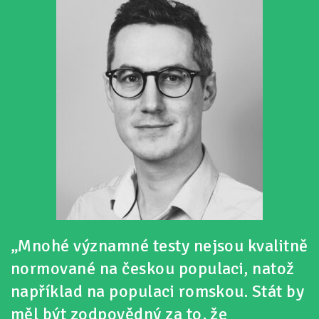
„Mnohé významné testy nejsou kvalitně
normované na českou populaci, natož
například na populaci romskou. Stát by
měl být zodpovědný za to, že