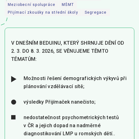
Meziobecní spolupráce
MŠMT
Pro zřizovatele
Přijímací zkoušky na střední školy
Segregace
Konference Lepší škola
Kápézetka - průvodce pro zřizovatele
V DNEŠNÍM BEDUINU, KTERÝ SHRNUJE DĚNÍ OD
Klub zřizovatelů
2. 3. DO 8. 3. 2026, SE VĚNUJEME TĚMTO
TÉMATŮM:
O nás
O nás
Možnosti řešení demografických výkyvů při
Partneři a dárci
plánování vzdělávací sítě;
Kontakty
výsledky Přijímaček nanečisto;
nedostatečnost psychometrických testů
v ČR a jejich dopad na nadměrné
diagnostikování LMP u romských dětí..