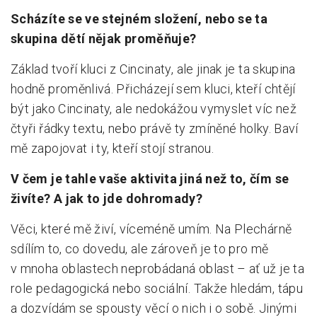
Scházíte se ve stejném složení, nebo se ta
skupina dětí nějak proměňuje?
Základ tvoří kluci z Cincinaty, ale jinak je ta skupina
hodně proměnlivá. Přicházejí sem kluci, kteří chtějí
být jako Cincinaty, ale nedokážou vymyslet víc než
čtyři řádky textu, nebo právě ty zmíněné holky. Baví
mě zapojovat i ty, kteří stojí stranou.
V čem je tahle vaše aktivita jiná než to, čím se
živíte? A jak to jde dohromady?
Věci, které mě živí, víceméně umím. Na Plechárně
sdílím to, co dovedu, ale zároveň je to pro mě
v mnoha oblastech neprobádaná oblast – ať už je ta
role pedagogická nebo sociální. Takže hledám, tápu
a dozvídám se spousty věcí o nich i o sobě. Jinými