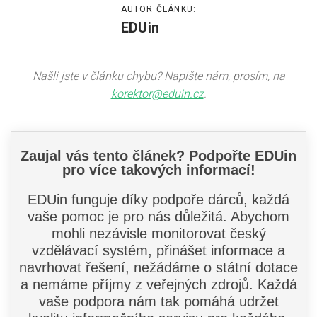
AUTOR ČLÁNKU:
EDUin
Našli jste v článku chybu? Napište nám, prosím, na
korektor@eduin.cz
.