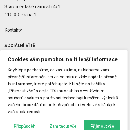
Staroměstské náměstí 4/1
110 00 Praha 1
Kontakty
SOCIÁLNÍ SÍTĚ
Cookies vám pomohou najít lepší informace
Facebook
X
Když lépe pochopíme, co vás zajímá, nabídneme vám
Instagram
přesnější informační servis na míru a vždy najdete přesně
Youtube
ty informace, které potřebujete.
Klikněte na tlačítko
„Přijmout vše“ a dejte EDUinu souhlas s využíváním
LinkedIn
souborů cookies a používání technologií k měření výsledků
vašeho brouzdání nebo k přizpůsobení webové stránky k
vaší spokojenosti.
Copyright © 2023 EDUin, o. p. s.
Informujeme o vzdělávání.
Přizpůsobit
Zamítnout vše
Přijmout vše