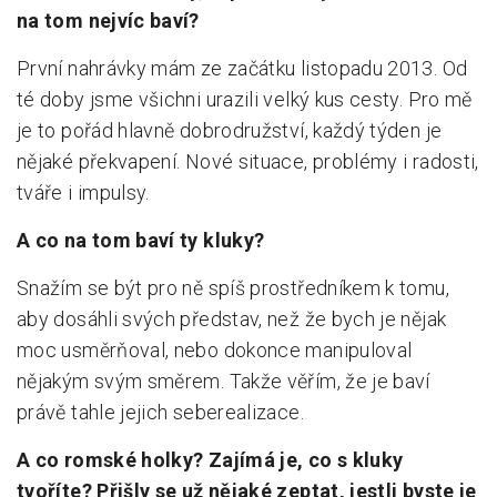
na tom nejvíc baví?
První nahrávky mám ze začátku listopadu 2013. Od
té doby jsme všichni urazili velký kus cesty. Pro mě
je to pořád hlavně dobrodružství, každý týden je
nějaké překvapení. Nové situace, problémy i radosti,
tváře i impulsy.
A co na tom baví ty kluky?
Snažím se být pro ně spíš prostředníkem k tomu,
aby dosáhli svých představ, než že bych je nějak
moc usměrňoval, nebo dokonce manipuloval
nějakým svým směrem. Takže věřím, že je baví
právě tahle jejich seberealizace.
A co romské holky? Zajímá je, co s kluky
tvoříte? Přišly se už nějaké zeptat, jestli byste je