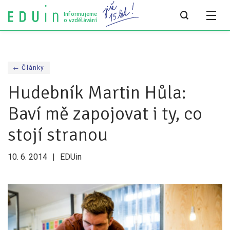
Informujeme
o vzdělávání
Všechny články
← Články
Všechny články
Hudebník Martin Hůla:
Týdeník bEDUin
Baví mě zapojovat i ty, co
Analýzy
stojí stranou
Audit vzdělávacího systému
10. 6. 2014
EDUin
Všechny analýzy
Pro média
Tiskové zprávy
Pro média