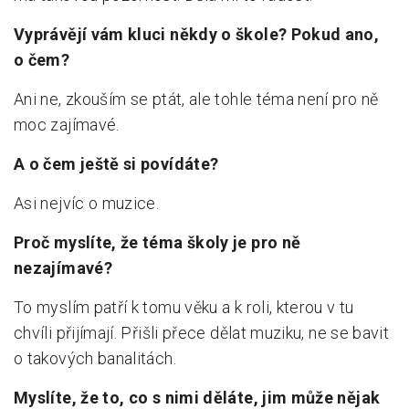
Vyprávějí vám kluci někdy o škole? Pokud ano,
o čem?
Ani ne, zkouším se ptát, ale tohle téma není pro ně
moc zajímavé.
A o čem ještě si povídáte?
Asi nejvíc o muzice.
Proč myslíte, že téma školy je pro ně
nezajímavé?
To myslím patří k tomu věku a k roli, kterou v tu
chvíli přijímají. Přišli přece dělat muziku, ne se bavit
o takových banalitách.
Myslíte, že to, co s nimi děláte, jim může nějak