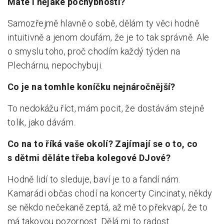
Máte i nějaké pochybnosti?
Samozřejmě hlavně o sobě, dělám ty věci hodně
intuitivně a jenom doufám, že je to tak správně. Ale
o smyslu toho, proč chodím každý týden na
Plechárnu, nepochybuji.
Co je na tomhle koníčku nejnáročnější?
To nedokážu říct, mám pocit, že dostávám stejně
tolik, jako dávám.
Co na to říká vaše okolí? Zajímají se o to, co
s dětmi děláte třeba kolegové DJové?
Hodně lidí to sleduje, baví je to a fandí nám.
Kamarádi občas chodí na koncerty Cincinaty, někdy
se někdo nečekaně zeptá, až mě to překvapí, že to
má takovou pozornost. Dělá mi to radost.