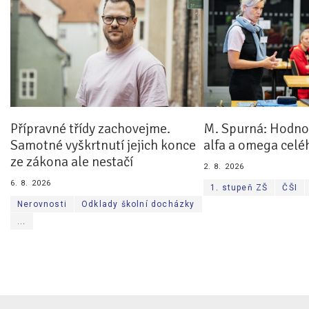
Přípravné třídy zachovejme.
M. Spurná: Hodnoc
Samotné vyškrtnutí jejich konce
alfa a omega celé
ze zákona ale nestačí
2. 8. 2026
6. 8. 2026
1. stupeň ZŠ
ČŠI
Nerovnosti
Odklady školní docházky
...