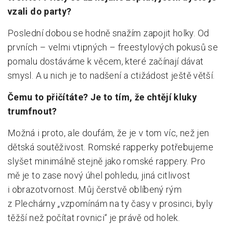
vzali do party?
Poslední dobou se hodně snažím zapojit holky. Od
prvních – velmi vtipných – freestylových pokusů se
pomalu dostáváme k věcem, které začínají dávat
smysl. A u nich je to nadšení a ctižádost ještě větší.
Čemu to přičítáte? Je to tím, že chtějí kluky
trumfnout?
Možná i proto, ale doufám, že je v tom víc, než jen
dětská soutěživost. Romské rapperky potřebujeme
slyšet minimálně stejně jako romské rappery. Pro
mě je to zase nový úhel pohledu, jiná citlivost
i obrazotvornost. Můj čerstvě oblíbený rým
z Plechárny „vzpomínám na ty časy v prosinci, byly
těžší než počítat rovnici“ je právě od holek.