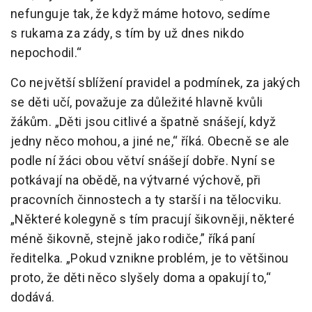
nefunguje tak, že když máme hotovo, sedíme
s rukama za zády, s tím by už dnes nikdo
nepochodil.“
Co největší sblížení pravidel a podmínek, za jakých
se děti učí, považuje za důležité hlavně kvůli
žákům. „Děti jsou citlivé a špatně snášejí, když
jedny něco mohou, a jiné ne,“ říká. Obecně se ale
podle ní žáci obou větví snášejí dobře. Nyní se
potkávají na obědě, na výtvarné výchově, při
pracovních činnostech a ty starší i na tělocviku.
„Některé kolegyně s tím pracují šikovněji, některé
méně šikovně, stejně jako rodiče,” říká paní
ředitelka. „Pokud vznikne problém, je to většinou
proto, že děti něco slyšely doma a opakují to,“
dodává.