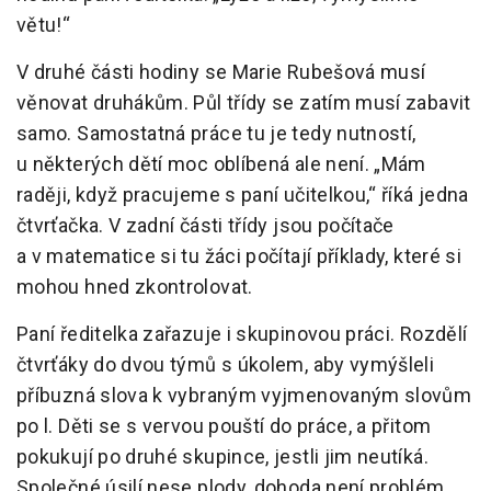
větu!“
V druhé části hodiny se Marie Rubešová musí
věnovat druhákům. Půl třídy se zatím musí zabavit
samo. Samostatná práce tu je tedy nutností,
u některých dětí moc oblíbená ale není. „Mám
raději, když pracujeme s paní učitelkou,“ říká jedna
čtvrťačka. V zadní části třídy jsou počítače
a v matematice si tu žáci počítají příklady, které si
mohou hned zkontrolovat.
Paní ředitelka zařazuje i skupinovou práci. Rozdělí
čtvrťáky do dvou týmů s úkolem, aby vymýšleli
příbuzná slova k vybraným vyjmenovaným slovům
po l. Děti se s vervou pouští do práce, a přitom
pokukují po druhé skupince, jestli jim neutíká.
Společné úsilí nese plody, dohoda není problém,