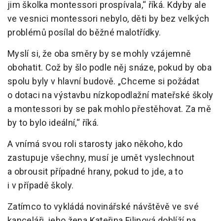
jim školka montessori prospívala,“ říká. Kdyby ale
ve vesnici montessori nebylo, děti by bez velkých
problémů posílal do běžné malotřídky.
Myslí si, že oba směry by se mohly vzájemně
obohatit. Což by šlo podle něj snáze, pokud by oba
spolu byly v hlavní budově. „Chceme si požádat
o dotaci na výstavbu nízkopodlažní mateřské školy
a montessori by se pak mohlo přestěhovat. Za mě
by to bylo ideální,“ říká.
A vnímá svou roli starosty jako někoho, kdo
zastupuje všechny, musí je umět vyslechnout
a obrousit případné hrany, pokud to jde, a to
i v případě školy.
Zatímco to vykládá novinářské návštěvě ve své
kanceláři, jeho žena Kateřina Filipová dohlíží na