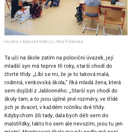
Hodina v klasické třídě (c) Jitka Polanská
Ta učí na škole zatím na poloviční úvazek, její
mladší syn má teprve tři roky, starší chodí do
čtvrté třídy. „Líbí se mi, že je to taková malá,
rodinná, venkovská škola,“ říká mladá žena, která
sem dojíždí z Jablonného. „Starší syn chodí do
školy tam, a to jsou úplně jiné rozměry, ve třídě
jich je dvacet, v každém ročníku dvě třídy.
Kdybychom žili tady, dala bych děti sem do
malotřídky, takto ho sem ale nevozím, jsou tu jen
místní. Montessori škola pro něj podle mě není,