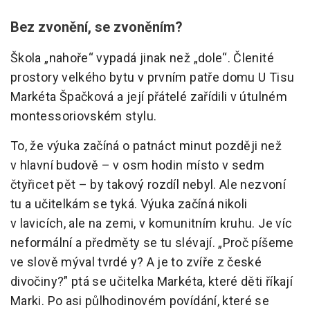
Bez zvonění, se zvoněním?
Škola „nahoře“ vypadá jinak než „dole“. Členité
prostory velkého bytu v prvním patře domu U Tisu
Markéta Špačková a její přátelé zařídili v útulném
montessoriovském stylu.
To, že výuka začíná o patnáct minut později než
v hlavní budově – v osm hodin místo v sedm
čtyřicet pět – by takový rozdíl nebyl. Ale nezvoní
tu a učitelkám se tyká. Výuka začíná nikoli
v lavicích, ale na zemi, v komunitním kruhu. Je víc
neformální a předměty se tu slévají. „Proč píšeme
ve slově mýval tvrdé y? A je to zvíře z české
divočiny?” ptá se učitelka Markéta, které děti říkají
Marki. Po asi půlhodinovém povídání, které se