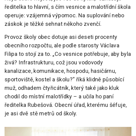
ředitelka to hlavní, s čím vesnice a malotřídní škola
operuje: vzájemná výpomoc. Na suplování nebo
záskok je těžké sehnat někoho zvenčí.
Provoz školy obec dotuje asi deseti procenty
obecního rozpočtu, ale podle starosty Václava
Filipa to stojí za to. „Co vesnice potřebuje, aby byla
živá? Infrastrukturu, což jsou vodovody
kanalizace, komunikace, hospodu, hasičárnu,
sportoviště, kostel a školu?“ říká klidně působící
muž, odhadem čtyřicátník, který také jako kluk
chodil do místní malotřídky – a učila ho paní
ředitelka Rubešová. Obecní úřad, kterému šéfuje,
je asi dvě stě metrů od školy.