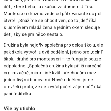
děti, které běhají a skáčou za domem U Tisu.
Montessori družinu vede od půl dvanácté do půl
čtvrté. „Snažíme se chodit ven, co to jde,“ říká
s úsměvem mladá žena a jedním okem sleduje
děti, aby se jim něco nestalo.
Družina byla nejdřív společná pro celou školu, ale
pak škola vytvořila dvě oddělení, jedno pro „dolní“
školu, druhé pro montessori – to funguje pouze
odpoledne. „Společná družina byla příliš náročná
organizačně, mimo jiné kvůli přechodům mezi
jednotlivými budovami. Nové oddělení jsme
otevřeli i proto, že se zvýšil počet zájemců,“ říká
paní ředitelka.
Vše by utichlo