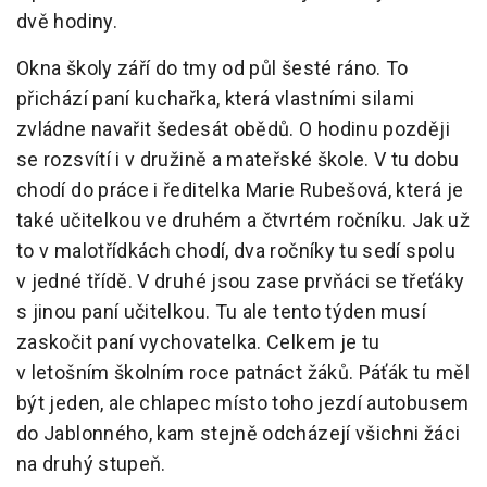
dvě hodiny.
Okna školy září do tmy od půl šesté ráno. To
přichází paní kuchařka, která vlastními silami
zvládne navařit šedesát obědů. O hodinu později
se rozsvítí i v družině a mateřské škole. V tu dobu
chodí do práce i ředitelka Marie Rubešová, která je
také učitelkou ve druhém a čtvrtém ročníku. Jak už
to v malotřídkách chodí, dva ročníky tu sedí spolu
v jedné třídě. V druhé jsou zase prvňáci se třeťáky
s jinou paní učitelkou. Tu ale tento týden musí
zaskočit paní vychovatelka. Celkem je tu
v letošním školním roce patnáct žáků. Páťák tu měl
být jeden, ale chlapec místo toho jezdí autobusem
do Jablonného, kam stejně odcházejí všichni žáci
na druhý stupeň.