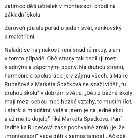
zatímco děti učitelek v montessori chodí na
základní školu.
Zároveň jde ale pořád o jeden svět, venkovský
a malotřídní.
Naladit se na jinakost není snadné nikdy, a ani
v tomto případě. Obě strany tak oscilují mezi
kladnými a zápornými pocity. Na druhou stranu,
harmonie a spolupráce je v zájmu všech, a Marie
Rubešová a Markéta Špačková se snaží vidět „tu
druhou školu” v dobrém světle. „Děti z běžné školy
mají mezi sebou moc hezké vztahy, to musím říct,
i starší s mladšími, viděla jsem je na jedné akci
a až mě to dojalo,” říká Markéta Špačková. Paní
ředitelka Rubešová zase pochvalně zmiňuje, že
„montessori“ vede děti k samostatnosti. Ač obě