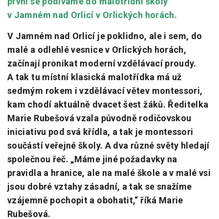
první se podíváme do malotřídní školy
v Jamném nad Orlicí v Orlických horách.
V Jamném nad Orlicí je poklidno, ale i sem, do
malé a odlehlé vesnice v Orlických horách,
začínají pronikat moderní vzdělávací proudy.
A tak tu místní klasická malotřídka má už
sedmým rokem i vzdělávací větev montessori,
kam chodí aktuálně dvacet šest žáků. Ředitelka
Marie Rubešová vzala původně rodičovskou
iniciativu pod svá křídla, a tak je montessori
součástí veřejné školy. A dva různé světy hledají
společnou řeč. „Máme jiné požadavky na
pravidla a hranice, ale na malé škole a v malé vsi
jsou dobré vztahy zásadní, a tak se snažíme
vzájemně pochopit a obohatit,“ říká Marie
Rubešová.