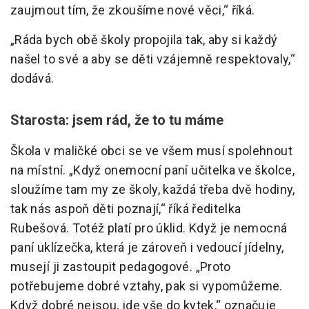
zaujmout tím, že zkoušíme nové věci,“ říká.
„Ráda bych obě školy propojila tak, aby si každý
našel to své a aby se děti vzájemně respektovaly,“
dodává.
Starosta: jsem rád, že to tu máme
Škola v maličké obci se ve všem musí spolehnout
na místní. „Když onemocní paní učitelka ve školce,
sloužíme tam my ze školy, každá třeba dvě hodiny,
tak nás aspoň děti poznají,“ říká ředitelka
Rubešová. Totéž platí pro úklid. Když je nemocná
paní uklízečka, která je zároveň i vedoucí jídelny,
musejí ji zastoupit pedagogové. „Proto
potřebujeme dobré vztahy, pak si vypomůžeme.
Když dobré nejsou, jde vše do kytek,“ označuje