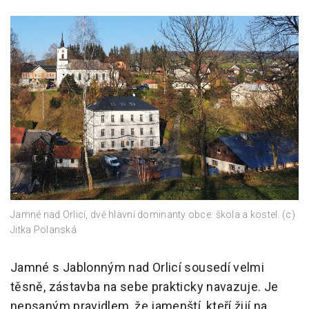
Jamné nad Orlicí, dvě hlavní dominanty obce: škola a kostel. (c)
Jitka Polanská
Jamné s Jablonným nad Orlicí sousedí velmi
těsně, zástavba na sebe prakticky navazuje. Je
nepsaným pravidlem, že jamenští, kteří žijí na