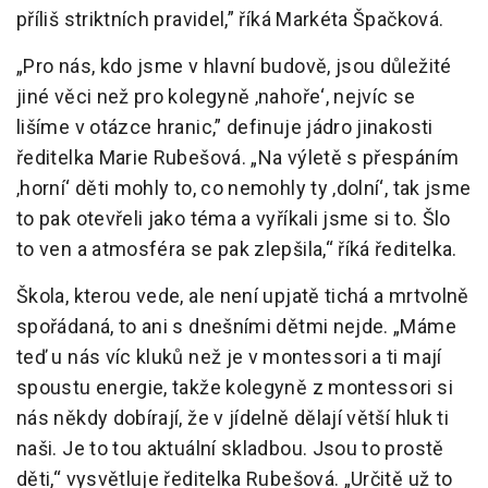
příliš striktních pravidel,” říká Markéta Špačková.
„Pro nás, kdo jsme v hlavní budově, jsou důležité
jiné věci než pro kolegyně ‚nahoře‘, nejvíc se
lišíme v otázce hranic,” definuje jádro jinakosti
ředitelka Marie Rubešová. „Na výletě s přespáním
‚horní‘ děti mohly to, co nemohly ty ‚dolní‘, tak jsme
to pak otevřeli jako téma a vyříkali jsme si to. Šlo
to ven a atmosféra se pak zlepšila,“ říká ředitelka.
Škola, kterou vede, ale není upjatě tichá a mrtvolně
spořádaná, to ani s dnešními dětmi nejde. „Máme
teď u nás víc kluků než je v montessori a ti mají
spoustu energie, takže kolegyně z montessori si
nás někdy dobírají, že v jídelně dělají větší hluk ti
naši. Je to tou aktuální skladbou. Jsou to prostě
děti,“ vysvětluje ředitelka Rubešová. „Určitě už to