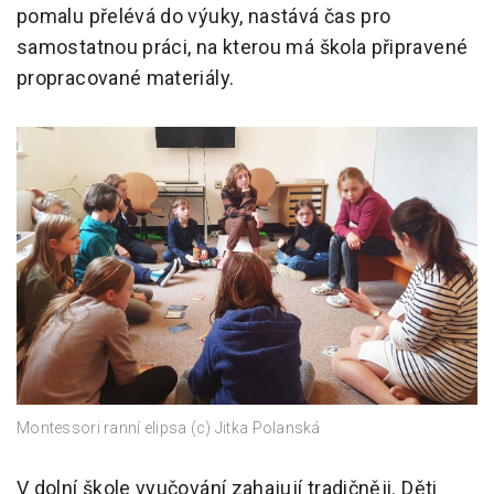
pomalu přelévá do výuky, nastává čas pro
samostatnou práci, na kterou má škola připravené
propracované materiály.
Montessori ranní elipsa (c) Jitka Polanská
V dolní škole vyučování zahajují tradičněji. Děti