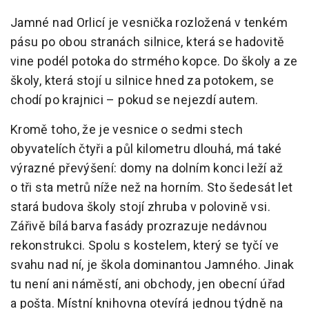
Jamné nad Orlicí je vesnička rozložená v tenkém
pásu po obou stranách silnice, která se hadovitě
vine podél potoka do strmého kopce. Do školy a ze
školy, která stojí u silnice hned za potokem, se
chodí po krajnici – pokud se nejezdí autem.
Kromě toho, že je vesnice o sedmi stech
obyvatelích čtyři a půl kilometru dlouhá, má také
výrazné převýšení: domy na dolním konci leží až
o tři sta metrů níže než na horním. Sto šedesát let
stará budova školy stojí zhruba v polovině vsi.
Zářivě bílá barva fasády prozrazuje nedávnou
rekonstrukci. Spolu s kostelem, který se tyčí ve
svahu nad ní, je škola dominantou Jamného. Jinak
tu není ani náměstí, ani obchody, jen obecní úřad
a pošta. Místní knihovna otevírá jednou týdně na