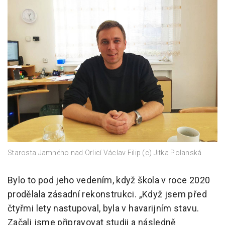
Starosta Jamného nad Orlicí Václav Filip (c) Jitka Polanská
Bylo to pod jeho vedením, když škola v roce 2020
prodělala zásadní rekonstrukci. „Když jsem před
čtyřmi lety nastupoval, byla v havarijním stavu.
Začali jsme připravovat studii a následně