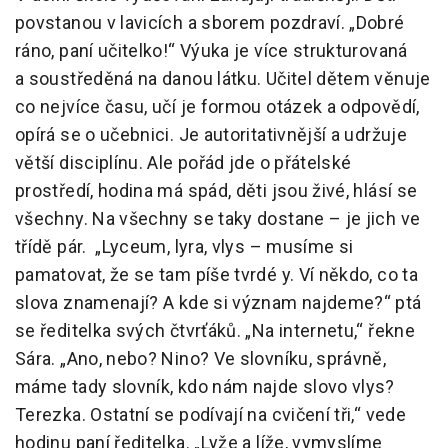
povstanou v lavicích a sborem pozdraví. „Dobré
ráno, paní učitelko!“ Výuka je více strukturovaná
a soustředěná na danou látku. Učitel dětem věnuje
co nejvíce času, učí je formou otázek a odpovědí,
opírá se o učebnici. Je autoritativnější a udržuje
větší disciplínu. Ale pořád jde o přátelské
prostředí, hodina má spád, děti jsou živé, hlásí se
všechny. Na všechny se taky dostane – je jich ve
třídě pár. „Lyceum, lyra, vlys – musíme si
pamatovat, že se tam píše tvrdé y. Ví někdo, co ta
slova znamenají? A kde si význam najdeme?“ ptá
se ředitelka svých čtvrťáků. „Na internetu,“ řekne
Sára. „Ano, nebo? Nino? Ve slovníku, správně,
máme tady slovník, kdo nám najde slovo vlys?
Terezka. Ostatní se podívají na cvičení tři,“ vede
hodinu paní ředitelka. „Lyže a líže, vymyslíme