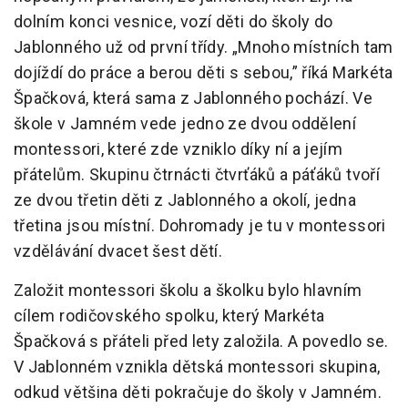
dolním konci vesnice, vozí děti do školy do
Jablonného už od první třídy. „Mnoho místních tam
dojíždí do práce a berou děti s sebou,” říká Markéta
Špačková, která sama z Jablonného pochází. Ve
škole v Jamném vede jedno ze dvou oddělení
montessori, které zde vzniklo díky ní a jejím
přátelům. Skupinu čtrnácti čtvrťáků a páťáků tvoří
ze dvou třetin děti z Jablonného a okolí, jedna
třetina jsou místní. Dohromady je tu v montessori
vzdělávání dvacet šest dětí.
Založit montessori školu a školku bylo hlavním
cílem rodičovského spolku, který Markéta
Špačková s přáteli před lety založila. A povedlo se.
V Jablonném vznikla dětská montessori skupina,
odkud většina děti pokračuje do školy v Jamném.