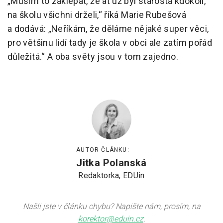
„Musím to zaklepat, že ať už byl starosta kdokoli,
na školu všichni drželi,“ říká Marie Rubešová
a dodává: „Neříkám, že děláme nějaké super věci,
pro většinu lidí tady je škola v obci ale zatím pořád
důležitá.“ A oba světy jsou v tom zajedno.
AUTOR ČLÁNKU:
Jitka Polanská
Redaktorka, EDUin
Našli jste v článku chybu? Napište nám, prosím, na
korektor@eduin.cz
.