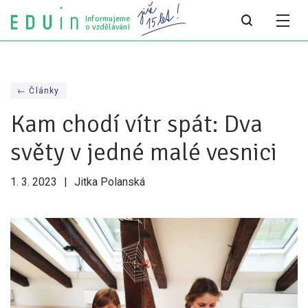
Informujeme
o vzdělávání
Všechny články
← Články
Všechny články
Kam chodí vítr spát: Dva
Týdeník bEDUin
světy v jedné malé vesnici
Analýzy
1. 3. 2023
Jitka Polanská
Audit vzdělávacího systému
Všechny analýzy
Pro média
Tiskové zprávy
Pro média