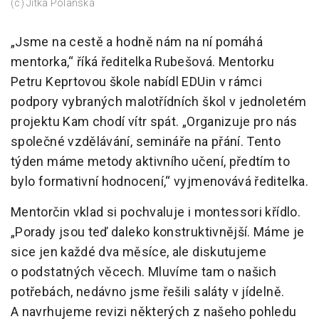
(c) Jitka Polanská
„Jsme na cestě a hodně nám na ní pomáhá
mentorka,“ říká ředitelka Rubešová. Mentorku
Petru Keprtovou škole nabídl EDUin v rámci
podpory vybraných malotřídních škol v jednoletém
projektu Kam chodí vítr spát. „Organizuje pro nás
společné vzdělávání, semináře na přání. Tento
týden máme metody aktivního učení, předtím to
bylo formativní hodnocení,“ vyjmenovává ředitelka.
Mentorčin vklad si pochvaluje i montessori křídlo.
„Porady jsou teď daleko konstruktivnější. Máme je
sice jen každé dva měsíce, ale diskutujeme
o podstatných věcech. Mluvíme tam o našich
potřebách, nedávno jsme řešili saláty v jídelně.
A navrhujeme revizi některých z našeho pohledu