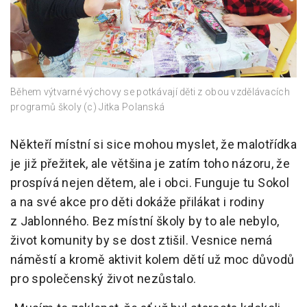
Během výtvarné výchovy se potkávají děti z obou vzdělávacích
programů školy (c) Jitka Polanská
Někteří místní si sice mohou myslet, že malotřídka
je již přežitek, ale většina je zatím toho názoru, že
prospívá nejen dětem, ale i obci. Funguje tu Sokol
a na své akce pro děti dokáže přilákat i rodiny
z Jablonného. Bez místní školy by to ale nebylo,
život komunity by se dost ztišil. Vesnice nemá
náměstí a kromě aktivit kolem dětí už moc důvodů
pro společenský život nezůstalo.