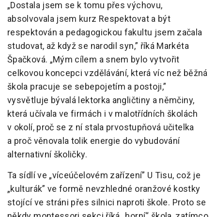
„Dostala jsem se k tomu přes výchovu,
absolvovala jsem kurz Respektovat a být
respektován a pedagogickou fakultu jsem začala
studovat, až když se narodil syn,” říká Markéta
Špačková. „Mým cílem a snem bylo vytvořit
celkovou koncepci vzdělávání, která víc než běžná
škola pracuje se sebepojetím a postoji,”
vysvětluje bývalá lektorka angličtiny a němčiny,
která učívala ve firmách i v malotřídních školách
v okolí, proč se z ní stala prvostupňová učitelka
a proč věnovala tolik energie do vybudování
alternativní školičky.
Ta sídlí ve „víceúčelovém zařízení” U Tisu, což je
„kulturák” ve formě nevzhledné oranžové kostky
stojící ve stráni přes silnici naproti škole. Proto se
někdy montessori sekci říká „horní“ škola, zatímco