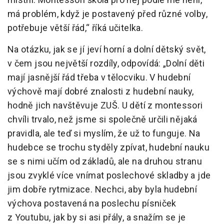
má problém, když je postavený před různé volby,
potřebuje větší řád,“ říká učitelka.
Na otázku, jak se jí jeví horní a dolní dětský svět,
v čem jsou největší rozdíly, odpovídá: „Dolní děti
mají jasnější řád třeba v tělocviku. V hudební
výchově mají dobré znalosti z hudební nauky,
hodně jich navštěvuje ZUŠ. U dětí z montessori
chvíli trvalo, než jsme si společně určili nějaká
pravidla, ale teď si myslím, že už to funguje. Na
hudebce se trochu styděly zpívat, hudební nauku
se s nimi učím od základů, ale na druhou stranu
jsou zvyklé více vnímat poslechové skladby a jde
jim dobře rytmizace. Nechci, aby byla hudební
výchova postavená na poslechu písniček
z Youtubu, jak by si asi přály, a snažím se je