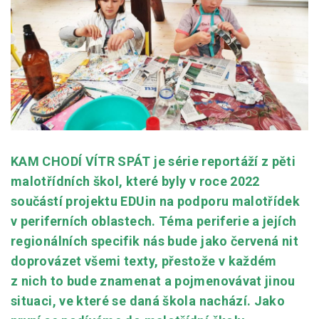
Pro zřizovatele
Konference Lepší škola
Kápézetka - průvodce pro zřizovatele
Klub zřizovatelů
O nás
KAM CHODÍ VÍTR SPÁT je série reportáží z pěti
O nás
malotřídních škol, které byly v roce 2022
Partneři a dárci
součástí projektu EDUin na podporu malotřídek
v periferních oblastech. Téma periferie a jejích
Kontakty
regionálních specifik nás bude jako červená nit
doprovázet všemi texty, přestože v každém
z nich to bude znamenat a pojmenovávat jinou
situaci, ve které se daná škola nachází. Jako