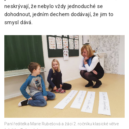
neskrývají, že nebylo vždy jednoduché se
dohodnout, jedním dechem dodávají, že jim to
smysl dává.
Paní ředitelka Marie Rubešová a žáci 2. ročníku klasické větve