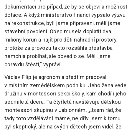
dokumentaci pro případ, že by se objevila možnost
dotace. A když ministerstvo financí vypsalo výzvu
na rekonstrukce, byli jsme připraveni, měli jsme
stavební povolení. Obec musela doplatit dva
miliony korun a najít pro děti náhradní prostory,
protože za provozu takto rozsáhlá přestavba
nemohla probíhat, ale povedlo se. Měli jsme
opravdu štěstí,“ vypráví.
Václav Filip je agronom a předtím pracoval
v místním zemědělském podniku. Jeho žena vede
družinu v montessori sekci školy, kam chodí i jeho
sedmiletá dcera. Ta čtyřletá navštěvuje dětskou
montessori skupinu v Jablonném. „Jsem rád, že
tady toto vzdělávání máme, nejdřív jsem k tomu
byl skeptický, ale na svých dětech jsem viděl, že