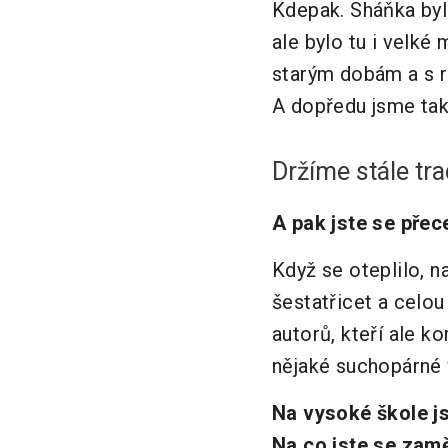
Kdepak. Sháňka byla
ale bylo tu i velké 
starým dobám a s ra
A dopředu jsme taky
Držíme stále trad
A pak jste se přec
Když se oteplilo, n
šestatřicet a celo
autorů, kteří ale k
nějaké suchopárné 
Na vysoké škole js
Na co jste se zam