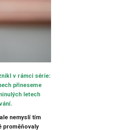
kl v rámci série:
dnech přineseme
minulých letech
vání.
 ale nemyslí tím
eré proměňovaly