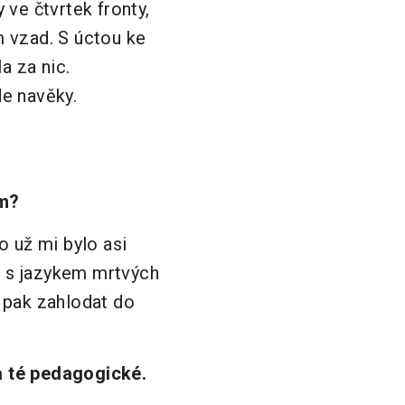
 ve čtvrtek fronty,
em vzad. S úctou ke
a za nic.
de navěky.
ím?
o už mi bylo asi
i s jazykem mrtvých
e pak zahlodat do
na té pedagogické.