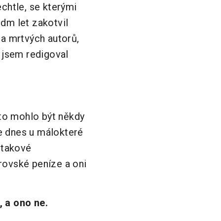
chtle, se kterými
dm let zakotvil
ra mrtvých autorů,
 jsem redigoval
 to mohlo být někdy
je dnes u málokteré
a takové
brovské peníze a oni
, a ono ne.