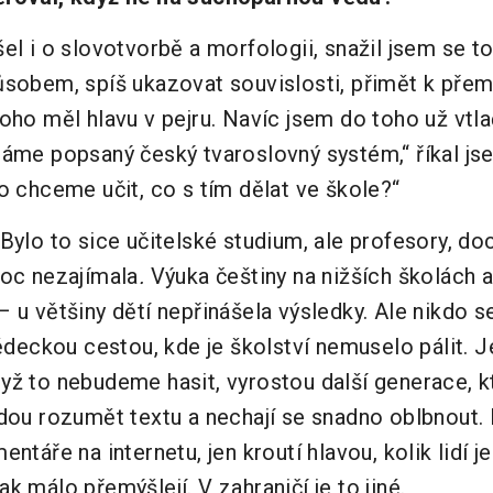
el i o slovotvorbě a morfologii, snažil jsem se to
ůsobem, spíš ukazovat souvislosti, přimět k přem
oho měl hlavu v pejru. Navíc jsem do toho už vtla
áme popsaný český tvaroslovný systém,“ říkal jse
o chceme učit, co s tím dělat ve škole?“
Bylo to sice učitelské studium, ale profesory, doc
moc nezajímala
.
Výuka češtiny na nižších školách 
u většiny dětí nepřinášela výsledky. Ale nikdo se
vědeckou cestou, kde je školství nemuselo pálit. 
yž to nebudeme hasit, vyrostou další generace, 
udou rozumět textu a nechají se snadno oblbnout.
ntáře na internetu, jen kroutí hlavou, kolik lidí j
k málo přemýšlejí. V zahraničí je to jiné.