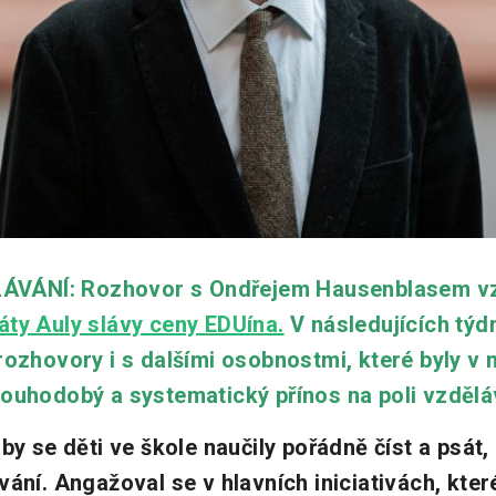
ÁNÍ: Rozhovor s Ondřejem Hausenblasem vzni
áty Auly slávy ceny EDUína.
V následujících tý
rozhovory i s dalšími osobnostmi, které byly v 
louhodobý a systematický přínos na poli vzdělá
by se děti ve škole naučily pořádně číst a psát,
vání. Angažoval se v hlavních iniciativách, kt