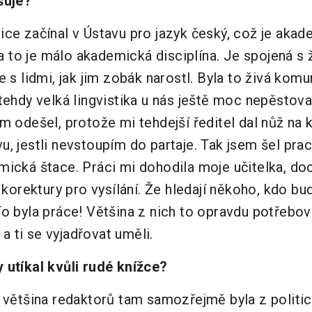
šuje?
ice začínal v Ústavu pro jazyk český, což je akad
, a to je málo akademická disciplína. Je spojená s 
e s lidmi, jak jim zobák narostl. Byla to živá ko
tehdy velká lingvistika u nás ještě moc nepěstov
m odešel, protože mi tehdejší ředitel dal nůž na k
, jestli nevstoupím do partaje. Tak jsem šel prac
ická štace. Práci mi dohodila moje učitelka, doc
a korektury pro vysílání. Že hledají někoho, kdo b
o byla práce! Většina z nich to opravdu potřebova
é a ti se vyjadřovat uměli.
 utíkal kvůli rudé knížce?
ž většina redaktorů tam samozřejmě byla z politi