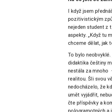
I když jsem přednáš
pozitivistickým zp
nejeden student z t
aspekty. „Když tu m
chceme dělat, jak t
To bylo neobvyklé. 
didaktika češtiny 
nestála za mnoho – 
realitou. Šli svou 
nedocházelo, že kd
umět vyjádřit, neb
čte příspěvky a kome
pologramotných a ja