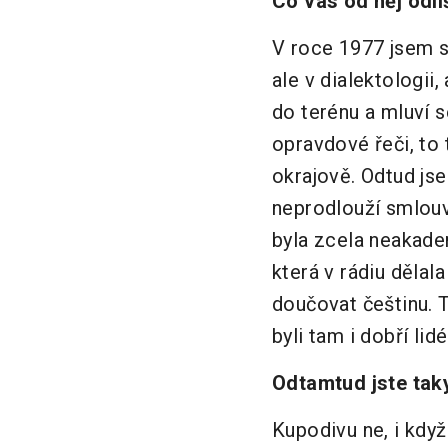
Co vás od něj odli
V roce 1977 jsem s
ale v dialektologii
do terénu a mluví s
opravdové řeči, to 
okrajově. Odtud jse
neprodlouží smlouvu
byla zcela neakadem
která v rádiu dělal
doučovat češtinu. T
byli tam i dobří lid
Odtamtud jste taky
Kupodivu ne, i kdy