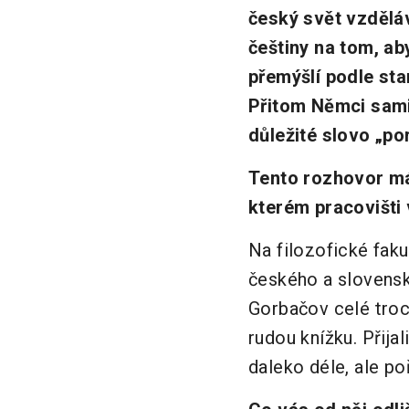
český svět vzděláv
češtiny na tom, ab
přemýšlí podle star
Přitom Němci sami 
důležité slovo „po
Tento rozhovor má 
kterém pracovišti 
Na filozofické fak
českého a slovensk
Gorbačov celé troch
rudou knížku. Přija
daleko déle, ale p