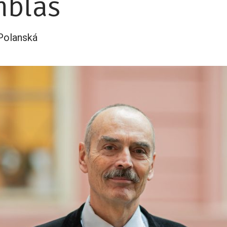
nblas
 Polanská