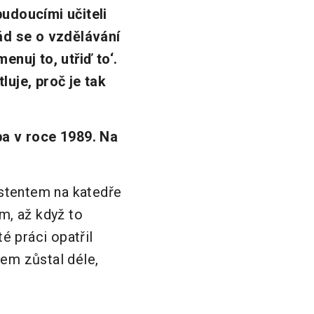
budoucími učiteli
řád se o vzdělávání
enuj to, utřiď to‘.
luje, proč je tak
ba v roce 1989. Na
istentem na katedře
m, až když to
é práci opatřil
sem zůstal déle,