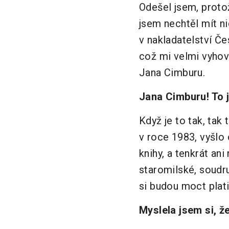
Odešel jsem, proto
jsem nechtěl mít n
v nakladatelství Č
což mi velmi vyhov
Jana Cimburu.
Jana Cimburu! To j
Když je to tak, tak
v roce 1983, vyšlo 
knihy, a tenkrát ani
staromilské, soudru
si budou
moct plati
Myslela jsem si, ž