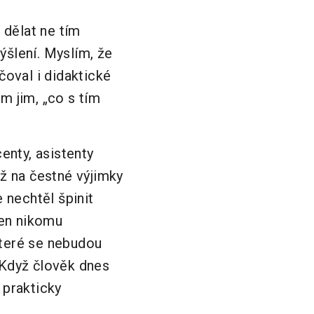
 dělat ne tím
ýšlení. Myslím, že
čoval i didaktické
m jim, „co s tím
enty, asistenty
až na čestné výjimky
 nechtěl špinit
Jen nikomu
které se nebudou
 Když člověk dnes
e prakticky