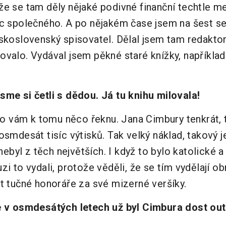
že se tam děly nějaké podivné finanční techtle me
ic společného. A po nějakém čase jsem na šest se
eskoslovenský spisovatel. Dělal jsem tam redakto
ovalo. Vydával jsem pěkné staré knížky, například
sme si četli s dědou. Já tu knihu milovala!
 to vám k tomu něco řeknu. Jana Cimbury tenkrát,
osmdesát tisíc výtisků. Tak velký náklad, takový 
 nebyl z těch největších. I když to bylo katolické 
zi to vydali, protože věděli, že se tím vydělají o
t tučné honoráře za své mizerné veršíky.
e v osmdesátých letech už byl Cimbura dost out