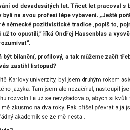
ání od devadesátých let. Třicet let pracoval s 
y byli na svou profesi lépe vybaveni. „Ještě po
é německé pozitivistické tradice ‚popiš to, pojm
už to opustili,“ říká Ondřej Hausenblas a vysvět
rozumívat“.
být bilanční, profilový, a tak můžeme začít tře
vás zastihl listopad?
ultě Karlovy univerzity, byl jsem druhým rokem as
ého jazyka. Tam jsem ale nezačínal, nastoupil jse
u rozvolnil a už se nevyžadovalo, abych si kvůli t
li mě zkusmo na dva roky. Pak přišel převrat a já j
ořádný akademik se ze mě nestal.