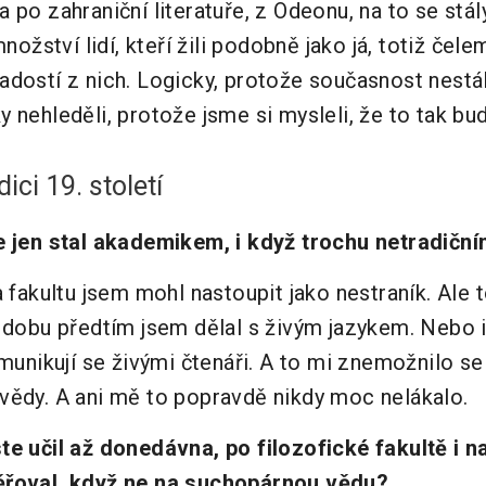
 po zahraniční literatuře, z Odeonu, na to se stály
množství lidí, kteří žili podobně jako já, totiž čel
dostí z nich. Logicky, protože současnost nestál
 nehleděli, protože jsme si mysleli, že to tak bu
ici 19. století
e jen stal akademikem, i když trochu netradičn
a fakultu jsem mohl nastoupit jako nestraník. Ale t
u dobu předtím jsem dělal s živým jazykem. Nebo 
omunikují se živými čtenáři. A to mi znemožnilo s
vědy. A ani mě to popravdě nikdy moc nelákalo.
te učil až donedávna, po filozofické fakultě i 
ěřoval, když ne na suchopárnou vědu?