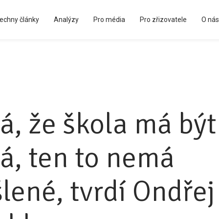
echny články
Analýzy
Pro média
Pro zřizovatele
O nás
Kápézetka - průvodce pro zřizovatele
á, že škola má být
á, ten to nemá
lené, tvrdí Ondřej