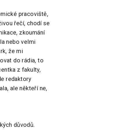
emické pracoviště,
živou řečí, chodí se
munikace, zkoumání
ala nebo velmi
rk, že mi
ovat do rádia, to
entka z fakulty,
ude redaktory
la, ale někteří ne,
ckých důvodů.