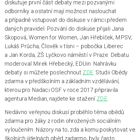
diskutuje první část debaty mezi pozvanými
odborníky a ostatní mají možnost naslouchat
a případně vstupovat do diskuse v rámci předem
daných pravidel. Pozvání do diskuse přijali Jana
Skopová, Women for Women, Jan Hřebíček, MPSV,
Lukáš Průcha, Člověk v tísni – pobočka Liberec
a Jan Korda, ZŠ Lyčkovo náměstí v Praze. Debatu
moderoval Mirek Hřebecký, EDUin. Nahrávku
debaty si můžete poslechnout
ZDE
. Studii Obědy
zdarma v předškolním a základním vzdělávání,
kterou pro Nadaci OSF v roce 2017 připravila
agentura Median, najdete ke stažení
ZDE
.
Nedávno veřejnou diskusí proběhlo téma obědů
zdarma pro žáky z rodin ohrožených sociálním
vyloučením. Názory na to, zda a komu poskytovat ve
školních jídelnách oběd zadarmo, byly často