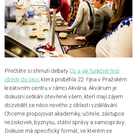
Pro zřizovatele
Konference Lepší škola
Kápézetka - průvodce pro zřizovatele
Klub zřizovatelů
O nás
Přečtěte si shrnutí debaty
Co a jak funkčně řeší
O nás
obědy do škol
, která proběhla 22. října v Pražském
Partneři a dárci
kreativním centru v rámci Akvária. Akvárium je
diskusní setkání otevřené všem, kteří mají zájem
Kontakty
dozvědět se něco nového z oblasti vzdělávání.
Chceme propojovat akademiky, učitele, zástupce
neziskovek, byznysu, státní správy a samosprávy.
Diskuse má specifický formát, ve kterém se