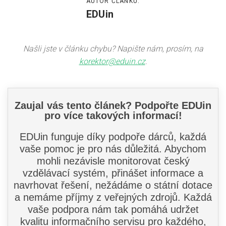
AUTOR ČLÁNKU:
EDUin
Našli jste v článku chybu? Napište nám, prosím, na
korektor@eduin.cz
.