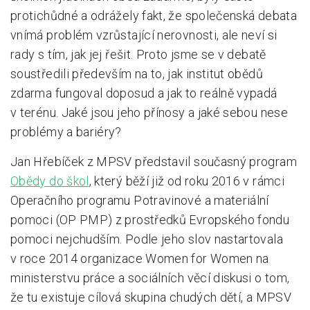
protichůdné a odrážely fakt, že společenská debata
vnímá problém vzrůstající nerovnosti, ale neví si
rady s tím, jak jej řešit. Proto jsme se v debatě
soustředili především na to, jak institut obědů
zdarma fungoval doposud a jak to reálně vypadá
v terénu. Jaké jsou jeho přínosy a jaké sebou nese
problémy a bariéry?
Jan Hřebíček z MPSV představil současný program
Obědy do škol
, který běží již od roku 2016 v rámci
Operačního programu Potravinové a materiální
pomoci (OP PMP) z prostředků Evropského fondu
pomoci nejchudším. Podle jeho slov nastartovala
v roce 2014 organizace Women for Women na
ministerstvu práce a sociálních věcí diskusi o tom,
že tu existuje cílová skupina chudých dětí, a MPSV