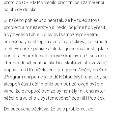
proto do OP PMP včlenilo prioritní osu zaměřenou
na obědy do škol.
„Z našeho pohledu to není tak, že by tu existoval
problém a ministerstvo si řeklo, pojďme ho vyřešit
a vymyslelo tohle. To by byl samozřejmě velmi
nedokonalý nástroj. Ta cesta byla taková, že jsme tu
měli evropské peníze a hledali jsme možnosti, jak je
dostat alespoň k části cílové skupiny, což jsou děti,
které nedosáhnout na školní a školkové stravování,“
popsal Jan Hřebíček vznik programu Obědy do škol.
„Program chápeme jako důležitou část toho, aby se
alespoň části dětí mohlo pomoci, zároveň ovšem
víme, že evropské peníze by neměly mít charakter
něčeho trvalého a systémového,“ doplnil Hřebíček.
Do budoucna očekává, že se o problematice