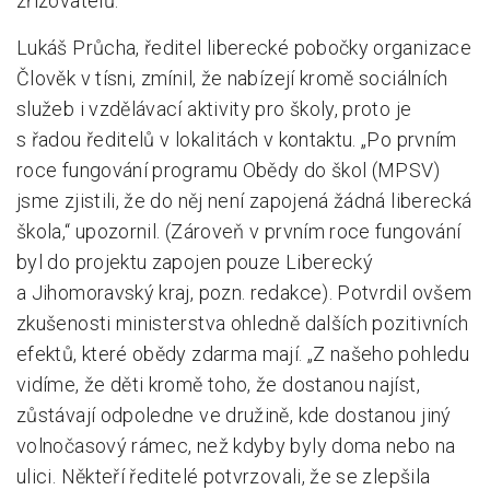
zřizovatelů.
Lukáš Průcha, ředitel liberecké pobočky organizace
Člověk v tísni, zmínil, že nabízejí kromě sociálních
služeb i vzdělávací aktivity pro školy, proto je
s řadou ředitelů v lokalitách v kontaktu. „Po prvním
roce fungování programu Obědy do škol (MPSV)
jsme zjistili, že do něj není zapojená žádná liberecká
škola,“ upozornil. (Zároveň v prvním roce fungování
byl do projektu zapojen pouze Liberecký
a Jihomoravský kraj, pozn. redakce). Potvrdil ovšem
zkušenosti ministerstva ohledně dalších pozitivních
efektů, které obědy zdarma mají. „Z našeho pohledu
vidíme, že děti kromě toho, že dostanou najíst,
zůstávají odpoledne ve družině, kde dostanou jiný
volnočasový rámec, než kdyby byly doma nebo na
ulici. Někteří ředitelé potvrzovali, že se zlepšila