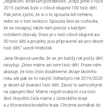
„objektivní“ kritérium potřebnosti. „Když jsme v roce
2015 začínali, bylo v cílové skupině 100 tisíc dětí.
Pak jsme zjistili, že si o to spousta lidí neřekne,
nebo se o tom nedozví. Spousta škol se rozhodla,
že se nezapojí, takže nám peníze s každým
ročníkem zbývaly. Dnes je v naší cílově skupině asi
50 tisíc dětí a projekty jsou připravené asi pro deset
tisíc dětí,“ uvedl Hřebíček.
Jana Skopová uvedla, že se jim každý rok počty dětí
navyšují. „Dnes máme asi osm tisíc dětí. Praxe nám
ukazuje, že toto číslo dosáhneme zkraje školního
roku, ale pak se to navýší. Odhad pro rok 2019/2020
je deset až dvanáct tisíc dětí. Závisí to samozřejmě
na zapojení škol. Máme registrovaných cca tisíc
škol. Největší čísla máme z Ústeckého kraje
a z Moravskoslezského kraje. Chceme pomáhat do