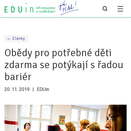
Informujeme
o vzdělávání
Všechny články
← Články
Všechny články
Obědy pro potřebné děti
Týdeník bEDUin
zdarma se potýkají s řadou
Analýzy
bariér
Audit vzdělávacího systému
20. 11. 2019
EDUin
Všechny analýzy
Pro média
Tiskové zprávy
Pro média