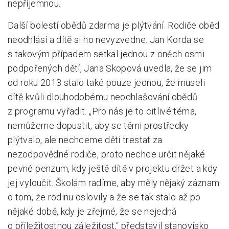
nepříjemnou.
Další bolestí obědů zdarma je plýtvání. Rodiče oběd
neodhlásí a dítě si ho nevyzvedne. Jan Korda se
s takovým případem setkal jednou z oněch osmi
podpořených dětí, Jana Skopová uvedla, že se jim
od roku 2013 stalo také pouze jednou, že museli
dítě kvůli dlouhodobému neodhlašování obědů
z programu vyřadit. „Pro nás je to citlivé téma,
nemůžeme dopustit, aby se těmi prostředky
plýtvalo, ale nechceme děti trestat za
nezodpovědné rodiče, proto nechce určit nějaké
pevné penzum, kdy ještě dítě v projektu držet a kdy
jej vyloučit. Školám radíme, aby měly nějaký záznam
o tom, že rodinu oslovily a že se tak stalo až po
nějaké době, kdy je zřejmé, že se nejedná
o příležitostnou záležitost,“ představil stanovisko