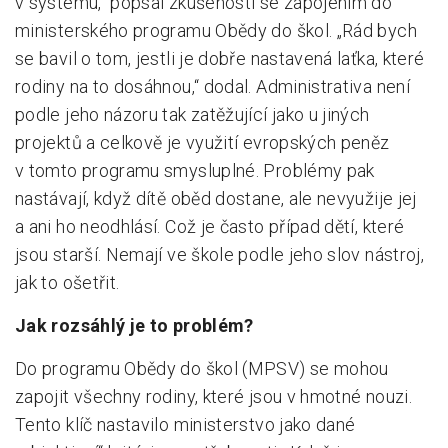
v systému,“ popsal zkušenosti se zapojením do
ministerského programu Obědy do škol. „Rád bych
se bavil o tom, jestli je dobře nastavená laťka, které
rodiny na to dosáhnou,“ dodal. Administrativa není
podle jeho názoru tak zatěžující jako u jiných
projektů a celkově je využití evropských peněz
v tomto programu smysluplné. Problémy pak
nastávají, když dítě oběd dostane, ale nevyužije jej
a ani ho neodhlásí. Což je často případ dětí, které
jsou starší. Nemají ve škole podle jeho slov nástroj,
jak to ošetřit.
Jak rozsáhlý je to problém?
Do programu Obědy do škol (MPSV) se mohou
zapojit všechny rodiny, které jsou v hmotné nouzi.
Tento klíč nastavilo ministerstvo jako dané