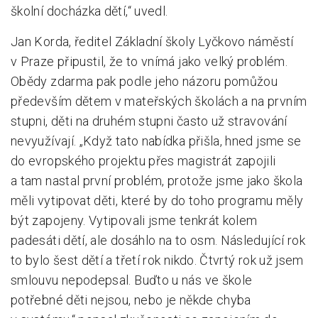
školní docházka dětí,“ uvedl.
Jan Korda, ředitel Základní školy Lyčkovo náměstí
v Praze připustil, že to vnímá jako velký problém.
Obědy zdarma pak podle jeho názoru pomůžou
především dětem v mateřských školách a na prvním
stupni, děti na druhém stupni často už stravování
nevyužívají. „Když tato nabídka přišla, hned jsme se
do evropského projektu přes magistrát zapojili
a tam nastal první problém, protože jsme jako škola
měli vytipovat děti, které by do toho programu měly
být zapojeny. Vytipovali jsme tenkrát kolem
padesáti dětí, ale dosáhlo na to osm. Následující rok
to bylo šest dětí a třetí rok nikdo. Čtvrtý rok už jsem
smlouvu nepodepsal. Buďto u nás ve škole
potřebné děti nejsou, nebo je někde chyba