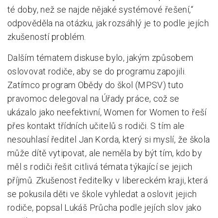
té doby, než se najde nějaké systémové řešení,“
odpověděla na otázku, jak rozsáhlý je to podle jejích
zkušeností problém.
Dalším tématem diskuse bylo, jakým způsobem
oslovovat rodiče, aby se do programu zapojili.
Zatímco program Obědy do škol (MPSV) tuto
pravomoc delegoval na Úřady práce, což se
ukázalo jako neefektivní, Women for Women to řeší
přes kontakt třídních učitelů s rodiči. S tím ale
nesouhlasí ředitel Jan Korda, který si myslí, že škola
může dítě vytipovat, ale neměla by být tím, kdo by
měl s rodiči řešit citlivá témata týkající se jejich
příjmů. Zkušenost ředitelky v libereckém kraji, která
se pokusila děti ve škole vyhledat a oslovit jejich
rodiče, popsal Lukáš Průcha podle jejích slov jako