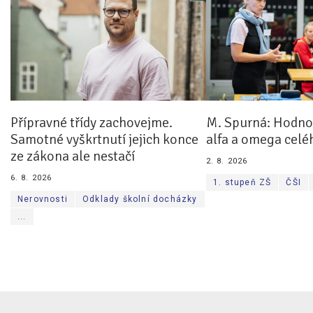
Přípravné třídy zachovejme.
M. Spurná: Hodnoc
Samotné vyškrtnutí jejich konce
alfa a omega celé
ze zákona ale nestačí
2. 8. 2026
6. 8. 2026
1. stupeň ZŠ
ČŠI
Nerovnosti
Odklady školní docházky
...