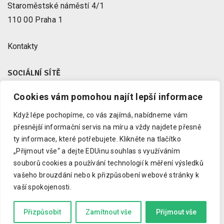
Staroměstské náměstí 4/1
110 00 Praha 1
Kontakty
SOCIÁLNÍ SÍTĚ
Cookies vám pomohou najít lepší informace
Facebook
X
Když lépe pochopíme, co vás zajímá, nabídneme vám
Instagram
přesnější informační servis na míru a vždy najdete přesně
Youtube
ty informace, které potřebujete.
Klikněte na tlačítko
„Přijmout vše“ a dejte EDUinu souhlas s využíváním
LinkedIn
souborů cookies a používání technologií k měření výsledků
vašeho brouzdání nebo k přizpůsobení webové stránky k
vaší spokojenosti.
Copyright © 2023 EDUin, o. p. s.
Informujeme o vzdělávání.
Přizpůsobit
Zamítnout vše
Přijmout vše
Kód zkrotil
Drdek.cz
a grafiku
Marcela Schneiberková