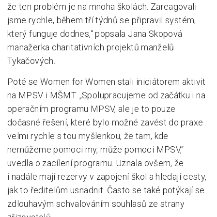
že ten problém je na mnoha školách. Zareagovali
jsme rychle, během tří týdnů se připravil systém,
který funguje dodnes,“ popsala Jana Skopová
manažerka charitativních projektů manželů
Tykačových.
Poté se Women for Women stali iniciátorem aktivit
na MPSV i MŠMT. „Spolupracujeme od začátku i na
operačním programu MPSV, ale je to pouze
dočasné řešení, které bylo možné zavést do praxe
velmi rychle s tou myšlenkou, že tam, kde
nemůžeme pomoci my, může pomoci MPSV,“
uvedla o zacílení programu. Uznala ovšem, že
i nadále mají rezervy v zapojení škol a hledají cesty,
jak to ředitelům usnadnit. Často se také potýkají se
zdlouhavým schvalováním souhlasů ze strany