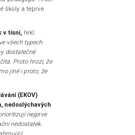
né školy a teprve
 v tísni
,
řekl:
 ve všech typech
ny dostatečné
ítá. Proto hrozí, že
o jiné i proto, že
lávání (EKOV)
ch, nedoslýchavých
ioritizují nejprve
ační nedostatek.
ahrnující