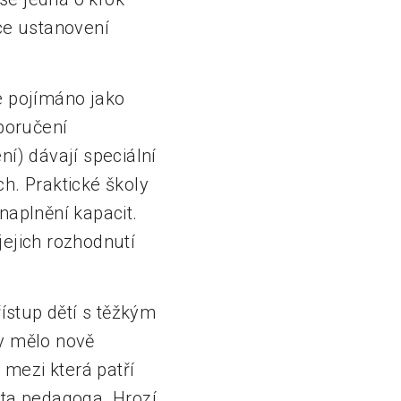
ce ustanovení
je pojímáno jako
oporučení
ní) dávají speciální
h. Praktické školy
naplnění kapacit.
ejich rozhodnutí
ístup dětí s těžkým
by mělo nově
mezi která patří
nta pedagoga. Hrozí