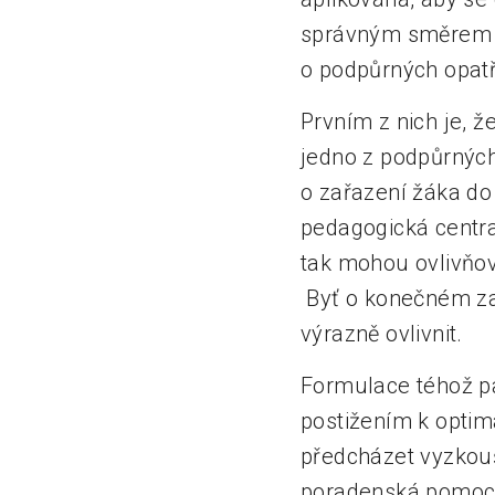
správným směrem v
o podpůrných opatř
Prvním z nich je, ž
jedno z podpůrných 
o zařazení žáka do 
pedagogická centra
tak mohou ovlivňova
Byť o konečném zař
výrazně ovlivnit.
Formulace téhož pa
postižením k optim
předcházet vyzkouš
poradenská pomoc, 