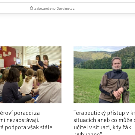
iéroví poradci za
Terapeutický přístup v k
i nezaostávají.
situacích aneb co může 
á podpora však stále
učitel v situaci, kdy žák
„vybuchne“