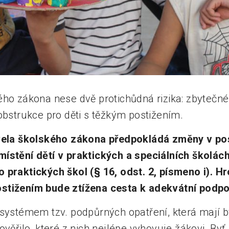
ého zákona nese dvě protichůdná rizika: zbytečné
obstrukce pro děti s těžkým postižením.
ela školského zákona předpokládá změny v po
ístění dětí v praktických a speciálních školác
praktických škol (§ 16, odst. 2, písmeno i). Hro
tižením bude ztížena cesta k adekvátní podpoře
 systémem tzv. podpůrných opatření, která mají 
ověřilo, které z nich nejlépe vyhovuje žákovi. Byť