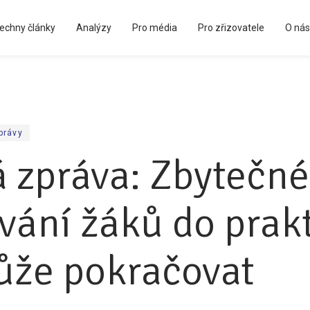
echny články
Analýzy
Pro média
Pro zřizovatele
O nás
Kápézetka - průvodce pro zřizovatele
právy
á zpráva: Zbytečné
vání žáků do prak
ůže pokračovat