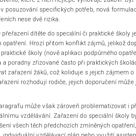
 posuzování specifických potřeb, nová formula
eních nese dvě rizika.
e přeřazení dítěte do speciální či praktické školy 
opatření. Hrozí přitom konflikt zájmů, jelikož d
praktické školy (nově aplikaci podpůrného opatře
 a poradny zřizované často při praktických školác
t zařazení žáků, což koliduje s jejich zájmem o 
azení rozhodují rodiče, jejich doporučení může j
ragrafu může však zároveň problematizovat i př
álnímu vzdělávání. Zařazení do speciální školy 
ení všech těch předchozích zmíněných opatření, 
individuální vzdělávací plán nebo využití asiste