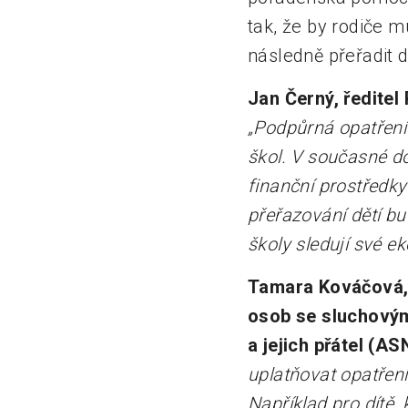
tak, že by rodiče m
následně přeřadit d
Jan Černý,
ředitel
„Podpůrná opatření
škol. V současné d
finanční prostředky
přeřazování dětí bu
školy sledují své e
Tamara Kováčová, 
osob se sluchovým
a jejich přátel (A
uplatňovat opatřen
Například pro dítě,