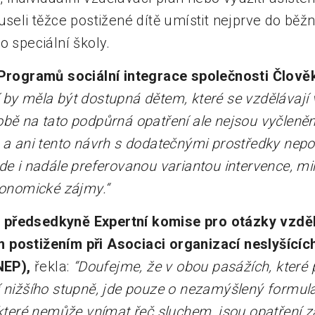
useli těžce postižené dítě umístit nejprve do běž
o speciální školy.
 Programů sociální integrace společnosti Člověk
 by měla být dostupná dětem, které se vzdělávají
obě na tato podpůrná opatření ale nejsou vyčleně
 a ani tento návrh s dodatečnými prostředky nepoč
de i nadále preferovanou variantou intervence, mim
konomické zájmy.“
předsedkyně Expertní komise pro otázky vzdě
 postižením při Asociaci organizací neslyšící
SNEP),
řekla:
“
Doufejme, že v obou pasážích, které pr
í nižšího stupně, jde pouze o nezamýšlený formul
 které nemůže vnímat řeč sluchem, jsou opatření z