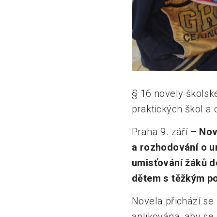
§ 16 novely školsk
praktických škol a 
Praha 9. září
– Nov
a rozhodování o um
umisťování žáků do 
dětem s těžkým pos
Novela přichází se
aplikována, aby se 