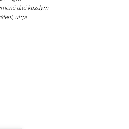
icméně dítě každým
ení, utrpí