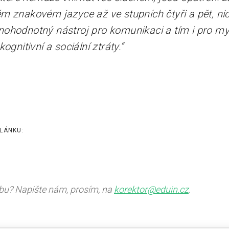
m znakovém jazyce až ve stupních čtyři a pět, n
ohodnotný nástroj pro komunikaci a tím i pro myšl
ognitivní a sociální ztráty.“
LÁNKU:
ybu? Napište nám, prosím, na
korektor@eduin.cz
.