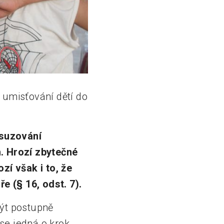
 umisťování dětí do
suzování
h. Hrozí zbytečné
zí však i to, že
 (§ 16, odst. 7).
být postupně
 se jedná o krok