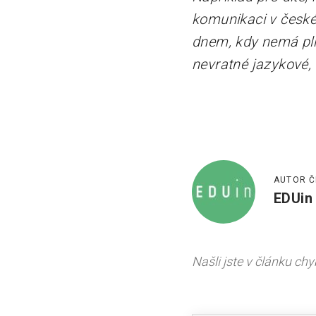
komunikaci v české
dnem, kdy nemá pln
nevratné jazykové, k
AUTOR Č
EDUin
Našli jste v článku ch