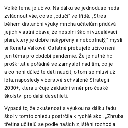
Velké téma je učivo. Na dálku se jednoduše nedá
zvládnout vše, co se „odučí“ ve třídě. „Stres
během distanční výuky mnoha učitelům přidává
jejich vlastní obava, že nesplní školní vzdělávací
plán, který je dobře nakypřený a nebobtnalý,“ myslí
si Renata Válková. Ostatně přebujelé učivo není
jen téma pro období pandemie. Že je nutné ho
proškrtat a pořádně se zamyslet nad tím, co je
a co není důležité děti naučit, o tom se mluví už
léta, naposledy v čerstvě schválené Strategii
2030+, která určuje základní směr pro české
školství pro další desetiletí.
Vypadá to, že zkušenost s výukou na dálku řadu
škol v tomto ohledu postrčila k rychlé akci. „Zhruba
třetina učitelů se podle našich zjištění rozhodla