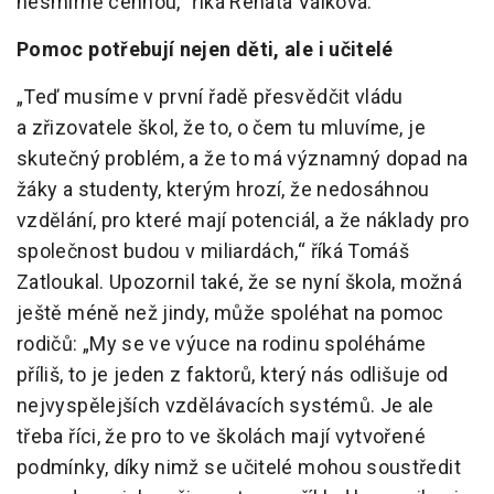
nesmírně cennou,“ říká Renata Válková.
Pomoc potřebují nejen děti, ale i učitelé
„Teď musíme v první řadě přesvědčit vládu
a zřizovatele škol, že to, o čem tu mluvíme, je
skutečný problém, a že to má významný dopad na
žáky a studenty, kterým hrozí, že nedosáhnou
vzdělání, pro které mají potenciál, a že náklady pro
společnost budou v miliardách,“ říká Tomáš
Zatloukal. Upozornil také, že se nyní škola, možná
ještě méně než jindy, může spoléhat na pomoc
rodičů: „My se ve výuce na rodinu spoléháme
příliš, to je jeden z faktorů, který nás odlišuje od
nejvyspělejších vzdělávacích systémů. Je ale
třeba říci, že pro to ve školách mají vytvořené
podmínky, díky nimž se učitelé mohou soustředit