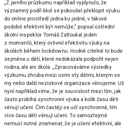
„Z jarního průzkumu například vyplynulo, že
významný podíl škol se pokoušel překlopit výuku
do online prostředí jedna ku jedné, v takové
podobě efektivní být nemůže,“ popsal ústřední
školní inspektor Tomáš Zatloukal jeden
z momentů, který ovlivnil efektivitu výuky na
školách během lockdownu. Hodně citelné to bude
zejména u dětí, které nedokázala podpořit nejen
rodina, ale ani škola. „Zpracováváme výsledky
výzkumu zhruba mezi osmi sty dětmi, kterým se
my nebo další neziskové organizace věnujeme. Už
nyní například víme, že je souvislost mezi tím, jak
často probíhá synchronní výuka a kolik času děti
věnují učení. Čím častěji se učí synchronně, tím
více času děti věnují učení. To samozřejmě
nemusí nutně znamenat, že je učení efektivní, ale