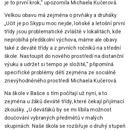
je to první krok,“ upozornila Michaela Kučerová.
Velkou obavu má zejména o prvňáky a druháky.
„Učit je po Skypu moc nejde, loňské a letošní první
třídy jsou problematické zvláště v lokalitách, kde
neprobíhá předškolní výchova, máme ale obavy
také z deváté třídy a z prvních ročníků na střední
škole. Nastoupit do nového prostředí na distanční
výuku a udržet si tempo je složité,“ připomíná
specifické problémy dětí zejména ze sociálně
znevýhodněného prostředí Michaela Kučerová.
Na škole v Bašce s tím počítají už nyní, a to
zejména u žáků deváté třídy, které čekají přijímací
zkoušky. „U deváťáků by se mi líbila možnost
doučování vybraných předmětů v malých
skupinách. Naše škola se rozšiřuje o druhý stupeň