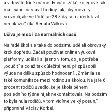
a v deváté třídě máme dvanáct žáků, kolegové tak
mají šanci nastavit hodiny tak, aby mezery
srovnali, ale ve třídě se 28 žáky si to představit
nedokážu,“ říká Renata Válková.
Učiva je moc i za normálních časů
Na řadě škol ale také do podzimu udělali obrovský
krok dopředu. Začali používat online výukové
platformy, udělali si jasno v tom, co je potřeba
„odučit“ a co až tak důležité není, přizpůsobili
výuce na dálku způsob hodnocení. „Změnila se
také komunikace mezi rodinou a školou. Na jaře 6
procent rodičů uvedlo, že je škola během
posledního týdne nijak nekontaktovala. Na podzim
to byla nula rodičů, v tom vidíme velký posun,“
připomíná Václav Korbel.