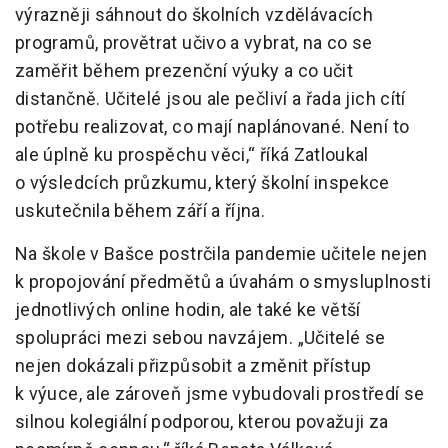
výrazněji sáhnout do školních vzdělávacích
programů, provětrat učivo a vybrat, na co se
zaměřit během prezenční výuky a co učit
distančně. Učitelé jsou ale pečliví a řada jich cítí
potřebu realizovat, co mají naplánované. Není to
ale úplně ku prospěchu věci,“ říká Zatloukal
o výsledcích průzkumu, který školní inspekce
uskutečnila během září a října.
Na škole v Bašce postrčila pandemie učitele nejen
k propojování předmětů a úvahám o smysluplnosti
jednotlivých online hodin, ale také ke větší
spolupráci mezi sebou navzájem. „Učitelé se
nejen dokázali přizpůsobit a změnit přístup
k výuce, ale zároveň jsme vybudovali prostředí se
silnou kolegiální podporou, kterou považuji za