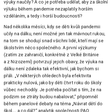
výuky naučily? A co je potřeba udělat, aby za školní
výluku během pandemie nezaplatily horším
vzděláním, a tedy i horší budoucností?
Nad několika měsíci, kdy se děti kvůli pandemii
učily na dálku, není možné jen tak mávnout rukou,
na tom se shodují snad všichni lidé, kteří mají se
školstvím něco společného. A první výzkumy
(zatím ze zahraničí, konkrétně z Velké Británie
a z Nizozemí) potvrzují jejich obavy, že výuka na
dálku není zdaleka tak efektivní, jak bychom si
přáli. „V některých ohledech byla efektivita
prakticky nulová, jako by děti čtvrt roku do školy
vůbec nechodily. Je potřeba počítat s tím, že na
podzim se ztráty budou nabalovat,“ připomněl
během panelové debaty na téma „Návrat dětí do
škol…. a co dál?“ analytik společnosti PAQ