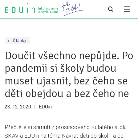
Informujeme
o vzdělávání
Všechny články
← Články
Všechny články
Doučit všechno nepůjde. Po
Týdeník bEDUin
pandemii si školy budou
Analýzy
muset ujasnit, bez čeho se
Audit vzdělávacího systému
děti obejdou a bez čeho ne
Všechny analýzy
23. 12. 2020
EDUin
Pro média
Tiskové zprávy
Přečtěte si shrnutí z prosincového Kulatého stolu
SKAV a EDUin na téma Návrat dětí do škol… a co
Pro média