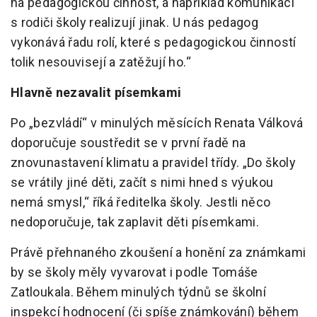
na pedagogickou činnost, a například komunikaci
s rodiči školy realizují jinak. U nás pedagog
vykonává řadu rolí, které s pedagogickou činností
tolik nesouvisejí a zatěžují ho.“
Hlavně nezavalit písemkami
Po „bezvládí“ v minulých měsících Renata Válková
doporučuje soustředit se v první řadě na
znovunastavení klimatu a pravidel třídy. „Do školy
se vrátily jiné děti, začít s nimi hned s výukou
nemá smysl,“ říká ředitelka školy. Jestli něco
nedoporučuje, tak zaplavit děti písemkami.
Právě přehnaného zkoušení a honění za známkami
by se školy měly vyvarovat i podle Tomáše
Zatloukala. Během minulých týdnů se školní
inspekcí hodnocení (či spíše známkování) během