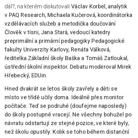
dál?, na kterém diskutovali
Václav Korbel, analytik
Pro zřizovatele
v PAQ Research,
Michaela Kučerová, koordinátorka
vzdělávacích služeb a metodička doučování
Konference Lepší škola
Člověk v tísni,
Jana Stará, vedoucí katedry
Kápézetka - průvodce pro zřizovatele
preprimální a primární pedagogiky Pedagogické
Klub zřizovatelů
fakulty Univerzity Karlovy,
Renáta Válková,
ředitelka Základní školy Baška a
Tomáš Zatloukal,
O nás
ústřední školní inspektor. Debatu moderoval Mirek
O nás
Hřebecký, EDUin.
Partneři a dárci
Hned dvakrát se letos školy zavřely a děti se
místo ve třídě učily doma. Ideálně přes monitor
Kontakty
počítače. Teď se podruhé (doufejme naposledy)
do školy postupně vracejí. Ne všechny bohužel po
návratu odstartují ze stejné pozice, ve které byly,
než školu opustily. Kolik se toho během distanční