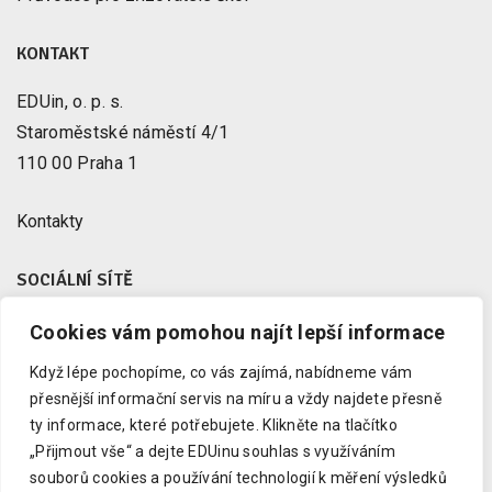
KONTAKT
EDUin, o. p. s.
Staroměstské náměstí 4/1
110 00 Praha 1
Kontakty
SOCIÁLNÍ SÍTĚ
Cookies vám pomohou najít lepší informace
Facebook
X
Když lépe pochopíme, co vás zajímá, nabídneme vám
Instagram
přesnější informační servis na míru a vždy najdete přesně
Youtube
ty informace, které potřebujete.
Klikněte na tlačítko
„Přijmout vše“ a dejte EDUinu souhlas s využíváním
LinkedIn
souborů cookies a používání technologií k měření výsledků