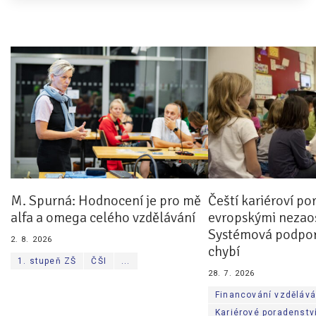
M. Spurná: Hodnocení je pro mě
Čeští kariéroví po
alfa a omega celého vzdělávání
evropskými nezaos
Systémová podpor
2. 8. 2026
chybí
1. stupeň ZŠ
ČŠI
...
28. 7. 2026
Financování vzdělává
Kariérové poradenstv