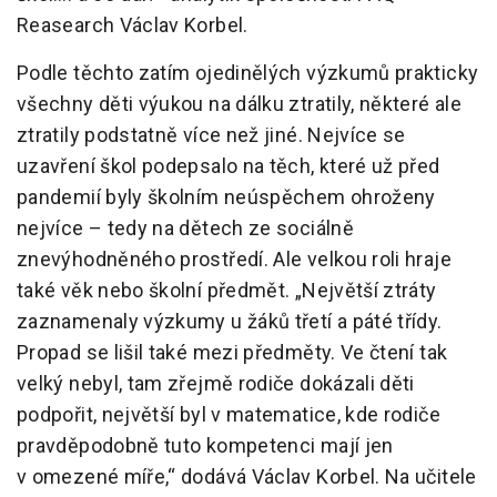
Reasearch Václav Korbel.
Podle těchto zatím ojedinělých výzkumů prakticky
všechny děti výukou na dálku ztratily, některé ale
ztratily podstatně více než jiné. Nejvíce se
uzavření škol podepsalo na těch, které už před
pandemií byly školním neúspěchem ohroženy
nejvíce – tedy na dětech ze sociálně
znevýhodněného prostředí. Ale velkou roli hraje
také věk nebo školní předmět. „Největší ztráty
zaznamenaly výzkumy u žáků třetí a páté třídy.
Propad se lišil také mezi předměty. Ve čtení tak
velký nebyl, tam zřejmě rodiče dokázali děti
podpořit, největší byl v matematice, kde rodiče
pravděpodobně tuto kompetenci mají jen
v omezené míře,“ dodává Václav Korbel. Na učitele