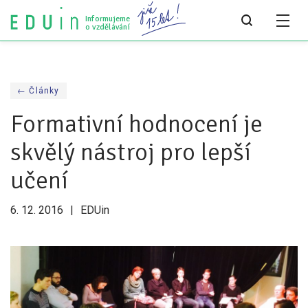
Informujeme
o vzdělávání
Všechny články
← Články
Všechny články
Formativní hodnocení je
Týdeník bEDUin
skvělý nástroj pro lepší
Analýzy
učení
Audit vzdělávacího systému
6. 12. 2016
EDUin
Všechny analýzy
Pro média
Tiskové zprávy
Pro média