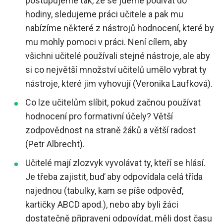
postupujeme tak, že se jdeme podívat do
hodiny, sledujeme práci učitele a pak mu
nabízíme některé z nástrojů hodnocení, které by
mu mohly pomoci v práci. Není cílem, aby
všichni učitelé používali stejné nástroje, ale aby
si co největší množství učitelů umělo vybrat ty
nástroje, které jim vyhovují (Veronika Laufková).
Co lze učitelům slíbit, pokud začnou používat
hodnocení pro formativní účely? Větší
zodpovědnost na straně žáků a větší radost
(Petr Albrecht).
Učitelé mají zlozvyk vyvolávat ty, kteří se hlásí.
Je třeba zajistit, buď aby odpovídala celá třída
najednou (tabulky, kam se píše odpověď,
kartičky ABCD apod.), nebo aby byli žáci
dostatečně připraveni odpovídat, měli dost času