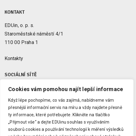
KONTAKT
EDUin, o. p. s.
Staroměstské náměstí 4/1
110 00 Praha 1
Kontakty
SOCIÁLNÍ SÍTĚ
Cookies vám pomohou najít lepší informace
Facebook
X
Když lépe pochopíme, co vás zajímá, nabídneme vám
Instagram
přesnější informační servis na míru a vždy najdete přesně
Youtube
ty informace, které potřebujete.
Klikněte na tlačítko
„Přijmout vše“ a dejte EDUinu souhlas s využíváním
LinkedIn
souborů cookies a používání technologií k měření výsledků