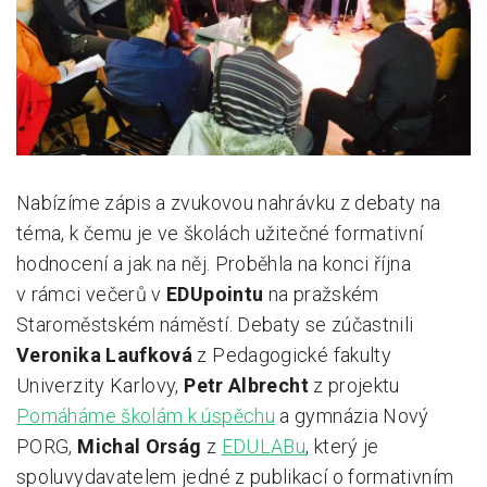
Pro zřizovatele
Konference Lepší škola
Kápézetka - průvodce pro zřizovatele
Klub zřizovatelů
Nabízíme zápis a zvukovou nahrávku z debaty na
O nás
téma, k čemu je ve školách užitečné formativní
O nás
hodnocení a jak na něj. Proběhla na konci října
v rámci večerů v
EDUpointu
na pražském
Partneři a dárci
Staroměstském náměstí. Debaty se zúčastnili
Kontakty
Veronika Laufková
z Pedagogické fakulty
Univerzity Karlovy,
Petr Albrecht
z projektu
Pomáháme školám k úspěchu
a gymnázia Nový
PORG,
Michal Orság
z
EDULABu
, který je
spoluvydavatelem jedné z publikací o formativním