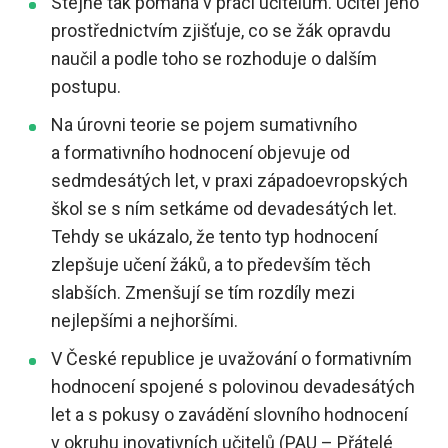
Stejně tak pomáhá v práci učitelům. Učitel jeho
prostřednictvím zjišťuje, co se žák opravdu
naučil a podle toho se rozhoduje o dalším
postupu.
Na úrovni teorie se pojem sumativního
a formativního hodnocení objevuje od
sedmdesátých let, v praxi západoevropských
škol se s ním setkáme od devadesátých let.
Tehdy se ukázalo, že tento typ hodnocení
zlepšuje učení žáků, a to především těch
slabších. Zmenšují se tím rozdíly mezi
nejlepšími a nejhoršími.
V České republice je uvažování o formativním
hodnocení spojené s polovinou devadesátých
let a s pokusy o zavádění slovního hodnocení
v okruhu inovativních učitelů (PAU – Přátelé