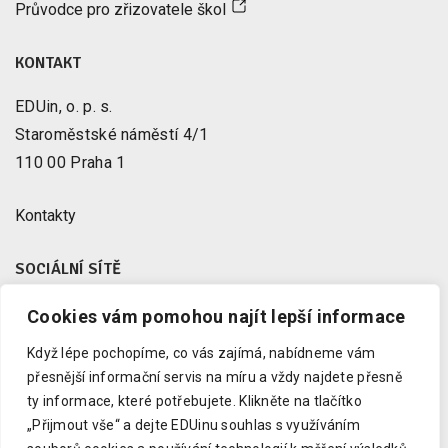
Průvodce pro zřizovatele škol
KONTAKT
EDUin, o. p. s.
Staroměstské náměstí 4/1
110 00 Praha 1
Kontakty
SOCIÁLNÍ SÍTĚ
Cookies vám pomohou najít lepší informace
Facebook
X
Když lépe pochopíme, co vás zajímá, nabídneme vám
Instagram
přesnější informační servis na míru a vždy najdete přesně
Youtube
ty informace, které potřebujete.
Klikněte na tlačítko
„Přijmout vše“ a dejte EDUinu souhlas s využíváním
LinkedIn