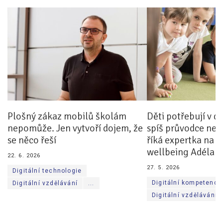
Pro zřizovatele
Konference Lepší škola
Kápézetka - průvodce pro zřizovatele
Klub zřizovatelů
O nás
Plošný zákaz mobilů školám
Děti potřebují v d
O nás
nepomůže. Jen vytvoří dojem, že
spíš průvodce než 
Partneři a dárci
se něco řeší
říká expertka na di
wellbeing Adéla 
22. 6. 2026
Kontakty
27. 5. 2026
Digitální technologie
Digitální kompetence
Digitální vzdělávání
...
Digitální vzdělávání