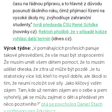
času na řádnou přípravu, a to hlavně z důvodu
posunutí školního roku, čímž přijímací řízení na
vysoké školy mj. zvýhodňuje zahraniční
studenty,”
tvrdí předseda ČSU René Schilke
(novinky.cz).
Rektoři přislíbili, že v případě kolize
vyhlásí další termín
(idnes.cz).
Výrok týdne:
„V pomáhajících profesích panuje
takové přesvědčení, že vše musí být stoprocentní.
Že musím umět všem dětem pomoct, že to musím
udělat dneska, že zítra už může být pozdě. Je tu
statisticky více lidí, kteří to myslí dobře, ale škodí si
tím, že neumí rozložit své síly. Jako klíčový vidím
zájem. Tam, kde už nemám zájem ani o sebe a jsem
vyhořelý, jak se můžu zajímat o děti a předávat jim
něco pozitivního?“
ptá se psycholog Daniel Štach
v rozhovoru pro Eduzín.cz
.