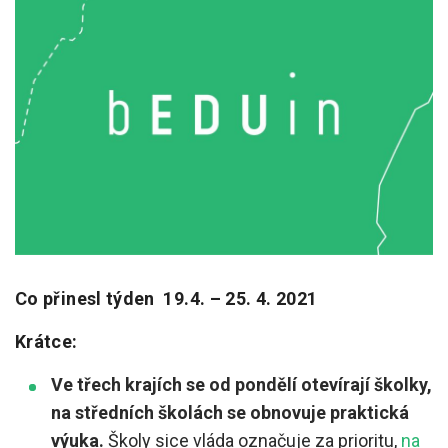
Pro zřizovatele
Konference Lepší škola
Kápézetka - průvodce pro zřizovatele
Klub zřizovatelů
O nás
O nás
Partneři a dárci
Co přinesl týden 19.4. – 25. 4. 2021
Kontakty
Krátce:
Ve třech krajích se od pondělí otevírají školky,
na středních školách se obnovuje praktická
výuka.
Školy sice vláda označuje za prioritu,
na