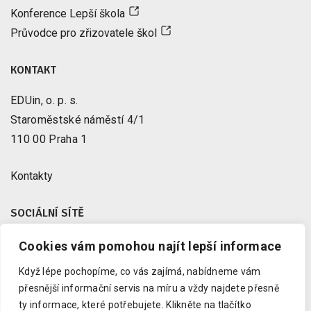
Konference Lepší škola
Průvodce pro zřizovatele škol
KONTAKT
EDUin, o. p. s.
Staroměstské náměstí 4/1
110 00 Praha 1
Kontakty
SOCIÁLNÍ SÍTĚ
Cookies vám pomohou najít lepší informace
Facebook
X
Když lépe pochopíme, co vás zajímá, nabídneme vám
Instagram
přesnější informační servis na míru a vždy najdete přesně
Youtube
ty informace, které potřebujete.
Klikněte na tlačítko