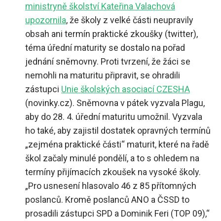
ministryně školství Kateřina Valachová
upozornila
, že školy z velké části neupravily
obsah ani termín praktické zkoušky (twitter),
téma úřední maturity se dostalo na pořad
jednání sněmovny. Proti tvrzení, že žáci se
nemohli na maturitu připravit, se ohradili
zástupci
Unie školských asociací CZESHA
(novinky.cz). Sněmovna v pátek vyzvala Plagu,
aby do 28. 4. úřední maturitu umožnil. Vyzvala
ho také, aby zajistil dostatek opravných termínů
„zejména praktické části“ maturit, které na řadě
škol začaly minulé pondělí, a to s ohledem na
termíny přijímacích zkoušek na vysoké školy.
„Pro usnesení hlasovalo 46 z 85 přítomných
poslanců. Kromě poslanců ANO a ČSSD to
prosadili zástupci SPD a Dominik Feri (TOP 09),“