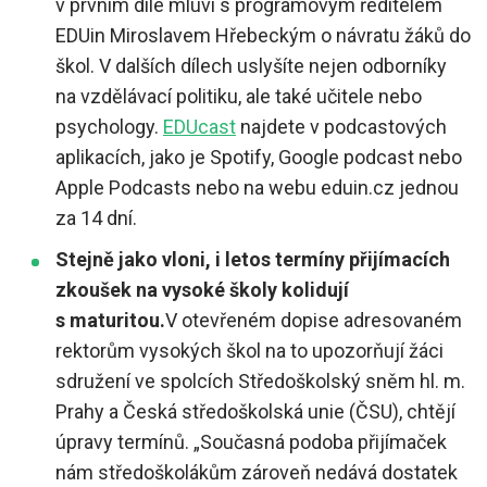
v prvním díle mluví s programovým ředitelem
EDUin Miroslavem Hřebeckým o návratu žáků do
škol. V dalších dílech uslyšíte nejen odborníky
na vzdělávací politiku, ale také učitele nebo
psychology.
EDUcast
najdete v podcastových
aplikacích, jako je Spotify, Google podcast nebo
Apple Podcasts nebo na webu eduin.cz jednou
za 14 dní.
Stejně jako vloni, i letos termíny přijímacích
zkoušek na vysoké školy kolidují
s maturitou.
V otevřeném dopise adresovaném
rektorům vysokých škol na to upozorňují žáci
sdružení ve spolcích Středoškolský sněm hl. m.
Prahy a Česká středoškolská unie (ČSU), chtějí
úpravy termínů. „Současná podoba přijímaček
nám středoškolákům zároveň nedává dostatek