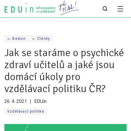
Informujeme
o vzdělávání
Všechny články
← Beduin
← Články
Všechny články
Jak se staráme o psychické
Týdeník bEDUin
zdraví učitelů a jaké jsou
Analýzy
domácí úkoly pro
Audit vzdělávacího systému
vzdělávací politiku ČR?
Všechny analýzy
26. 4. 2021
EDUin
Pro média
Vzdělávací politika
Tiskové zprávy
Pro média