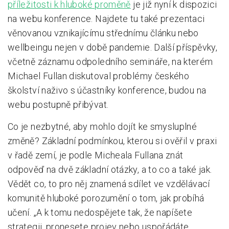
příležitosti k hluboké proměně
je již nyní k dispozici
na webu konference. Najdete tu také prezentaci
věnovanou vznikajícímu střednímu článku nebo
wellbeingu nejen v době pandemie. Další příspěvky,
včetně záznamu odpoledního semináře, na kterém
Michael Fullan diskutoval problémy českého
školství naživo s účastníky konference, budou na
webu postupně přibývat.
Co je nezbytné, aby mohlo dojít ke smysluplné
změně? Základní podmínkou, kterou si ověřil v praxi
v řadě zemí, je podle Micheala Fullana znát
odpověď na dvě základní otázky, a to co a také jak.
Vědět co, to pro něj znamená sdílet ve vzdělávací
komunitě hluboké porozumění o tom, jak probíhá
učení. „A k tomu nedospějete tak, že napíšete
strategii, pronesete projev nebo uspořádáte