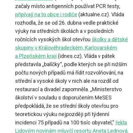
začaly místo antigenních používat PCR testy,
připívají na to obce i rodiče
(aktualne.cz). Vláda
rozhodla, že se od 26. dubna vedle praktické
výuky na středních školách a v posledních
ročnících vysokých škol otevřou
školky a dětské
skupiny v Královéhradeckém, Karlovarském
a Plzeňském kraji
(idnes.cz). Vláda v pátek
představila „balíčky“, podle kterých se při nižším
počtu nových případů má řídit rozvolňování, na
střední a vysoké školy v nich ale na rozdíl od
restaurací a divadel zapomněla. „Ministerstvo
školství v souladu s doporučením MeSES
předpokládá, že se střední školy otevřou pro
teoretickou výuku nejpozději při týdenní
incidenci 75 případů na 100 tisíc obyvatel,“
řekla
Lidovým novinám mluvčí resortu Aneta Lednová
.