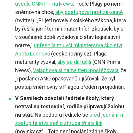
uvedla CNN Prima News
. Podle Plagy po něm
sněmovna chce,
aby postupoval protizákonně
(twitter). „Přijetí novely školského zákona, která
by řešila jarní termín maturitních zkoušek, by si
v současné době vyžadovalo stav legislativní
nouze,“
upřesnila mluvčí ministerstva školství
Aneta Lednová
(ceskenoviny.cz). Plaga
maturanty vyzval,
aby se dál učili
(CNN Prima
News),
Valachová si na twitteru postěžovala
, že
ji poslanci ANO opakovaně ujišťovali, že byl
postup sněmovny s Plagou předem projednán.
V Semilech odvolali ředitele školy, který
netrval na testování, rodiče připravují žalobu
na stát.
Na podporu ředitele se
před jednáním
zastupitelstva sešlo zhruba tři sta lidí
(novinky.cz). „Toto není poslání žádné školy,