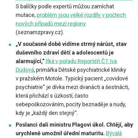
S balíčky podle expertů můžou zamíchat
mutace,
problém jsou velké rozdíly v počtech
nových případů mezi regiony
(seznamzpravy.cz).
„V současné době vidíme strmý nárůst, stav
duševního zdraví dětí a adolescentů je
alarmující,“
říká v pořadu Reportéři ČT Iva
Dudová
, primářka Dětské psychiatrické kliniky
v pražském Motole. Typický pacient „covidové
psychiatrie“ je dívka mezi dvanácti a šestnácti,
která přichází s úzkostí, často
sebepoškozováním, pocity beznaděje a nudy,
kdy je „každý den stejný“.
Poslanci dali ministru Plagovi úkol. Chtějí, aby
urychleně umožnil úřední maturitu.
Bývalá