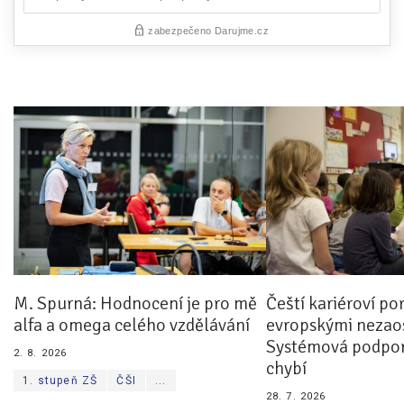
M. Spurná: Hodnocení je pro mě
Čeští kariéroví po
alfa a omega celého vzdělávání
evropskými nezaos
Systémová podpor
2. 8. 2026
chybí
1. stupeň ZŠ
ČŠI
...
28. 7. 2026