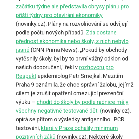
začátku týdne ale představila obrysy plánu pro
příští týdny pro otevírání ekonomiky
(novinky.cz). Plány na rozvolňování se odvíjejí
podle počtu nových případů.
Zda dostane
přednost ekonomika nebo školy, z nich nebylo
jasné
(CNN Prima News). „Pokud by obchody
vytěsnily školy, byl by to první vážný odklon od
našich doporučení,“ řekl v
rozhovoru pro
Respekt
epidemiolog Petr Smejkal. Mezitím
Praha 9 oznámila, že chce správní žalobu, jejímž
cílem je zrušit opatření omezující prezenční
výuku –
chodit do školy by podle radnice měly
všechny negativně testované děti (
novinky.cz),
opírá se přitom o výsledky antigenního i PCR
testování,
které v Praze odhalily minimum
pozitivních žáků
(novinky.cz). Některé školy