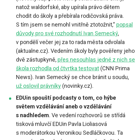
natož waldorfské, aby upírala právo dětem
chodit do školy a přebírala rodičovská práva.
S tím jsem se nemohl vnitřně ztotožnit,“
popsal
důvody pro své rozhodnutí Ivan Semecký
,
v pondělí večer jej za to rada města odvolala
(aktualne.cz). Vedením školy byly pověřeny jeho
dvě zástupkyně,
přes nesouhlas jedné z nich se
škola rozhodla od čtvrtka testovat
(CNN Prima
News). Ivan Semecký se chce bránit u soudu,
už oslovil právníky
(novinky.cz).
EDUin spouští podcasty o tom, co hýbe
světem vzdělávání aneb o vzdělávání
s nadhledem
. Ve vedení rozhovorů se střídá
tisková mluvčí EDUin Pavla Lioliasová
s moderátorkou Veronikou Sedláčkovou. Ta