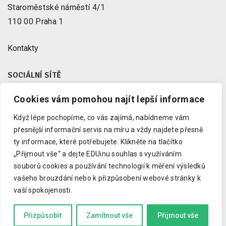
Staroměstské náměstí 4/1
110 00 Praha 1
Kontakty
SOCIÁLNÍ SÍTĚ
Cookies vám pomohou najít lepší informace
Facebook
X
Když lépe pochopíme, co vás zajímá, nabídneme vám
Instagram
přesnější informační servis na míru a vždy najdete přesně
Youtube
ty informace, které potřebujete.
Klikněte na tlačítko
„Přijmout vše“ a dejte EDUinu souhlas s využíváním
LinkedIn
souborů cookies a používání technologií k měření výsledků
vašeho brouzdání nebo k přizpůsobení webové stránky k
vaší spokojenosti.
Copyright © 2023 EDUin, o. p. s.
Informujeme o vzdělávání.
Přizpůsobit
Zamítnout vše
Přijmout vše
Kód zkrotil
Drdek.cz
a grafiku
Marcela Schneiberková