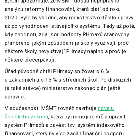
EDUin upozorňuje, že MŠMT dosud nepřipravilo
analýzu reformy financování, která platí od roku
2020. Bylo by vhodné, aby ministerstvo dělalo úpravy
až po vyhodnocení stávajícího systému. Tedy až poté,
kdy zhodnotí, zda jsou hodnoty PHmaxů stanoveny
přiměřeně, jakým způsobem je školy využívají, proč
některé školy nevyužívají PHmaxy naplno a proč je
některé přečerpávají.
Úřad původně chtěl PHmaxy snižovat o 6 %
u základních a o 15 % u středních škol. Po diskuzích
(a také stávce) ministerstvo nakonec plán ještě
upravilo.
V současnosti
MŠMT rovněž navrhuje
novelu
školského zákona
, která by mimojiné měla upravit
systém PHmaxů a zavést tzv. systém indexového
financování, který by více zacílil finanční podporu