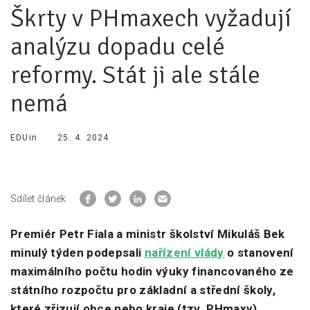
Škrty v PHmaxech vyžadují
Pro zřizovatele
analýzu dopadu celé
Konference Lepší škola
reformy. Stát ji ale stále
Kápézetka - průvodce pro zřizovatele
nemá
Klub zřizovatelů
O nás
EDUin
25. 4. 2024
O nás
Partneři a dárci
Sdílet článek
Kontakty
Premiér Petr Fiala a ministr školství Mikuláš Bek
minulý týden podepsali
nařízení vlády
o stanovení
maximálního počtu hodin výuky financovaného ze
státního rozpočtu pro základní a střední školy,
které zřizují obce nebo kraje (tzv. PHmaxy).