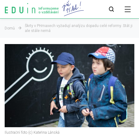
Informujeme
o vzdělávání
Škrty v PHmaxech vyžadují analýzu dopadu celé reformy. Stát ji
Domů
ale stále nemá
Všechny články
Všechny články
Týdeník bEDUin
Analýzy
Audit vzdělávacího systému
Všechny analýzy
Pro média
Tiskové zprávy
Ilustrační foto (c) Kateřina Lánská
Pro média