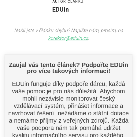
AUTOR ČLÁNKU:
EDUin
Našli jste v článku chybu? Napište nám, prosím, na
korektor@eduin.cz
.