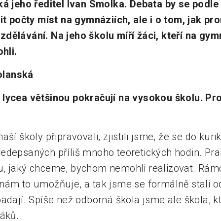
ká jeho ředitel Ivan Smolka. Debata by se podle
šit počty míst na gymnáziích, ale i o tom, jak p
dělávání. Na jeho školu míří žáci, kteří na gym
hli.
olanská
lycea většinou pokračují na vysokou školu. Pro
aší školy připravovali, zjistili jsme, že se do kur
edepsaných příliš mnoho teoretických hodin. Pr
u, jaký chceme, bychom nemohli realizovat. Rám
nám to umožňuje, a tak jsme se formálně stali o
padají. Spíše než odborná škola jsme ale škola, 
žáků.