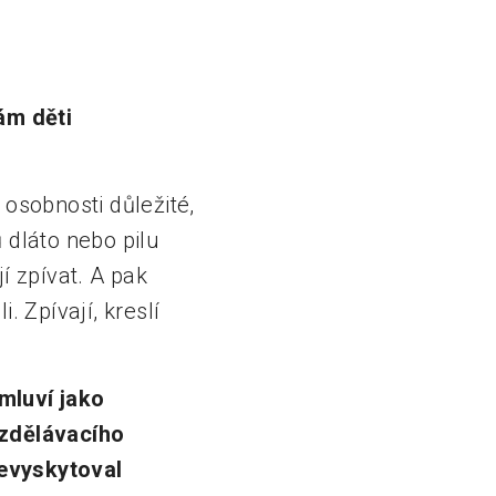
ám děti
 osobnosti důležité,
dláto nebo pilu
í zpívat. A pak
. Zpívají, kreslí
mluví jako
vzdělávacího
nevyskytoval