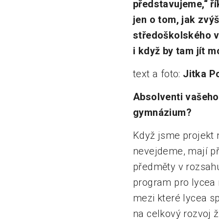
představujeme,“ ří
jen o tom, jak zvý
středoškolského vz
i když by tam jít mo
text a foto:
Jitka P
Absolventi vašeho 
gymnázium?
Když jsme projekt n
nevejdeme, mají př
předměty v rozsah
program pro lycea 
mezi které lycea s
na celkový rozvoj 