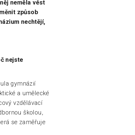
 něj neměla vést
roměnit způsob
názium nechtějí,
č nejste
ikula gymnázií
aktické a umělecké
cový vzdělávací
dbornou školou,
která se zaměřuje