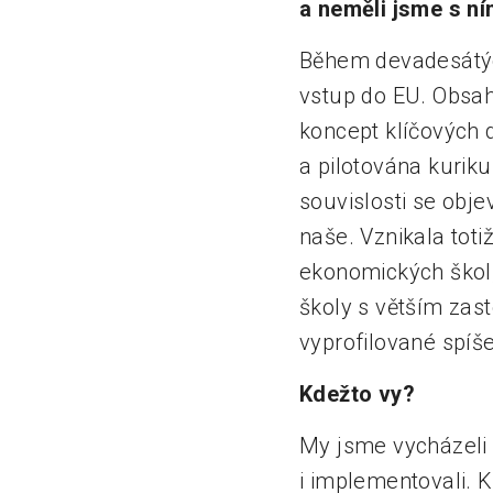
a neměli jsme s n
Během devadesátých
vstup do EU. Obsah
koncept klíčových 
a pilotována kuriku
souvislosti se obje
naše. Vznikala tot
ekonomických škol,
školy s větším zas
vyprofilované spíš
Kdežto vy?
My jsme vycházeli
i implementovali. 