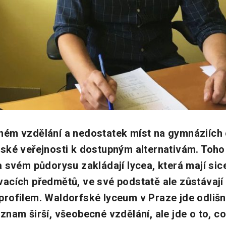
ém vzdělání a nedostatek míst na gymnáziích 
ské veřejnosti k dostupným alternativám. Toho
 svém půdorysu zakládají lycea, která mají sice
acích předmětů, ve své podstatě ale zůstávaj
rofilem. Waldorfské lyceum v Praze jde odlišn
nam širší, všeobecné vzdělání, ale jde o to, co