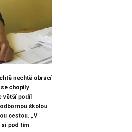
chtě nechtě obrací
 se chopily
 větší podíl
í odbornou školou
ou cestou. „V
 si pod tím