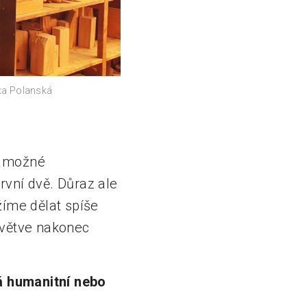
tka Polanská
ři možné
rvní dvě. Důraz ale
žíme dělat spíše
 větve nakonec
á humanitní nebo