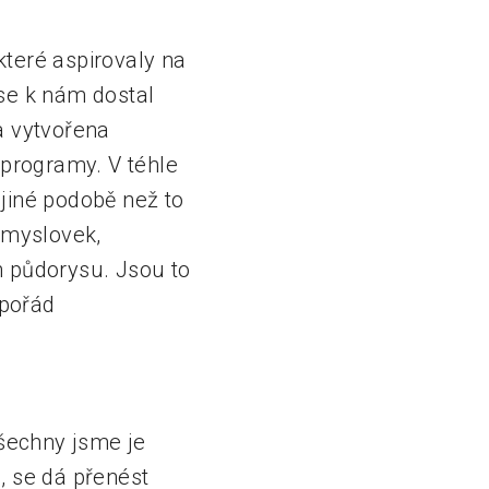
které aspirovaly na
se k nám dostal
a vytvořena
 programy. V téhle
 jiné podobě než to
ůmyslovek,
h půdorysu. Jsou to
 pořád
šechny jsme je
, se dá přenést