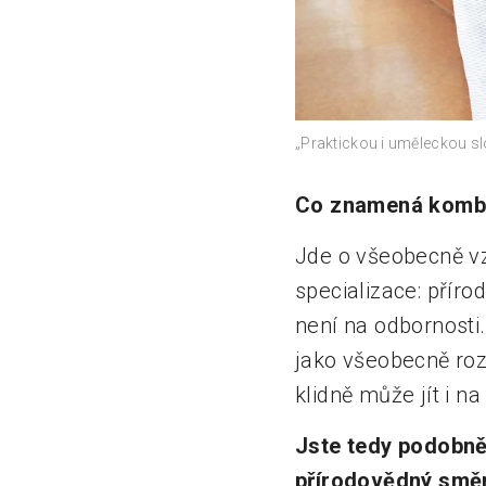
„Praktickou i uměleckou slo
Co znamená komb
Jde o všeobecně vzd
specializace: přír
není na odbornosti
jako všeobecně roz
klidně může jít i 
Jste tedy podobně
přírodovědný směr