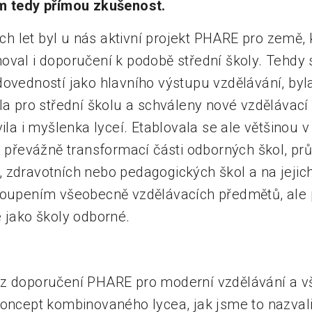
ím tedy přímou zkušenost.
 let byl u nás aktivní projekt PHARE pro země, 
oval i doporučení k podobě střední školy. Tehdy 
dovedností jako hlavního výstupu vzdělávání, byl
la pro střední školu a schváleny nové vzdělávací
vila i myšlenka lyceí. Etablovala se ale většinou v
iž převážně transformací části odborných škol, pr
 zdravotních nebo pedagogických škol a na jejic
toupením všeobecně vzdělávacích předmětů, ale
e jako školy odborné.
 z doporučení PHARE pro moderní vzdělávání a v
Koncept kombinovaného lycea, jak jsme to nazvali