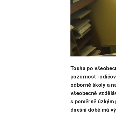
Touha po všeobecn
pozornost rodičov
odborné školy a na
všeobecně vzděláv
s poměrně úzkým p
dnešní době má výz