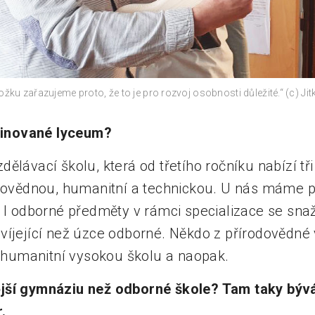
žku zařazujeme proto, že to je pro rozvoj osobnosti důležité.“ (c) Ji
inované lyceum?
ělávací školu, která od třetího ročníku nabízí t
odovědnou, humanitní a technickou. U nás máme p
. I odborné předměty v rámci specializace se sna
víjející než úzce odborné. Někdo z přírodovědné
na humanitní vysokou školu a naopak.
jší gymnáziu než odborné škole? Tam taky býv
.