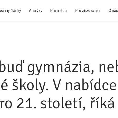
echny články
Analýzy
Pro média
Pro zřizovatele
O nás
Kápézetka - průvodce pro zřizovatele
uď gymnázia, ne
é školy. V nabídce
ro 21. století, říká