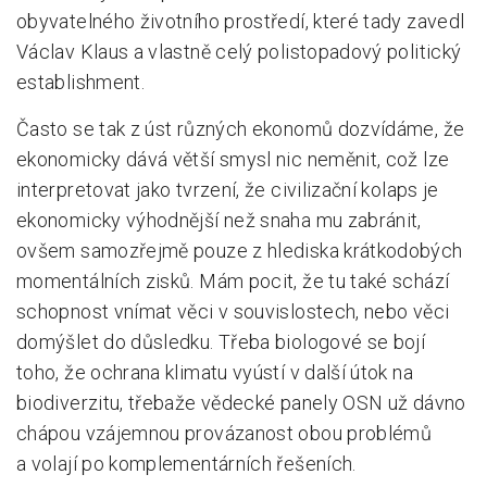
obyvatelného životního prostředí, které tady zavedl
Václav Klaus a vlastně celý polistopadový politický
establishment.
Často se tak z úst různých ekonomů dozvídáme, že
ekonomicky dává větší smysl nic neměnit, což lze
interpretovat jako tvrzení, že civilizační kolaps je
ekonomicky výhodnější než snaha mu zabránit,
ovšem samozřejmě pouze z hlediska krátkodobých
momentálních zisků. Mám pocit, že tu také schází
schopnost vnímat věci v souvislostech, nebo věci
domýšlet do důsledku. Třeba biologové se bojí
toho, že ochrana klimatu vyústí v další útok na
biodiverzitu, třebaže vědecké panely OSN už dávno
chápou vzájemnou provázanost obou problémů
a volají po komplementárních řešeních.