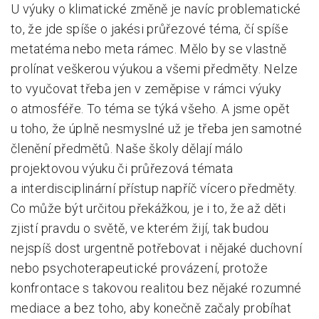
U výuky o klimatické změně je navíc problematické
to, že jde spíše o jakési průřezové téma, čí spíše
metatéma nebo meta rámec. Mělo by se vlastně
prolínat veškerou výukou a všemi předměty. Nelze
to vyučovat třeba jen v zeměpise v rámci výuky
o atmosféře. To téma se týká všeho. A jsme opět
u toho, že úplně nesmyslné už je třeba jen samotné
členění předmětů. Naše školy dělají málo
projektovou výuku či průřezová témata
a interdisciplinární přístup napříč vícero předměty.
Co může být určitou překážkou, je i to, že až děti
zjistí pravdu o světě, ve kterém žijí, tak budou
nejspíš dost urgentně potřebovat i nějaké duchovní
nebo psychoterapeutické provázení, protože
konfrontace s takovou realitou bez nějaké rozumné
mediace a bez toho, aby konečně začaly probíhat