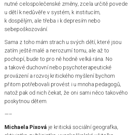
nutné celospolečenské změny, zcela určitě povede
u dětí k nedůvěře v systém, k institucím,
k dospělým, ale třeba i k depresím nebo
sebepoškozování.
Sama z toho mám strach u svých dětí, které jsou
zatím ještě malé a nerozumí tomu, ale až to
pochopí, bude to pro ně hodně velká rána. No
a takové duchovní nebo psychoterapeutické
provázení a rozvoj kritického myšlení bychom
přitom potřebovali provést i u mnoha pedagogů,
natož pak od nich čekat, že oni sami něco takového
poskytnou dětem.
—–
Michaela Pixová
je kritická sociální geografka,