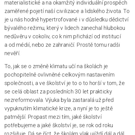
materialistické a na okamžitý individuální prospěch
zaměřené pojetí naší civilizace a lidského života. To
je u nás hodně hypertrofované i v důsledku dědictví
bývalého režimu, který v lidech zanechal hlubokou
nedůvěru v cokoliv, co k nim přichází od institucí
a od médií, nebo ze zahraničí. Prostě tomu radši
nevěří.
To, jak se o změně klimatu učí na školách je
pochopitelně ovlivněné celkovým nastavením
společnosti, a ve školství je to o to horší v tom, že
se celá oblast za posledních 30 let prakticky
nezreformovala. Výuka byla zastaralá už před
vypuknutím klimatické krize, a nyní je to ještě
patrnější. Propast mezi tím, jaké školství
potřebujeme a jaké školství je, se rok od roku
rozšiřuje. Dá se říct, že školám vlak ujíždí dál a dál