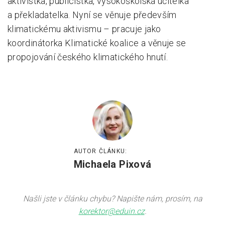
aktivistka, publicistka, vysokoškolská učitelka
a překladatelka. Nyní se věnuje především
klimatickému aktivismu – pracuje jako
koordinátorka Klimatické koalice a věnuje se
propojování českého klimatického hnutí.
AUTOR ČLÁNKU:
Michaela Pixová
Našli jste v článku chybu? Napište nám, prosím, na
korektor@eduin.cz
.