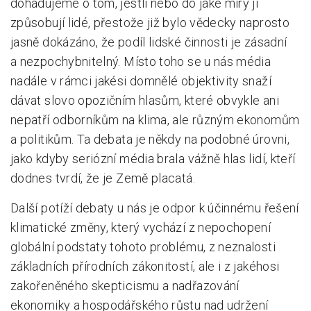
dohadujeme o tom, jestli nebo do jaké míry jí
způsobují lidé, přestože již bylo vědecky naprosto
Pro zřizovatele
jasně dokázáno, že podíl lidské činnosti je zásadní
Konference Lepší škola
a nezpochybnitelný. Místo toho se u nás média
nadále v rámci jakési domnělé objektivity snaží
Kápézetka - průvodce pro zřizovatele
dávat slovo opozičním hlasům, které obvykle ani
Klub zřizovatelů
nepatří odborníkům na klima, ale různým ekonomům
O nás
a politikům. Ta debata je někdy na podobné úrovni,
jako kdyby seriózní média brala vážně hlas lidí, kteří
O nás
dodnes tvrdí, že je Země placatá.
Partneři a dárci
Další potíží debaty u nás je odpor k účinnému řešení
Kontakty
klimatické změny, který vychází z nepochopení
globální podstaty tohoto problému, z neznalosti
základních přírodních zákonitostí, ale i z jakéhosi
zakořeněného skepticismu a nadřazování
ekonomiky a hospodářského růstu nad udržení