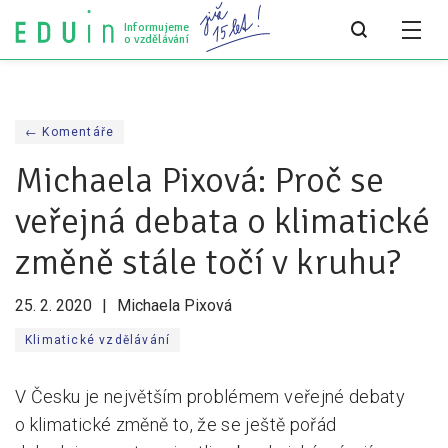
Informujeme
o vzdělávání
Všechny články
← Komentáře
Všechny články
Michaela Pixová: Proč se
Týdeník bEDUin
veřejná debata o klimatické
Analýzy
změně stále točí v kruhu?
Audit vzdělávacího systému
25. 2. 2020
Michaela Pixová
Všechny analýzy
Klimatické vzdělávání
Pro média
V Česku je největším problémem veřejné debaty
Tiskové zprávy
o klimatické změně to, že se ještě pořád
Pro média