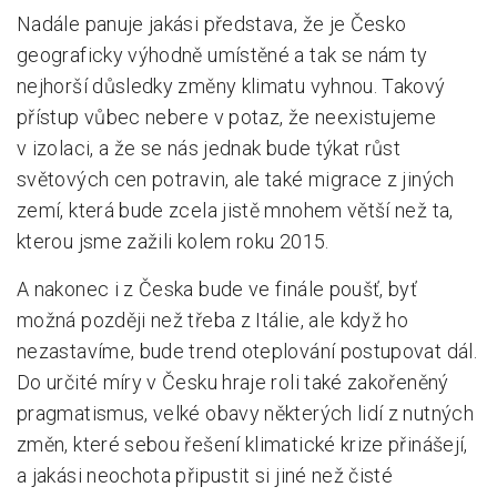
Nadále panuje jakási představa, že je Česko
geograficky výhodně umístěné a tak se nám ty
nejhorší důsledky změny klimatu vyhnou. Takový
přístup vůbec nebere v potaz, že neexistujeme
v izolaci, a že se nás jednak bude týkat růst
světových cen potravin, ale také migrace z jiných
zemí, která bude zcela jistě mnohem větší než ta,
kterou jsme zažili kolem roku 2015.
A nakonec i z Česka bude ve finále poušť, byť
možná později než třeba z Itálie, ale když ho
nezastavíme, bude trend oteplování postupovat dál.
Do určité míry v Česku hraje roli také zakořeněný
pragmatismus, velké obavy některých lidí z nutných
změn, které sebou řešení klimatické krize přinášejí,
a jakási neochota připustit si jiné než čisté