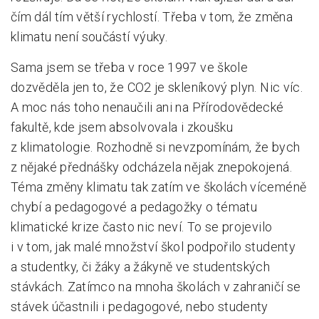
čím dál tím větší rychlostí. Třeba v tom, že změna
klimatu není součástí výuky.
Sama jsem se třeba v roce 1997 ve škole
dozvěděla jen to, že CO2 je skleníkový plyn. Nic víc.
A moc nás toho nenaučili ani na Přírodovědecké
fakultě, kde jsem absolvovala i zkoušku
z klimatologie. Rozhodně si nevzpomínám, že bych
z nějaké přednášky odcházela nějak znepokojená.
Téma změny klimatu tak zatím ve školách víceméně
chybí a pedagogové a pedagožky o tématu
klimatické krize často nic neví. To se projevilo
i v tom, jak malé množství škol podpořilo studenty
a studentky, či žáky a žákyně ve studentských
stávkách. Zatímco na mnoha školách v zahraničí se
stávek účastnili i pedagogové, nebo studenty