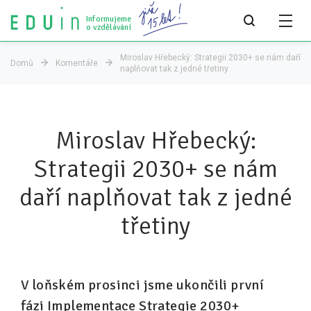
Informujeme
o vzdělávání
Miroslav Hřebecký: Strategii 2030+ se nám daří
Domů
Komentáře
naplňovat tak z jedné třetiny
Všechny články
Všechny články
Miroslav Hřebecký:
Týdeník bEDUin
Strategii 2030+ se nám
Analýzy
daří naplňovat tak z jedné
Audit vzdělávacího systému
třetiny
Všechny analýzy
Pro média
V loňském prosinci jsme ukončili první
Tiskové zprávy
fázi Implementace Strategie 2030+
Pro média