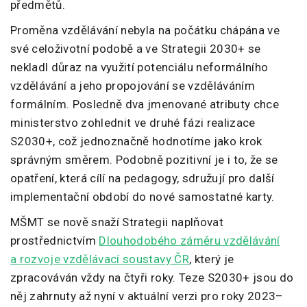
předmětů.
Proměna vzdělávání nebyla na počátku chápána ve
své celoživotní podobě a ve Strategii 2030+ se
nekladl důraz na využití potenciálu neformálního
vzdělávání a jeho propojování se vzděláváním
formálním. Posledně dva jmenované atributy chce
ministerstvo zohlednit ve druhé fázi realizace
S2030+, což jednoznačně hodnotíme jako krok
správným směrem. Podobně pozitivní je i to, že se
opatření, která cílí na pedagogy, sdružují pro další
implementační období do nové samostatné karty.
MŠMT se nově snaží Strategii naplňovat
prostřednictvím
Dlouhodobého záměru vzdělávání
a rozvoje vzdělávací soustavy ČR
, který je
zpracováván vždy na čtyři roky. Teze S2030+ jsou do
něj zahrnuty až nyní v aktuální verzi pro roky 2023–