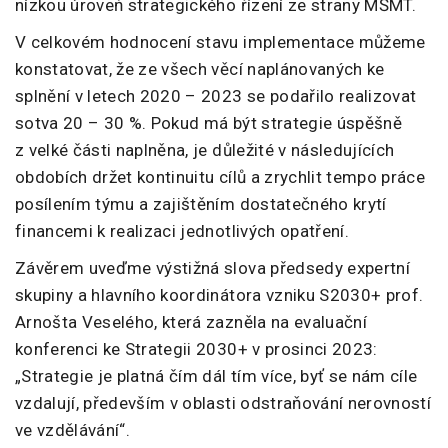
nízkou úroveň strategického řízení ze strany MŠMT.
V celkovém hodnocení stavu implementace můžeme
konstatovat, že ze všech věcí naplánovaných ke
splnění v letech 2020 – 2023 se podařilo realizovat
sotva 20 – 30 %. Pokud má být strategie úspěšně
z velké části naplněna, je důležité v následujících
obdobích držet kontinuitu cílů a zrychlit tempo práce
posílením týmu a zajištěním dostatečného krytí
financemi k realizaci jednotlivých opatření.
Závěrem uveďme výstižná slova předsedy expertní
skupiny a hlavního koordinátora vzniku S2030+ prof.
Arnošta Veselého, která zazněla na evaluační
konferenci ke Strategii 2030+ v prosinci 2023:
„Strategie je platná čím dál tím více, byť se nám cíle
vzdalují, především v oblasti odstraňování nerovností
ve vzdělávání“.