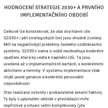
HODNOCENÍ STRATEGIE 2030+ A PRVNÍHO
IMPLEMENTAČNÍHO OBDOBÍ
Celkově lze konstatovat, že oba dva hlavní cíle
S2030+ i pět strategických linií jsou vhodně zvoleny.
Míří na nejpalčivější problémy českého vzdělávacího
systému. S2030+ sama o sobě neobsahuje konkrétní
opatření, která by vedla k naplnění cílů. Ta jsou
uvedena až v implementačních kartách, s konkrétními
aktivitami a termíny. V systému implementace však
chybí jasné garance a konkrétní personální
odpovědnosti.
Stav realizace ovlivnily i prokazatelné externí faktory.
Ty byly v uplynulém období v převládající míře
nepříznivé a situaci velmi komplikovaly (jde