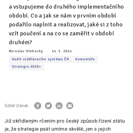
a vstupujeme do druhého implementačního
Pro zřizovatele
období. Co a jak se nám v prvním období
podařilo naplnit a realizovat, jaké si z toho
Konference Lepší škola
vzít poučení a na co se zaměřit v období
Kápézetka - průvodce pro zřizovatele
druhém?
Klub zřizovatelů
Miroslav Hřebecký
14. 5. 2024
O nás
Audit vzdělávacího systému ČR
Komentáře
Strategie 2030+
O nás
Partneři a dárci
Kontakty
Sdílet článek
Již okřídleným rčením pro český způsob řízení státu
je, že strategie psát umíme skvělé, jen s jejich