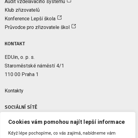
Audit vzdělávacího systému
Klub zřizovatelů
Konference Lepší škola
Průvodce pro zřizovatele škol
KONTAKT
EDUin, o. p. s.
Staroměstské náměstí 4/1
110 00 Praha 1
Kontakty
SOCIÁLNÍ SÍTĚ
Cookies vám pomohou najít lepší informace
Facebook
X
Když lépe pochopíme, co vás zajímá, nabídneme vám