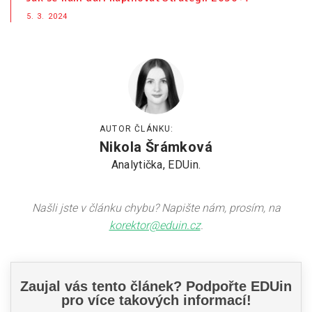
5. 3. 2024
AUTOR ČLÁNKU:
Nikola Šrámková
Analytička, EDUin.
Našli jste v článku chybu? Napište nám, prosím, na
korektor@eduin.cz
.