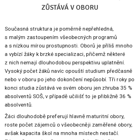
ZŮSTÁVÁ V OBORU
Současná struktura je poměrně nepřehledná,
s malým zastoupením všeobecných programů
a s nízkou mírou prostupnosti. Oborů je příliš mnoho
a vybízí žáky k brzké specializaci, přičemž některé
z nich nemají dlouhodobou perspektivu uplatnění.
Vysoký počet žáků navíc opouští studium předčasně
nebo v oboru po jeho dokončení nepůsobí.
Tři roky po
konci studia zůstává ve svém oboru jen zhruba 35 %
absolventů SOŠ, v případě učilišť to je přibližně 36 %
absolventů.
Žáci dlouhodobě preferují hlavně maturitní obory,
roste počet zájemců o všeobecněji zaměřené obory,
avšak kapacita škol na mnoha místech nestačí.