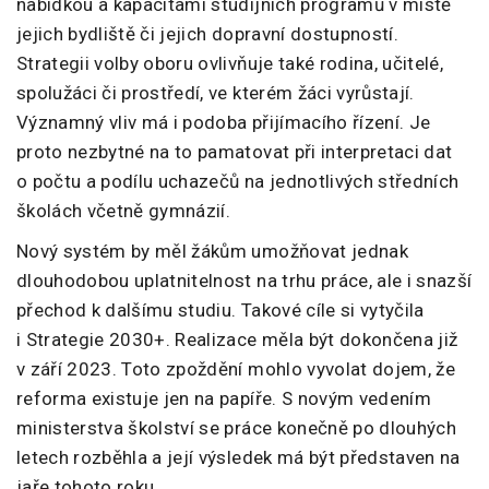
nabídkou a kapacitami studijních programů v místě
jejich bydliště či jejich dopravní dostupností.
Strategii volby oboru ovlivňuje také rodina, učitelé,
spolužáci či prostředí, ve kterém žáci vyrůstají.
Významný vliv má i podoba přijímacího řízení. Je
proto nezbytné na to pamatovat při interpretaci dat
o počtu a podílu uchazečů na jednotlivých středních
školách včetně gymnázií.
Nový systém by měl žákům umožňovat jednak
dlouhodobou uplatnitelnost na trhu práce, ale i snazší
přechod k dalšímu studiu. Takové cíle si vytyčila
i Strategie 2030+. Realizace měla být dokončena již
v září 2023. Toto zpoždění mohlo vyvolat dojem, že
reforma existuje jen na papíře. S novým vedením
ministerstva školství se práce konečně po dlouhých
letech rozběhla a její výsledek má být představen na
jaře tohoto roku.