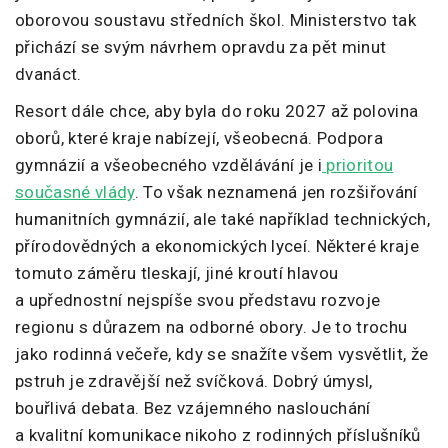
oborovou soustavu středních škol. Ministerstvo tak
přichází se svým návrhem opravdu za pět minut
dvanáct.
Resort dále chce, aby byla do roku 2027 až polovina
oborů, které kraje nabízejí, všeobecná. Podpora
gymnázií a všeobecného vzdělávání je i
prioritou
současné vlády
. To však neznamená jen rozšiřování
humanitních gymnázií, ale také například technických,
přírodovědných a ekonomických lyceí. Některé kraje
tomuto záměru tleskají, jiné kroutí hlavou
a upřednostní nejspíše svou představu rozvoje
regionu s důrazem na odborné obory. Je to trochu
jako rodinná večeře, kdy se snažíte všem vysvětlit, že
pstruh je zdravější než svíčková. Dobrý úmysl,
bouřlivá debata. Bez vzájemného naslouchání
a kvalitní komunikace nikoho z rodinných příslušníků