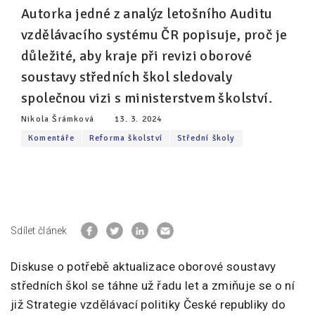
Autorka jedné z analýz letošního Auditu
Pro zřizovatele
vzdělávacího systému ČR popisuje, proč je
důležité, aby kraje při revizi oborové
Konference Lepší škola
soustavy středních škol sledovaly
Kápézetka - průvodce pro zřizovatele
společnou vizi s ministerstvem školství.
Klub zřizovatelů
Nikola Šrámková
13. 3. 2024
O nás
Komentáře
Reforma školství
Střední školy
O nás
Partneři a dárci
Kontakty
Sdílet článek
Diskuse o potřebě aktualizace oborové soustavy
středních škol se táhne už řadu let a zmiňuje se o ní
již Strategie vzdělávací politiky České republiky do