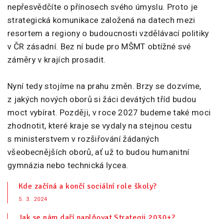
nepřesvědčíte o přínosech svého úmyslu. Proto je
strategická komunikace založená na datech mezi
resortem a regiony o budoucnosti vzdělávací politiky
v ČR zásadní. Bez ní bude pro MŠMT obtížné své
záměry v krajích prosadit.
Nyní tedy stojíme na prahu změn. Brzy se dozvíme,
z jakých nových oborů si žáci devátých tříd budou
moct vybírat. Později, v roce 2027 budeme také moci
zhodnotit, které kraje se vydaly na stejnou cestu
s ministerstvem v rozšiřování žádaných
všeobecnějších oborů, ať už to budou humanitní
gymnázia nebo technická lycea.
Kde začíná a končí sociální role školy?
5. 3. 2024
Jak se nám daří naplňovat Strategii 2030+?