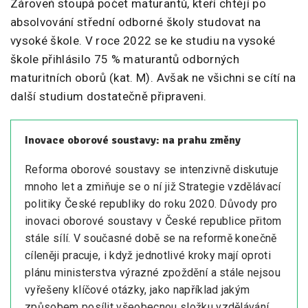
Zároveň stoupá počet maturantů, kteří chtějí po
absolvování střední odborné školy studovat na
vysoké škole. V roce 2022 se ke studiu na vysoké
škole přihlásilo
75 % maturantů odborných
maturitních oborů (kat. M).
Avšak ne všichni se cítí na
další studium dostatečně připraveni.
Inovace oborové soustavy: na prahu změny
Reforma oborové soustavy se intenzivně diskutuje
mnoho let a zmiňuje se o ní již Strategie vzdělávací
politiky České republiky do roku 2020. Důvody pro
inovaci oborové soustavy v České republice přitom
stále sílí. V současné době se na reformě konečně
cíleněji pracuje, i když jednotlivé kroky mají oproti
plánu ministerstva výrazné zpoždění a stále nejsou
vyřešeny klíčové otázky, jako například jakým
způsobem posílit všeobecnou složku vzdělávání