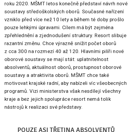
roku 2020. MŠMT letos konečně představí návrh nové
soustavy středoškolských oborů. Současné nařízení
vzniklo před více než 10 lety a během té doby prošlo
pouze lehkými úpravami. Cílem má být zejména
zpřehlednění a zjednodušení struktury. Resort slibuje
razantní změnu. Chce výrazně snížit počet oborů
z cca 300 na rozmezí 40 až 120. Hlavními pilíři nové
oborové soustavy se mají stát: uplatnitelnost
absolventů, aktuálnost oborů, prostupnost oborové
soustavy a atraktivita oborů. MŠMT chce také
motivovat krajské radní, aby nabízeli víc všeobecných
programů. Vizi ministerstva však nesdílejí všechny
kraje a bez jejich spolupráce resort nemá tolik
nástrojů k realizaci své představy.
POUZE ASI TŘETINA ABSOLVENTŮ