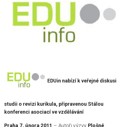
Pro zřizovatele
Konference Lepší škola
Kápézetka - průvodce pro zřizovatele
Klub zřizovatelů
O nás
O nás
Partneři a dárci
EDUin nabízí k veřejné diskusi
Kontakty
studii o revizi kurikula, připravenou Stálou
konferenci asociací ve vzdělávání
Praha 7. února 2011
– Autoři výzvy
Plošné