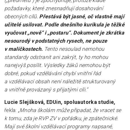
(„předmětů“) je zpochybňuje, protože klade
požadavky, které znesnadňují dosahování
obecných cílů.
Přestává být jasné, oč vlastně mají
učitelé usilovat. Podle dnešního kurikula je těžké
vyučovat „nově“ i „postaru“. Dokument je zkrátka
nesourodý v podstatných rysech, ne pouze
v maličkostech.
Tento nesoulad nemohou
standardy odstranit ani zakrýt, ty ho mohou
nanejvýš posílit. Výsledky žáků nemohou být
dobré, pokud vzdělávání chybí vnitřní řád
a vzdělávací obsah není náležitě strukturovaný
a vnitřně provázaný s přijatými cíli
.“
Lucie Slejšková, EDUin, spoluautorka studie,
řekla: „
Mnoha školám může připadat, že vracet se
k tomu, zda je RVP ZV v pořádku, je zpátečnické.
Mají své školní vzdělávací programy napsané,