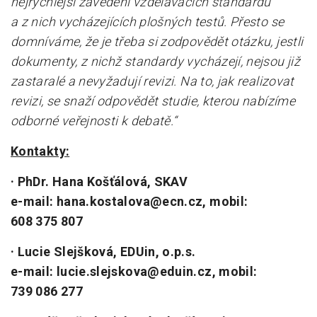
nejrychlejší zavedení vzdělávacích standardů
a z nich vycházejících plošných testů. Přesto se
domníváme, že je třeba si zodpovědět otázku, jestli
dokumenty, z nichž standardy vycházejí, nejsou již
zastaralé a nevyžadují revizi. Na to, jak realizovat
revizi, se snaží odpovědět studie, kterou nabízíme
odborné veřejnosti k debatě.“
Kontakty:
· PhDr. Hana Košťálová, SKAV
e-mail: hana.kostalova@ecn.cz, mobil:
608 375 807
· Lucie Slejšková, EDUin, o.p.s.
e-mail: lucie.slejskova@eduin.cz, mobil:
739 086 277