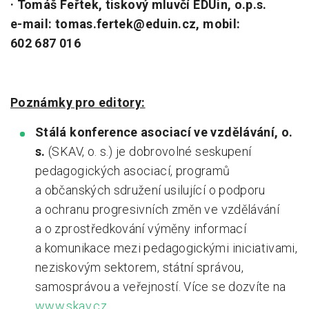
· Tomáš Feřtek, tiskový mluvčí EDUin, o.p.s.
e-mail: tomas.fertek@eduin.cz, mobil:
602 687 016
Poznámky pro editory:
Stálá konference asociací ve vzdělávání, o.
s.
(SKAV, o. s.) je dobrovolné seskupení
pedagogických asociací, programů
a občanských sdružení usilující o podporu
a ochranu progresivních změn ve vzdělávání
a o zprostředkování výměny informací
a komunikace mezi pedagogickými iniciativami,
neziskovým sektorem, státní správou,
samosprávou a veřejností. Více se dozvíte na
www.skav.cz