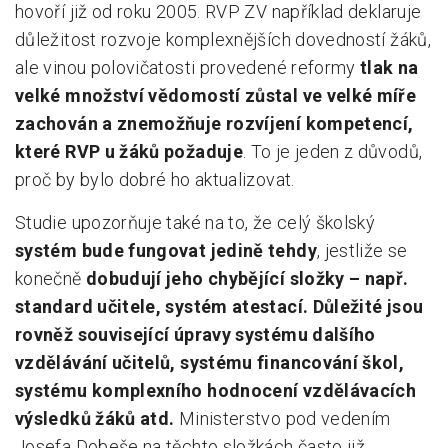
hovoří již od roku 2005. RVP ZV například deklaruje
důležitost rozvoje komplexnějších dovedností žáků,
ale vinou polovičatosti provedené reformy
tlak na
velké množství vědomostí zůstal ve velké míře
zachován a znemožňuje rozvíjení kompetencí,
které RVP u žáků požaduje
. To je jeden z důvodů,
proč by bylo dobré ho aktualizovat.
Studie upozorňuje také na to, že celý školský
systém bude fungovat jedině tehdy
, jestliže se
konečně
dobudují jeho chybějící složky – např.
standard učitele, systém atestací. Důležité jsou
rovněž související úpravy systému dalšího
vzdělávání učitelů, systému financování škol,
systému komplexního hodnocení vzdělávacích
výsledků žáků atd.
Ministerstvo pod vedením
Josefa Dobeše na těchto složkách často již