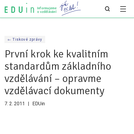
Informujeme
o vzdělávání
Všechny články
← Tiskové zprávy
Všechny články
První krok ke kvalitním
Týdeník bEDUin
standardům základního
Analýzy
vzdělávání – opravme
Audit vzdělávacího systému
vzdělávací dokumenty
Všechny analýzy
7. 2. 2011
EDUin
Pro média
Tiskové zprávy
Pro média