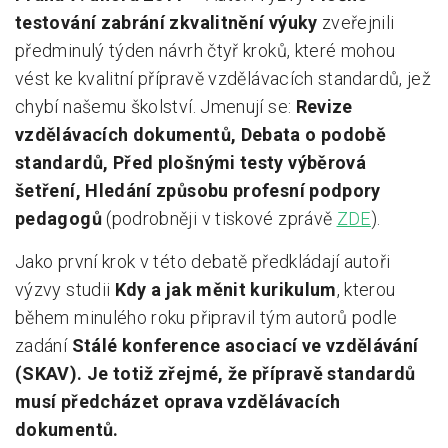
testování zabrání zkvalitnění výuky
zveřejnili
předminulý týden návrh čtyř kroků, které mohou
vést ke kvalitní přípravě vzdělávacích standardů, jež
chybí našemu školství. Jmenují se:
Revize
vzdělávacích dokumentů, Debata o podobě
standardů, Před plošnými testy výběrová
šetření, Hledání způsobu profesní podpory
pedagogů
(podrobněji v tiskové zprávě
ZDE
).
Jako první krok v této debatě předkládají autoři
výzvy studii
Kdy a jak měnit kurikulum
, kterou
během minulého roku připravil tým autorů podle
zadání
Stálé konference asociací ve vzdělávání
(SKAV). Je totiž zřejmé, že přípravě standardů
musí předcházet oprava vzdělávacích
dokumentů.