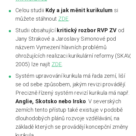
Celou studii
Kdy a jak měnit kurikulum
si
můžete stáhnout
ZDE
.
Studii obsahující
kritický rozbor RVP ZV
od
Jany Strakové a Jaroslavy Simonové pod
názvem Vymezení hlavních problémů
ohrožujících realizaci kurikulární reformy (SKAV,
2005) lze najít
ZDE
.
Systém upravování kurikula má řada zemí, liší
se od sebe způsobem, jakým revizi provádějí.
Precizně řízený systém revizí kurikula má např.
Anglie, Skotsko nebo Irsko
. V severských
zemích tento přístup také existuje v podobě
dlouhodobých plánů rozvoje vzdělávání, na
základě kterých se provádějí koncepční změny
kurikula.