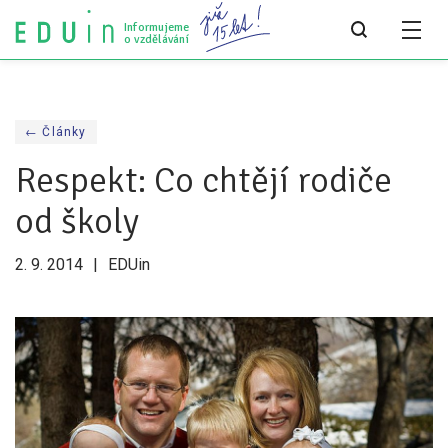
Informujeme
o vzdělávání
Všechny články
← Články
Všechny články
Respekt: Co chtějí rodiče
Týdeník bEDUin
od školy
Analýzy
2. 9. 2014
EDUin
Audit vzdělávacího systému
Všechny analýzy
Pro média
Tiskové zprávy
Pro média