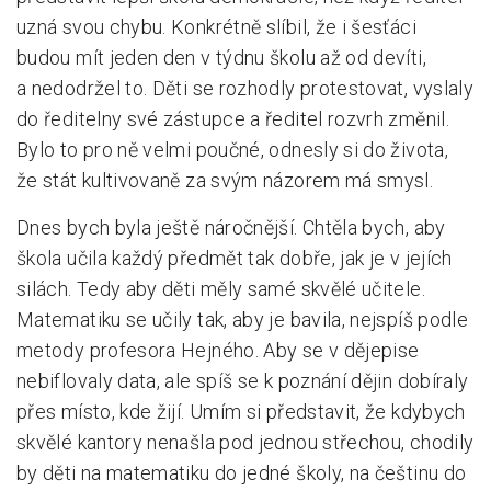
uzná svou chybu. Konkrétně slíbil, že i šesťáci
budou mít jeden den v týdnu školu až od devíti,
a nedodržel to. Děti se rozhodly protestovat, vyslaly
do ředitelny své zástupce a ředitel rozvrh změnil.
Bylo to pro ně velmi poučné, odnesly si do života,
že stát kultivovaně za svým názorem má smysl.
Dnes bych byla ještě náročnější. Chtěla bych, aby
škola učila každý předmět tak dobře, jak je v jejích
silách. Tedy aby děti měly samé skvělé učitele.
Matematiku se učily tak, aby je bavila, nejspíš podle
metody profesora Hejného. Aby se v dějepise
nebiflovaly data, ale spíš se k poznání dějin dobíraly
přes místo, kde žijí. Umím si představit, že kdybych
skvělé kantory nenašla pod jednou střechou, chodily
by děti na matematiku do jedné školy, na češtinu do