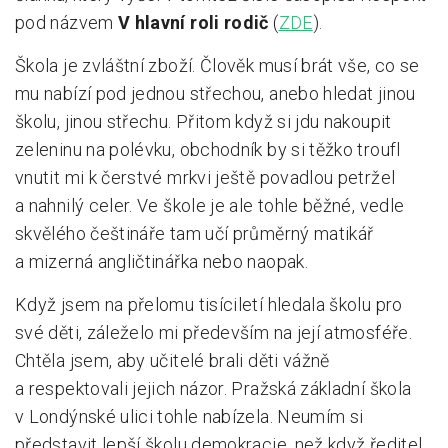
pod názvem
V hlavní roli rodič
(
ZDE
).
Škola je zvláštní zboží. Člověk musí brát vše, co se
mu nabízí pod jednou střechou, anebo hledat jinou
školu, jinou střechu. Přitom když si jdu nakoupit
zeleninu na polévku, obchodník by si těžko troufl
vnutit mi k čerstvé mrkvi ještě povadlou petržel
a nahnilý celer. Ve škole je ale tohle běžné, vedle
skvělého češtináře tam učí průměrný matikář
a mizerná angličtinářka nebo naopak.
Když jsem na přelomu tisíciletí hledala školu pro
své děti, záleželo mi především na její atmosféře.
Chtěla jsem, aby učitelé brali děti vážně
a respektovali jejich názor. Pražská základní škola
v Londýnské ulici tohle nabízela. Neumím si
představit lepší školu demokracie, než když ředitel