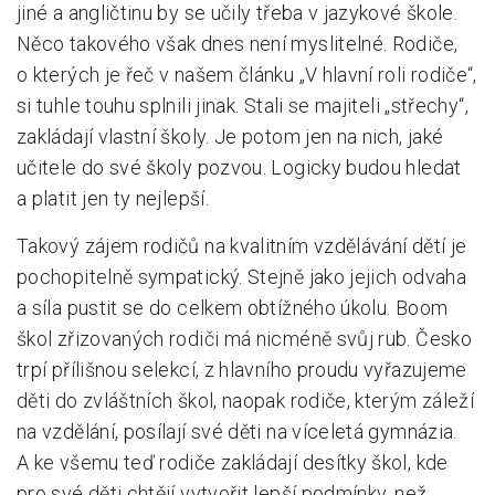
jiné a angličtinu by se učily třeba v jazykové škole.
Něco takového však dnes není myslitelné. Rodiče,
o kterých je řeč v našem článku „V hlavní roli rodiče“,
si tuhle touhu splnili jinak. Stali se majiteli „střechy“,
zakládají vlastní školy. Je potom jen na nich, jaké
učitele do své školy pozvou. Logicky budou hledat
a platit jen ty nejlepší.
Takový zájem rodičů na kvalitním vzdělávání dětí je
pochopitelně sympatický. Stejně jako jejich odvaha
a síla pustit se do celkem obtížného úkolu. Boom
škol zřizovaných rodiči má nicméně svůj rub. Česko
trpí přílišnou selekcí, z hlavního proudu vyřazujeme
děti do zvláštních škol, naopak rodiče, kterým záleží
na vzdělání, posílají své děti na víceletá gymnázia.
A ke všemu teď rodiče zakládají desítky škol, kde
pro své děti chtějí vytvořit lepší podmínky, než