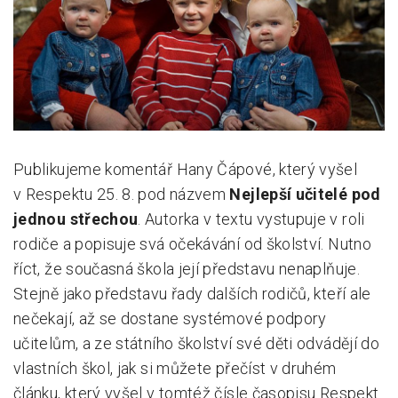
Pro zřizovatele
Konference Lepší škola
Kápézetka - průvodce pro zřizovatele
Klub zřizovatelů
Publikujeme komentář Hany Čápové, který vyšel
O nás
v Respektu 25. 8. pod názvem
Nejlepší učitelé pod
O nás
jednou střechou
. Autorka v textu vystupuje v roli
rodiče a popisuje svá očekávání od školství. Nutno
Partneři a dárci
říct, že současná škola její představu nenaplňuje.
Kontakty
Stejně jako představu řady dalších rodičů, kteří ale
nečekají, až se dostane systémové podpory
učitelům, a ze státního školství své děti odvádějí do
vlastních škol, jak si můžete přečíst v druhém
článku, který vyšel v tomtéž čísle časopisu Respekt