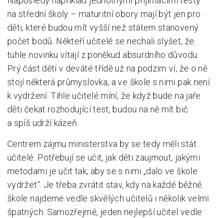
Naposledy například jednotnými přijímacími testy
na střední školy – maturitní obory mají být jen pro
děti, které budou mít vyšší než státem stanovený
počet bodů. Někteří učitelé se nechali slyšet, že
tuhle novinku vítají z poněkud absurdního důvodu.
Prý část dětí v deváté třídě už na podzim ví, že o ně
stojí některá průmyslovka, a ve škole s nimi pak není
k vydržení. Tihle učitelé míní, že když bude na jaře
děti čekat rozhodující test, budou na ně mít bič
a spíš udrží kázeň.
Centrem zájmu ministerstva by se tedy měli stát
učitelé. Potřebují se učit, jak děti zaujmout, jakými
metodami je učit tak, aby se s nimi „dalo ve škole
vydržet“. Je třeba zvrátit stav, kdy na každé běžné
škole najdeme vedle skvělých učitelů i několik velmi
špatných. Samozřejmě, jeden nejlepší učitel vedle