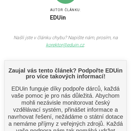
AUTOR ČLÁNKU:
EDUin
Našli jste v článku chybu? Napište nám, prosím, na
korektor@eduin.cz
.