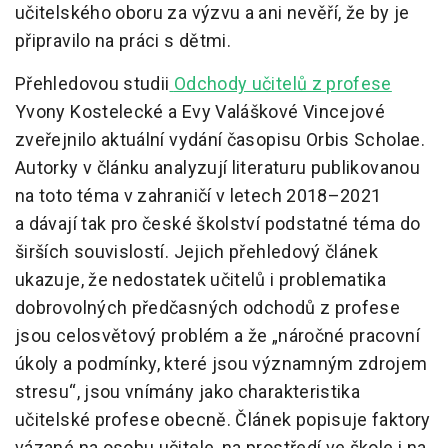
učitelského oboru za výzvu a ani nevěří, že by je
připravilo na práci s dětmi.
Přehledovou studii
Odchody učitelů z profese
Yvony Kostelecké a Evy Valáškové Vincejové
zveřejnilo aktuální vydání časopisu Orbis Scholae.
Autorky v článku analyzují literaturu publikovanou
na toto téma v zahraničí v letech 2018–2021
a dávají tak pro české školství podstatné téma do
širších souvislostí. Jejich přehledový článek
ukazuje, že nedostatek učitelů i problematika
dobrovolných předčasných odchodů z profese
jsou celosvětový problém a že „náročné pracovní
úkoly a podmínky, které jsou významným zdrojem
stresu“, jsou vnímány jako charakteristika
učitelské profese obecně. Článek popisuje faktory
vázané na osobu učitele, na prostředí ve škole i na