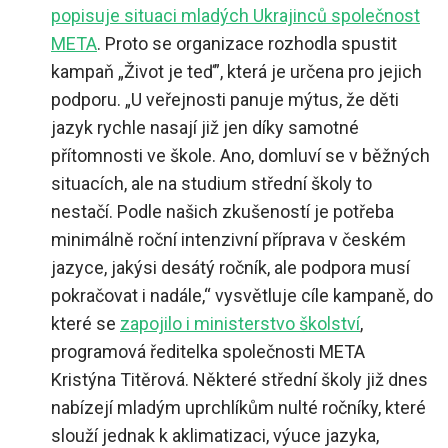
popisuje situaci mladých Ukrajinců společnost
META
. Proto se organizace rozhodla spustit
kampaň „Život je teď”, která je určena pro jejich
podporu.
„U veřejnosti panuje mýtus, že děti
jazyk rychle nasají již jen díky samotné
přítomnosti ve škole. Ano, domluví se v běžných
situacích, ale na studium střední školy to
nestačí. Podle našich zkušeností je potřeba
minimálně roční intenzivní příprava v českém
jazyce, jakýsi desátý ročník, ale podpora musí
pokračovat i nadále,“ vysvětluje cíle kampaně, do
které se
zapojilo i ministerstvo školství
,
programová ředitelka společnosti META
Kristýna Titěrová. Některé střední školy již dnes
nabízejí mladým uprchlíkům nulté ročníky, které
slouží jednak k aklimatizaci, výuce jazyka,