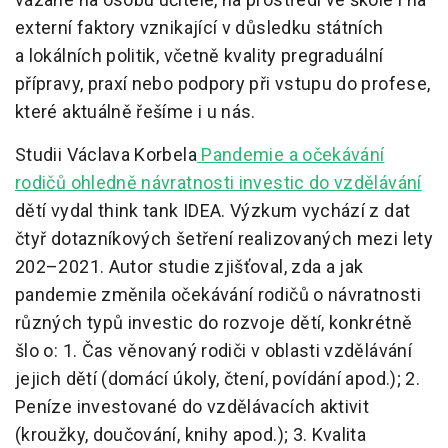
externí faktory vznikající v důsledku státních
a lokálních politik, včetně kvality pregraduální
přípravy, praxí nebo podpory při vstupu do profese,
které aktuálně řešíme i u nás.
Studii Václava Korbela
Pandemie a očekávání
rodičů ohledně návratnosti investic do vzdělávání
dětí vydal think tank IDEA. Výzkum vychází z dat
čtyř dotazníkových šetření realizovaných mezi lety
202–2021. Autor studie zjišťoval, zda a jak
pandemie změnila očekávání rodičů o návratnosti
různých typů investic do rozvoje dětí, konkrétně
šlo o: 1. Čas věnovaný rodiči v oblasti vzdělávání
jejich dětí (domácí úkoly, čtení, povídání apod.); 2.
Peníze investované do vzdělávacích aktivit
(kroužky, doučování, knihy apod.); 3. Kvalita