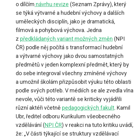
o dílčím
návrhu revize
(Seznam Zprávy), který
se týká výtvarné a hudební výchovy a dalších
uměleckých disciplín, jako je dramatická,
filmová a pohybová výchova. Jedna
z
předkládaných variant možných změn
(NPI
ČR) podle něj počítá s transformací hudební
a výtvarné výchovy jako dvou samostatných
předmětů v jeden komplexní předmět, který by
do sebe integroval všechny zmíněné výchovy
a umožnil školám přizpůsobit výuku této oblasti
podle svých potřeb. V médiích se ale zvedla vlna
nevole, vůči této variantě se kriticky vyjádřili
různí aktéři včetně
pedagogických fakult
. Kamil
Ubr, ředitel odboru Kurikulum všeobecného
vzdělávání (
NPI ČR
) v reakci na tuto kritiku uvádí,
že:
„
V části týkající se struktury vzdělávací