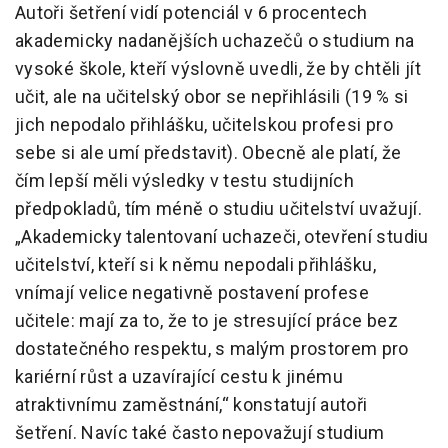
Autoři šetření vidí potenciál v 6 procentech
akademicky nadanějších uchazečů o studium na
vysoké škole, kteří výslovně uvedli, že by chtěli jít
učit, ale na učitelský obor se nepřihlásili (19 % si
jich nepodalo přihlášku, učitelskou profesi pro
sebe si ale umí představit). Obecně ale platí, že
čím lepší měli výsledky v testu studijních
předpokladů, tím méně o studiu učitelství uvažují.
„Akademicky talentovaní uchazeči, otevření studiu
učitelství, kteří si k němu nepodali přihlášku,
vnímají velice negativně postavení profese
učitele: mají za to, že to je stresující práce bez
dostatečného respektu, s malým prostorem pro
kariérní růst a uzavírající cestu k jinému
atraktivnímu zaměstnání,“ konstatují autoři
šetření. Navíc také často nepovažují studium