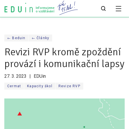
Informujeme
o vzdělávání
Všechny články
← Beduin
← Články
Všechny články
Revizi RVP kromě zpoždění
Týdeník bEDUin
provází i komunikační lapsy
Analýzy
27. 3. 2023
EDUin
Audit vzdělávacího systému
Cermat
Kapacity škol
Revize RVP
Všechny analýzy
Pro média
Tiskové zprávy
Pro média