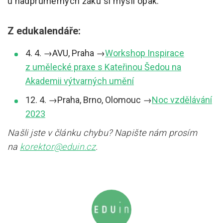
u nadprůměrných žáků si myslí opak.
Z edukalendáře:
4. 4. →AVU, Praha →
Workshop Inspirace
z umělecké praxe s Kateřinou Šedou na
Akademii výtvarných umění
12. 4. →Praha, Brno, Olomouc →
Noc vzdělávání
2023
Našli jste v článku chybu? Napište nám prosím
na
korektor@eduin.cz
.