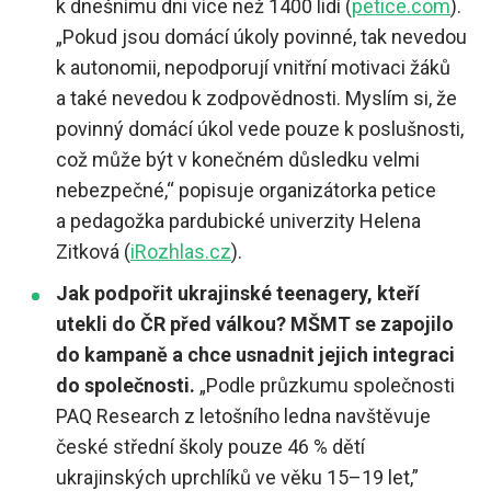
k dnešnímu dni více než 1400 lidí (
petice.com
).
„Pokud jsou domácí úkoly povinné, tak nevedou
k autonomii, nepodporují vnitřní motivaci žáků
a také nevedou k zodpovědnosti. Myslím si, že
povinný domácí úkol vede pouze k poslušnosti,
což může být v konečném důsledku velmi
nebezpečné,“ popisuje organizátorka petice
a pedagožka pardubické univerzity Helena
Zitková (
iRozhlas.cz
).
Jak podpořit ukrajinské teenagery, kteří
utekli do ČR před válkou? MŠMT se zapojilo
do kampaně a chce usnadnit jejich integraci
do společnosti.
„Podle průzkumu společnosti
PAQ Research z letošního ledna navštěvuje
české střední školy pouze 46 % dětí
ukrajinských uprchlíků ve věku 15–19 let,”