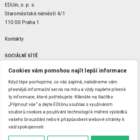
EDUin, o. p. s.
Staroměstské náměstí 4/1
110 00 Praha 1
Kontakty
SOCIÁLNÍ SÍTĚ
Cookies vám pomohou najít lepší informace
Facebook
X
Když lépe pochopíme, co vás zajímá, nabídneme vám
Instagram
přesnější informační servis na míru a vždy najdete přesně
Youtube
ty informace, které potřebujete.
Klikněte na tlačítko
„Přijmout vše“ a dejte EDUinu souhlas s využíváním
LinkedIn
souborů cookies a používání technologií k měření výsledků
vašeho brouzdání nebo k přizpůsobení webové stránky k
vaší spokojenosti.
Copyright © 2023 EDUin, o. p. s.