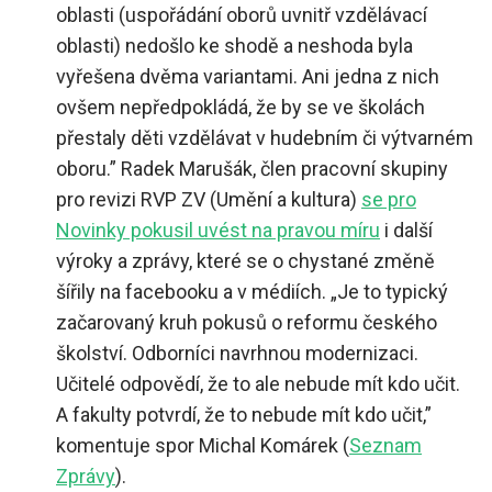
oblasti (uspořádání oborů uvnitř vzdělávací
oblasti) nedošlo ke shodě a neshoda byla
vyřešena dvěma variantami. Ani jedna z nich
ovšem nepředpokládá, že by se ve školách
přestaly děti vzdělávat v hudebním či výtvarném
oboru.”
Radek Marušák, člen pracovní skupiny
pro revizi RVP ZV (Umění a kultura)
se pro
Novinky pokusil uvést na pravou míru
i další
výroky a zprávy, které se o chystané změně
šířily na facebooku a v médi
ích.
„
Je to typický
začarovaný kruh pokusů o reformu českého
školství. Odborníci navrhnou modernizaci.
Učitelé odpovědí, že to ale nebude mít kdo učit.
A fakulty potvrdí, že to nebude mít kdo učit,”
komentuje spor Michal Komárek (
Seznam
Zprávy
).