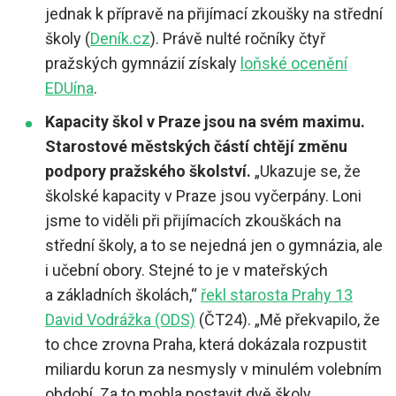
jednak k přípravě na přijímací zkoušky na střední
školy (
Deník.cz
). Právě nulté ročníky čtyř
pražských gymnázií získaly
loňské ocenění
EDUína
.
Kapacity škol v Praze jsou na svém maximu.
Starostové městských částí chtějí změnu
podpory pražského školství.
„Ukazuje se, že
školské kapacity v Praze jsou vyčerpány. Loni
jsme to viděli při přijímacích zkouškách na
střední školy, a to se nejedná jen o gymnázia, ale
i učební obory. Stejné to je v mateřských
a základních školách,“
řekl starosta Prahy 13
David Vodrážka (ODS)
(ČT24). „Mě překvapilo, že
to chce zrovna Praha, která dokázala rozpustit
miliardu korun za nesmysly v minulém volebním
období. Za to mohla postavit dvě školy