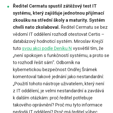
Ředitel Cermatu spustil zátěžový test IT
systému, který zajišťuje jednotnou přijímací
zkoušku na střední školy a maturity. Systém
chvíli nato zkolaboval.
Ředitel Cermatu se bez
vědomí IT oddělení rozhodl otestovat Certis –
databázový hodnoticí systém. Miroslav Krejčí
tuto
svou akci podle Deníku N
vysvětlil tím, že
„není spokojen s funkčností systému, a proto se
to rozhodl řešit sám“. Odborník na
kybernetickou bezpečnost Ondřej Šrámek
komentoval takové jednání jako nestandardní:
„Použití tohoto nástroje uživatelem, který není
z IT oddělení, je velmi nestandardní a zavdává
k dalším otázkám: proč ředitel potřebuje
takového oprávnění? Proč mu tyto informace
nedodá IT oddělení? Proč má ředitel vůbec