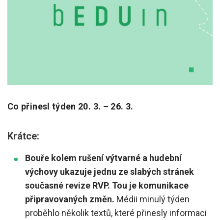
Pro zřizovatele
Konference Lepší škola
Kápézetka - průvodce pro zřizovatele
Klub zřizovatelů
O nás
Co přinesl týden 20. 3. – 26. 3.
O nás
Partneři a dárci
Krátce:
Kontakty
Bouře kolem rušení výtvarné a hudební
výchovy ukazuje jednu ze slabých stránek
současné revize RVP. Tou je komunikace
připravovaných změn.
Médii minulý týden
proběhlo několik textů, které přinesly informaci