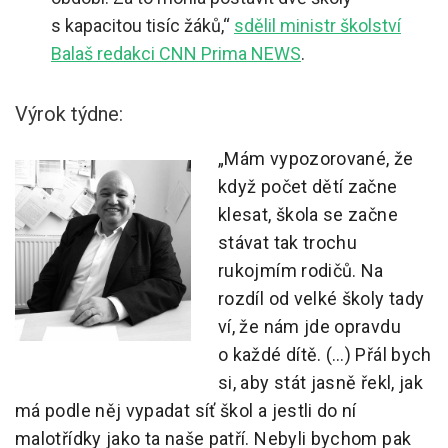
s kapacitou tisíc žáků,“
sdělil ministr školství
Balaš redakci CNN Prima NEWS
.
Výrok týdne:
„Mám vypozorované, že
když počet dětí začne
klesat, škola se začne
stávat tak trochu
rukojmím rodičů. Na
rozdíl od velké školy tady
ví, že nám jde opravdu
o každé dítě. (…) Přál bych
si, aby stát jasně řekl, jak
má podle něj vypadat síť škol a jestli do ní
malotřídky jako ta naše patří. Nebyli bychom pak