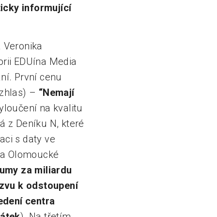
icky informující
 Veronika
gorii EDUína Media
ní. První cenu
ozhlas) –
“
Nemají
yloučení na kvalitu
 z Deníku N, které
aci s daty ve
 na Olomoucké
umy za miliardu
ýzvu k odstoupení
edení centra
čátek
). Na třetím