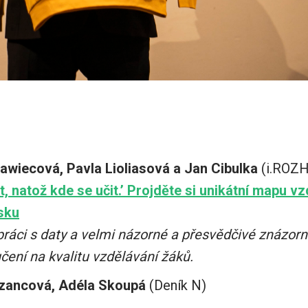
rawiecová, Pavla Lioliasová a Jan Cibulka
(i.ROZ
, natož kde se učit.’ Projděte si unikátní mapu v
sku
práci s daty a velmi názorné a přesvědčivé znázorn
učení na kvalitu vzdělávání žáků.
zancová, Adéla Skoupá
(Deník N)