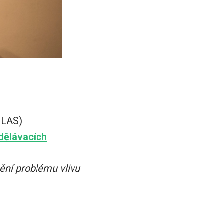
HLAS)
zdělávacích
ění problému vlivu