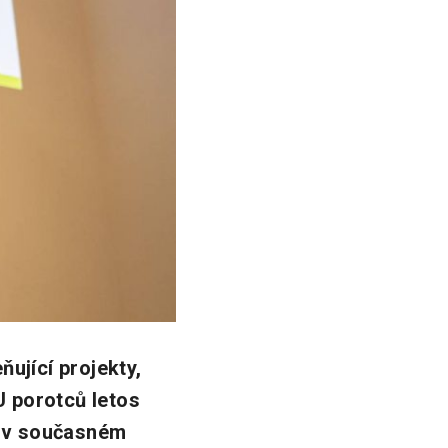
ující projekty,
U porotců letos
i v současném