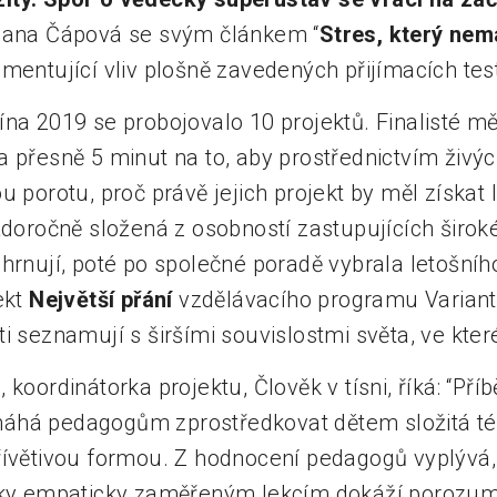
 Hana Čápová se svým článkem “
Stres, který nem
mentující vliv plošně zavedených přijímacích test
ína 2019 se probojovalo 10 projektů. Finalisté mě
a přesně 5 minut na to, aby prostřednictvím živý
u porotu, proč právě jejich projekt by měl získat 
ždoročně složená z osobností zastupujících širok
hrnují, poté po společné poradě vybrala letošníh
ekt
Největší přání
vzdělávacího programu Varianty,
i seznamují s širšími souvislostmi světa, ve které
 koordinátorka projektu, Člověk v tísni, říká: “Pří
áhá pedagogům zprostředkovat dětem složitá té
řívětivou formou. Z hodnocení pedagogů vyplývá, 
íky empaticky zaměřeným lekcím dokáží porozum