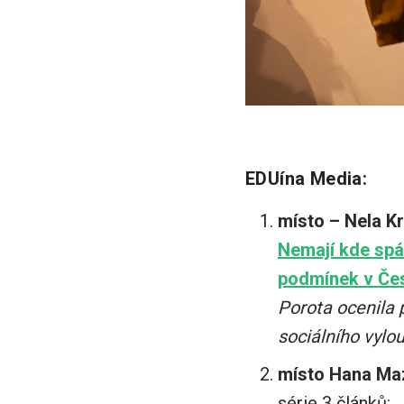
EDUína Media:
místo – Nela K
Nemají kde spát
podmínek v Če
Porota ocenila 
sociálního vylo
místo Hana Ma
série 3 článků: