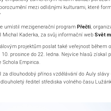
porozumění mezi odlišnými kulturami, které form
”
e umístil mezigenerační program
Přečti
, organi
esl Michal Kaderka, za svůj informační web
Svět m
nálovým projektům poslat také veřejnost během o
 10. prosince do 22. ledna. Nejvíce hlasů získal 
 Schola Empirica.
l za dlouhodobý přínos vzdělávání do Auly slávy
 dlouholetý ředitel střediska volného času Lužán