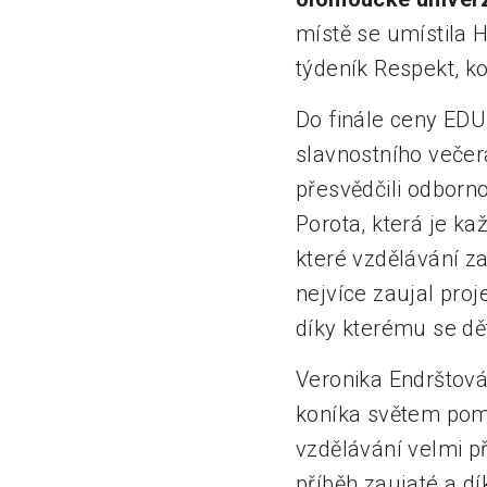
místě se umístila
týdeník Respekt, ko
Do finále ceny EDU
slavnostního večer
přesvědčili odborno
Porota, která je ka
které vzdělávání za
nejvíce zaujal proj
díky kterému se dět
Veronika Endrštová,
koníka světem pom
vzdělávání velmi p
příběh zaujaté a d