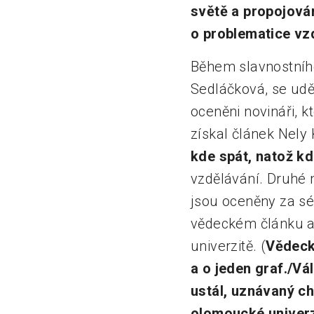
světě a propojován
o problematice vz
Během slavnostníh
Sedláčková, se udě
oceněni novináři, k
získal článek Nely 
kde spát, natož kd
vzdělávání. Druhé 
jsou oceněny za sér
vědeckém článku a
univerzitě. (
Vědeck
a o jeden graf./V
á
ustál, uznávaný c
olomoucké univerz