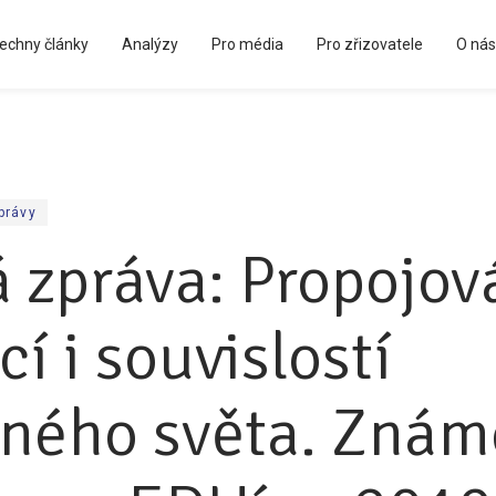
echny články
Analýzy
Pro média
Pro zřizovatele
O nás
Kápézetka - průvodce pro zřizovatele
právy
á zpráva: Propojov
í i souvislostí
ného světa. Znám