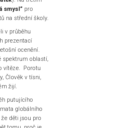
á smysl”
pro
ů na střední školy.
li v průběhu
ch prezentací
letošní ocenění.
é spektrum oblastí,
o vítěze. Porotu
 Člověk v tísni,
m žijí.
běh putujícího
mata globálního
že děti jsou pro
ět tomu, proč je