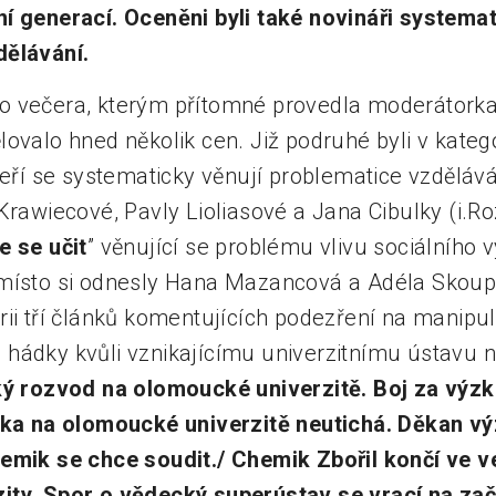
í generací. Oceněni byli také novináři systemat
dělávání.
o večera, kterým přítomné provedla moderátorka
lovalo hned několik cen. Již podruhé byli v kate
teří se systematicky věnují problematice vzdělává
Krawiecové, Pavly Lioliasové a Jana Cibulky (i.R
e se učit
” věnující se problému vlivu sociálního v
místo si odnesly Hana Mazancová a Adéla Skoupá
ii tří článků komentujících podezření na manipul
 hádky kvůli vznikajícímu univerzitnímu ústavu
ý rozvod na olomoucké univerzitě. Boj za výzk
lka na olomoucké univerzitě neutichá. Děkan v
hemik se chce soudit
./
Chemik Zbořil končí ve v
ity. Spor o vědecký superústav se vrací na za