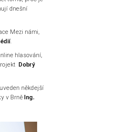
ují dnešní
zace Mezi námi,
édií
.
nline hlasování,
projekt
Dobrý
 uveden někdejší
ky v Brně
Ing.