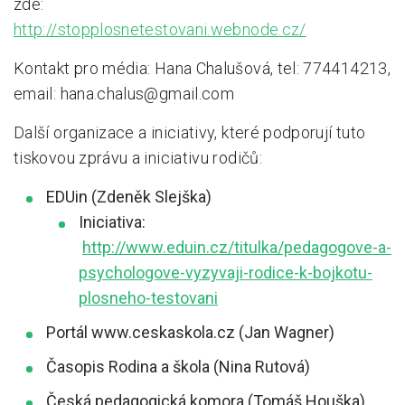
zde:
http://stopplosnetestovani.webnode.cz/
Kontakt pro média: Hana Chalušová, tel: 774414213,
email: hana.chalus@gmail.com
Další organizace a iniciativy, které podporují tuto
tiskovou zprávu a iniciativu rodičů:
EDUin (Zdeněk Slejška)
Iniciativa:
http://www.eduin.cz/titulka/pedagogove-a-
psychologove-vyzyvaji-rodice-k-bojkotu-
plosneho-testovani
Portál www.ceskaskola.cz (Jan Wagner)
Časopis Rodina a škola (Nina Rutová)
Česká pedagogická komora (Tomáš Houška)