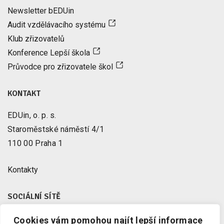
Newsletter bEDUin
Audit vzdělávacího systému
Klub zřizovatelů
Konference Lepší škola
Průvodce pro zřizovatele škol
KONTAKT
EDUin, o. p. s.
Staroměstské náměstí 4/1
110 00 Praha 1
Kontakty
SOCIÁLNÍ SÍTĚ
Cookies vám pomohou najít lepší informace
Facebook