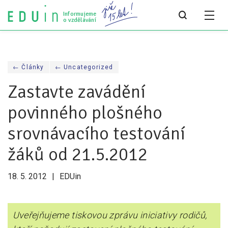
Informujeme
o vzdělávání
Všechny články
← Články
← Uncategorized
Všechny články
Zastavte zavádění
Týdeník bEDUin
povinného plošného
Analýzy
srovnávacího testování
Audit vzdělávacího systému
žáků od 21.5.2012
Všechny analýzy
18. 5. 2012
EDUin
Pro média
Tiskové zprávy
Uveřejňujeme tiskovou zprávu iniciativy rodičů,
Pro média