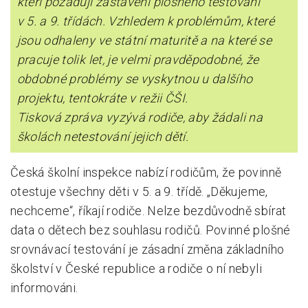
kteří požadují zastavení plošného testování
v 5. a 9. třídách. Vzhledem k problémům, které
Pro zřizovatele
jsou odhaleny ve státní maturitě a na které se
Konference Lepší škola
pracuje tolik let, je velmi pravděpodobné, že
obdobné problémy se vyskytnou u dalšího
Kápézetka - průvodce pro zřizovatele
projektu, tentokráte v režii ČŠI.
Klub zřizovatelů
Tisková zpráva vyzývá rodiče, aby žádali na
školách netestování jejich dětí.
O nás
O nás
Česká školní inspekce nabízí rodičům, že povinně
Partneři a dárci
otestuje všechny děti v 5. a 9. třídě. „Děkujeme,
nechceme“, říkají rodiče. Nelze bezdůvodně sbírat
Kontakty
data o dětech bez souhlasu rodičů. Povinné plošné
srovnávací testování je zásadní změna základního
školství v České republice a rodiče o ní nebyli
informováni.