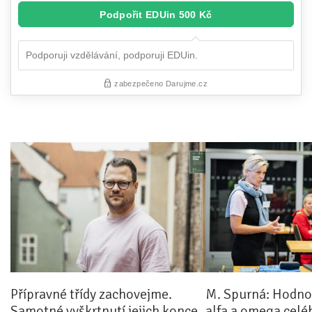
Přípravné třídy zachovejme.
M. Spurná: Hodnoc
Samotné vyškrtnutí jejich konce
alfa a omega celé