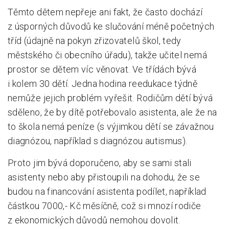
Těmto dětem nepřeje ani fakt, že často dochází
z úsporných důvodů ke slučování méně početných
tříd (údajně na pokyn zřizovatelů škol, tedy
městského či obecního úřadu), takže učitel nemá
prostor se dětem víc věnovat. Ve třídách bývá
i kolem 30 dětí. Jedna hodina reedukace týdně
nemůže jejich problém vyřešit. Rodičům dětí bývá
sděleno, že by dítě potřebovalo asistenta, ale že na
to škola nemá peníze (s výjimkou dětí se závažnou
diagnózou, například s diagnózou autismus).
Proto jim bývá doporučeno, aby se sami stali
asistenty nebo aby přistoupili na dohodu, že se
budou na financování asistenta podílet, například
částkou 7000,- Kč měsíčně, což si mnozí rodiče
z ekonomických důvodů nemohou dovolit.