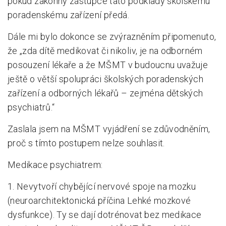
pokud zákonný zástupce tato podklady školskému
poradenskému zařízení předá.
Dále mi bylo dokonce se zvýrazněním připomenuto,
že „zda dítě medikovat či nikoliv, je na odborném
posouzení lékaře a že MŠMT v budoucnu uvažuje
ještě o větší spolupráci školských poradenských
zařízení a odborných lékařů – zejména dětských
psychiatrů.“
Zaslala jsem na MŠMT vyjádření se zdůvodněním,
proč s tímto postupem nelze souhlasit.
Medikace psychiatrem:
1. Nevytvoří chybějící nervové spoje na mozku
(neuroarchitektonická příčina Lehké mozkové
dysfunkce). Ty se dají dotrénovat bez medikace