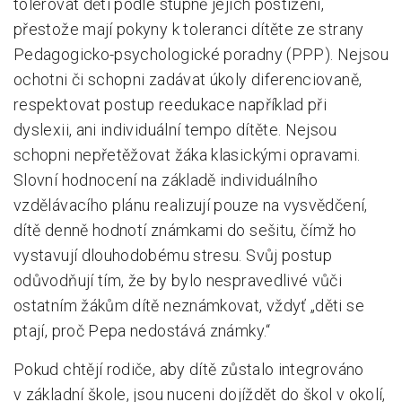
tolerovat děti podle stupně jejich postižení,
přestože mají pokyny k toleranci dítěte ze strany
Pedagogicko-psychologické poradny (PPP). Nejsou
ochotni či schopni zadávat úkoly diferenciovaně,
respektovat postup reedukace například při
dyslexii, ani individuální tempo dítěte. Nejsou
schopni nepřetěžovat žáka klasickými opravami.
Slovní hodnocení na základě individuálního
vzdělávacího plánu realizují pouze na vysvědčení,
dítě denně hodnotí známkami do sešitu, čímž ho
vystavují dlouhodobému stresu. Svůj postup
odůvodňují tím, že by bylo nespravedlivé vůči
ostatním žákům dítě neznámkovat, vždyť „děti se
ptají, proč Pepa nedostává známky.“
Pokud chtějí rodiče, aby dítě zůstalo integrováno
v základní škole, jsou nuceni dojíždět do škol v okolí,