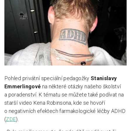
Pro zřizovatele
Konference Lepší škola
Kápézetka - průvodce pro zřizovatele
Klub zřizovatelů
O nás
O nás
Pohled privátní speciální pedagožky
Stanislavy
Partneři a dárci
Emmerlingové
na některé otázky našeho školství
Kontakty
a poradenství. K tématu se můžete také podívat na
starší video Kena Robinsona, kde se hovoří
o negativních efektech farmakologické léčby ADHD
(
ZDE
).