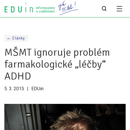
Informujeme
o vzdělávání
Všechny články
← Články
Všechny články
MŠMT ignoruje problém
Týdeník bEDUin
farmakologické „léčby“
Analýzy
ADHD
Audit vzdělávacího systému
5. 3. 2015
EDUin
Všechny analýzy
Pro média
Tiskové zprávy
Pro média