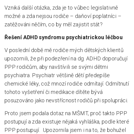
Vzniká další otázka, zda je to vůbec legislativně
možné a zda nejsou rodiče – daňoví poplatníci –
zatěžováni něčím, co by měl zajistit stát?
Řešení ADHD syndromu psychiatrickou léčbou
V poslední době mě rodiče mých dětských klientů
upozornili, že při podezření na dg. ADHD doporučují
PPP rodičům, aby navštívili se svými dětmi
psychiatra. Psychiatr většině dětí předepíše
chemické léky, což mnozí rodiče odmítají. Odmítnutí
tohoto vyšetření či medikace dítěte bývá
posuzováno jako nevstřícnost rodičů při spolupráci.
Proto jsem podala dotaz na MŠMT, proč takto PPP
postupují a zda existuje nějaká vyhláška, podle které
PPP postupují. Upozornila jsem i na to, že bohužel