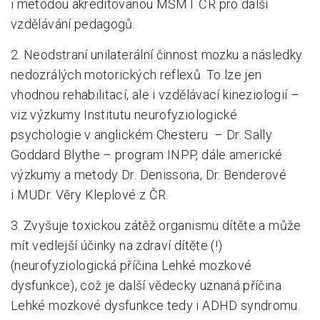
i metodou akreditovanou MŠMT ČR pro další
vzdělávání pedagogů.
2. Neodstraní unilaterální činnost mozku a následky
nedozrálých motorických reflexů. To lze jen
vhodnou rehabilitací, ale i vzdělávací kineziologií –
viz výzkumy Institutu neurofyziologické
psychologie v anglickém Chesteru – Dr. Sally
Goddard Blythe – program INPP, dále americké
výzkumy a metody Dr. Denissona, Dr. Benderové
i MUDr. Věry Kleplové z ČR.
3. Zvyšuje toxickou zátěž organismu dítěte a může
mít vedlejší účinky na zdraví dítěte (!)
(neurofyziologická příčina Lehké mozkové
dysfunkce), což je další vědecky uznaná příčina
Lehké mozkové dysfunkce tedy i ADHD syndromu.