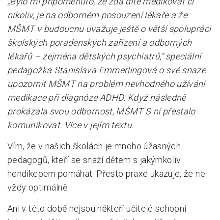
„Bylo mi připomenuto, že zda dítě medikovat či
nikoliv, je na odborném posouzení lékaře a že
MŠMT v budoucnu uvažuje ještě o větší spolupráci
školských poradenských zařízení a odborných
lékařů – zejména dětských psychiatrů,“ speciální
pedagožka Stanislava Emmerlingová o své snaze
upozornit MŠMT na problém nevhodného užívání
medikace při diagnóze ADHD. Když následně
prokázala svou odbornost, MŠMT S ní přestalo
komunikovat. Více v jejím textu.
Vím, že v našich školách je mnoho úžasných
pedagogů, kteří se snaží dětem s jakýmkoliv
hendikepem pomáhat. Přesto praxe ukazuje, že ne
vždy optimálně.
Ani v této době nejsou někteří učitelé schopni