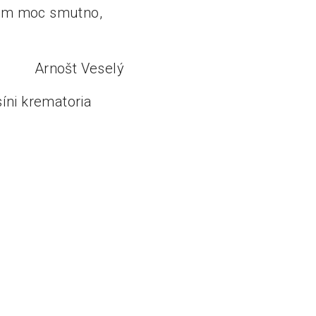
e nám moc smutno,
Arnošt Veselý
síni krematoria