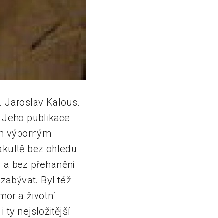
. Jaroslav Kalous.
. Jeho publikace
en výborným
akultě bez ohledu
i a bez přehánění
 zabývat. Byl též
or a životní
 ty nejsložitější