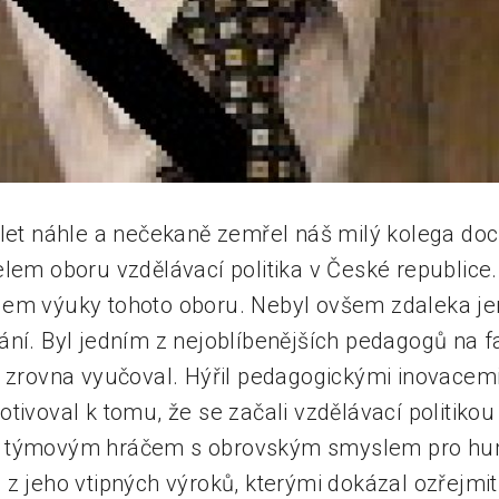
 let náhle a nečekaně zemřel náš milý kolega doc
elem oboru vzdělávací politika v České republice
dem výuky tohoto oboru. Nebyl ovšem zdaleka j
ání. Byl jedním z nejoblíbenějších pedagogů na f
t zrovna vyučoval. Hýřil pedagogickými inovacem
tivoval k tomu, že se začali vzdělávací politikou
 týmovým hráčem s obrovským smyslem pro hum
z jeho vtipných výroků, kterými dokázal ozřejmit i