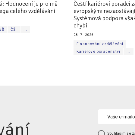
á: Hodnocení je pro mě
Čeští kariéroví poradci z
ega celého vzdělávání
evropskými nezaostávají
Systémová podpora však
chybí
 ZŠ
ČŠI
...
28. 7. 2026
Financování vzdělávání
Kariérové poradenství
...
vání
Souhlasím se
z