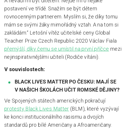
A nevadí mi být dítětem. Nejde mi o nějaké
postavení ve třídě. Snažím se být dětem
rovnocenným partnerem. Myslím si, že díky tomu
mám se svými žáky mimořádný vztah. A na tom si
zakládám.“ Letošní vítěz učitelské ceny Global
Teacher Prize Czech Republic 2020 Václav Fiala
přemýšlí, díky čemu se umístil na první příčce
mezi
nejinspirativnějšími učiteli (Rodiče vítáni).
V souvislostech:
BLACK LIVES MATTER PO ČESKU: MAJÍ SE
V NAŠICH ŠKOLÁCH UČIT ROMSKÉ DĚJINY?
Ve Spojených státech amerických pokračují
protesty Black Lives Matter
(BLM), které vyzývají
ke konci institucionálního rasismu a dvojích
standardů pro bílé Američany a Afroameričany.