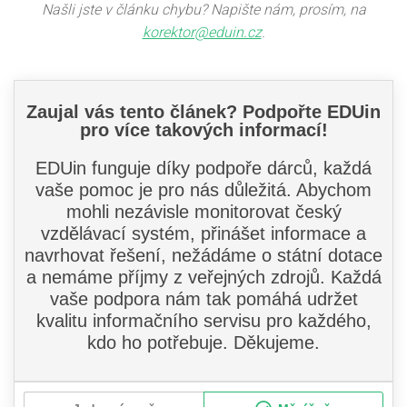
Našli jste v článku chybu? Napište nám, prosím, na
korektor@eduin.cz
.