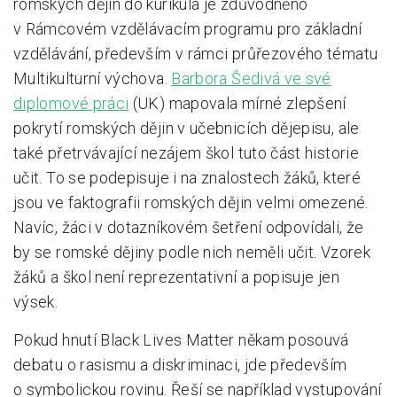
romských dějin do kurikula je zdůvodněno
v Rámcovém vzdělávacím programu pro základní
vzdělávání, především v rámci průřezového tématu
Multikulturní výchova.
Barbora Šedivá ve své
diplomové práci
(UK) mapovala mírné zlepšení
pokrytí romských dějin v učebnicích dějepisu, ale
také přetrvávající nezájem škol tuto část historie
učit. To se podepisuje i na znalostech žáků, které
jsou ve faktografii romských dějin velmi omezené.
Navíc, žáci v dotazníkovém šetření odpovídali, že
by se romské dějiny podle nich neměli učit. Vzorek
žáků a škol není reprezentativní a popisuje jen
výsek.
Pokud hnutí Black Lives Matter někam posouvá
debatu o rasismu a diskriminaci, jde především
o symbolickou rovinu. Řeší se například vystupování