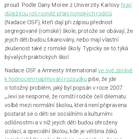
proud. Podle Dany Moree z Univerzity Karlovy
hrají
důležitou roli rovněž přání romských rodičů
(Nadace OSF), kteří dají při zápisu přednost
segregované (romské) škole, protože se obávají, že
jejich děti budou šikanovány, nebo mají vlastní
zkušenost také z romské školy. Typicky se to týká
bývalých praktických škol.
Nadace OSF a Amnesty International
ve své zprávě
k hodnocení naplňování rozsudku
píše, že jde
o totožný problém, jaký byl popsán v roce 2007:
„Jeví se nesporné, že romští rodiče čelí dilematu:
volbě mezi normální školou, která není připravena
postarat se o děti se sociálními a kulturními
odlišnostmi a v níž jejich děti budou ohroženy
izolací, a speciální školou, kde je většina žáků