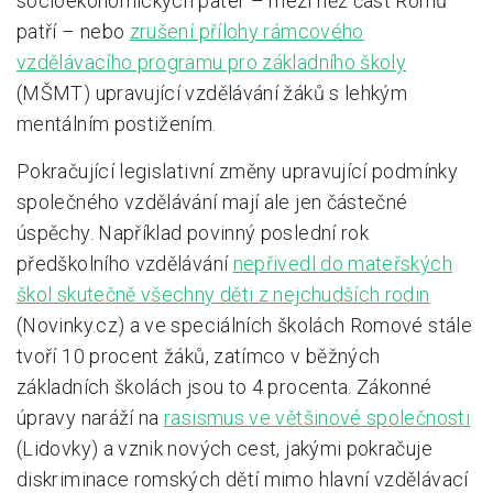
socioekonomických pater – mezi něž část Romů
patří – nebo
zrušení přílohy rámcového
vzdělávacího programu pro základního školy
(MŠMT) upravující vzdělávání žáků s lehkým
mentálním postižením.
Pokračující legislativní změny upravující podmínky
společného vzdělávání mají ale jen částečné
úspěchy. Například povinný poslední rok
předškolního vzdělávání
nepřivedl do mateřských
škol skutečně všechny děti z nejchudších rodin
(Novinky.cz) a ve speciálních školách Romové stále
tvoří 10 procent žáků, zatímco v běžných
základních školách jsou to 4 procenta. Zákonné
úpravy naráží na
rasismus ve většinové společnosti
(Lidovky) a vznik nových cest, jakými pokračuje
diskriminace romských dětí mimo hlavní vzdělávací