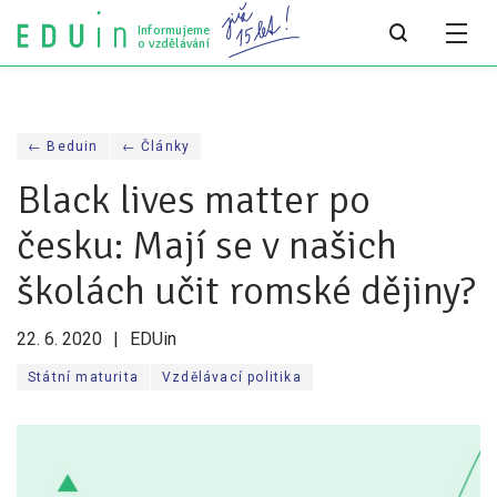
Informujeme
o vzdělávání
Všechny články
← Beduin
← Články
Všechny články
Black lives matter po
Týdeník bEDUin
česku: Mají se v našich
Analýzy
školách učit romské dějiny?
Audit vzdělávacího systému
22. 6. 2020
EDUin
Všechny analýzy
Státní maturita
Vzdělávací politika
Pro média
Tiskové zprávy
Pro média