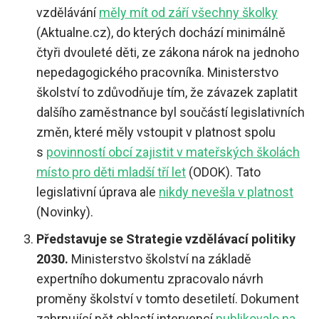
vzdělávání
měly mít od září všechny školky
(Aktualne.cz), do kterých dochází minimálně
čtyři dvouleté děti, ze zákona nárok na jednoho
nepedagogického pracovníka. Ministerstvo
školství to zdůvodňuje tím, že závazek zaplatit
dalšího zaměstnance byl součástí legislativních
změn, které měly vstoupit v platnost spolu
s
povinností obcí zajistit v mateřských školách
místo pro děti mladší tří let
(ODOK). Tato
legislativní úprava ale
nikdy nevešla v platnost
(Novinky).
Představuje se Strategie vzdělávací politiky
2030
.
Ministerstvo školství na základě
expertního dokumentu zpracovalo návrh
proměny školství v tomto desetiletí. Dokument
zahrnující pět oblastí intervencí
publikovalo na