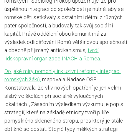
romských.“ Sociolog Prokop upozorňuje, že pro
úspěšnou integraci do společnosti je nutné, aby se
romské děti setkávaly s ostatními dětmi z různých
pater společnosti, a budovaly tak svůj sociální
kapitál. Právě oddělení obou komunit má za
výsledek odlidšťování Romů většinovou společností
a obecně přijímaný anticikanismus,
tvrdí
lidskoprávní organizace INACH a Romea
.
Do jaké míry pomohly inkluzivní reformy integraci
romských žáků,
mapovala Nadace OSF.
Konstatovala, že vliv nových opatření je jen velmi
slabý ve školách při sociálně vyloučených
lokalitách. „Zásadním výsledkem výzkumu je popis
strategií, které na základě etnicity tvoří pilíře
pomyslného skleněného stropu, přes který je stále
obtížné se dostat. Stejné typy měkkých strategií