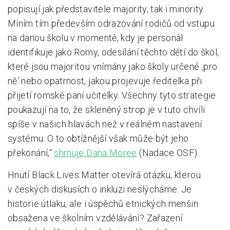
popisují jak představitele majority, tak i minority.
Míním tím především odrazování rodičů od vstupu
na danou školu v momentě, kdy je personál
identifikuje jako Romy, odesílání těchto dětí do škol,
které jsou majoritou vnímány jako školy určené ‚pro
ně‘ nebo opatrnost, jakou projevuje ředitelka při
přijetí romské paní učitelky. Všechny tyto strategie
poukazují na to, že skleněný strop je v tuto chvíli
spíše v našich hlavách než v reálném nastavení
systému. O to obtížnější však může být jeho
překonání,“
shrnuje Dana Moree
(Nadace OSF).
Hnutí Black Lives Matter otevírá otázku, kterou
v českých diskusích o inkluzi neslýcháme. Je
historie útlaku, ale i úspěchů etnických menšin
obsažena ve školním vzdělávání? Zařazení