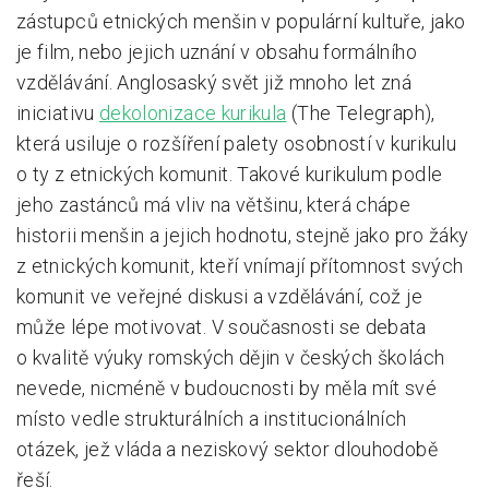
zástupců etnických menšin v populární kultuře, jako
je film, nebo jejich uznání v obsahu formálního
vzdělávání. Anglosaský svět již mnoho let zná
iniciativu
dekolonizace kurikula
(The Telegraph),
která usiluje o rozšíření palety osobností v kurikulu
o ty z etnických komunit. Takové kurikulum podle
jeho zastánců má vliv na většinu, která chápe
historii menšin a jejich hodnotu, stejně jako pro žáky
z etnických komunit, kteří vnímají přítomnost svých
komunit ve veřejné diskusi a vzdělávání, což je
může lépe motivovat. V současnosti se debata
o kvalitě výuky romských dějin v českých školách
nevede, nicméně v budoucnosti by měla mít své
místo vedle strukturálních a institucionálních
otázek, jež vláda a neziskový sektor dlouhodobě
řeší.