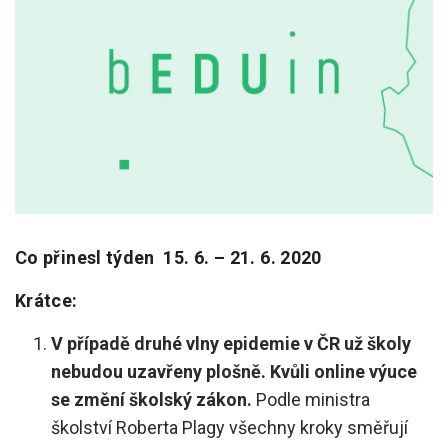
Pro zřizovatele
Konference Lepší škola
Kápézetka - průvodce pro zřizovatele
Klub zřizovatelů
O nás
O nás
Co přinesl týden 15. 6. – 21. 6. 2020
Partneři a dárci
Krátce:
Kontakty
V případě druhé vlny epidemie v ČR už školy
nebudou uzavřeny plošně. Kvůli online výuce
se změní školský zákon.
Podle ministra
školství Roberta Plagy všechny kroky směřují