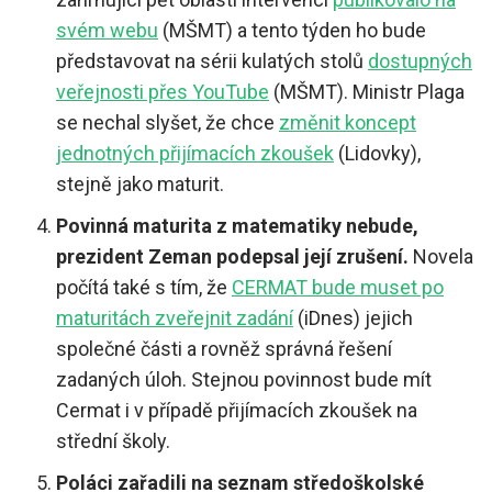
svém webu
(MŠMT) a tento týden ho bude
představovat na sérii kulatých stolů
dostupných
veřejnosti přes YouTube
(MŠMT). Ministr Plaga
se nechal slyšet, že chce
změnit koncept
jednotných přijímacích zkoušek
(Lidovky),
stejně jako maturit.
Povinná maturita z matematiky nebude,
prezident Zeman podepsal její zrušení.
Novela
počítá také s tím, že
CERMAT bude muset po
maturitách zveřejnit zadání
(iDnes) jejich
společné části a rovněž správná řešení
zadaných úloh. Stejnou povinnost bude mít
Cermat i v případě přijímacích zkoušek na
střední školy.
Poláci zařadili na seznam středoškolské