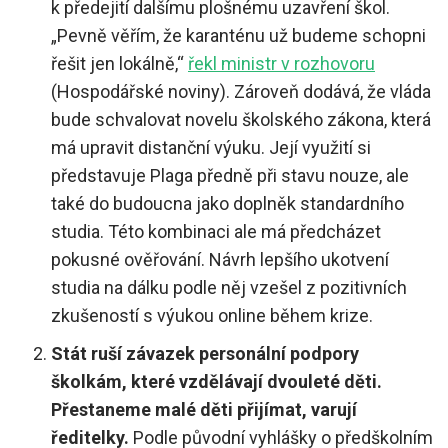
k předejití dalšímu plošnému uzavření škol.
„Pevně věřím, že karanténu už budeme schopni
řešit jen lokálně,“
řekl ministr v rozhovoru
(Hospodářské noviny). Zároveň dodává, že vláda
bude schvalovat novelu školského zákona, která
má upravit distanční výuku. Její využití si
představuje Plaga předně při stavu nouze, ale
také do budoucna jako doplněk standardního
studia. Této kombinaci ale má předcházet
pokusné ověřování. Návrh lepšího ukotvení
studia na dálku podle něj vzešel z pozitivních
zkušeností s výukou online během krize.
Stát ruší závazek personální podpory
školkám, které vzdělávají dvouleté děti.
Přestaneme malé děti přijímat, varují
ředitelky.
Podle původní vyhlášky o předškolním