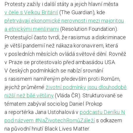
Protesty zažily i další státy a jejich hlavní města
v čele s Velkou Británií
(The Guardian), kde
přetrvávají ekonomické nerovnosti mezi majoritou
a etnickými menšinami
(Resolution Foundation).
Protestující často tvrdí, že rasismus a diskriminace
je větší pandemií než nákaza koronavirem, která
v posledních měsících ovládá světové dění. Rovněž
v Praze se protestovalo před ambasádou USA.
V českých podmínkách se nabízí srovnání
s rasismem namířeným především proti Romům,
jejichž průměrné
životní podmínky jsou dlouhodobě
nižší než bílé většiny
(Vláda ČR). Strukturovaně se
tématem zabýval sociolog Daniel Prokop
a reportérka Jana Ustohalová v
podcastu Deníku N
pod názvem #NaŽivotechRomůZáleží
s odkazem
na původní hnutí Black Lives Matter.