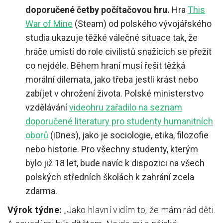
doporučené četby počítačovou hru.
Hra
This
War of Mine
(Steam) od polského vývojářského
studia ukazuje těžké válečné situace tak, že
hráče umístí do role civilistů snažících se přežít
co nejdéle. Během hraní musí řešit těžká
morální dilemata, jako třeba jestli krást nebo
zabíjet v ohrožení života. Polské ministerstvo
vzdělávání
videohru zařadilo na seznam
doporučené literatury pro studenty humanitních
oborů
(iDnes), jako je sociologie, etika, filozofie
nebo historie. Pro všechny studenty, kterým
bylo již 18 let, bude navíc k dispozici na všech
polských středních školách k zahrání zcela
zdarma.
Výrok týdne:
„Jako hlavní vidím to, že mám rád děti.