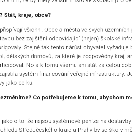
lo s tím, že by měly zajistit místo ve školách pro dě
 Stát, kraje, obce?
řispívají všichni. Obce a města ve svých územních p
avbu bez zajištění odpovídající (nejen) školské infra
igovaly. Stejně tak tento nárůst obyvatel vyžaduje 
ol, dětských domovů, za které je zodpovědný kraj, a
rticipoval. No a k tomu všemu ani stát za celou dob
 zajistila systém financování veřejné infrastruktury. J
vy jako celku.
nezměníme? Co potřebujeme k tomu, abychom moh
, jako o to, že nejsou systémové peníze na dostavby 
pohledu Středočeského kraje a Prahy by se školy mě