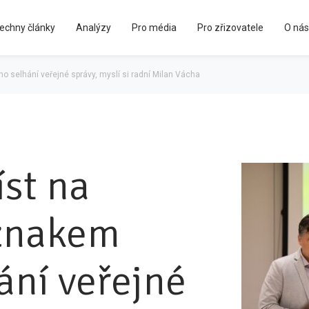
echny články
Analýzy
Pro média
Pro zřizovatele
O nás
Kápézetka - průvodce pro zřizovatele
o selhání veřejné správy, myslí si radní Milan Vácha
st na
íznakem
ání veřejné