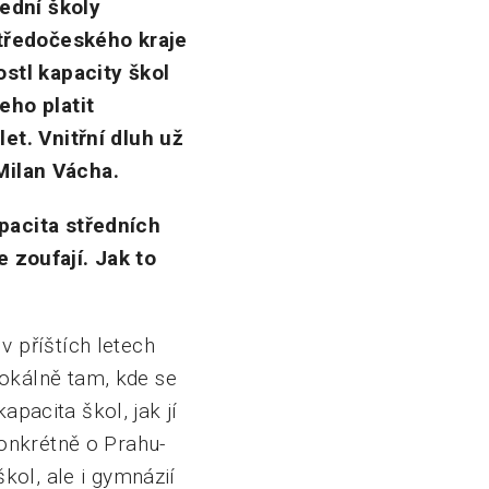
řední školy
Středočeského kraje
stl kapacity škol
eho platit
et. Vnitřní dluh už
 Milan Vácha.
pacita středních
e zoufají. Jak to
 příštích letech
okálně tam, kde se
apacita škol, jak jí
onkrétně o Prahu-
kol, ale i gymnázií