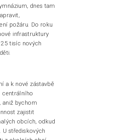
 gymnázium, dnes tam
apravit,
šení požáru. Do roku
ové infrastruktury
 25 tisíc nových
ěti.
mí a k nové zástavbě
d centrálního
n, aniž bychom
nost zajistit
 malých obcích, odkud
. U střediskových