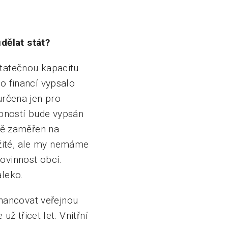
dělat stát?
statečnou kapacitu
vo financí vypsalo
určena jen pro
obností bude vypsán
rně zaměřen na
ežité, ale my nemáme
povinnost obcí.
aleko.
nancovat veřejnou
 třicet let. Vnitřní