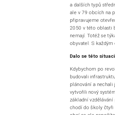
a dalších typů stře
ale v 79 obcích na p
připravujeme otevřen
2050 v této oblasti
nemají. Totéž se týk
obyvatel. S každým 
Dalo se této situaci
Kdybychom po revolu
budovali infrastrukt
plánování a nechali
vytvořili nový syst
základní vzdělávání 
chodí do školy čtyři