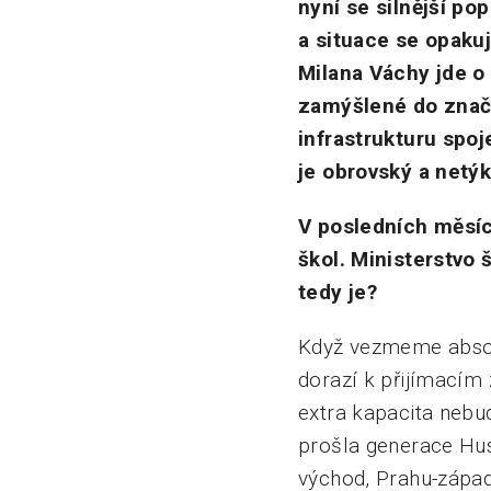
nyní se silnější po
a situace se opakuj
Milana Váchy jde o 
zamýšlené do značné
infrastrukturu spoj
je obrovský a netýká
V posledních měsíc
škol. Ministerstvo š
tedy je?
Když vezmeme absolu
dorazí k přijímací
extra kapacita nebudo
prošla generace Hus
východ, Prahu-západ