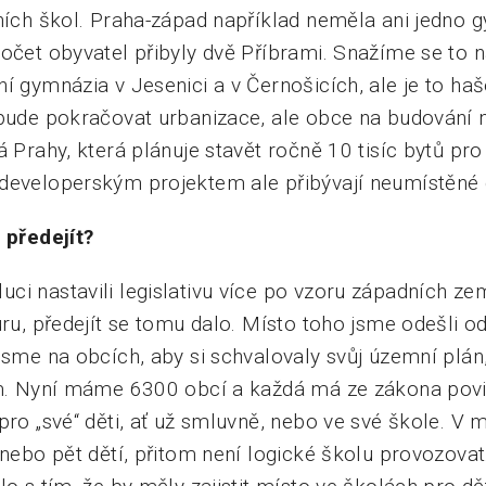
dních škol. Praha-západ například neměla ani jedno
očet obyvatel přibyly dvě Příbrami. Snažíme se to n
í gymnázia v Jesenici a v Černošicích, ale je to ha
 bude pokračovat urbanizace, ale obce na budování n
á Prahy, která plánuje stavět ročně 10 tisíc bytů pro
developerským projektem ale přibývají neumístěné d
 předejít?
ci nastavili legislativu více po vzoru západních ze
uru, předejít se tomu dalo. Místo toho jsme odešli o
 jsme na obcích, aby si schvalovaly svůj územní plá
ém. Nyní máme 6300 obcí a každá má ze zákona povin
pro „své“ děti, ať už smluvně, nebo ve své škole. V
 nebo pět dětí, přitom není logické školu provozovat