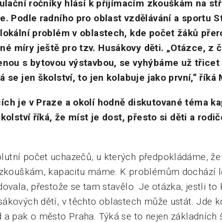
pulační ročníky hlásí k přijímacím zkouškám na st
e. Podle radního pro oblast vzdělávání a sportu 
lokální problém v oblastech, kde počet žáků přero
 míry ještě pro tzv. Husákovy děti. „Otázce, z č
enou s bytovou výstavbou, se vyhýbáme už třicet l
 se jen školství, to jen kolabuje jako první,“ říká
ích je v Praze a okolí hodně diskutované téma ka
kolství říká, že míst je dost, přesto si děti a rodič
tní počet uchazečů, u kterých předpokládáme, že v
m zkouškám, kapacitu máme. K problémům dochází l
vala, přestože se tam stavělo. Je otázka, jestli to k
ákových dětí, v těchto oblastech může ustát. Jde k
 a pak o město Praha. Týká se to nejen základních š