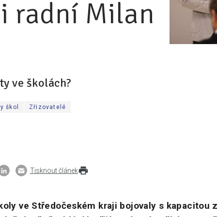
si radní Milan
ty ve školách?
y škol
Zřizovatelé
Tisknout článek
koly ve Středočeském kraji bojovaly s kapacitou z