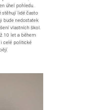
den úhel pohledu.
stěhují lidé často
aji bude nedostatek
pšení vlastních škol.
až 10 let a během
i celé politické
ějí.