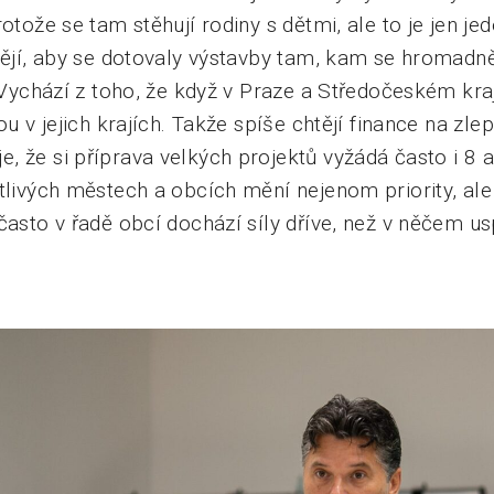
rotože se tam stěhují rodiny s dětmi, ale to je jen je
tějí, aby se dotovaly výstavby tam, kam se hromadně 
. Vychází z toho, že když v Praze a Středočeském kr
ou v jejich krajích. Takže spíše chtějí finance na zle
, že si příprava velkých projektů vyžádá často i 8 
tlivých městech a obcích mění nejenom priority, ale 
často v řadě obcí dochází síly dříve, než v něčem usp