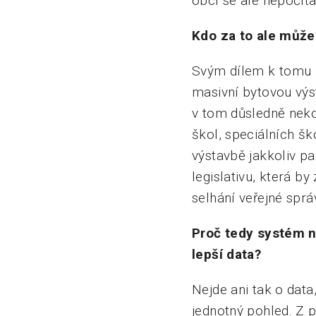
obcí se ale nepočíta
Kdo za to ale může?
Svým dílem k tomu p
masivní bytovou výst
v tom důsledně nekor
škol, speciálních šk
výstavbě jakkoliv pa
legislativu, která by
selhání veřejné sprá
Proč tedy systém 
lepší data?
Nejde ani tak o data
jednotný pohled. Z 