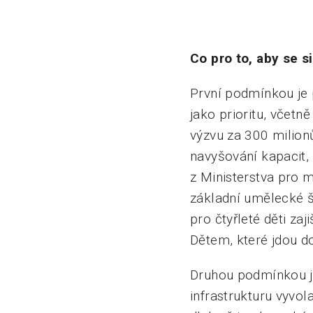
Co pro to, aby se s
První podmínkou je p
jako prioritu, včetn
výzvu za 300 milionů
navyšování kapacit,
z Ministerstva pro m
základní umělecké š
pro čtyřleté děti za
Dětem, které jdou do
Druhou podmínkou je
infrastrukturu vyvol