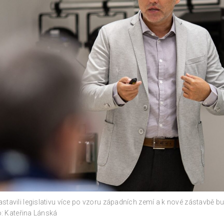
tavili legislativu více po vzoru západních zemí a k nové zástavbě bud
o: Kateřina Lánská