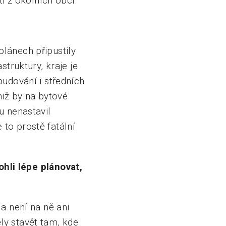
ti z okolních obcí.
lánech připustily
struktury, kraje je
budování i středních
niž by na bytové
u nenastavil
e to prostě fatální
li lépe plánovat,
a není na ně ani
ly stavět tam, kde