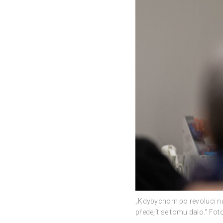
„Kdybychom po revoluci nas
předejít se tomu dalo.“ Fot