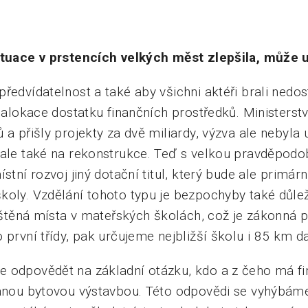
ituace v prstencích velkých měst zlepšila, může u
ředvídatelnost a také aby všichni aktéři brali nedo
ě alokace dostatku finančních prostředků. Ministerst
 a přišly projekty za dvě miliardy, výzva ale nebyla 
 ale také na rekonstrukce. Teď s velkou pravděpod
ístní rozvoj jiný dotační titul, který bude ale primá
koly. Vzdělání tohoto typu je bezpochyby také důl
jištěná místa v mateřských školách, což je zákonná 
 první třídy, pak určujeme nejbližší školu i 85 km d
 odpovědět na základní otázku, kdo a z čeho má fi
anou bytovou výstavbou. Této odpovědi se vyhýbáme už