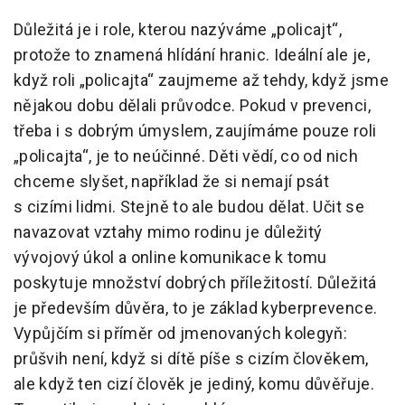
Důležitá je i role, kterou nazýváme „policajt“,
protože to znamená hlídání hranic. Ideální ale je,
když roli „policajta“ zaujmeme až tehdy, když jsme
nějakou dobu dělali průvodce. Pokud v prevenci,
třeba i s dobrým úmyslem, zaujímáme pouze roli
„policajta“, je to neúčinné. Děti vědí, co od nich
chceme slyšet, například že si nemají psát
s cizími lidmi. Stejně to ale budou dělat. Učit se
navazovat vztahy mimo rodinu je důležitý
vývojový úkol a online komunikace k tomu
poskytuje množství dobrých příležitostí. Důležitá
je především důvěra, to je základ kyberprevence.
Vypůjčím si příměr od jmenovaných kolegyň:
průšvih není, když si dítě píše s cizím člověkem,
ale když ten cizí člověk je jediný, komu důvěřuje.