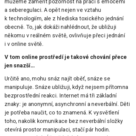
můžeme zaměřit pozornost na práci s emocemi
a seberegulaci. A opět nejen ve vztahu
k technologiím, ale z hlediska toxického jednání
obecně. To, jak dokáži nahlédnout, že ubližuji
někomu v reálném světě, ovlivňuje přeci jednání
i v online světě.
V tom online prostředí je takové chování přece
jen snazší…
Určitě ano, mohu snáz najít oběť, snáze se
manipuluje. Snáze ubližuji, když nejsem přítomna
bezprostřední reakci. Internet má tři základní
znaky: je anonymní, asynchronní a neverbální. Děti
je potřeba naučit, co to znamená. K vysvětlení
toho, nakolik komunikace bez neverbální složky
otevírá prostor manipulaci, stačí pár hodin.