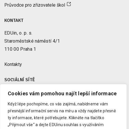
Průvodce pro zřizovatele škol
KONTAKT
EDUin, o. p. s.
Staroměstské náměstí 4/1
110 00 Praha 1
Kontakty
SOCIÁLNÍ SÍTĚ
Cookies vám pomohou najít lepší informace
Facebook
X
Když lépe pochopíme, co vás zajímá, nabídneme vám
Instagram
přesnější informační servis na míru a vždy najdete přesně
Youtube
ty informace, které potřebujete.
Klikněte na tlačítko
„Přijmout vše“ a dejte EDUinu souhlas s využíváním
LinkedIn