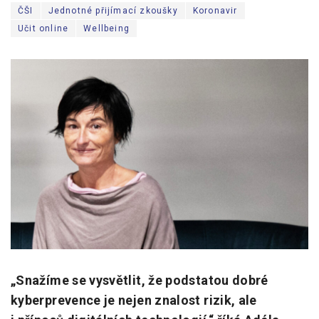
ČŠI
Jednotné přijímací zkoušky
Koronavir
Pro zřizovatele
Učit online
Wellbeing
Konference Lepší škola
Kápézetka - průvodce pro zřizovatele
Klub zřizovatelů
O nás
O nás
Partneři a dárci
Kontakty
„Snažíme se vysvětlit, že podstatou dobré
kyberprevence je nejen znalost rizik, ale