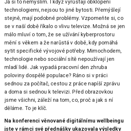
Já si to nemyslím. I když vyrůstají obklopení
technologiemi, nejsou to jiné bytosti. Přemýšlejí
stejně, mají podobné problémy. Vzpomeňte si, co
se v naší době říkalo o vlivu televize. Možná se jen
málo mluví o tom, že se užívání kyberprostoru
mění s věkem a že narůstá v době, kdy pomáhá
sytit specifické vývojové potřeby. Mimochodem,
technologie nebo sociální sítě nepoužívají jen
mladí lidé. Jak vypadá pracovní den zhruba
poloviny dospělé populace? Ráno si v práci
sednou za počítač, cestou z práce napíší zprávu
a doma si sednou k televizi. Před obrazovkou
jsme všichni, záleží na tom, co, proč a jak s ní
děláme. To je klíč.
Na konferenci věnované digitálnímu wellbeingu
jste v rámci své přednášky ukazovala výsledky