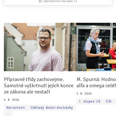
Přípravné třídy zachovejme.
M. Spurná: Hodnoc
Samotné vyškrtnutí jejich konce
alfa a omega celé
ze zákona ale nestačí
2. 8. 2026
6. 8. 2026
1. stupeň ZŠ
ČŠI
Nerovnosti
Odklady školní docházky
...