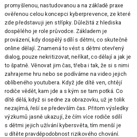
promyšlenou, nastudovanou a na základě praxe
ověřenou celou koncepci kyberprevence, ze které
zde představuji jen střípky. Důležitá z hlediska
dospělého je role průvodce. Základem je
provázení, kdy dospělý sdílí s dětmi, co skutečně
online dělají. Znamená to vést s dětmi otevřený
dialog, pouze nekritizovat, neříkat, co dělají a jak je
to špatně. Věnovat jim čas, třeba i tak, že si s nimi
zahrajeme hru nebo se podíváme na video jejich
oblíbeného youtubera. Když jde dítě ven, chtějí
rodiče vědět, kam jde a s kým se tam potká. Co
dítě dělá, když si sedne za obrazovku, už je tolik
nezajímá, řeší se především čas. Přitom výsledky
výzkumů jasně ukazují, že čím více rodiče sdílí
s dětmi jejich užívání kybersvěta, tím menší je
u dítěte pravděpodobnost rizikového chování.