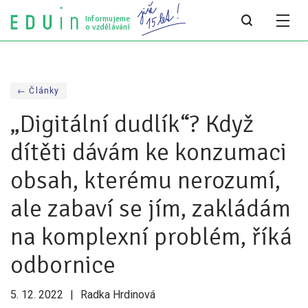
Informujeme
o vzdělávání
Všechny články
← Články
Všechny články
„Digitální dudlík“? Když
Týdeník bEDUin
dítěti dávám ke konzumaci
Analýzy
obsah, kterému nerozumí,
Audit vzdělávacího systému
ale zabaví se jím, zakládám
Všechny analýzy
na komplexní problém, říká
Pro média
odbornice
Tiskové zprávy
5. 12. 2022
Radka Hrdinová
Pro média