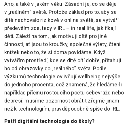
Ano, a také v jakém věku. Zásadní je, co se děje
v „reálném“ světě. Protože základ pro to, aby se
dítě nechovalo rizikově v online světě, se vytváří
především zde, tedy v IRL – in real life, jak říkají
děti. Záleží na tom, jak motivuji dítě pro jiné
činnosti, ať jsou to kroužky, společné výlety, čtení
knížek nebo to, že si doma povídáme. Když
vytvářím prostředí, kde se dítě cítí dobře, přitahuji
ho od obrazovky do „reálného“ světa. Podle
výzkumů technologie ovlivňují wellbeing nejvýše
do jednoho procenta, což znamená, že hledáme-li
například příčinu rostoucího počtu sebevražd nebo
depresí, musíme pozornost obrátit zřejmě jinam
než k technologiím, pravděpodobně spíše do IRL.
Patří digitální technologie do školy?