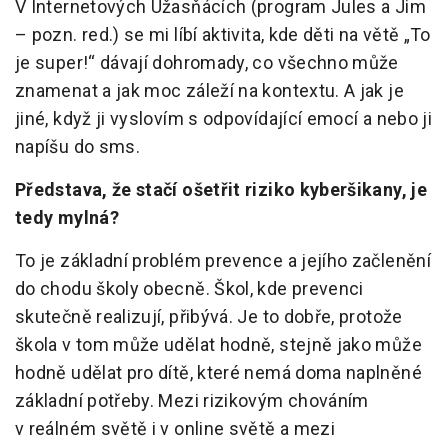
V Internetových Úžasňácích (program Jules a Jim
– pozn. red.) se mi líbí aktivita, kde děti na větě „To
je super!“ dávají dohromady, co všechno může
znamenat a jak moc záleží na kontextu. A jak je
jiné, když ji vyslovím s odpovídající emocí a nebo ji
napíšu do sms.
Představa, že stačí ošetřit riziko kyberšikany, je
tedy mylná?
To je základní problém prevence a jejího začlenění
do chodu školy obecně. Škol, kde prevenci
skutečně realizují, přibývá. Je to dobře, protože
škola v tom může udělat hodně, stejně jako může
hodně udělat pro dítě, které nemá doma naplněné
základní potřeby. Mezi rizikovým chováním
v reálném světě i v online světě a mezi