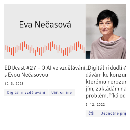
Pro zřizovatele
Konference Lepší škola
Kápézetka - průvodce pro zřizovatele
Klub zřizovatelů
O nás
EDUcast #27 – O AI ve vzdělávání
„Digitální dudlík“?
O nás
s Evou Nečasovou
dávám ke konzuma
Partneři a dárci
kterému nerozumí,
10. 3. 2023
jím, zakládám na 
Kontakty
Digitální vzdělávání
Učit online
problém, říká odb
5. 12. 2022
ČŠI
Jednotné přijí