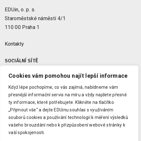
EDUin, o. p. s.
Staroměstské náměstí 4/1
110 00 Praha 1
Kontakty
SOCIÁLNÍ SÍTĚ
Cookies vám pomohou najít lepší informace
Facebook
X
Když lépe pochopíme, co vás zajímá, nabídneme vám
Instagram
přesnější informační servis na míru a vždy najdete přesně
Youtube
ty informace, které potřebujete.
Klikněte na tlačítko
„Přijmout vše“ a dejte EDUinu souhlas s využíváním
LinkedIn
souborů cookies a používání technologií k měření výsledků
vašeho brouzdání nebo k přizpůsobení webové stránky k
vaší spokojenosti.
Copyright © 2023 EDUin, o. p. s.