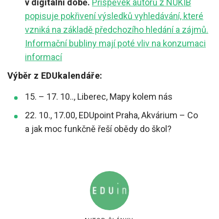
v digitální době.
Příspěvek autorů z NÚKIB
popisuje pokřivení výsledků vyhledávání, které
vzniká na základě předchozího hledání a zájmů.
Informační bubliny mají poté vliv na konzumaci
informací
Výběr z EDUkalendáře:
15. – 17. 10.., Liberec, Mapy kolem nás
22. 10., 17.00, EDUpoint Praha, Akvárium – Co
a jak moc funkčně řeší obědy do škol?