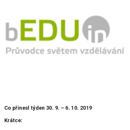
Pro zřizovatele
Konference Lepší škola
Kápézetka - průvodce pro zřizovatele
Klub zřizovatelů
O nás
O nás
Partneři a dárci
Kontakty
Co přinesl týden 30. 9. – 6. 10. 2019
Krátce: