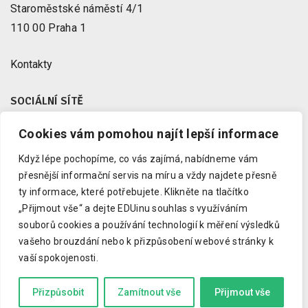
Staroměstské náměstí 4/1
110 00 Praha 1
Kontakty
SOCIÁLNÍ SÍTĚ
Cookies vám pomohou najít lepší informace
Facebook
X
Když lépe pochopíme, co vás zajímá, nabídneme vám
Instagram
přesnější informační servis na míru a vždy najdete přesně
Youtube
ty informace, které potřebujete.
Klikněte na tlačítko
„Přijmout vše“ a dejte EDUinu souhlas s využíváním
LinkedIn
souborů cookies a používání technologií k měření výsledků
vašeho brouzdání nebo k přizpůsobení webové stránky k
vaší spokojenosti.
Copyright © 2023 EDUin, o. p. s.
Informujeme o vzdělávání.
Přizpůsobit
Zamítnout vše
Přijmout vše
Kód zkrotil
Drdek.cz
a grafiku
Marcela Schneiberková