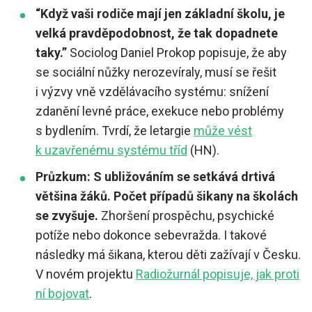
“Když vaši rodiče mají jen základní školu, je
velká pravděpodobnost, že tak dopadnete
taky.”
Sociolog Daniel Prokop popisuje, že aby
se sociální nůžky nerozevíraly, musí se řešit
i výzvy vně vzdělávacího systému: snížení
zdanění levné práce, exekuce nebo problémy
s bydlením. Tvrdí, že letargie
může vést
k uzavřenému systému tříd
(HN).
Průzkum: S ubližováním se setkává drtivá
většina žáků. Počet případů šikany na školách
se zvyšuje.
Zhoršení prospěchu, psychické
potíže nebo dokonce sebevražda. I takové
následky má šikana, kterou děti zažívají v Česku.
V novém projektu
Radiožurnál popisuje, jak proti
ní bojovat
.