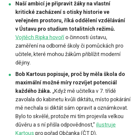
Naší ambicí je připravit žáky na vlastní
kritické zacházení s otisky historie ve
veřejném prostoru, říká oddělení vzdělávání
v Ústavu pro studium totalitních režimů.
Vojtěch Ripka hovoří
o činnosti ústavu,
zaměření na odborné školy či pomůckách pro
učitele, které mohou žákům přiblížit moderní
dějiny.
Bob Kartous popisuje, proč by měla škola do
maximální možné míry rozvíjet potenciál
každého žáka.
„Když mě učitelka v 7. třídě
zavolala do kabinetu kvůli diktátu, místo pokárání
mě nechala si diktát sám opravit a oznámkovat.
Bylo to skvělé, protože mi tím projevila velkou
důvěru a s ní přišla odpovědnost,“
ilustruje
Kartous
pro pořad Občanka (ČT D).