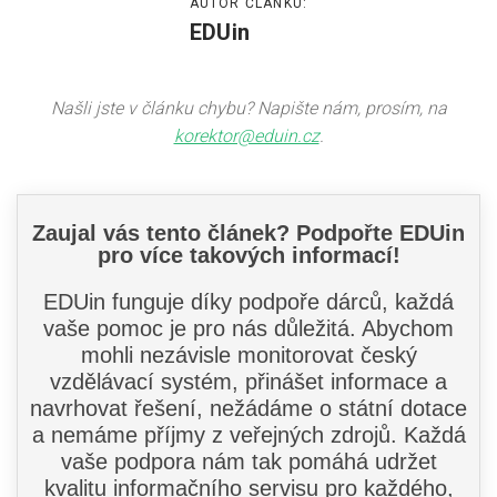
AUTOR ČLÁNKU:
EDUin
Našli jste v článku chybu? Napište nám, prosím, na
korektor@eduin.cz
.