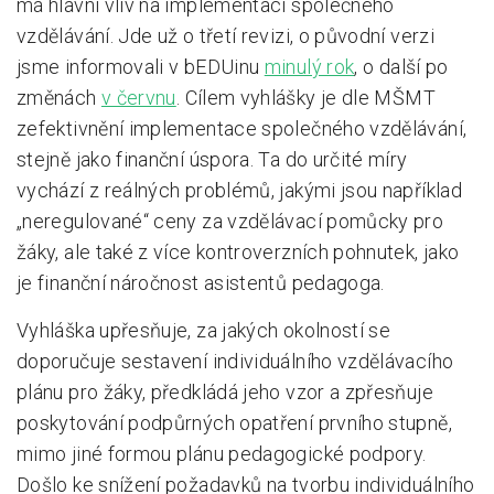
má hlavní vliv na implementaci společného
vzdělávání. Jde už o třetí revizi, o původní verzi
jsme informovali v bEDUinu
minulý rok
, o další po
změnách
v červnu
. Cílem vyhlášky je dle MŠMT
zefektivnění implementace společného vzdělávání,
stejně jako finanční úspora. Ta do určité míry
vychází z reálných problémů, jakými jsou například
„neregulované“ ceny za vzdělávací pomůcky pro
žáky, ale také z více kontroverzních pohnutek, jako
je finanční náročnost asistentů pedagoga.
Vyhláška upřesňuje, za jakých okolností se
doporučuje sestavení individuálního vzdělávacího
plánu pro žáky, předkládá jeho vzor a zpřesňuje
poskytování podpůrných opatření prvního stupně,
mimo jiné formou plánu pedagogické podpory.
Došlo ke snížení požadavků na tvorbu individuálního