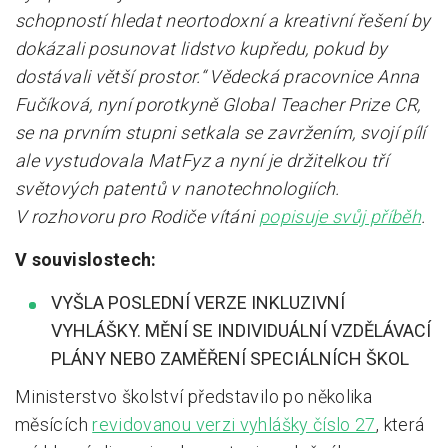
schopností hledat neortodoxní a kreativní řešení by
dokázali posunovat lidstvo kupředu, pokud by
dostávali větší prostor.“ Vědecká pracovnice Anna
Fučíková, nyní porotkyně Global Teacher Prize CR,
se na prvním stupni setkala se zavržením, svojí pílí
ale vystudovala MatFyz a nyní je držitelkou tří
světových patentů v nanotechnologiích.
V rozhovoru pro Rodiče vítáni
popisuje svůj příběh
.
V souvislostech:
VYŠLA POSLEDNÍ VERZE INKLUZIVNÍ
VYHLÁŠKY. MĚNÍ SE INDIVIDUÁLNÍ VZDĚLÁVACÍ
PLÁNY NEBO ZAMĚŘENÍ SPECIÁLNÍCH ŠKOL
Ministerstvo školství představilo po několika
měsících
revidovanou verzi vyhlášky číslo 27
, která