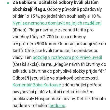
Za Babišem. Učitelské odbory kvůli platům
obcházejí Plagu.
Odbory původně požadovaly
přidání o 15 %, po jednáních souhlasily s 10 %.
Nyní se nemohou domluvit na jejich rozdělení
(iDnes). Plaga navrhuje zvednutí tarifu pro
všechny třídy o 2 700 korun a odměny
o v průměru 900 korun. Odboráři požadují vše do
tarifů. Chtějí se kvůli tomu sejít s předsedou
vlády. Ten
později v rozhovoru pro Právo uvedl
(Česká škola), že mu „Plagův návrh tři čtvrtiny do
základu a čtvrtina do pohyblivé složky přijde fér.“
Odboráři jsou stále ve stávkové pohotovosti.
Komentář Boba Kartouse
zdůrazňující potřebu
navyšování platů v tarifní i netarifní složce
publikovaly Hospodářské noviny. Detail k tématu
najdete v minulém
beduinu
.