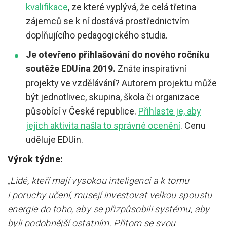
kvalifikace
, ze které vyplývá, že celá třetina
zájemců se k ní dostává
prostřednictvím
doplňujícího pedagogického studia.
Je otevřeno přihlašování do nového ročníku
soutěže EDUína 2019
.
Znáte inspirativní
projekty ve vzdělávání? Autorem projektu může
být jednotlivec, skupina, škola či organizace
působící v České republice.
Přihlaste je, aby
jejich aktivita našla to správné ocenění
. Cenu
uděluje EDUin.
Výrok týdne:
„Lidé, kteří mají vysokou inteligenci a k tomu
i poruchy učení, musejí investovat velkou spoustu
energie do toho, aby se přizpůsobili systému, aby
byli podobnější ostatním. Přitom se svou