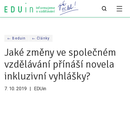
Informujeme
o vzdělávání
Všechny články
← Beduin
← Články
Všechny články
Jaké změny ve společném
Týdeník bEDUin
vzdělávání přínáší novela
Analýzy
inkluzivní vyhlášky?
Audit vzdělávacího systému
7. 10. 2019
EDUin
Všechny analýzy
Pro média
Tiskové zprávy
Pro média