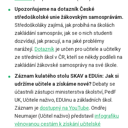
Upozorňujeme na dotazník České
středoškolské unie žákovským samosprávám.
Středoškoláky zajímá, jak probíhá na školách
zakládání samospráv, jak se o nich studenti
dozvídají, jak pracují, a na jaké problémy
narážejí.
Dotazník
je určen pro učitele a učitelky
ze středních škol v ČR, kteří se někdy podíleli na
zakládání žákovské samosprávy na své škole.
Záznam kulatého stolu SKAV a EDUin: Jak si
udržíme učitele a získáme nové?
Debaty se
účastnili zástupci ministerstva školství, PedF
UK, Učitele naživo, EDUinu a základních škol.
Záznam je
dostupný na YouTube
. Ondřej
Neumajer (Učitel naživo) představil
infografiku
věnovanou cestám k získání učitelské