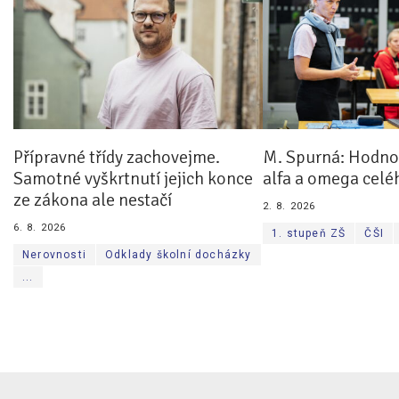
Přípravné třídy zachovejme.
M. Spurná: Hodnoc
Samotné vyškrtnutí jejich konce
alfa a omega celé
ze zákona ale nestačí
2. 8. 2026
6. 8. 2026
1. stupeň ZŠ
ČŠI
Nerovnosti
Odklady školní docházky
...