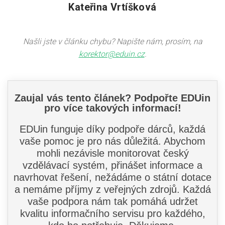
Kateřina Vrtíšková
Našli jste v článku chybu? Napište nám, prosím, na
korektor@eduin.cz
.