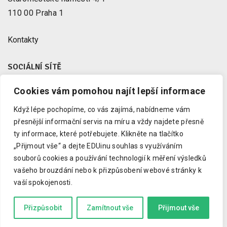
110 00 Praha 1
Kontakty
SOCIÁLNÍ SÍTĚ
Cookies vám pomohou najít lepší informace
Facebook
X
Když lépe pochopíme, co vás zajímá, nabídneme vám
Instagram
přesnější informační servis na míru a vždy najdete přesně
Youtube
ty informace, které potřebujete.
Klikněte na tlačítko
„Přijmout vše“ a dejte EDUinu souhlas s využíváním
LinkedIn
souborů cookies a používání technologií k měření výsledků
vašeho brouzdání nebo k přizpůsobení webové stránky k
vaší spokojenosti.
Copyright © 2023 EDUin, o. p. s.
Informujeme o vzdělávání.
Přizpůsobit
Zamítnout vše
Přijmout vše
Kód zkrotil
Drdek.cz
a grafiku
Marcela Schneiberková