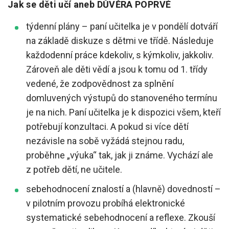
Jak se děti učí aneb DŮVĚRA POPRVÉ
týdenní plány – paní učitelka je v pondělí dotváří
na základě diskuze s dětmi ve třídě. Následuje
každodenní práce kdekoliv, s kýmkoliv, jakkoliv.
Zároveň ale děti vědí a jsou k tomu od 1. třídy
vedené, že zodpovědnost za splnění
domluvených výstupů do stanoveného termínu
je na nich. Paní učitelka je k dispozici všem, kteří
potřebují konzultaci. A pokud si více dětí
nezávisle na sobě vyžádá stejnou radu,
proběhne „výuka“ tak, jak ji známe. Vychází ale
z potřeb dětí, ne učitele.
sebehodnocení znalostí a (hlavně) dovedností –
v pilotním provozu probíhá elektronické
systematické sebehodnocení a reflexe. Zkouší