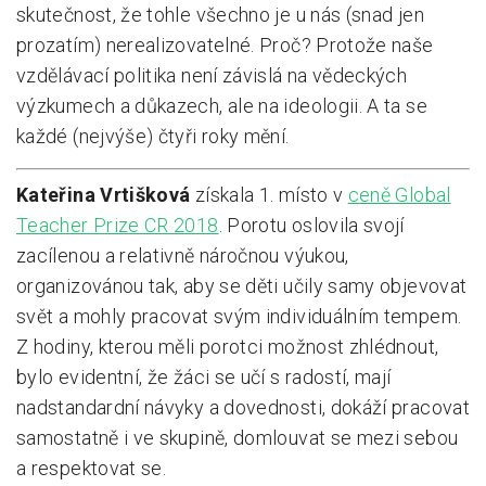
skutečnost, že tohle všechno je u nás (snad jen
prozatím) nerealizovatelné. Proč? Protože naše
vzdělávací politika není závislá na vědeckých
výzkumech a důkazech, ale na ideologii. A ta se
každé (nejvýše) čtyři roky mění.
Kateřina Vrtišková
získala 1. místo v
ceně Global
Teacher Prize CR 2018
. Porotu oslovila svojí
zacílenou a relativně náročnou výukou,
organizovánou tak, aby se děti učily samy objevovat
svět a mohly pracovat svým individuálním tempem.
Z hodiny, kterou měli porotci možnost zhlédnout,
bylo evidentní, že žáci se učí s radostí, mají
nadstandardní návyky a dovednosti, dokáží pracovat
samostatně i ve skupině, domlouvat se mezi sebou
a respektovat se.