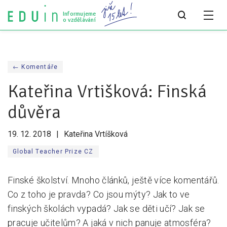
Informujeme
o vzdělávání
Všechny články
← Komentáře
Všechny články
Kateřina Vrtišková: Finská
Týdeník bEDUin
důvěra
Analýzy
19. 12. 2018
Kateřina Vrtíšková
Audit vzdělávacího systému
Global Teacher Prize CZ
Všechny analýzy
Finské školství. Mnoho článků, ještě více komentářů.
Pro média
Co z toho je pravda? Co jsou mýty? Jak to ve
Tiskové zprávy
finských školách vypadá? Jak se děti učí? Jak se
pracuje učitelům? A jaká v nich panuje atmosféra?
Pro média