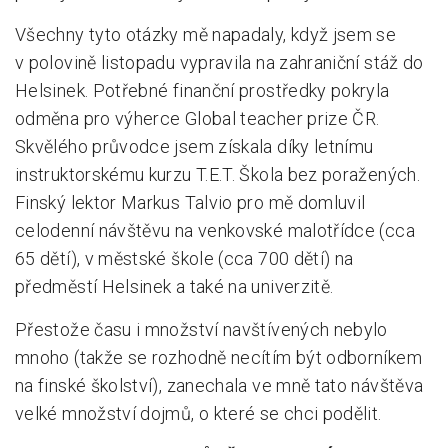
Všechny tyto otázky mě napadaly, když jsem se
Pro zřizovatele
v polovině listopadu vypravila na zahraniční stáž do
Konference Lepší škola
Helsinek. Potřebné finanční prostředky pokryla
odměna pro výherce Global teacher prize ČR.
Kápézetka - průvodce pro zřizovatele
Skvělého průvodce jsem získala díky letnímu
Klub zřizovatelů
instruktorskému kurzu T.E.T. Škola bez poražených.
O nás
Finský lektor Markus Talvio pro mě domluvil
celodenní návštěvu na venkovské malotřídce (cca
O nás
65 dětí), v městské škole (cca 700 dětí) na
Partneři a dárci
předměstí Helsinek a také na univerzitě.
Kontakty
Přestože času i množství navštívených nebylo
mnoho (takže se rozhodně necítím být odborníkem
na finské školství), zanechala ve mně tato návštěva
velké množství dojmů, o které se chci podělit.