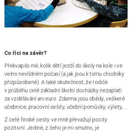
Co říci na závěr?
Překvapilo mě, kolik dětí jezdí do školy na kole i ve
velmi nevlídném počasí (a jak jsou k tomu chodníky
přizpůsobené). A také skutečnost, že rodiče
v průběhu celé základní školní docházky nezaplatí
za vzdělávání ani euro. Zdarma jsou obědy, veškeré
učebnice, pracovní sešity, učební pomůcky, výlety, …
Z celé finské cesty ve mně převažují pocity
pozitivní. Jediné, z čeho je mi smutno, je