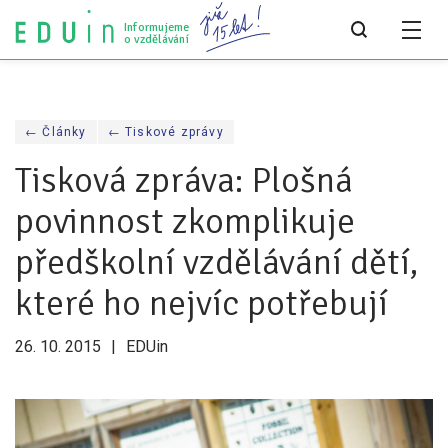
Informujeme
o vzdělávání
Všechny články
← Články
← Tiskové zprávy
Všechny články
Tisková zpráva: Plošná
Týdeník bEDUin
povinnost zkomplikuje
Analýzy
předškolní vzdělávání dětí,
Audit vzdělávacího systému
které ho nejvíc potřebují
Všechny analýzy
26. 10. 2015
EDUin
Pro média
Tiskové zprávy
Pro média