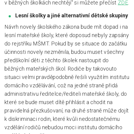
v běžných školkách nechtějí“ si můžete přečíst
ZDE
.
Lesní školky a jiné alternativní dětské skupiny
Návrh novely školského zákona bude mít dopad i na
lesní mateřské školy, které doposud nebyly zapsány
do rejstříku MŠMT. Pokud by se situace do začátku
účinnosti novely nezměnila, budou muset všechny
předškolní děti z těchto školek nastoupit do
běžných mateřských škol. Rodiče by takovouto
situaci velmi pravděpodobně řešili využitím institutu
domácího vzdělávání, což na jedné straně přidá
administrativu ředitelce/řediteli mateřské školy, do
které se bude muset dítě přihlásit a chodit na
pravidelná přezkušovaní, na druhé straně může dojít
k diskriminaci rodin, které kvůli nedostatečnému
vzdělání rodičů nebudou moci institutu domácího