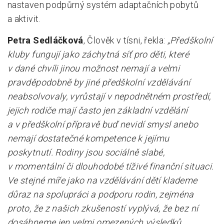
nastaven podpůrný systém adaptačních pobytů
a aktivit.
Petra Sedláčková
, Člověk v tísni, řekla:
„Předškolní
kluby fungují jako záchytná síť pro děti, které
v dané chvíli jinou možnost nemají a velmi
pravděpodobně by jiné předškolní vzdělávání
neabsolvovaly, vyrůstají v nepodnětném prostředí,
jejich rodiče mají často jen základní vzdělání
a v předškolní přípravě buď nevidí smysl anebo
nemají dostatečné kompetence k jejímu
poskytnutí. Rodiny jsou sociálně slabé,
v momentální či dlouhodobé tíživé finanční situaci.
Ve stejné míře jako na vzdělávání dětí klademe
důraz na spolupráci a podporu rodin, zejména
proto, že z našich zkušeností vyplývá, že bez ní
dosáhneme jen velmi omezených výsledků