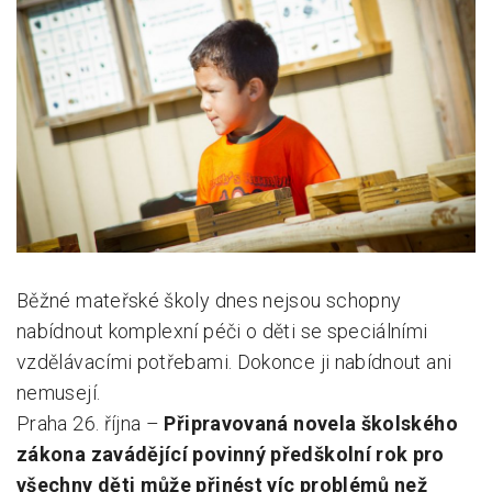
Pro zřizovatele
Konference Lepší škola
Kápézetka - průvodce pro zřizovatele
Klub zřizovatelů
O nás
O nás
Běžné mateřské školy dnes nejsou schopny
Partneři a dárci
nabídnout komplexní péči o děti se speciálními
Kontakty
vzdělávacími potřebami. Dokonce ji nabídnout ani
nemusejí.
Praha 26. října –
Připravovaná novela školského
zákona zavádějící povinný předškolní rok pro
všechny děti může přinést víc problémů než