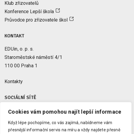
Klub zřizovatelů
Konference Lepší škola
Průvodce pro zřizovatele škol
KONTAKT
EDUin, o. p. s.
Staroměstské náměstí 4/1
110 00 Praha 1
Kontakty
SOCIÁLNÍ SÍTĚ
Cookies vám pomohou najít lepší informace
Facebook
X
Když lépe pochopíme, co vás zajímá, nabídneme vám
Instagram
přesnější informační servis na míru a vždy najdete přesně