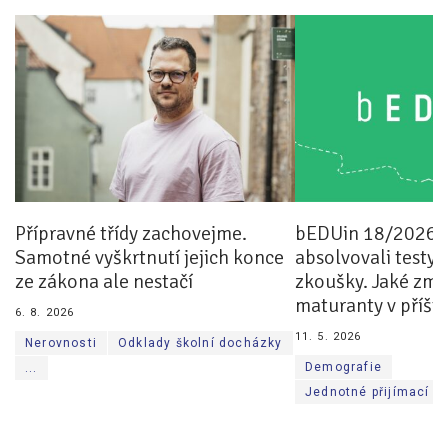
Pro zřizovatele
Konference Lepší škola
Kápézetka - průvodce pro zřizovatele
Klub zřizovatelů
O nás
Přípravné třídy zachovejme.
bEDUin 18/2026: 
O nás
Samotné vyškrtnutí jejich konce
absolvovali testy 
Partneři a dárci
ze zákona ale nestačí
zkoušky. Jaké změ
maturanty v příšt
6. 8. 2026
Kontakty
11. 5. 2026
Nerovnosti
Odklady školní docházky
Demografie
...
Jednotné přijímací z