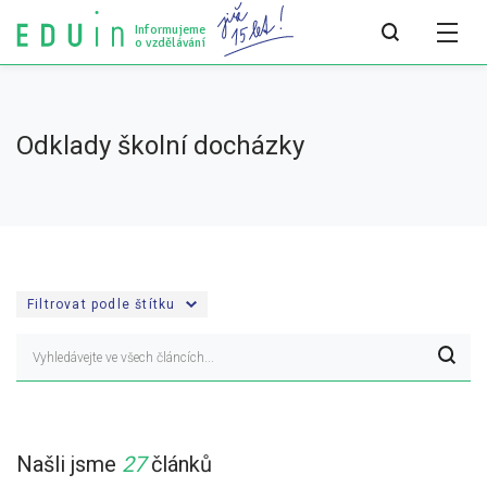
Informujeme
o vzdělávání
Všechny články
Odklady školní docházky
Všechny články
Týdeník bEDUin
Analýzy
Filtrovat podle štítku
Audit vzdělávacího systému
Všechny analýzy
Pro média
Tiskové zprávy
Našli jsme
27
článků
Pro média