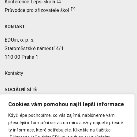
Konference Lepší škola
Průvodce pro zřizovatele škol
KONTAKT
EDUin, o. p. s.
Staroměstské náměstí 4/1
110 00 Praha 1
Kontakty
SOCIÁLNÍ SÍTĚ
Cookies vám pomohou najít lepší informace
Facebook
X
Když lépe pochopíme, co vás zajímá, nabídneme vám
Instagram
přesnější informační servis na míru a vždy najdete přesně
Youtube
ty informace, které potřebujete.
Klikněte na tlačítko