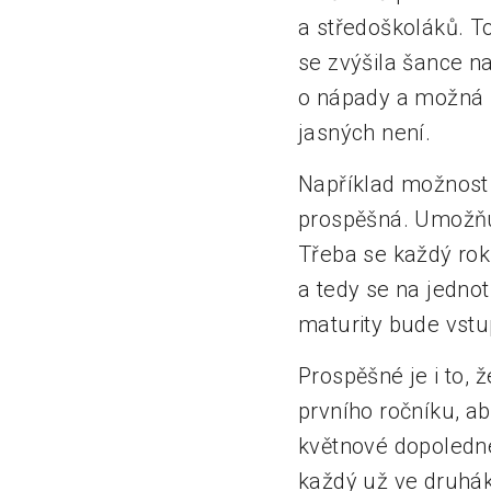
a středoškoláků. To
se zvýšila šance n
o nápady a možná ř
jasných není.
Například možnost
prospěšná. Umožňu
Třeba se každý rok
a tedy se na jednotl
maturity bude vstu
Prospěšné je i to, 
prvního ročníku, ab
květnové dopoledne 
každý už ve druhá