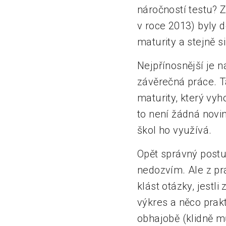
náročností testu? 
v roce 2013) byly d
maturity a stejně s
Nejpřínosnější je n
závěrečná práce. Ta
maturity, který vy
to není žádná nov
škol ho využívá.
Opět správný postu
nedozvím. Ale z prá
klást otázky, jestli
výkres a něco prakt
obhajobě (klidně mů