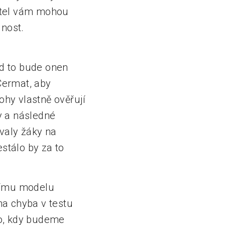
čitel vám mohou
dnost.
ád to bude onen
 Cermat, aby
ohy vlastně ověřují
y a následné
ovaly žáky na
stálo by za to
tnímu modelu
dna chyba v testu
 to, kdy budeme