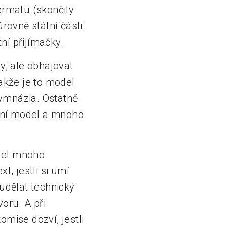
ermatu (skončily
úrovně státní části
tní přijímačky.
y, ale obhajovat
takže je to model
ymnázia. Ostatně
tní model a mnoho
atel mnoho
t, jestli si umí
í udělat technický
oru. A při
omise dozví, jestli