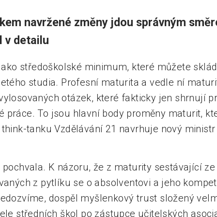
íkem navržené změny jdou správným směre
 v detailu
y jako středoškolské minimum, které můžete sklá
etého studia. Profesní maturita a vedle ní maturi
ylosovaných otázek, které fakticky jen shrnují p
 práce. To jsou hlavní body proměny maturit, kt
think-tanku Vzdělávání 21 navrhuje nový ministr 
 pochvala. K názoru, že z maturity sestávající z
ovaných z pytlíku se o absolventovi a jeho kompe
nedozvíme, dospěl myšlenkový trust složený velmi
ele středních škol po zástupce učitelských asoci