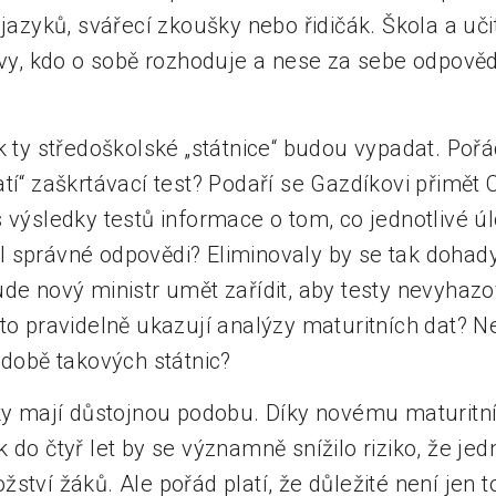
z jazyků, svářecí zkoušky nebo řidičák. Škola a u
o vy, kdo o sobě rozhoduje a nese za sebe odpově
ak ty středoškolské „státnice“ budou vypadat. Poř
tí“ zaškrtávací test? Podaří se Gazdíkovi přimět
 výsledky testů informace o tom, co jednotlivé úl
 správné odpovědi? Eliminovaly by se tak dohad
ude nový ministr umět zařídit, aby testy nevyhaz
to pravidelně ukazují analýzy maturitních dat? Ne
odobě takových státnic?
yky mají důstojnou podobu. Díky novému maturi
 do čtyř let by se významně snížilo riziko, že je
ství žáků. Ale pořád platí, že důležité není jen