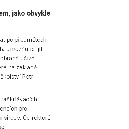
m, jako obvykle
dat po předmětech
ta umožňující jít
robrané učivo,
eré na základě
školství Petr
e zaškrtávacích
tencích pro
 široce. Od rektorů
ací