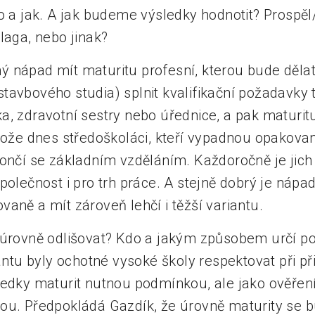
o a jak. A jak budeme výsledky hodnotit? Prospěl
laga, nebo jinak?
 nápad mít maturitu profesní, kterou bude dělat
tavbového studia) splnit kvalifikační požadavky t
a, zdravotní sestry nebo úřednice, a pak maturit
otože dnes středoškoláci, kteří vypadnou opakova
ončí se základním vzděláním. Každoročně je jich p
polečnost i pro trh práce. A stejně dobrý je nápa
aně a mít zároveň lehčí i těžší variantu.
 úrovně odlišovat? Kdo a jakým způsobem určí p
iantu byly ochotné vysoké školy respektovat při př
ledky maturit nutnou podmínkou, ale jako ověření
ou. Předpokládá Gazdík, že úrovně maturity se b