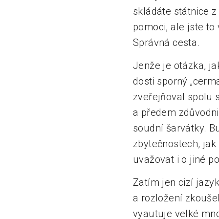
skládáte státnice 
pomoci, ale jste t
Správná cesta.
Jenže je otázka, j
dosti sporný „cerma
zveřejňoval spolu s
a předem zdůvodnil
soudní šarvátky. B
zbytečnostech, jak 
uvažovat i o jiné p
Zatím jen cizí jaz
a rozložení zkoušek
vyautuje velké množ