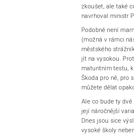
zkoušet, ale také c
navrhoval ministr P
Podobně není marný
(možná v rámci nás
městského strážník
jít na vysokou. Pr
maturitním testu, k
Škoda pro ně, pro s
můžete dělat opakov
Ale co bude ty dvě
její náročnější var
Dnes jsou sice výs
vysoké školy neber