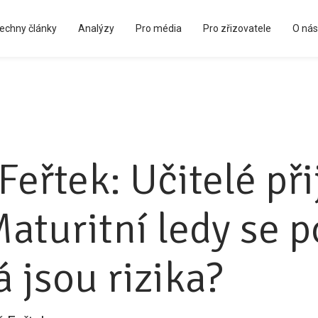
echny články
Analýzy
Pro média
Pro zřizovatele
O nás
Kápézetka - průvodce pro zřizovatele
eřtek: Učitelé př
Maturitní ledy se 
á jsou rizika?