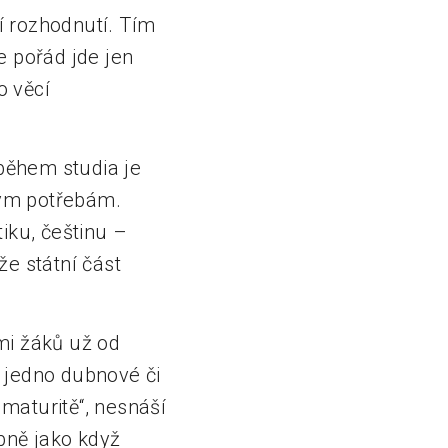
ní rozhodnutí. Tím
e pořád jde jen
o věcí
během studia je
vým potřebám.
iku, češtinu –
že státní část
ami žáků už od
ž jedno dubnové či
 maturitě“, nesnáší
bně jako když