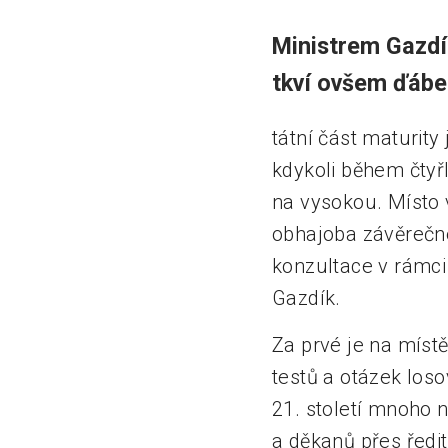
Ministrem Gazd
tkví ovšem ďábel
tátní část maturit
kdykoli během čtyřl
na vysokou. Místo v
obhajoba závěrečné
konzultace v rámci 
Gazdík.
Za prvé je na místě
testů a otázek los
21. století mnoho 
a děkanů přes ředit