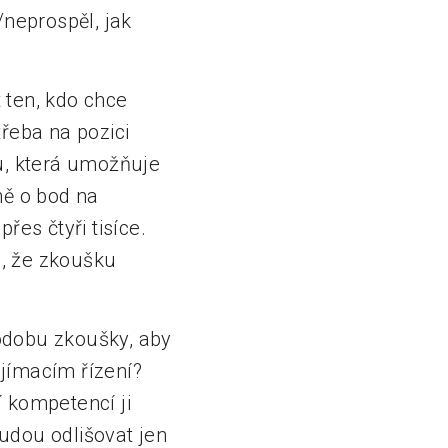
/neprospěl, jak
 ten, kdo chce
řeba na pozici
u, která umožňuje
ně o bod na
řes čtyři tisíce.
d, že zkoušku
odobu zkoušky, aby
ijímacím řízení?
 kompetencí ji
udou odlišovat jen