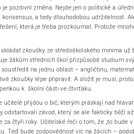
 je pozitivní změna. Nejde jen o politické a úřed
a konsensus, a tedy dlouhodobou udržitelnost. Al
ešení, která je třeba prozkoumat. Protože mnoh
 skládat zkoušky ze středoškolského minima už 
je žákům středních škol přizpůsobit studium s
 soustředit na jednu oblast – angličtinu, matemat
ivé zkoušky lépe připravit. A složit je musí, proto
penkou k školní části ve čtvrťáku.
že učitelé přijdou o bič, kterým práskají nad hlav
y odstartovali závod, který se ale fakticky běží a
za čtyři roky. Učitelské řeči o tom, že „to bude v
ku. Teď bude zodpovědnost víc na žácích – podo