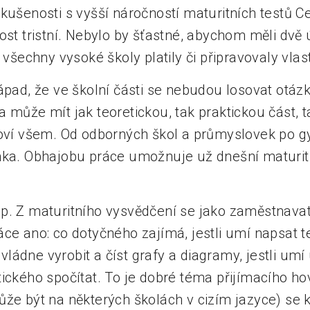
Zkušenosti s vyšší náročností maturitních testů C
ost tristní. Nebylo by šťastné, abychom měli dvě 
i všechny vysoké školy platily či připravovaly vlas
ápad, že ve školní části se nebudou losovat otázk
 může mít jak teoretickou, tak praktickou část, 
hoví všem. Od odborných škol a průmyslovek po g
inka. Obhajobu práce umožnuje už dnešní maturi
p. Z maturitního vysvědčení se jako zaměstnav
ce ano: co dotyčného zajímá, jestli umí napsat tex
 zvládne vyrobit a číst grafy a diagramy, jestli um
ického spočítat. To je dobré téma přijímacího hov
že být na některých školách v cizím jazyce) se k