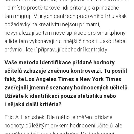
To místo prostě takové lidi přitahuje a přirozeně
tam migrují. V jiných centrech pracovního trhu však
požadavky na kreativitu nejsou primární,
nevynalézají se tam nové aplikace pro smartphony
a lidé tam vykonávají rutinnější činnosti. Jako třeba
právníci, kteří připravují obchodní kontrakty…
Vaše metoda identifikace přidané hodnoty
učitelů vzbuzuje značnou kontroverzi. Tu posílil
fakt, že Los Angeles Times a New York Times
zveřejnili jmenné seznamy hodnocených učitelů.
Užíváte k identifikaci pouze statistiku nebo
i nějaká další kritéria?
Eric A. Hanushek: Dle mého je měření přidané
hodnoty důležitým prvkem hodnocení učitelů, ale
nemělo by být zdaleka jediným. Do hodnocení