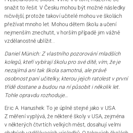
snažit to řešit. V Česku mohou být možné následky
ničivější, protože takoví učitelé mohou ve školách
přežívat mnoho let. Mohou dětem školu a učení
nejmenším znechutit, v horším případě jim vážně
vzdělanostně ublížit…
Daniel Münich: Z vlastního pozorování mladších
kolegů, kteří vybírají školu pro své dítě, vím, že je
nezajímá ani tak škola samotná, ale právě
osobnost paní učitelky, kterou jejich ratolest v první
třídě dostane a budou na ní působit i několik let.
Tohle opravdu rozhoduje…
Eric A. Hanushek: To je úplně stejné jako v USA.
Z měření vyplývá, že některé školy v USA, zejména
v některých čtvrtích velkých měst, dosahují velmi
chabých vzdělávacích výsledků. O takových školách