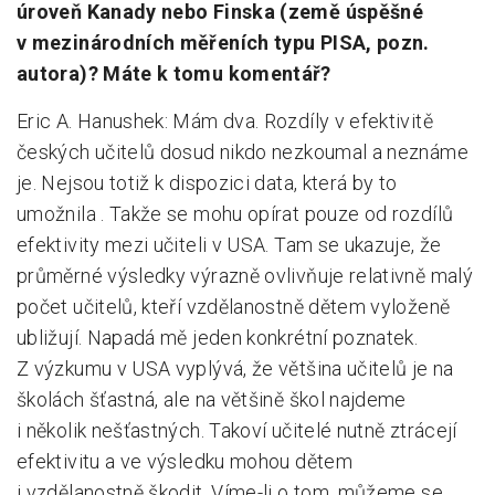
úroveň Kanady nebo Finska (země úspěšné
v mezinárodních měřeních typu PISA, pozn.
autora)? Máte k tomu komentář?
Eric A. Hanushek: Mám dva. Rozdíly v efektivitě
českých učitelů dosud nikdo nezkoumal a neznáme
je. Nejsou totiž k dispozici data, která by to
umožnila . Takže se mohu opírat pouze od rozdílů
efektivity mezi učiteli v USA. Tam se ukazuje, že
průměrné výsledky výrazně ovlivňuje relativně malý
počet učitelů, kteří vzdělanostně dětem vyloženě
ubližují. Napadá mě jeden konkrétní poznatek.
Z výzkumu v USA vyplývá, že většina učitelů je na
školách šťastná, ale na většině škol najdeme
i několik nešťastných. Takoví učitelé nutně ztrácejí
efektivitu a ve výsledku mohou dětem
i vzdělanostně škodit. Víme-li o tom, můžeme se