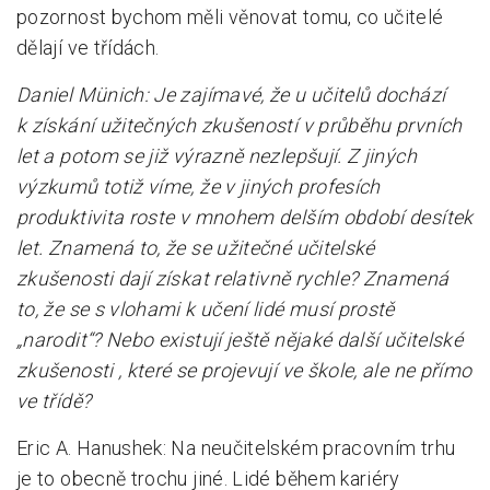
pozornost bychom měli věnovat tomu, co učitelé
dělají ve třídách.
Daniel Münich: Je zajímavé, že u učitelů dochází
k získání užitečných zkušeností v průběhu prvních
let a potom se již výrazně nezlepšují. Z jiných
výzkumů totiž víme, že v jiných profesích
produktivita roste v mnohem delším období desítek
let. Znamená to, že se užitečné učitelské
zkušenosti dají získat relativně rychle? Znamená
to, že se s vlohami k učení lidé musí prostě
„narodit“? Nebo existují ještě nějaké další učitelské
zkušenosti , které se projevují ve škole, ale ne přímo
ve třídě?
Eric A. Hanushek: Na neučitelském pracovním trhu
je to obecně trochu jiné. Lidé během kariéry