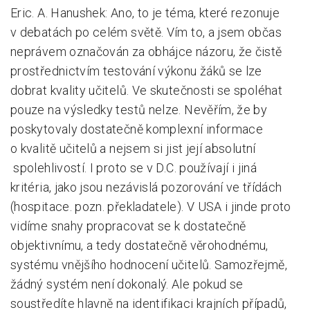
Eric. A. Hanushek: Ano, to je téma, které rezonuje
v debatách po celém světě. Vím to, a jsem občas
neprávem označován za obhájce názoru, že čistě
prostřednictvím testování výkonu žáků se lze
dobrat kvality učitelů. Ve skutečnosti se spoléhat
pouze na výsledky testů nelze. Nevěřím, že by
poskytovaly dostatečně komplexní informace
o kvalitě učitelů a nejsem si jist její absolutní
spolehlivostí. I proto se v D.C. používají i jiná
kritéria, jako jsou nezávislá pozorování ve třídách
(hospitace. pozn. překladatele). V USA i jinde proto
vidíme snahy propracovat se k dostatečně
objektivnímu, a tedy dostatečně věrohodnému,
systému vnějšího hodnocení učitelů. Samozřejmě,
žádný systém není dokonalý. Ale pokud se
soustředíte hlavně na identifikaci krajních případů,