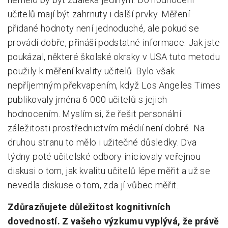
učitelů mají být zahrnuty i další prvky. Měření
přidané hodnoty není jednoduché, ale pokud se
provádí dobře, přináší podstatné informace. Jak jste
poukázal, některé školské okrsky v USA tuto metodu
použily k měření kvality učitelů. Bylo však
nepříjemným překvapením, když Los Angeles Times
publikovaly jména 6 000 učitelů s jejich
hodnocením. Myslím si, že řešit personální
záležitosti prostřednictvím médií není dobré. Na
druhou stranu to mělo i užitečné důsledky. Dva
týdny poté učitelské odbory iniciovaly veřejnou
diskusi o tom, jak kvalitu učitelů lépe měřit a už se
nevedla diskuse o tom, zda jí vůbec měřit.
Zdůrazňujete důležitost kognitivních
dovedností. Z vašeho výzkumu vyplývá, že právě