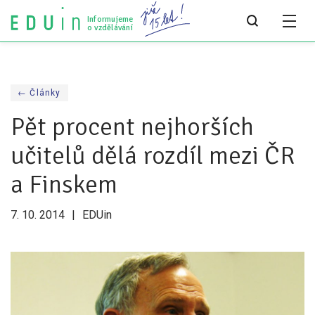
Informujeme
o vzdělávání
Všechny články
← Články
Všechny články
Pět procent nejhorších
Týdeník bEDUin
učitelů dělá rozdíl mezi ČR
Analýzy
a Finskem
Audit vzdělávacího systému
7. 10. 2014
EDUin
Všechny analýzy
Pro média
Tiskové zprávy
Pro média