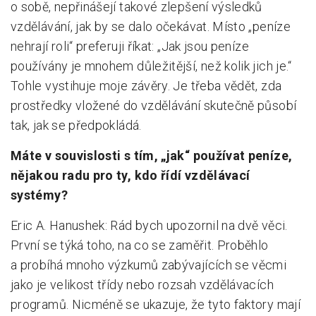
o sobě, nepřinášejí takové zlepšení výsledků
vzdělávání, jak by se dalo očekávat. Místo „peníze
nehrají roli“ preferuji říkat: „Jak jsou peníze
používány je mnohem důležitější, než kolik jich je.“
Tohle vystihuje moje závěry. Je třeba vědět, zda
prostředky vložené do vzdělávání skutečně působí
tak, jak se předpokládá.
Máte v souvislosti s tím, „jak“ používat peníze,
nějakou radu pro ty, kdo řídí vzdělávací
systémy?
Eric A. Hanushek: Rád bych upozornil na dvě věci.
První se týká toho, na co se zaměřit. Proběhlo
a probíhá mnoho výzkumů zabývajících se věcmi
jako je velikost třídy nebo rozsah vzdělávacích
programů. Nicméně se ukazuje, že tyto faktory mají