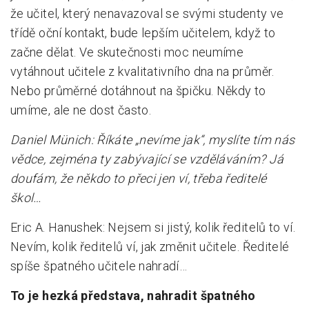
že učitel, který nenavazoval se svými studenty ve
třídě oční kontakt, bude lepším učitelem, když to
začne dělat. Ve skutečnosti moc neumíme
vytáhnout učitele z kvalitativního dna na průměr.
Nebo průměrné dotáhnout na špičku. Někdy to
umíme, ale ne dost často.
Daniel Münich: Říkáte „nevíme jak“, myslíte tím nás
vědce, zejména ty zabývající se vzděláváním? Já
doufám, že někdo to přeci jen ví, třeba ředitelé
škol…
Eric A. Hanushek: Nejsem si jistý, kolik ředitelů to ví.
Nevím, kolik ředitelů ví, jak změnit učitele. Ředitelé
spíše špatného učitele nahradí…
To je hezká představa, nahradit špatného