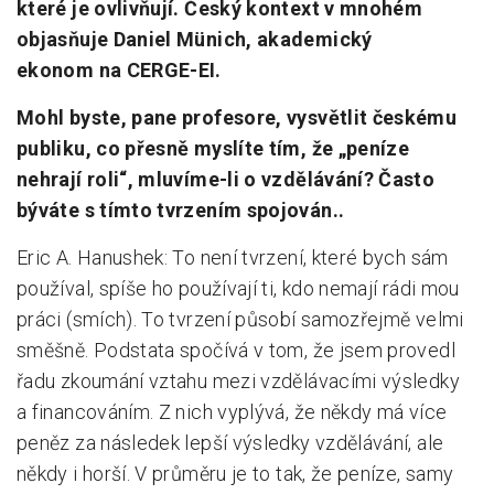
které je ovlivňují. Český kontext v mnohém
objasňuje Daniel Münich, akademický
ekonom na CERGE-EI.
Mohl byste, pane profesore, vysvětlit českému
publiku, co přesně myslíte tím, že „peníze
nehrají roli“, mluvíme-li o vzdělávání? Často
býváte s tímto tvrzením spojován..
Eric A. Hanushek: To není tvrzení, které bych sám
používal, spíše ho používají ti, kdo nemají rádi mou
práci (smích). To tvrzení působí samozřejmě velmi
směšně. Podstata spočívá v tom, že jsem provedl
řadu zkoumání vztahu mezi vzdělávacími výsledky
a financováním. Z nich vyplývá, že někdy má více
peněz za následek lepší výsledky vzdělávání, ale
někdy i horší. V průměru je to tak, že peníze, samy