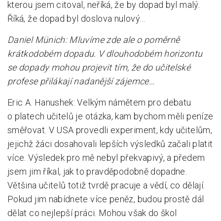
kterou jsem citoval, neříká, že by dopad byl malý.
Říká, že dopad byl doslova nulový…
Daniel Münich: Mluvíme zde ale o poměrně
krátkodobém dopadu. V dlouhodobém horizontu
se dopady mohou projevit tím, že do učitelské
profese přilákají nadanější zájemce…
Eric A. Hanushek: Velkým námětem pro debatu
o platech učitelů je otázka, kam bychom měli peníze
směřovat. V USA provedli experiment, kdy učitelům,
jejichž žáci dosahovali lepších výsledků začali platit
více. Výsledek pro mě nebyl překvapivý, a předem
jsem jim říkal, jak to pravděpodobně dopadne.
Většina učitelů totiž tvrdě pracuje a vědí, co dělají.
Pokud jim nabídnete více peněz, budou prostě dál
dělat co nejlepší práci. Mohou však do škol