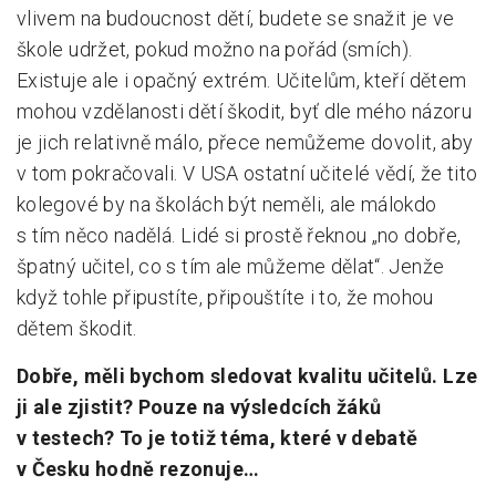
vlivem na budoucnost dětí, budete se snažit je ve
škole udržet, pokud možno na pořád (smích).
Existuje ale i opačný extrém. Učitelům, kteří dětem
mohou vzdělanosti dětí škodit, byť dle mého názoru
je jich relativně málo, přece nemůžeme dovolit, aby
v tom pokračovali. V USA ostatní učitelé vědí, že tito
kolegové by na školách být neměli, ale málokdo
s tím něco nadělá. Lidé si prostě řeknou „no dobře,
špatný učitel, co s tím ale můžeme dělat“. Jenže
když tohle připustíte, připouštíte i to, že mohou
dětem škodit.
Dobře, měli bychom sledovat kvalitu učitelů. Lze
ji ale zjistit? Pouze na výsledcích žáků
v testech? To je totiž téma, které v debatě
v Česku hodně rezonuje…