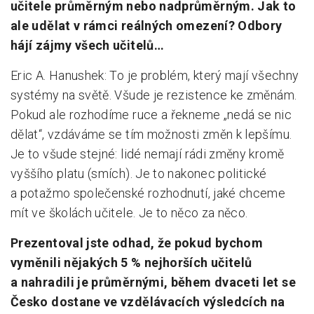
učitele průměrným nebo nadprůměrným. Jak to
ale udělat v rámci reálných omezení? Odbory
hájí zájmy všech učitelů…
Eric A. Hanushek: To je problém, který mají všechny
systémy na světě. Všude je rezistence ke změnám.
Pokud ale rozhodíme ruce a řekneme „nedá se nic
dělat“, vzdáváme se tím možnosti změn k lepšímu.
Je to všude stejné: lidé nemají rádi změny kromě
vyššího platu (smích). Je to nakonec politické
a potažmo společenské rozhodnutí, jaké chceme
mít ve školách učitele. Je to něco za něco.
Prezentoval jste odhad, že pokud bychom
vyměnili nějakých 5 % nejhorších učitelů
a nahradili je průměrnými, během dvaceti let se
Česko dostane ve vzdělávacích výsledcích na