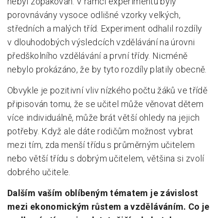
nebyl zopakován. V rámci experimentu byly
porovnávány vysoce odlišné vzorky velkých,
středních a malých tříd. Experiment odhalil rozdíly
v dlouhodobých výsledcích vzdělávání na úrovni
předškolního vzdělávání a první třídy. Nicméně
nebylo prokázáno, že by tyto rozdíly platily obecně.
Obvykle je pozitivní vliv nízkého počtu žáků ve třídě
připisován tomu, že se učitel může věnovat dětem
více individuálně, může brát větší ohledy na jejich
potřeby. Když ale dáte rodičům možnost vybrat
mezi tím, zda menší třídu s průměrným učitelem
nebo větší třídu s dobrým učitelem, většina si zvolí
dobrého učitele.
Dalším vaším oblíbeným tématem je závislost
mezi ekonomickým růstem a vzděláváním. Co je