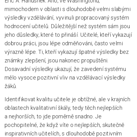
Eric A. Hanushek: Ano, ve Washingtonu,
mimochodem v oblasti s dlouhodobě velmi slabými
výsledky vzdělávání, vyvinuli propracovaný systém
hodnocení učitelů. Důležitější než systém sám jsou
jeho důsledky, které to přináší. Učitelé, kteří vykazují
dobrou práci, jsou lépe odměňováni, často velmi
výrazně lépe. Ti, kteří vykazují špatné výsledky bez
známky zlepšení, jsou nakonec propuštěni.
Dosavadní výsledky ukazují, že zavedení systému
mělo vysoce pozitivní vliv na vzdělávací výsledky
žáků.
Identifikovat kvalitu učitele je obtížné, ale v krajních
oblastech kvalitativní škály, tedy těch nejlepších
a nejhorších, to jde poměrně snadno. Je
pochopitelné, že když víte o nejlepších, skutečně
inspirativních učitelích, s dlouhodobě pozitivním