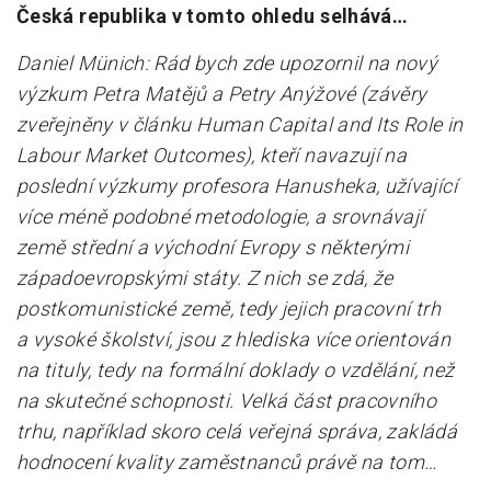
Česká republika v tomto ohledu selhává…
Daniel Münich: Rád bych zde upozornil na nový
výzkum Petra Matějů a Petry Anýžové (závěry
zveřejněny v článku
Human Capital and Its Role in
Labour Market Outcomes), kteří navazují na
poslední výzkumy profesora Hanusheka, užívající
více méně podobné metodologie, a srovnávají
země střední a východní Evropy s některými
západoevropskými státy. Z nich se zdá, že
postkomunistické země, tedy jejich pracovní trh
a vysoké školství, jsou z hlediska více orientován
na tituly, tedy na formální doklady o vzdělání, než
na skutečné schopnosti. Velká část pracovního
trhu, například skoro celá veřejná správa, zakládá
hodnocení kvality zaměstnanců právě na tom…