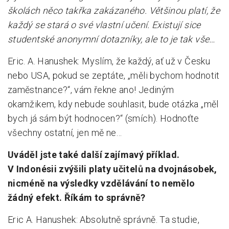
školách něco takřka zakázaného. Většinou platí, že
každý se stará o své vlastní učení. Existují sice
studentské anonymní dotazníky, ale to je tak vše…
Eric. A. Hanushek: Myslím, že každý, ať už v Česku
nebo USA, pokud se zeptáte, „měli bychom hodnotit
zaměstnance?“, vám řekne ano! Jediným
okamžikem, kdy nebude souhlasit, bude otázka „měl
bych já sám být hodnocen?“ (smích). Hodnoťte
všechny ostatní, jen mě ne…
Uváděl jste také další zajímavý příklad.
V Indonésii zvýšili platy učitelů na dvojnásobek,
nicméně na výsledky vzdělávání to nemělo
žádný efekt. Říkám to správně?
Eric A. Hanushek: Absolutně správně. Ta studie,