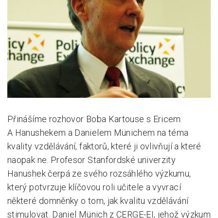
Pro zřizovatele
Konference Lepší škola
Kápézetka - průvodce pro zřizovatele
Klub zřizovatelů
O nás
O nás
Přinášíme rozhovor Boba Kartouse s Ericem
A Hanushekem a Danielem Münichem na téma
Partneři a dárci
kvality vzdělávání, faktorů, které ji ovlivňují a které
Kontakty
naopak ne. Profesor Stanfordské univerzity
Hanushek čerpá ze svého rozsáhlého výzkumu,
který potvrzuje klíčovou roli učitele a vyvrací
některé domněnky o tom, jak kvalitu vzdělávání
stimulovat. Daniel Münich z CERGE-EI, jehož výzkum