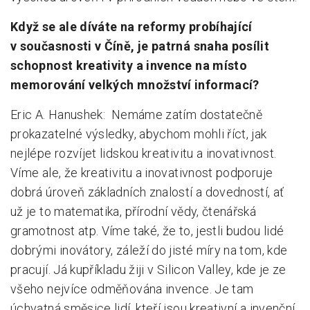
Když se ale díváte na reformy probíhající
v současnosti v Číně, je patrná snaha posílit
schopnost kreativity a invence na místo
memorování velkých množství informací?
Eric A. Hanushek: Nemáme zatím dostatečně
prokazatelné výsledky, abychom mohli říct, jak
nejlépe rozvíjet lidskou kreativitu a inovativnost.
Víme ale, že kreativitu a inovativnost podporuje
dobrá úroveň základních znalostí a dovedností, ať
už je to matematika, přírodní vědy, čtenářská
gramotnost atp. Víme také, že to, jestli budou lidé
dobrými inovátory, záleží do jisté míry na tom, kde
pracují. Já kupříkladu žiji v Silicon Valley, kde je ze
všeho nejvíce odměňována invence. Je tam
úchvatná směsice lidí, kteří jsou kreativní a invenční.