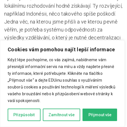
lokálnímu rozhodování hodně získávají. Ty rozvíjející,
například Indonésii, něco takového spíše poškodí.
Jedna věc, na kterou jsme přišli a ve kterou pevně
věřím, je potřeba systému odpovědnosti za
výsledky vzdělávání, o který je nutné decentralizaci
rozhodování opřít. Přenesení pravomocí na lokální
Cookies vám pomohou najít lepší informace
úroveň prostě nezafunguje, pokud nebudete bedlivě
Když lépe pochopíme, co vás zajímá, nabídneme vám
sledovat dosahované výsledky. Bez toho nelze vést
přesnější informační servis na míru a vždy najdete přesně
autonomní školy k zodpovědnosti za špatné
ty informace, které potřebujete.
Klikněte na tlačítko
výsledky. Česko, které výsledky vzdělávání dosud
„Přijmout vše“ a dejte EDUinu souhlas s využíváním
systematicky nesledovalo, se dnes zřejmě nachází
souborů cookies a používání technologií k měření výsledků
za hranicí toho, kde přílišná decentralizace přináší
vašeho brouzdání nebo k přizpůsobení webové stránky k
více škod než užitku.
vaší spokojenosti.
—
Přizpůsobit
Zamítnout vše
Přijmout vše
Eric. A Hanushek