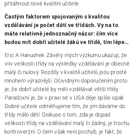
přitáhnout nové kvalitní učitele.
Častým faktorem spojovaným s kvalitou
vzdělávání je počet dětí ve třídách. Vy na to
máte relativně jednoznačný názor: čím více
budou mít dobří učitelé žáků ve třídě, tím lépe…
Eric A Hanushek: Závěry mých výzkumu ukazují, že
vliv velikosti třídy na výsledky vzdělávání je obecně
malý či nulový. Rozdíly v kvalitě učitelů jsou prostě
mnohem výraznější. Očividným doporučením proto
je, že dobří učitelé by měli vzdělávat větší třídy.
Paradoxní je, že v praxi se v USA děje spíše opak.
Dobré učitele odměňujeme tím, že jim dáváme do
třídy málo dětí. Diskuse o tom, zda je dopad
velikosti třídy na vzdělávání malý či žádný, je trochu
kontroverzní. O čem však není pochyb, je fakt, že