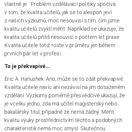
vlastně je. Problém vzdělávací politiky spočívá
v tom, že kvalita učitelů, jak se to alespoň jeví
z našich výzkumů, moc nesouvisí s tím, čím jsme
kvalitu učitelů zvyklí měřit. Například se ukazuje, že
kvalita učitelů příliš nesouvisí s počtem let praxe.
Kvalita učitele totiž roste v průměru jen během
prvních pár let v profesi…
To je překvapivé…
Eric A. Hanushek: Ano, může se to zdát překvapivé.
Kvalita učitele navíc ani nezávisí na jím dosaženém
vzdělání. Výzkumy poměrně přesvědčivě ukazují, že
je vcelku jedno, zda má učitel magisterský nebo
bakalářský titul, případně že nemá žádný. Měřit
kvalitu výuky prostřednictvím těchto a podobných
charakteristik nemá moc smysl. Skutečnou