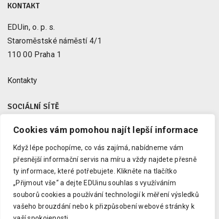
KONTAKT
EDUin, o. p. s.
Staroměstské náměstí 4/1
110 00 Praha 1
Kontakty
SOCIÁLNÍ SÍTĚ
Cookies vám pomohou najít lepší informace
Facebook
X
Když lépe pochopíme, co vás zajímá, nabídneme vám
Instagram
přesnější informační servis na míru a vždy najdete přesně
Youtube
ty informace, které potřebujete.
Klikněte na tlačítko
„Přijmout vše“ a dejte EDUinu souhlas s využíváním
LinkedIn
souborů cookies a používání technologií k měření výsledků
vašeho brouzdání nebo k přizpůsobení webové stránky k
vaší spokojenosti.