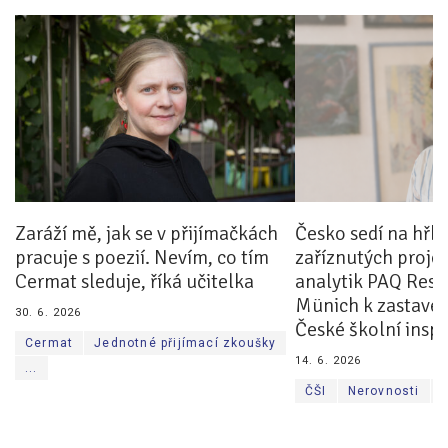
Pro zřizovatele
Konference Lepší škola
Kápézetka - průvodce pro zřizovatele
Klub zřizovatelů
O nás
Zaráží mě, jak se v přijímačkách
Česko sedí na hřb
O nás
pracuje s poezií. Nevím, co tím
zaříznutých projek
Partneři a dárci
Cermat sleduje, říká učitelka
analytik PAQ Resea
Münich k zastaven
30. 6. 2026
Kontakty
České školní insp
Cermat
Jednotné přijímací zkoušky
14. 6. 2026
...
ČŠI
Nerovnosti
.