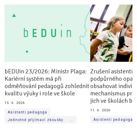
Pro zřizovatele
Konference Lepší škola
Kápézetka - průvodce pro zřizovatele
Klub zřizovatelů
O nás
bEDUin 23/2026: Ministr Plaga:
Zrušení asistentů
O nás
Kariérní systém má při
podpůrného opatř
Partneři a dárci
odměňování pedagogů zohlednit
obsahovat individ
kvalitu výuky i role ve škole
mechanismus pro p
Kontakty
jich ve školách b
15. 6. 2026
11. 6. 2026
Asistenti pedagoga
Asistenti pedagoga
Jednotné přijímací zkoušky
...