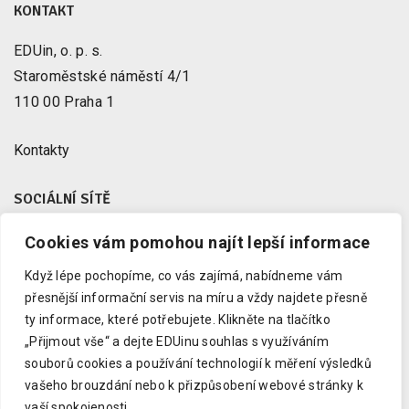
KONTAKT
EDUin, o. p. s.
Staroměstské náměstí 4/1
110 00 Praha 1
Kontakty
SOCIÁLNÍ SÍTĚ
Cookies vám pomohou najít lepší informace
Facebook
X
Když lépe pochopíme, co vás zajímá, nabídneme vám
Instagram
přesnější informační servis na míru a vždy najdete přesně
Youtube
ty informace, které potřebujete.
Klikněte na tlačítko
„Přijmout vše“ a dejte EDUinu souhlas s využíváním
LinkedIn
souborů cookies a používání technologií k měření výsledků
vašeho brouzdání nebo k přizpůsobení webové stránky k
vaší spokojenosti.