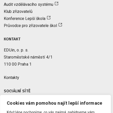
Audit vzdělávacího systému
Klub zřizovatelů
Konference Lepší škola
Průvodce pro zřizovatele škol
KONTAKT
EDUin, o. p. s.
Staroměstské náměstí 4/1
110 00 Praha 1
Kontakty
SOCIÁLNÍ SÍTĚ
Cookies vám pomohou najít lepší informace
Facebook
X
Když lépe pochopíme, co vás zajímá, nabídneme vám