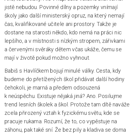
jistě nebudou. Povinné dílny a pozemky vnímají
školy jako další ministerský opruz, na který nemají
čas, kvalifikované učitele ani prostory. Takže je
dostane na starosti někdo, kdo nemá na práci nic
lepšího, a v místnosti s nízkým stropem, zářivkami
a červenými svěráky dětem včas ukáže, čemu se
mají v životě pokud možno vyhnout.
Babiš s Havlíčkem bojují minulé války. Cesta, kdy
budeme do přetížených škol přidávat další hodiny
čehokoli, je marná a předem odsouzená
k neúspěchu. Existuje nějaká jiná? Ano. Posilujme
trend lesních školek a škol. Protože tam dítě naváže
zcela přirozený vztah k fyzickému světu, kde se
pracuje rukama. Rozumí, že to, co vypěstuje na
záhonu, pak také sní. Že bez pily a kladiva se doma