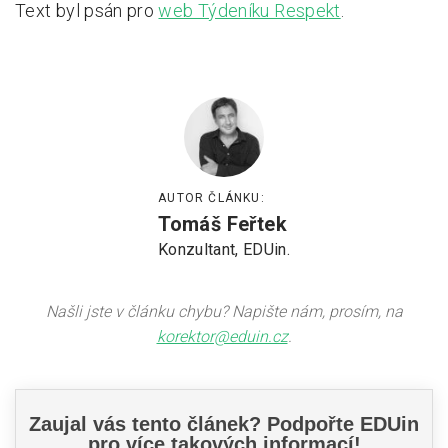
Text byl psán pro
web Týdeníku Respekt
.
AUTOR ČLÁNKU:
Tomáš Feřtek
Konzultant, EDUin.
Našli jste v článku chybu? Napište nám, prosím, na
korektor@eduin.cz
.