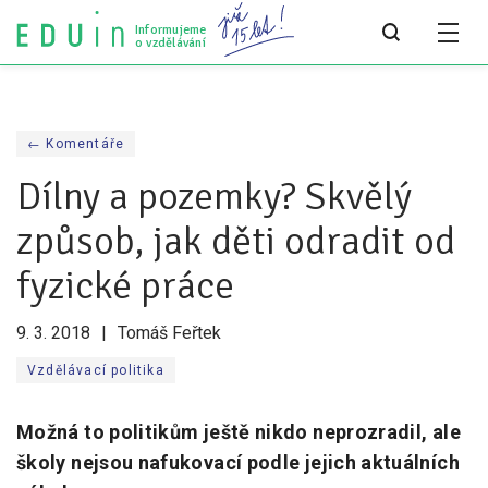
Informujeme
o vzdělávání
Všechny články
← Komentáře
Všechny články
Dílny a pozemky? Skvělý
Týdeník bEDUin
způsob, jak děti odradit od
Analýzy
fyzické práce
Audit vzdělávacího systému
9. 3. 2018
Tomáš Feřtek
Všechny analýzy
Vzdělávací politika
Pro média
Možná to politikům ještě nikdo neprozradil, ale
Tiskové zprávy
školy nejsou nafukovací podle jejich aktuálních
Pro média