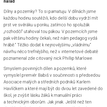
nálad
Pro zřizovatele
Dílny a pozemky? To si pamatuju. V dílnách jsme
každou hodinu soutěžili, kdo delší dobu vydrží mít
Konference Lepší škola
prst ve svěráku u ponku, zatímco ho spolužák
Kápézetka - průvodce pro zřizovatele
„rozhodčí“ utahoval tou pákou. V pozemcích jsme
Klub zřizovatelů
pak většinu hodiny čekali, než nám pedagog vydá
hrábě.“ Těžko dodat k nejnovějšímu „vládnímu“
O nás
návrhu něco trefnějšího, než v internetové debatě
O nás
poznamenal zde citovaný nick Phillip Marlowe.
Partneři a dárci
Smyslem povinných dílen a pozemků, které
vymyslel premiér Babiš v součinnosti s předsedou
Kontakty
Asociace malých a středních podniků Karlem
Havlíčkem a které mají být do dvou let zavedené do
škol, je zvýšit lásku žáků k manuální práci
a technickým oborům. Jak jinak. Ještě než ten