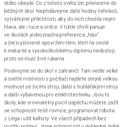
těžko obejde. Co z tohoto světa lze, přenesme do
běžných škol. Nepřidávejme další hodiny čehokoli,
vytvářejme příležitosti, aby do nich chodila nejen
hlava, ale i ruce a srdce. V tuhle chvíli panuje
ve školách jednoznačná preference „hlav“
a (ne)vyslovené opovržení těmi, kteří na cestě
k maturitě a vysokoškolskému diplomu neobstojí,
proto se musí živit rukama.
Podívejme se do škol v zahraničí. Tam vedle velké
a světlé místnosti s počítači najdete stejně velkou
místnost se šicími stroji, další s truhlářskými stroji
a další vybavenou pro elektrotechniku. Jsou to
školy, kde srovnatelný pocit úspěchu můžete zažít
se schopností řešit rovnice, programovat robota
z Lega i ušít kalhoty. Ve všech případech bez
rozdílu pohlaví. Jsme schopní mít v dohledné době