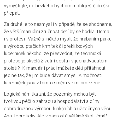
vymýšlejte, co hezkého bychom mohli ještě do škol
přicpat.
Za druhé je to nesmysl i v případě, že se shodneme,
že větší manuální zručnost dětí by se hodila. Doma
i v profesi. Vážně si někdo myslí, že hrabáním parku
a výrobou ptačích krmítek či překližkových
lucerniček někoho lze přesvědčit, že technická
profese je skvělá životní cesta i v jednadvacátém
století? K manuální práci můžete děti přitáhnout
jedině tak, že jim bude dávat smysl. A možnosti
lucerniček jsou v tomto směru velmi omezené.
Logická námitka zní, že pozemky mohou být
tvořivou péčí o zahradu a hospodářství a dílny
dobrodružnou výrobou funkčních a užitečných věcí.
Ano, teoreticky. Ale v naprosté většině škol téměř