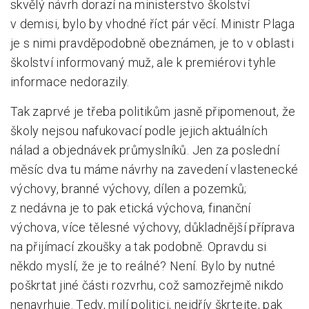
skvělý návrh dorazí na ministerstvo školství
v demisi, bylo by vhodné říct pár věcí. Ministr Plaga
je s nimi pravděpodobně obeznámen, je to v oblasti
školství informovaný muž, ale k premiérovi tyhle
informace nedorazily.
Tak zaprvé je třeba politikům jasně připomenout, že
školy nejsou nafukovací podle jejich aktuálních
nálad a objednávek průmyslníků. Jen za poslední
měsíc dva tu máme návrhy na zavedení vlastenecké
výchovy, branné výchovy, dílen a pozemků;
z nedávna je to pak etická výchova, finanční
výchova, více tělesné výchovy, důkladnější příprava
na přijímací zkoušky a tak podobně. Opravdu si
někdo myslí, že je to reálné? Není. Bylo by nutné
poškrtat jiné části rozvrhu, což samozřejmě nikdo
nenavrhuje. Tedy, milí politici, nejdřív škrtejte, pak