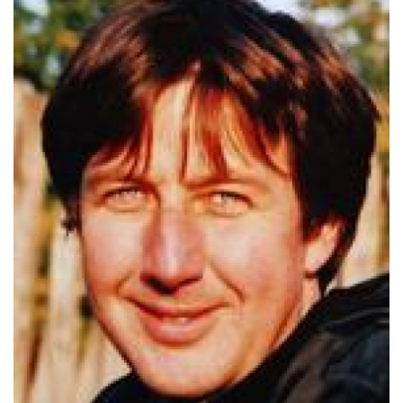
Pro zřizovatele
Konference Lepší škola
Kápézetka - průvodce pro zřizovatele
Klub zřizovatelů
O nás
O nás
Partneři a dárci
Kontakty