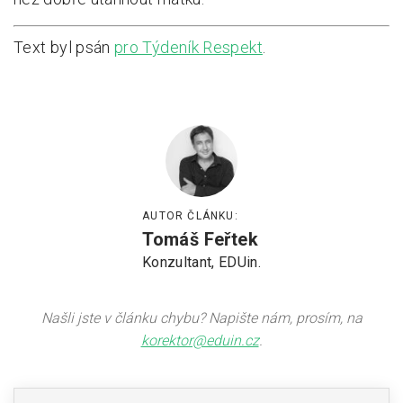
Text byl psán
pro Týdeník Respekt
.
AUTOR ČLÁNKU:
Tomáš Feřtek
Konzultant, EDUin.
Našli jste v článku chybu? Napište nám, prosím, na
korektor@eduin.cz
.