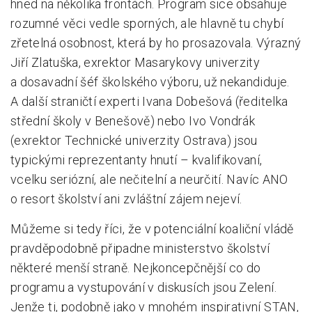
hned na několika frontách. Program sice obsahuje
rozumné věci vedle sporných, ale hlavně tu chybí
zřetelná osobnost, která by ho prosazovala. Výrazný
Jiří Zlatuška, exrektor Masarykovy univerzity
a dosavadní šéf školského výboru, už nekandiduje.
A další straničtí experti Ivana Dobešová (ředitelka
střední školy v Benešově) nebo Ivo Vondrák
(exrektor Technické univerzity Ostrava) jsou
typickými reprezentanty hnutí – kvalifikovaní,
vcelku seriózní, ale nečitelní a neurčití. Navíc ANO
o resort školství ani zvláštní zájem nejeví.
Můžeme si tedy říci, že v potenciální koaliční vládě
pravděpodobně připadne ministerstvo školství
některé menší straně. Nejkoncepčnější co do
programu a vystupování v diskusích jsou Zelení.
Jenže ti, podobně jako v mnohém inspirativní STAN,