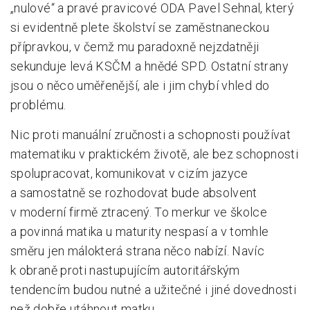
„nulové“ a pravé pravicové ODA Pavel Sehnal, který
si evidentně plete školství se zaměstnaneckou
přípravkou, v čemž mu paradoxně nejzdatněji
sekunduje levá KSČM a hnědé SPD. Ostatní strany
jsou o něco uměřenější, ale i jim chybí vhled do
problému.
Nic proti manuální zručnosti a schopnosti používat
matematiku v praktickém životě, ale bez schopnosti
spolupracovat, komunikovat v cizím jazyce
a samostatně se rozhodovat bude absolvent
v moderní firmě ztracený. To merkur ve školce
a povinná matika u maturity nespasí a v tomhle
směru jen málokterá strana něco nabízí. Navíc
k obraně proti nastupujícím autoritářským
tendencím budou nutné a užitečné i jiné dovednosti
než dobře utáhnout matku.