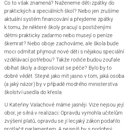
Co to však znamená? Naženeme děti zpátky do
praktických a speciálních škol? Nebo jen zrušíme
aktuální systém financování a přejdeme zpátky
k tomu, že některé školy pracují s postiženými
dětmi prakticky zadarmo nebo musejí o peníze
škemrat? Nebo oboje zachováme, ale škola bude
moci odmítat přijmout nové děti s nějakou speciální
vzdělávací potřebou? Takže rodiče budou zoufale
obíhat školy a doprošovat se péče? Bylo by to
dobré vědět. Stejně jako mít jasno v tom, jaká osoba
(a jaký názor) by v případě modrého ministerstva
školství usedla do křesla.
U Kateřiny Valachové máme jasněji. Vize nejsou její
obor, je silná v realizaci. Opravdu vymohla učitelům
zvýšení platů, opravdu se jí lecjaký zákon podařilo
protlačit parlamentem. A nejspíš by s podobný