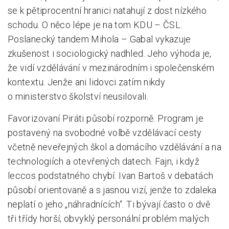
se k pětiprocentní hranici natahují z dost nízkého
schodu. O něco lépe je na tom KDU – ČSL.
Poslanecký tandem Mihola – Gabal vykazuje
zkušenost i sociologický nadhled. Jeho výhoda je,
že vidí vzdělávání v mezinárodním i společenském
kontextu. Jenže ani lidovci zatím nikdy
o ministerstvo školství neusilovali.
Favorizovaní Piráti působí rozporně. Program je
postavený na svobodné volbě vzdělávací cesty
včetně neveřejných škol a domácího vzdělávání a na
technologiích a otevřených datech. Fajn, i když
leccos podstatného chybí. Ivan Bartoš v debatách
působí orientovaně a s jasnou vizí, jenže to zdaleka
neplatí o jeho „náhradnících“. Ti bývají často o dvě
tři třídy horší; obvyklý personální problém malých