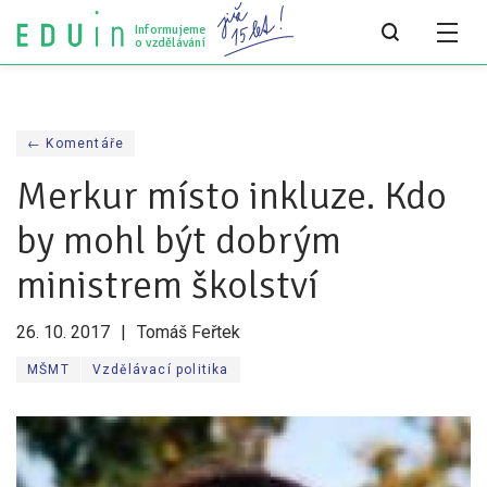
Informujeme
o vzdělávání
Všechny články
← Komentáře
Všechny články
Merkur místo inkluze. Kdo
Týdeník bEDUin
by mohl být dobrým
Analýzy
ministrem školství
Audit vzdělávacího systému
26. 10. 2017
Tomáš Feřtek
Všechny analýzy
MŠMT
Vzdělávací politika
Pro média
Tiskové zprávy
Pro média