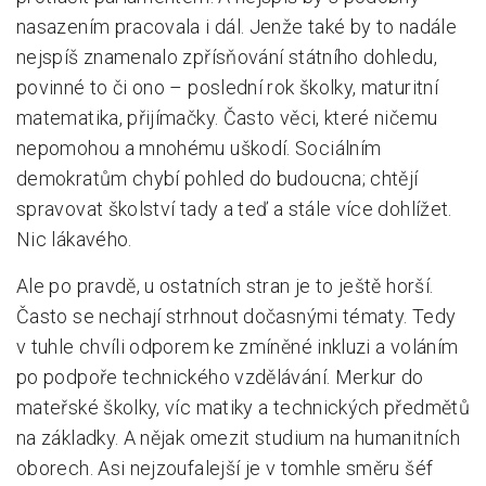
nasazením pracovala i dál. Jenže také by to nadále
nejspíš znamenalo zpřísňování státního dohledu,
povinné to či ono – poslední rok školky, maturitní
matematika, přijímačky. Často věci, které ničemu
nepomohou a mnohému uškodí. Sociálním
demokratům chybí pohled do budoucna; chtějí
spravovat školství tady a teď a stále více dohlížet.
Nic lákavého.
Ale po pravdě, u ostatních stran je to ještě horší.
Často se nechají strhnout dočasnými tématy. Tedy
v tuhle chvíli odporem ke zmíněné inkluzi a voláním
po podpoře technického vzdělávání. Merkur do
mateřské školky, víc matiky a technických předmětů
na základky. A nějak omezit studium na humanitních
oborech. Asi nejzoufalejší je v tomhle směru šéf