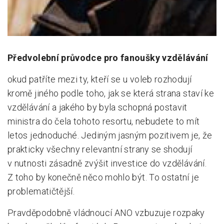
Předvolební průvodce pro fanoušky vzdělávání
okud patříte mezi ty, kteří se u voleb rozhodují
kromě jiného podle toho, jak se která strana staví ke
vzdělávání a jakého by byla schopná postavit
ministra do čela tohoto resortu, nebudete to mít
letos jednoduché. Jediným jasným pozitivem je, že
prakticky všechny relevantní strany se shodují
v nutnosti zásadně zvýšit investice do vzdělávání.
Z toho by konečně něco mohlo být. To ostatní je
problematičtější.
Pravděpodobně vládnoucí ANO vzbuzuje rozpaky