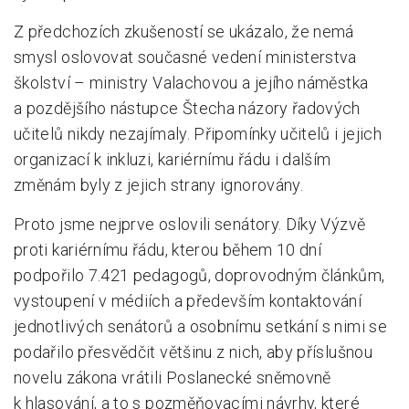
Z předchozích zkušeností se ukázalo, že nemá
smysl oslovovat současné vedení ministerstva
školství – ministry Valachovou a jejího náměstka
a pozdějšího nástupce Štecha názory řadových
učitelů nikdy nezajímaly. Připomínky učitelů i jejich
organizací k inkluzi, kariérnímu řádu i dalším
změnám byly z jejich strany ignorovány.
Proto jsme nejprve oslovili senátory. Díky Výzvě
proti kariérnímu řádu, kterou během 10 dní
podpořilo 7.421 pedagogů, doprovodným článkům,
vystoupení v médiích a především kontaktování
jednotlivých senátorů a osobnímu setkání s nimi se
podařilo přesvědčit většinu z nich, aby příslušnou
novelu zákona vrátili Poslanecké sněmovně
k hlasování, a to s pozměňovacími návrhy, které