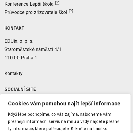
Konference Lepší škola
Průvodce pro zřizovatele škol
KONTAKT
EDUin, o. p. s.
Staroměstské náměstí 4/1
110 00 Praha 1
Kontakty
SOCIÁLNÍ SÍTĚ
Cookies vám pomohou najít lepší informace
Facebook
X
Když lépe pochopíme, co vás zajímá, nabídneme vám
Instagram
přesnější informační servis na míru a vždy najdete přesně
Youtube
ty informace, které potřebujete.
Klikněte na tlačítko