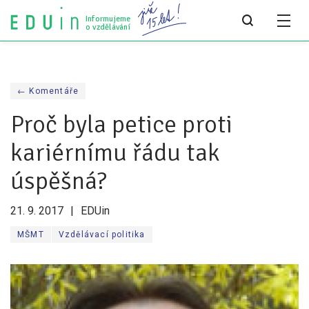
Informujeme
o vzdělávání
Všechny články
← Komentáře
Všechny články
Proč byla petice proti
Týdeník bEDUin
kariérnímu řádu tak
Analýzy
úspěšná?
Audit vzdělávacího systému
21. 9. 2017
EDUin
Všechny analýzy
MŠMT
Vzdělávací politika
Pro média
Tiskové zprávy
Pro média