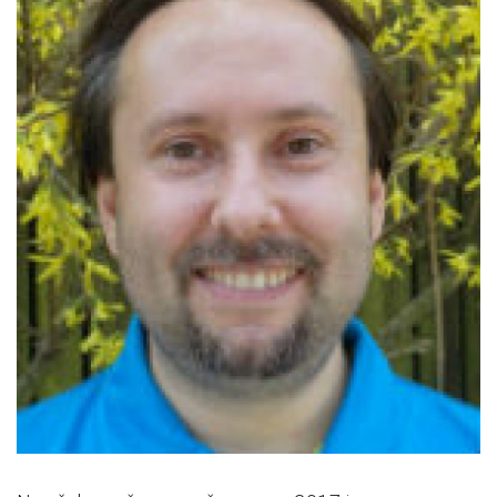
Pro zřizovatele
Konference Lepší škola
Kápézetka - průvodce pro zřizovatele
Klub zřizovatelů
O nás
O nás
Partneři a dárci
Kontakty