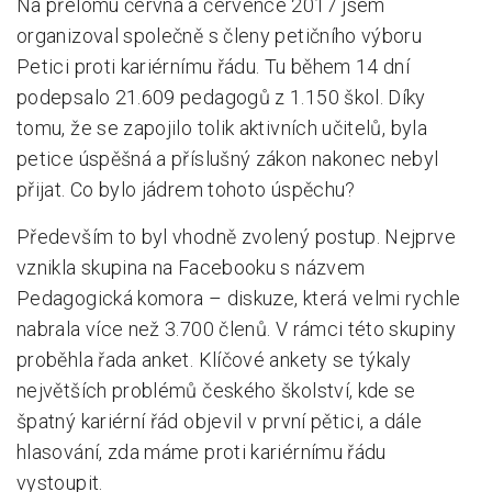
Na přelomu června a července 2017 jsem
organizoval společně s členy petičního výboru
Petici proti kariérnímu řádu. Tu během 14 dní
podepsalo 21.609 pedagogů z 1.150 škol. Díky
tomu, že se zapojilo tolik aktivních učitelů, byla
petice úspěšná a příslušný zákon nakonec nebyl
přijat. Co bylo jádrem tohoto úspěchu?
Především to byl vhodně zvolený postup. Nejprve
vznikla skupina na Facebooku s názvem
Pedagogická komora – diskuze, která velmi rychle
nabrala více než 3.700 členů. V rámci této skupiny
proběhla řada anket. Klíčové ankety se týkaly
největších problémů českého školství, kde se
špatný kariérní řád objevil v první pětici, a dále
hlasování, zda máme proti kariérnímu řádu
vystoupit.