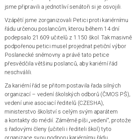
jsme připravili a jednotliví senátoři si je osvojili.
Vzápětí jsme zorganizovali Petici proti kariérnímu
řádu určenou poslancům, kterou během 14 dní
podepsalo 21.609 učitelů z 1.150 škol. Tak masivně
podpořenou petici musel projednat petiční výbor
Poslanecké sněmovny a právě tato petice
přesvědčila většinu poslanců, aby kariérní řád
neschválili.
Za kariérní řád se přitom postavila řada silných
organizací – vedení školských odborů (ČMOS PŠ),
vedení unie asociací ředitelů (CZESHA),
ministerstvo školství s celým svým aparátem
a kontakty do médií. Záměrně píši „vedení“, protože
s řadovými členy (učiteli i řediteli škol) tyto
organizace svou podporu kariérnímu řádu