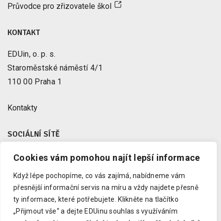
Průvodce pro zřizovatele škol
KONTAKT
EDUin, o. p. s.
Staroměstské náměstí 4/1
110 00 Praha 1
Kontakty
SOCIÁLNÍ SÍTĚ
Cookies vám pomohou najít lepší informace
Facebook
X
Když lépe pochopíme, co vás zajímá, nabídneme vám
Instagram
přesnější informační servis na míru a vždy najdete přesně
Youtube
ty informace, které potřebujete.
Klikněte na tlačítko
„Přijmout vše“ a dejte EDUinu souhlas s využíváním
LinkedIn