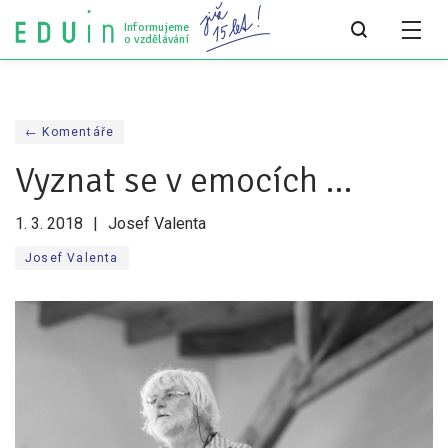
Informujeme
o vzdělávání
Všechny články
← Komentáře
Všechny články
Vyznat se v emocích …
Týdeník bEDUin
1. 3. 2018
Josef Valenta
Analýzy
Josef Valenta
Audit vzdělávacího systému
Všechny analýzy
Pro média
Tiskové zprávy
Pro média