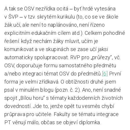
A tak se OSV nezřídka ocitá ‒ byť hrdě vytesána
v ŠVP ‒ v tzv. skrytém kurikulu (to, co se ve škole
žák učí, ale není to naplánováno, není řízeno
explicitním edukačním cílem atd.). Celkem pohodlné
řešení: když nechám žáky mluvit, učím je
komunikovat a ve skupinách se zase učí jaksi
automaticky spolupracovat. RVP pro „průřezy“, vč.
OSV, doporučuje formu samostatného předmětu
a/nebo integraci témat OSV do předmětů.
[6]
První
forma je velmi zřídkavá. O obtížnosti druhé jsem
psal v minulém blogu (pozn. č. 2). Ano, není snadné
spojit „Bílou horu“ s tématy každodenních životních
dovedností. Jde to, jenže opět tu vesměs chybí
průprava pro učitele. Fakulty se tématu integrace
PT věnují málo, občas se objeví diplomka.