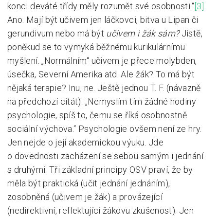
konci deváté třídy měly rozumět své osobnosti.“
[3]
Ano. Mají být učivem jen láčkovci, bitva u Lipan či
gerundivum nebo má být
učivem i žák sám?
Jistě,
poněkud se to vymyká běžnému kurikulárnímu
myšlení. „Normálním“ učivem je přece molybden,
úsečka, Severní Amerika atd. Ale žák? To má být
nějaká terapie? Inu, ne. Ještě jednou T. F. (návazně
na předchozí citát): „Nemyslím tím žádné hodiny
psychologie, spíš to, čemu se říká osobnostně
sociální výchova.“ Psychologie ovšem není ze hry.
Jen nejde o její akademickou výuku. Jde
o dovednosti zacházení se sebou samým i jednání
s druhými. Tři základní principy OSV praví, že by
měla být praktická (učit jednání jednáním),
zosobněná (učivem je žák) a provázející
(nedirektivní, reflektující žákovu zkušenost). Jen