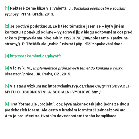
[1]
Některé země blíže viz: Valenta, J.,
Didaktika osobnostní a sociální
výchovy
. Praha: Grada, 2013.
[2]
Je poctivé podotknout, že k této tématice jsem se ‒ byť v jiném
kontextu a poněkud odlišně ‒ vyjadřoval již v blogu editovaném cca před
rokem (http://valenta-blog.eduin.cz/2017/03/08/polezeme-zpatky-na-
stromy/). P. Třešňák ale „nabídl“ návrat i příp. dílčí zopakování dnes.
[3]
http://ceskomluvi.cz/playoff/
[4]
Václavík, M.,
Implementace průřezových témat do kurikula a výuky.
Disertační práce, UK, Praha, CZ, 2015.
[5]
Viz starší výzkum na: https://clanky.rvp.cz/clanek/o/g/1116/DVACET-
MYTU-O-OSOBNOSTNI-A-SOCIALNI-VYCHOVE.html/
[6]
Třetí formou je „projekt“, což bývá nakonec tak jako jedna ze dvou
předchozích forem. Ale často v krátkém formátu či jednorázově atd.
A to je pro učení se životním dovednostem trochu komplikace …