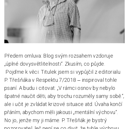
Pro zřizovatele
Konference Lepší škola
Kápézetka - průvodce pro zřizovatele
Klub zřizovatelů
Předem omluva: Blog svým rozsahem vzdoruje
O nás
„úplné dovysvětlitelnosti“. Zkusím, co půjde.
O nás
Pojďme k věci: Titulek jsem si vypůjčil z editorialu
Partneři a dárci
P. Třešňáka v Respektu 7/2018 ‒ inspiroval tohle
psaní. A budu i citovat: „V rámci osnov by nebylo
Kontakty
špatné naučit děti, aby trochu rozuměly samy sobě.“,
ale i učit je zvládat krizové situace atd. Úvaha končí
přáním, abychom měli jakousi „mentální výchovu“.
No jo, jenže my ji máme. P. Třešňák je bystrý
pozorovatel, leč není se co divit, že tuhle výchovu