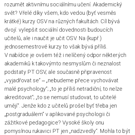
rozumět aktivnímu sociálnímu učení. Akademický
svět? Vřelé díky všem, kdo vedou (byť vesměs
krátké) kurzy OSV na různých fakultách. Cíl bývá
dvojí: vylepšit sociální dovednosti budoucích
učitelů, ale i naučit je učit OSV. Na (kupř.)
jednosemestrové kurzy to však bývá příliš.
V nabídce je ovšem též i nelíčený odpor některých
akademiků k takovýmto nesmyslům či neznalost
podstaty PT OSV, ale současně připravenost
„vyjadřovat se“ ‒ „nebudeme přece vychovávat
malé psychology“; „to je příliš netradiční, to nelze
akreditovat“; „to se nemusí studovat, to učitelé
umějí“. Jenže kdo z učitelů prošel byť třeba jen
„postgraduálem“ v aplikované psychologii či
zážitkové pedagogice? Vysoké školy onu
pomyslnou rukavici PT jen „nadzvedly“. Mohla to být