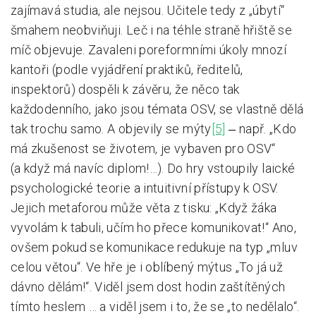
zajímavá studia, ale nejsou. Učitele tedy z „úbytí“
šmahem neobviňuji. Leč i na téhle straně hřiště se
míč objevuje. Zavaleni poreformními úkoly mnozí
kantoři (podle vyjádření praktiků, ředitelů,
inspektorů) dospěli k závěru, že něco tak
každodenního, jako jsou témata OSV, se vlastně dělá
tak trochu samo. A objevily se mýty
[5]
‒ např. „Kdo
má zkušenost se životem, je vybaven pro OSV“
(a když má navíc diplom!…). Do hry vstoupily laické
psychologické teorie a intuitivní přístupy k OSV.
Jejich metaforou může věta z tisku: „Když žáka
vyvolám k tabuli, učím ho přece komunikovat!“ Ano,
ovšem pokud se komunikace redukuje na typ „mluv
celou větou“. Ve hře je i oblíbený mýtus „To já už
dávno dělám!“. Viděl jsem dost hodin zaštítěných
tímto heslem … a viděl jsem i to, že se „to nedělalo“.