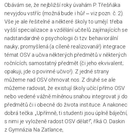
Obávám se, že nejbližší roky úvahám P. Třešňáka
nevyjdou vstříc (možná bude i hůř ‒ viz pozn. č. 2).
Vše je ale řešitelné a některé školy to umějí: třeba
vyšší specializace a vzdělání učitelů zajímajících se
nadstandardně o psychologii či tzv. behaviorální
nauky; promyšlená (a cíleně realizovaná!) integrace
témat OSV a učiva některých předmětů v některých
ročnících; samostatný předmět (či jeho ekvivalent;
opakuji, jde o povinné učivo!). Z jedné strany
můžeme nad OSV ohrnovat nos. Z druhé se ale
můžeme radovat, že existují školy učící přímo OSV
nebo vedené vážně míněnou snahou integrovat ji do
předmětů či i obecně do života instituce. A nakonec
dobrá tečka: „Upřímně, ti studenti jsou úplně báječní,
s nimi je vyloženě radost OSV dělat!“, říká O. Daskin
z Gymnázia Na Zatlance,