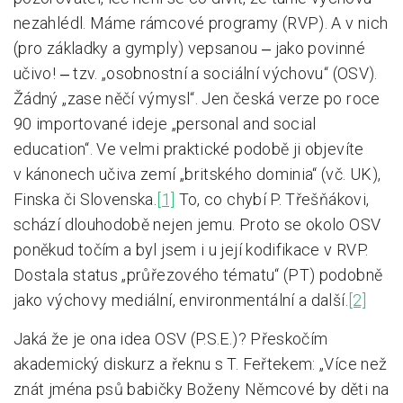
nezahlédl. Máme rámcové programy (RVP). A v nich
(pro základky a gymply) vepsanou ‒ jako povinné
učivo! ‒ tzv. „osobnostní a sociální výchovu“ (OSV).
Žádný „zase něčí výmysl“. Jen česká verze po roce
90 importované ideje „personal and social
education“. Ve velmi praktické podobě ji objevíte
v kánonech učiva zemí „britského dominia“ (vč. UK),
Finska či Slovenska.
[1]
To, co chybí P. Třešňákovi,
schází dlouhodobě nejen jemu. Proto se okolo OSV
poněkud točím a byl jsem i u její kodifikace v RVP.
Dostala status „průřezového tématu“ (PT) podobně
jako výchovy mediální, environmentální a další.
[2]
Jaká že je ona idea OSV (P.S.E.)? Přeskočím
akademický diskurz a řeknu s T. Feřtekem: „Více než
znát jména psů babičky Boženy Němcové by děti na