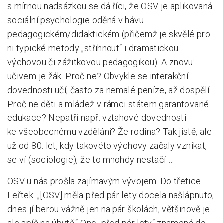
s mírnou nadsázkou se dá říci, že OSV je aplikovaná
sociální psychologie oděná v hávu
pedagogickém/didaktickém (přičemž je skvělé pro
ni typické metody „střihnout“ i dramatickou
výchovou či zážitkovou pedagogikou). A znovu:
učivem je žák. Proč ne? Obvykle se interakční
dovednosti učí, často za nemalé peníze, až dospělí.
Proč ne děti a mládež v rámci státem garantované
edukace? Nepatří např. vztahové dovednosti
ke všeobecnému vzdělání? Že rodina? Tak jistě, ale
už od 80. let, kdy takovéto výchovy začaly vznikat,
se ví (sociologie), že to mnohdy nestačí …
OSV u nás prošla zajímavým vývojem. Do třetice
Feřtek: „[OSV] měla před pár lety docela našlápnuto,
dnes jí berou vážně jen na pár školách, většinově je
ale spíš na úbytě.“ Ono „před pár lety“ znamená do