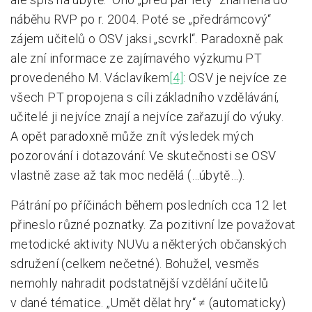
náběhu RVP po r. 2004. Poté se „předrámcový“
zájem učitelů o OSV jaksi „scvrkl“. Paradoxně pak
ale zní informace ze zajímavého výzkumu PT
provedeného M. Václavíkem
[4]
: OSV je nejvíce ze
všech PT propojena s cíli základního vzdělávání,
učitelé ji nejvíce znají a nejvíce zařazují do výuky.
A opět paradoxně může znít výsledek mých
pozorování i dotazování: Ve skutečnosti se OSV
vlastně zase až tak moc nedělá (…úbytě…).
Pátrání po příčinách během posledních cca 12 let
přineslo různé poznatky. Za pozitivní lze považovat
metodické aktivity NUVu a některých občanských
sdružení (celkem nečetné). Bohužel, vesměs
nemohly nahradit podstatnější vzdělání učitelů
v dané tématice. „Umět dělat hry“ ≠ (automaticky)