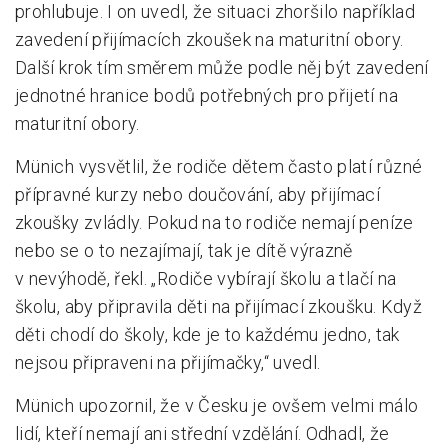
prohlubuje. I on uvedl, že situaci zhoršilo například
zavedení přijímacích zkoušek na maturitní obory.
Další krok tím směrem může podle něj být zavedení
jednotné hranice bodů potřebných pro přijetí na
maturitní obory.
Münich vysvětlil, že rodiče dětem často platí různé
přípravné kurzy nebo doučování, aby přijímací
zkoušky zvládly. Pokud na to rodiče nemají peníze
nebo se o to nezajímají, tak je dítě výrazně
v nevýhodě, řekl. „Rodiče vybírají školu a tlačí na
školu, aby připravila děti na přijímací zkoušku. Když
děti chodí do školy, kde je to každému jedno, tak
nejsou připraveni na přijímačky,“ uvedl.
Münich upozornil, že v Česku je ovšem velmi málo
lidí, kteří nemají ani střední vzdělání. Odhadl, že