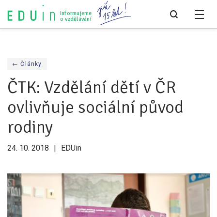
Informujeme
o vzdělávání
Všechny články
← Články
Všechny články
ČTK: Vzdělání dětí v ČR
Týdeník bEDUin
ovlivňuje sociální původ
Analýzy
rodiny
Audit vzdělávacího systému
24. 10. 2018
EDUin
Všechny analýzy
Pro média
Tiskové zprávy
Pro média