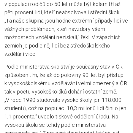
v populaci rodičů do 50 let může být kolem tří až
pěti procent lidí, kteří neabsolvovali střední školu.
„Ta naše skupina jsou hodně extrémní případy lidí ve
vážných problémech, kteří navzdory všem
možnostech vzdělání nezískali,“ řekl. V západních
zemích je podle něj lidí bez středoškolského
vzdělání více.
Podle ministerstva školství je současný stav v ČR
způsoben tím, že až do poloviny 90. let byl přístup
k vysokoškolskému vzdělávání velmi omezený a ČR
tak v počtu vysokoškoláků dohání ostatní země.
„V roce 1990 studovalo vysoké školy jen 118.000
studentů, což na populaci 10,3 milionů lidí činilo jen
1,1 procenta,“ uvedlo tiskové oddělení úřadu. Na
vysokou školu se tehdy podle ministerstva