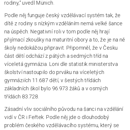
rodiny,“ uvedl Münich.
Podle něj funguje český vzdělávací systém tak, že
dítě z rodiny s nízkým vzděláním nemá velké šance
na úspěch. Negativní roli v tom podle něj hrají
přijímací zkoušky na maturitní obory a to, že je na ně
školy nedokážou připravit. Připomněl, že v Česku
část dětí odchází z pátých a sedmých tříd na
víceletá gymnázia. Loni dle statistik ministerstva
školství nastoupilo do prváku na víceletých
gymnáziích 11.687 dětí, v šestých třídách
základních škol bylo 96.973 žáků a v osmých
třídách 83.728.
Zásadní vliv sociálního původu na šanci na vzdělání
vidí v ČR i Feřtek. Podle něj jde o dlouhodobý
problém českého vzdělávacího systému, který se