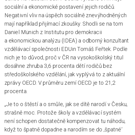
sociální a ekonomické postavení jejich rodičů.
Negativní vliv na úspěch sociálně znevýhodněných
mají například přijímací zkoušky. Shodli se na tom
Daniel Münich z Institutu pro demokracii
a ekonomickou analýzu (IDEA) a odborný konzultant
vzdělávací společnosti EDUin Tomáš Feřtek. Podle
nich je to důvod, proč v ČR na vysokoškolský titul
dosáhne zhruba 3,6 procenta dětí rodičů bez
středoškolského vzdělání, jak vyplývá to z aktuální
zprávy OECD. V průměru zemí OECD je to 21,2
procenta.
„Je to o štěstí a o smůle, jak se dítě narodí v Česku,
strašně moc. Protože školy a vzdělávací systém
není schopen dostatečně kompenzovat tu náhodu,
když to špatně dopadne a narodím se do ‚špatné‘