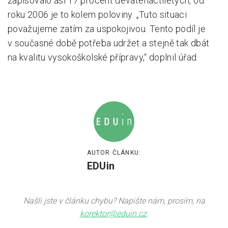
zapisovalo asi 17 procent devatenáctiletých, od
roku 2006 je to kolem poloviny. „Tuto situaci
považujeme zatím za uspokojivou. Tento podíl je
v současné době potřeba udržet a stejně tak dbát
na kvalitu vysokoškolské přípravy,“ doplnil úřad.
AUTOR ČLÁNKU:
EDUin
Našli jste v článku chybu? Napište nám, prosím, na
korektor@eduin.cz
.