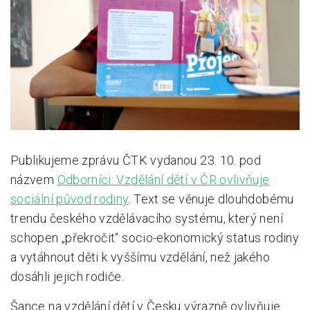
Pro zřizovatele
Konference Lepší škola
Kápézetka - průvodce pro zřizovatele
Klub zřizovatelů
O nás
Publikujeme zprávu ČTK vydanou 23. 10. pod
O nás
názvem
Odborníci: Vzdělání dětí v ČR ovlivňuje
Partneři a dárci
sociální původ rodiny
. Text se věnuje dlouhdobému
trendu českého vzdělávacího systému, který není
Kontakty
schopen „překročit“ socio-ekonomický status rodiny
a vytáhnout děti k vyššímu vzdělání, než jakého
dosáhli jejich rodiče.
Šance na vzdělání dětí v Česku výrazně ovlivňuje