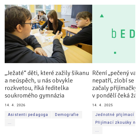
Pro zřizovatele
Konference Lepší škola
Kápézetka - průvodce pro zřizovatele
Klub zřizovatelů
O nás
„Ježaté“ děti, které zažily šikanu
Rčení „pečený vař
O nás
a neúspěch, u nás obvykle
nepatří, zlobí se č
Partneři a dárci
rozkvetou, říká ředitelka
začaly přijímačky 
soukromého gymnázia
v pondělí čeká žák
Kontakty
14. 4. 2026
14. 4. 2025
Asistenti pedagoga
Demografie
Jednotné přijímací z
...
Přijímací zkoušky na 
...