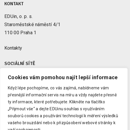
KONTAKT
EDUin, o. p. s.
Staroměstské náměstí 4/1
110 00 Praha 1
Kontakty
SOCIÁLNÍ SÍTĚ
Cookies vám pomohou najít lepší informace
Facebook
X
Když lépe pochopíme, co vás zajímá, nabídneme vám
Instagram
přesnější informační servis na míru a vždy najdete přesně
Youtube
ty informace, které potřebujete.
Klikněte na tlačítko
„Přijmout vše“ a dejte EDUinu souhlas s využíváním
LinkedIn
souborů cookies a používání technologií k měření výsledků
vašeho brouzdání nebo k přizpůsobení webové stránky k
vaší spokojenosti.