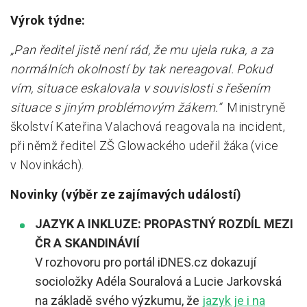
Výrok týdne:
„Pan ředitel jistě není rád, že mu ujela ruka, a za
normálních okolností by tak nereagoval. Pokud
vím, situace eskalovala v souvislosti s řešením
situace s jiným problémovým žákem.“
Ministryně
školství Kateřina Valachová reagovala na incident,
při němž ředitel ZŠ Glowackého udeřil žáka (vice
v Novinkách).
Novinky (výběr ze zajímavých událostí)
JAZYK A INKLUZE: PROPASTNÝ ROZDÍL MEZI
ČR A SKANDINÁVIÍ
V rozhovoru pro portál iDNES.cz dokazují
socioložky Adéla Souralová a Lucie Jarkovská
na základě svého výzkumu, že
jazyk je i na