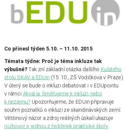
Pro zřizovatele
Konference Lepší škola
Kápézetka - průvodce pro zřizovatele
Klub zřizovatelů
Co přinesl týden 5.10. – 11.10. 2015
O nás
Témata týdne:
Proč je téma inkluze tak
výbušné?
Tak zní základní otázka dalšího
Kulatého
O nás
stolu SKAV a EDUin
(15. 10., ZŠ Vodičkova v Praze).
Partneři a dárci
V úterý se bude o inkluzi debatovat i v EDUpointu
Kontakty
v rámci
Akvária: Směřujeme k inkluzi, nebo
k nezájmu?
Upozorňujeme, že EDUin připravuje
souhrn poznatků o inkluzi ze skandinávských zemí.
Většinový názor a zdroj reálných úskalí ukazuje
rozhovor s jednou z ředitelek praktické školy