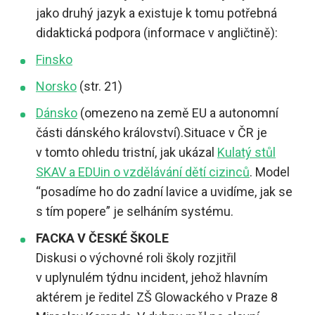
jako druhý jazyk a existuje k tomu potřebná
didaktická podpora (informace v angličtině):
Finsko
Norsko
(str. 21)
Dánsko
(omezeno na země EU a autonomní
části dánského království).Situace v ČR je
v tomto ohledu tristní, jak ukázal
Kulatý stůl
SKAV a EDUin o vzdělávání dětí cizinců
. Model
“posadíme ho do zadní lavice a uvidíme, jak se
s tím popere” je selháním systému.
FACKA V ČESKÉ ŠKOLE
Diskusi o výchovné roli školy rozjitřil
v uplynulém týdnu incident, jehož hlavním
aktérem je ředitel ZŠ Glowackého v Praze 8