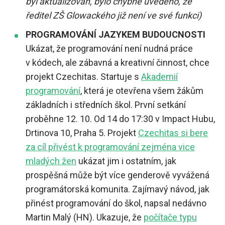
byl aktualizován, bylo chybně uvedeno, že
ředitel ZŠ Glowackého již není ve své funkci)
PROGRAMOVÁNÍ JAZYKEM BUDOUCNOSTI
Ukázat, že programování není nudná práce
v kódech, ale zábavná a kreativní činnost, chce
projekt Czechitas. Startuje s
Akademií
programování
, která je otevřena všem žákům
základních i středních škol. První setkání
proběhne 12. 10. Od 14 do 17:30 v Impact Hubu,
Drtinova 10, Praha 5. Projekt
Czechitas si bere
za cíl přivést k programování zejména vice
mladých žen
ukázat jim i ostatním, jak
prospěšná může být více genderově vyvážená
programátorská komunita. Zajímavý návod, jak
přinést programování do škol, napsal nedávno
Martin Malý (HN). Ukazuje, že
počítače typu