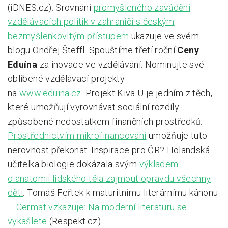
(iDNES.cz). Srovnání
promyšleného zavádění
vzdělávacích politik v zahraničí s českým
bezmyšlenkovitým přístupem
ukazuje ve svém
blogu Ondřej Šteffl. Spouštíme třetí roční
Ceny
Eduína
za inovace ve vzdělávání. Nominujte své
oblíbené vzdělávací projekty
na
www.eduina.cz
. Projekt Kiva U je jedním z těch,
které umožňují vyrovnávat sociální rozdíly
způsobené nedostatkem finančních prostředků.
Prostřednictvím mikrofinancování
umožňuje tuto
nerovnost překonat. Inspirace pro ČR?
Holandská
učitelka biologie dokázala svým
výkladem
o anatomii lidského těla zajmout opravdu všechny
děti
. Tomáš Feřtek k maturitnímu literárnímu kánonu
–
Cermat vzkazuje: Na moderní literaturu se
vykašlete
(Respekt.cz).