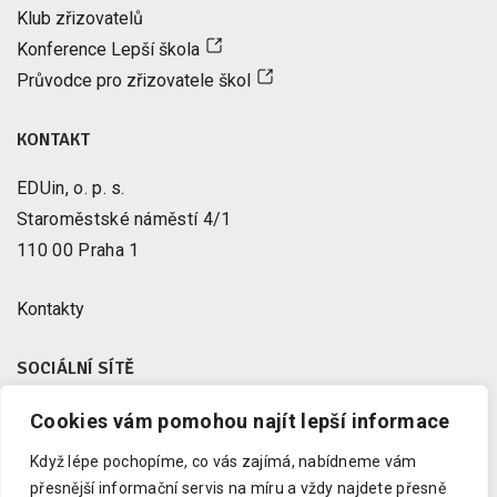
Klub zřizovatelů
Konference Lepší škola
Průvodce pro zřizovatele škol
KONTAKT
EDUin, o. p. s.
Staroměstské náměstí 4/1
110 00 Praha 1
Kontakty
SOCIÁLNÍ SÍTĚ
Cookies vám pomohou najít lepší informace
Facebook
X
Když lépe pochopíme, co vás zajímá, nabídneme vám
Instagram
přesnější informační servis na míru a vždy najdete přesně