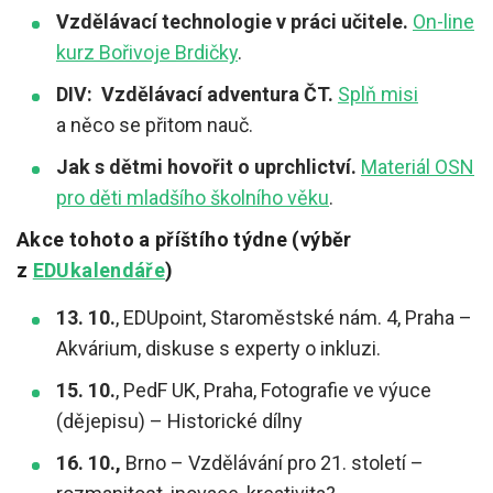
Vzdělávací technologie v práci učitele.
On-line
kurz Bořivoje Brdičky
.
DIV: Vzdělávací adventura ČT.
Splň misi
a něco se přitom nauč.
Jak s dětmi hovořit o uprchlictví.
Materiál OSN
pro děti mladšího školního věku
.
Akce tohoto a příštího týdne (výběr
z
EDUkalendáře
)
13. 10.
, EDUpoint, Staroměstské nám. 4, Praha –
Akvárium, diskuse s experty o inkluzi.
15. 10.
, PedF UK, Praha, Fotografie ve výuce
(dějepisu) – Historické dílny
16. 10.,
Brno – Vzdělávání pro 21. století –