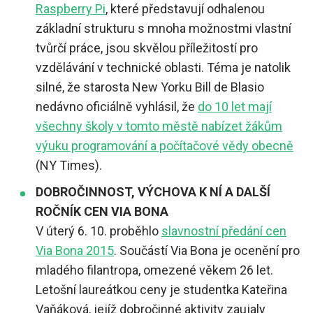
Raspberry Pi
, které představují odhalenou
základní strukturu s mnoha možnostmi vlastní
tvůrčí práce, jsou skvělou příležitostí pro
vzdělávání v technické oblasti. Téma je natolik
silné, že starosta New Yorku Bill de Blasio
nedávno oficiálně vyhlásil, že
do 10 let mají
všechny školy v tomto městě nabízet žákům
výuku programování a počítačové vědy obecně
(NY Times).
DOBROČINNOST, VÝCHOVA K NÍ A DALŠÍ
ROČNÍK CEN VIA BONA
V úterý 6. 10. proběhlo
slavnostní předání cen
Via Bona 2015
. Součástí Via Bona je ocenění pro
mladého filantropa, omezené věkem 26 let.
Letošní laureátkou ceny je studentka Kateřina
Vaňáková, jejíž dobročinné aktivity zaujaly