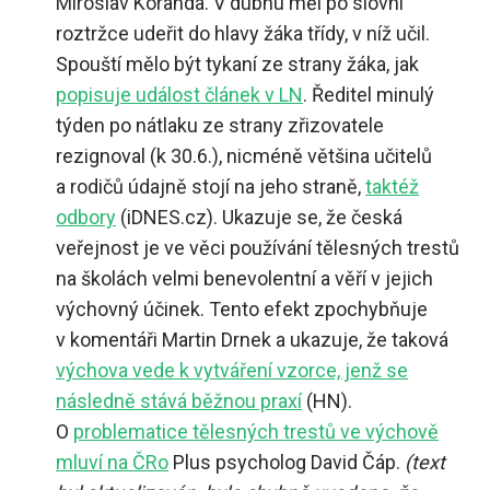
Miroslav Koranda. V dubnu měl po slovní
roztržce udeřit do hlavy žáka třídy, v níž učil.
Spouští mělo být tykaní ze strany žáka, jak
popisuje událost článek v LN
. Ředitel minulý
týden po nátlaku ze strany zřizovatele
rezignoval (k 30.6.), nicméně většina učitelů
a rodičů údajně stojí na jeho straně,
taktéž
odbory
(iDNES.cz). Ukazuje se, že česká
veřejnost je ve věci používání tělesných trestů
na školách velmi benevolentní a věří v jejich
výchovný účinek. Tento efekt zpochybňuje
v komentáři Martin Drnek a ukazuje, že taková
výchova vede k vytváření vzorce, jenž se
následně stává běžnou praxí
(HN).
O
problematice tělesných trestů ve výchově
mluví na ČRo
Plus psycholog David Čáp.
(text