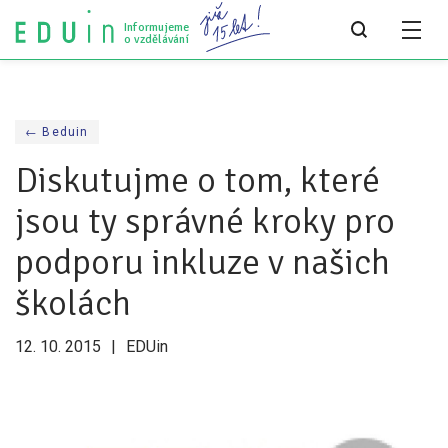
Informujeme
o vzdělávání
Všechny články
← Beduin
Všechny články
Diskutujme o tom, které
Týdeník bEDUin
jsou ty správné kroky pro
Analýzy
podporu inkluze v našich
Audit vzdělávacího systému
školách
Všechny analýzy
12. 10. 2015
EDUin
Pro média
Tiskové zprávy
Pro média