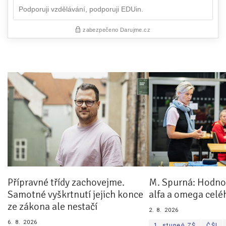
Přípravné třídy zachovejme.
M. Spurná: Hodnoc
Samotné vyškrtnutí jejich konce
alfa a omega celé
ze zákona ale nestačí
2. 8. 2026
6. 8. 2026
1. stupeň ZŠ
ČŠI