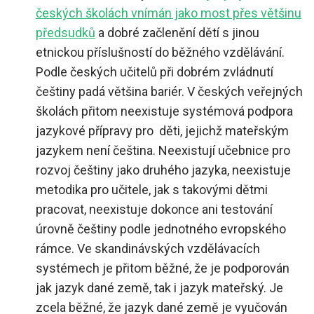
českých školách vnímán jako most přes většinu
předsudků
a dobré začlenění dětí s jinou
etnickou příslušností do běžného vzdělávání.
Podle českých učitelů při dobrém zvládnutí
češtiny padá většina bariér. V českých veřejných
školách přitom neexistuje systémová podpora
jazykové přípravy pro děti, jejichž mateřským
jazykem není čeština. Neexistují učebnice pro
rozvoj češtiny jako druhého jazyka, neexistuje
metodika pro učitele, jak s takovými dětmi
pracovat, neexistuje dokonce ani testování
úrovně češtiny podle jednotného evropského
rámce. Ve skandinávských vzdělávacích
systémech je přitom běžné, že je podporován
jak jazyk dané země, tak i jazyk mateřský. Je
zcela běžné, že jazyk dané země je vyučován