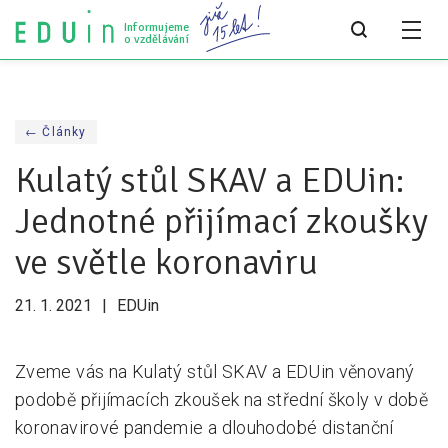
Informujeme
o vzdělávání
Všechny články
← Články
Všechny články
Kulatý stůl SKAV a EDUin:
Týdeník bEDUin
Jednotné přijímací zkoušky
Analýzy
ve světle koronaviru
Audit vzdělávacího systému
21. 1. 2021
EDUin
Všechny analýzy
Pro média
Zveme vás na Kulatý stůl SKAV a EDUin věnovaný
podobě přijímacích zkoušek na střední školy v době
Tiskové zprávy
koronavirové pandemie a dlouhodobé distanční
Pro média