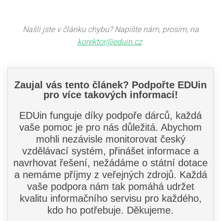
Našli jste v článku chybu? Napište nám, prosím, na
korektor@eduin.cz
.