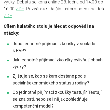
výuky. Debata se koná online 28. ledna od 14.00 do
16.00
ZDE
. Pozvánku s dalšími informacemi najdete
Pro zřizovatele
ZDE
.
Konference Lepší škola
Cílem kulatého stolu je hledat odpovědi na
Kápézetka - průvodce pro zřizovatele
otázky:
Klub zřizovatelů
Jsou jednotné přijímací zkoušky v souladu
O nás
s RVP?
O nás
Jak jednotné přijímací zkoušky ovlivňují obsah
výuky?
Partneři a dárci
Zjišťuje se, kdo se kam dostane podle
Kontakty
sociálněekonomického statusu rodiny?
Co jednotné přijímací zkoušky testují? Testují
se znalosti, nebo se i nějak zohledňuje
kompetenční model?