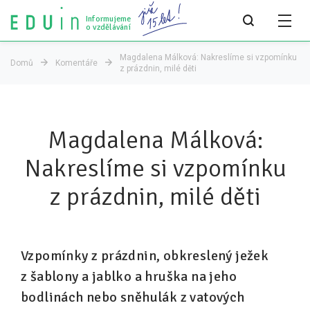
Informujeme
o vzdělávání
Magdalena Málková: Nakreslíme si vzpomínku
Domů
Komentáře
z prázdnin, milé děti
Všechny články
Všechny články
Magdalena Málková:
Týdeník bEDUin
Nakreslíme si vzpomínku
Analýzy
z prázdnin, milé děti
Audit vzdělávacího systému
Všechny analýzy
Vzpomínky z prázdnin, obkreslený ježek
Pro média
z šablony a jablko a hruška na jeho
Tiskové zprávy
bodlinách nebo sněhulák z vatových
Pro média