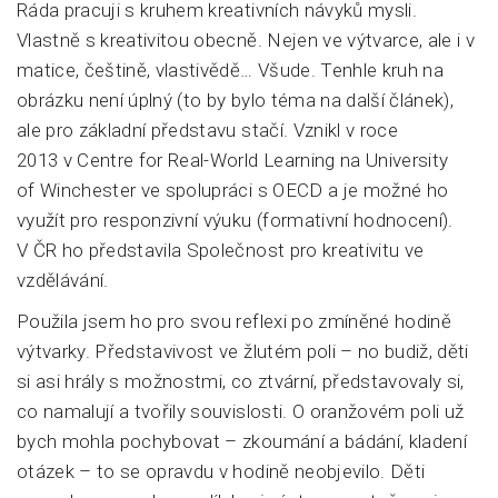
Ráda pracuji s kruhem kreativních návyků mysli.
Vlastně s kreativitou obecně. Nejen ve výtvarce, ale i v
matice, češtině, vlastivědě… Všude. Tenhle kruh na
obrázku není úplný (to by bylo téma na další článek),
ale pro základní představu stačí. Vznikl v roce
2013 v Centre for Real-World Learning na University
of Winchester ve spolupráci s OECD a je možné ho
využít pro responzivní výuku (formativní hodnocení).
V ČR ho představila Společnost pro kreativitu ve
vzdělávání.
Použila jsem ho pro svou reflexi po zmíněné hodině
výtvarky. Představivost ve žlutém poli – no budiž, děti
si asi hrály s možnostmi, co ztvární, představovaly si,
co namalují a tvořily souvislosti. O oranžovém poli už
bych mohla pochybovat – zkoumání a bádání, kladení
otázek – to se opravdu v hodině neobjevilo. Děti