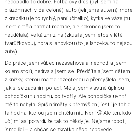
nedopadlo to dobře. Fotbalový dres (byl jsem na
prázdninách v Barceloně), auto (jeli jsme autem), moře
z krepáku (je to rychlý, paní učitelko), kytka ve váze (tu
jsem chtěla natrhat mamce, ale nakonec jsem to
neudělala), velká zmrzlina (zkusila jsem letos v létě
tvarůžkovou), hora s lanovkou (to je lanovka, to nejsou
zuby).
Do práce jsem vůbec nezasahovala, nechodila jsem
kolem stolů, nedívala jsem se. Předčítala jsem dětem
z knížky, kterou máme rozečtenou a přemýšlela jsem,
jak si se zadáním poradí. Měla jsem vlastně úplnou
pohodičku tu hodinu, co tvořily. Ale pohodička uvnitř
mě to nebyla. Spíš náměty k přemýšlení, jestli je tohle
ta hodina, kterou jsem chtěla mít. Není 🙂 Ale ten, kdo
učí, mi asi potvrdí, že tak to někdy je. Nejsme roboti,
jsme lidi – a občas se zkrátka něco nepovede.