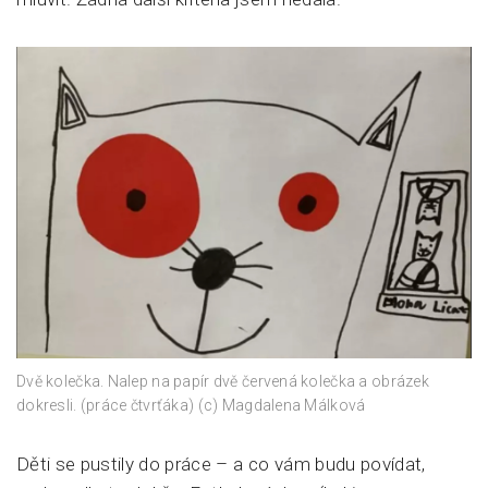
Dvě kolečka. Nalep na papír dvě červená kolečka a obrázek
dokresli. (práce čtvrťáka) (c) Magdalena Málková
Děti se pustily do práce – a co vám budu povídat,