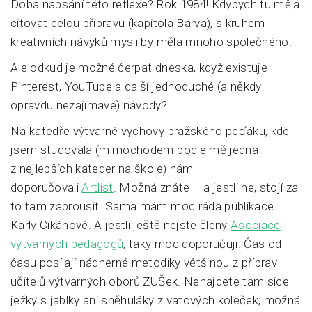
Doba napsání této reflexe? Rok 1984! Kdybych tu měla
citovat celou přípravu (kapitola Barva), s kruhem
kreativních návyků mysli by měla mnoho společného.
Ale odkud je možné čerpat dneska, když existuje
Pinterest, YouTube a další jednoduché (a někdy
opravdu nezajímavé) návody?
Na katedře výtvarné výchovy pražského peďáku, kde
jsem studovala (mimochodem podle mě jedna
z nejlepších kateder na škole) nám
doporučovali
Artlist
. Možná znáte – a jestli ne, stojí za
to tam zabrousit. Sama mám moc ráda publikace
Karly Cikánové. A jestli ještě nejste členy
Asociace
výtvarných pedagogů
, taky moc doporučuji. Čas od
času posílají nádherné metodiky většinou z příprav
učitelů výtvarných oborů ZUŠek. Nenajdete tam sice
ježky s jablky ani sněhuláky z vatových koleček, možná