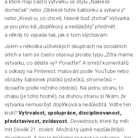
a které mají často výtvarku ve stylu „Nakresli
domeček“ nebo „Obkresli tuhle šablonku a vybarvi ji“
nebo „Kresli si, co chceš, hlavně buď zticha!“ Výtvarka
je pro plno lidí „doplňkový a nedůležitý“ předmět
a někdy to vypadá tak, jak o tom slýchávám.
Jsem v několika učitelských skupinách na sociálních
sítích a tam se často objevují prosby typu „Zítra máme
výtvarku, co děláte vy? Poraďte!“ A smršť komentářů
s odkazy na Pinterest, malování podle YouTube nebo
obrázky šablonek ptáčků (ježečků, stromečků –
dosaďte podle ročního období). Na jednu stranu to
chápu (je toho hodně), na druhou stranu si říkám, že
výtvarka nemusí být doplňková a nedůležitá. Vidíte ten
kruh?
Vytrvalost, spolupráce, disciplinovanost,
představivost, zvídavost.
Dovednosti, které by měl
mít člověk 21. století. Možná ty úplně nejdůležitější
dovednosti. A my je můžeme rozvíjet ve výtvarce. Jen