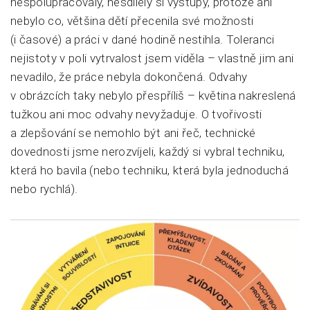
nespolupracovaly, nesdílely si výstupy, protože ani
nebylo co, většina dětí přecenila své možnosti
(i časové) a práci v dané hodině nestihla. Toleranci
nejistoty v poli vytrvalost jsem viděla – vlastně jim ani
nevadilo, že práce nebyla dokončená. Odvahy
v obrázcích taky nebylo přespříliš – květina nakreslená
tužkou ani moc odvahy nevyžaduje. O tvořivosti
a zlepšování se nemohlo být ani řeč, technické
dovednosti jsme nerozvíjeli, každý si vybral techniku,
která ho bavila (nebo techniku, která byla jednoduchá
nebo rychlá).