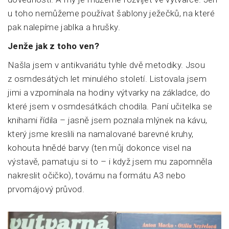
u toho nemůžeme používat šablony ježečků, na které
pak nalepíme jablka a hrušky.
Jenže jak z toho ven?
Našla jsem v antikvariátu tyhle dvě metodiky. Jsou
z osmdesátých let minulého století. Listovala jsem
jimi a vzpomínala na hodiny výtvarky na základce, do
které jsem v osmdesátkách chodila. Paní učitelka se
knihami řídila – jasně jsem poznala mlýnek na kávu,
který jsme kreslili na namalované barevné kruhy,
kohouta hnědé barvy (ten můj dokonce visel na
výstavě, pamatuju si to – i když jsem mu zapomněla
nakreslit očičko), továrnu na formátu A3 nebo
prvomájový průvod.