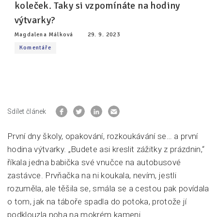
koleček. Taky si vzpomínáte na hodiny
výtvarky?
Pro zřizovatele
Magdalena Málková
29. 9. 2023
Konference Lepší škola
Komentáře
Kápézetka - průvodce pro zřizovatele
Klub zřizovatelů
O nás
Sdílet článek
O nás
Partneři a dárci
První dny školy, opakování, rozkoukávání se… a první
hodina výtvarky. „Budete asi kreslit zážitky z prázdnin,“
Kontakty
říkala jedna babička své vnučce na autobusové
zastávce. Prvňačka na ni koukala, nevím, jestli
rozuměla, ale těšila se, smála se a cestou pak povídala
o tom, jak na táboře spadla do potoka, protože jí
podklouzla noha na mokrém kameni.