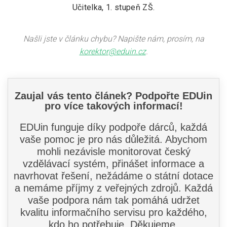
Učitelka, 1. stupeň ZŠ.
Našli jste v článku chybu? Napište nám, prosím, na
korektor@eduin.cz
.