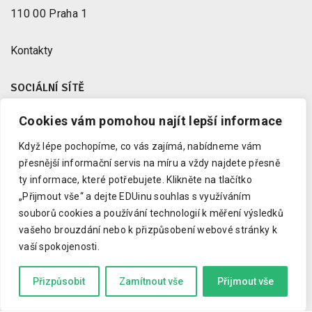
110 00 Praha 1
Kontakty
SOCIÁLNÍ SÍTĚ
Cookies vám pomohou najít lepší informace
Facebook
X
Když lépe pochopíme, co vás zajímá, nabídneme vám
Instagram
přesnější informační servis na míru a vždy najdete přesně
Youtube
ty informace, které potřebujete.
Klikněte na tlačítko
„Přijmout vše“ a dejte EDUinu souhlas s využíváním
LinkedIn
souborů cookies a používání technologií k měření výsledků
vašeho brouzdání nebo k přizpůsobení webové stránky k
vaší spokojenosti.
Copyright © 2023 EDUin, o. p. s.
Informujeme o vzdělávání.
Přizpůsobit
Zamítnout vše
Přijmout vše
Kód zkrotil
Drdek.cz
a grafiku
Marcela Schneiberková