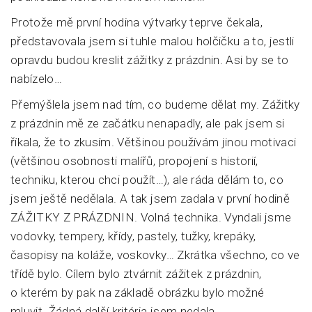
Protože mě první hodina výtvarky teprve čekala,
představovala jsem si tuhle malou holčičku a to, jestli
opravdu budou kreslit zážitky z prázdnin. Asi by se to
nabízelo…
Přemýšlela jsem nad tím, co budeme dělat my. Zážitky
z prázdnin mě ze začátku nenapadly, ale pak jsem si
říkala, že to zkusím. Většinou používám jinou motivaci
(většinou osobnosti malířů, propojení s historií,
techniku, kterou chci použít…), ale ráda dělám to, co
jsem ještě nedělala. A tak jsem zadala v první hodině
ZÁŽITKY Z PRÁZDNIN. Volná technika. Vyndali jsme
vodovky, tempery, křídy, pastely, tužky, krepáky,
časopisy na koláže, voskovky… Zkrátka všechno, co ve
třídě bylo. Cílem bylo ztvárnit zážitek z prázdnin,
o kterém by pak na základě obrázku bylo možné
mluvit. Žádná další kritéria jsem nedala.